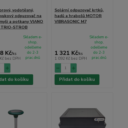
orový, vodotěsný,
Solární odpuzovač krtků,
zvukový odpuzovač na
hadů a hrabošů MOTOR
 myši a potkany VIANO
VIBRASONIC M7
 TRIO-STROB
Skladem e-
Skladem e-
shop,
shop,
odešleme
odešleme
8 Kč
1 321 Kč
do 2-3
do 2-3
/
ks
/
ks
prac.dnů
prac.dnů
 Kč
bez DPH
1 092 Kč
bez DPH
dat do košíku
Přidat do košíku