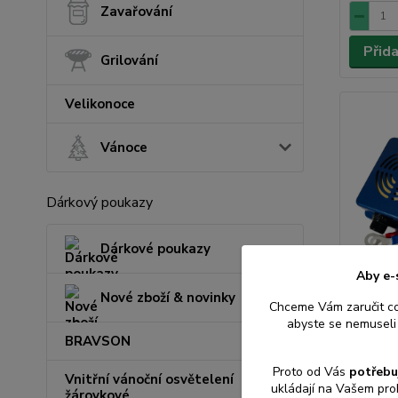
Zavařování
Přid
Grilování
Velikonoce
Vánoce
Dárkový poukazy
Dárkové poukazy
Aby e-
Nové zboží & novinky
Chceme Vám zaručit c
Ultrazv
abyste se nemuseli 
na kuny
BRAVSON
VIANO O
autobat
Proto od Vás
potřebu
Vnitřní vánoční osvětelení
ukládají na Vašem pro
žárovkové