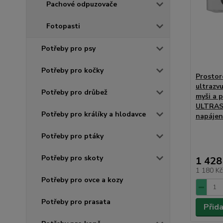
Pachové odpuzovače
Fotopasti
Potřeby pro psy
Potřeby pro kočky
Prostor
ultrazvu
Potřeby pro drůbež
myši a
ULTRAS
Potřeby pro králíky a hlodavce
napájen
Potřeby pro ptáky
Potřeby pro skoty
1 428
1 180 K
Potřeby pro ovce a kozy
Potřeby pro prasata
Přid