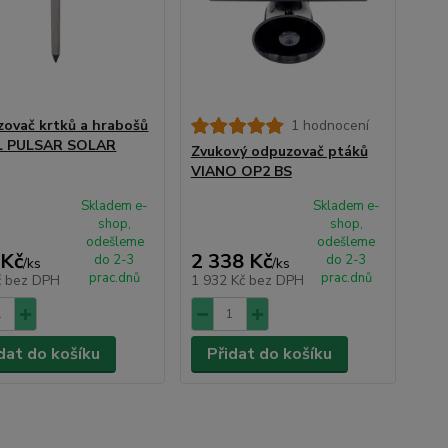
ovač krtků a hrabošů
1 hodnocení
L PULSAR SOLAR
Zvukový odpuzovač ptáků
VIANO OP2 BS
Skladem e-
Skladem e-
shop,
shop,
odešleme
odešleme
 Kč
2 338 Kč
do 2-3
do 2-3
/
ks
/
ks
prac.dnů
prac.dnů
č
bez DPH
1 932 Kč
bez DPH
dat do košíku
Přidat do košíku