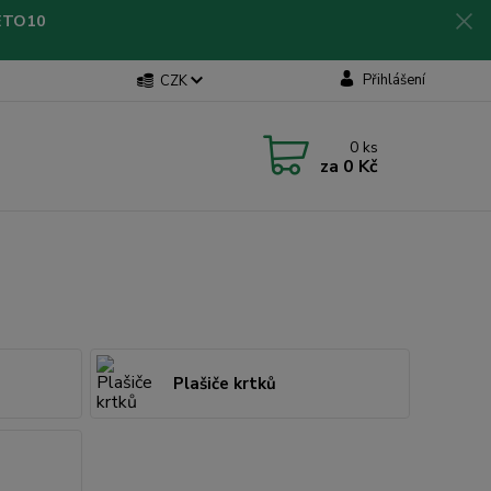
LETO10
Přihlášení
CZK
0
ks
za
0 Kč
Plašiče krtků