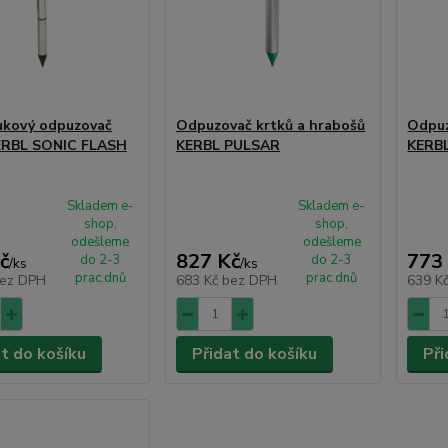
ukový odpuzovač
Odpuzovač krtků a hrabošů
Odpuz
KERBL SONIC FLASH
KERBL PULSAR
KERB
Skladem e-
Skladem e-
shop,
shop,
odešleme
odešleme
č
827 Kč
773
do 2-3
do 2-3
/
ks
/
ks
prac.dnů
prac.dnů
ez DPH
683 Kč
bez DPH
639 K
at do košíku
Přidat do košíku
Při