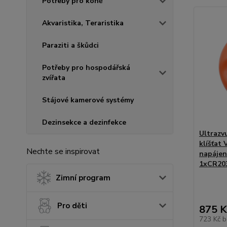
Potřeby pro koně
Akvaristika, Teraristika
Paraziti a škůdci
Potřeby pro hospodářská
zvířata
Stájové kamerové systémy
Dezinsekce a dezinfekce
Ultrazv
klíšťat
Nechte se inspirovat
napájen
1xCR203
Zimní program
Pro děti
875 K
723 Kč
b