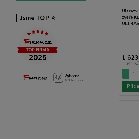
Ultrazv
Jsme TOP ⭐️
zvěře K
ULTRA
1 623
1 341 K
Přid