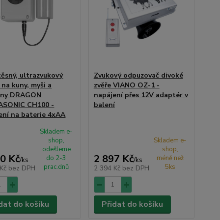
ěsný, ultrazvukový
Zvukový odpuzovač divoké
 na kuny, myši a
zvěře VIANO OZ-1 -
any DRAGON
napájení přes 12V adaptér v
ASONIC CH100 -
balení
ení na baterie 4xAA
Skladem e-
shop,
Skladem e-
odešleme
shop,
0 Kč
2 897 Kč
do 2-3
méně než
/
ks
/
ks
prac.dnů
5ks
 Kč
bez DPH
2 394 Kč
bez DPH
dat do košíku
Přidat do košíku