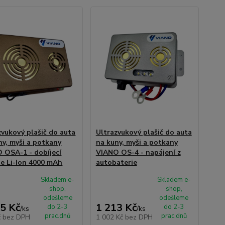
zvukový plašič do auta
Ultrazvukový plašič do auta
ny, myši a potkany
na kuny, myši a potkany
 OSA-1 - dobíjecí
VIANO OS-4 - napájení z
ie Li-Ion 4000 mAh
autobaterie
Skladem e-
Skladem e-
shop,
shop,
odešleme
odešleme
5 Kč
1 213 Kč
do 2-3
do 2-3
/
ks
/
ks
prac.dnů
prac.dnů
č
bez DPH
1 002 Kč
bez DPH