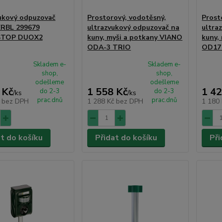
ukový odpuzovač
Prostorový, vodotěsný,
Prost
ERBL 299679
ultrazvukový odpuzovač na
ultra
STOP DUOX2
kuny, myši a potkany VIANO
kuny,
ODA-3 TRIO
OD17
Skladem e-
Skladem e-
shop,
shop,
odešleme
odešleme
 Kč
1 558 Kč
1 42
do 2-3
do 2-3
/
ks
/
ks
prac.dnů
prac.dnů
č
bez DPH
1 288 Kč
bez DPH
1 180
at do košíku
Přidat do košíku
Při