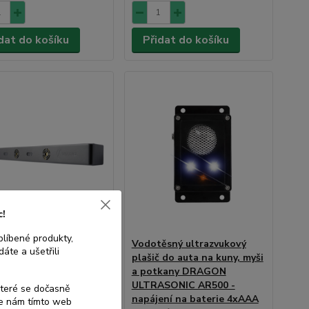
dat do košíku
Přidat do košíku
c!
blíbené produkty,
ěsný, ultrazvukový
Vodotěsný ultrazvukový
áte a ušetřili
ovač na kuny, myši a
plašič do auta na kuny, myši
ny VIANO OD-13 -
a potkany DRAGON
ení přes 12V adaptér v
ULTRASONIC AR500 -
které se dočasně
í
napájení na baterie 4xAAA
te nám tímto web