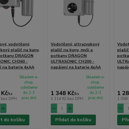
ový, vodotěsný,
Vodotěsný, ultrazvukový
Vodot
kový plašič na kuny,
plašič na kuny, myši a
plašič
 potkany DRAGON
potkany DRAGON
potk
ONIC CH360 -
ULTRASONIC CH200 -
ULTR
í na baterie 4xAA
napájení na baterie 4xAA
napáj
Skladem e-
Skladem e-
shop,
shop,
odešleme
odešleme
 Kč
1 348 Kč
1 28
do 2-3
do 2-3
/
ks
/
ks
prac.dnů
prac.dnů
č
bez DPH
1 114 Kč
bez DPH
1 058
at do košíku
Přidat do košíku
Při