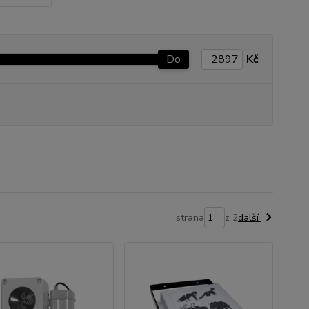
Do
Kč
strana
z 2
další