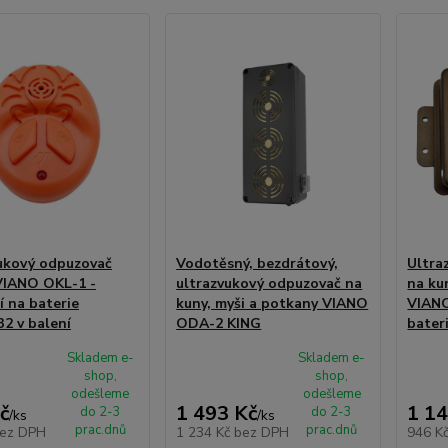
ukový odpuzovač
Vodotěsný, bezdrátový,
Ultra
 VIANO OKL-1 -
ultrazvukový odpuzovač na
na ku
í na baterie
kuny, myši a potkany VIANO
VIANO
2 v balení
ODA-2 KING
bater
Skladem e-
Skladem e-
shop,
shop,
odešleme
odešleme
č
1 493 Kč
1 14
do 2-3
do 2-3
/
ks
/
ks
prac.dnů
prac.dnů
ez DPH
1 234 Kč
bez DPH
946 K