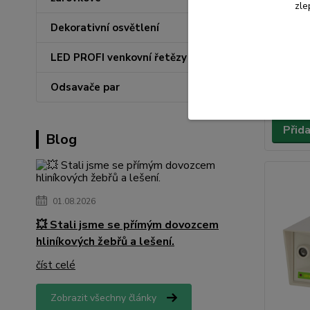
zle
Dekorativní osvětlení
LED PROFI venkovní řetězy
943 K
779 Kč
b
Odsavače par
Přid
Blog
01.08.2026
💥 Stali jsme se přímým dovozcem
hliníkových žebřů a lešení.
číst celé
Zobrazit všechny články