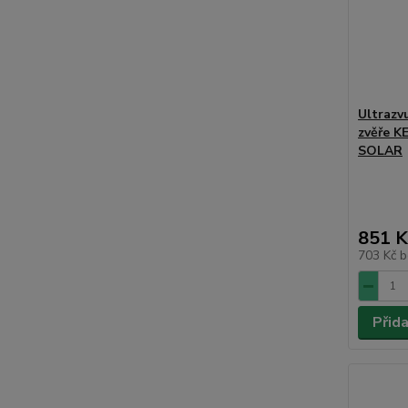
Ultrazv
zvěře 
SOLAR
851 K
703 Kč
b
Přid