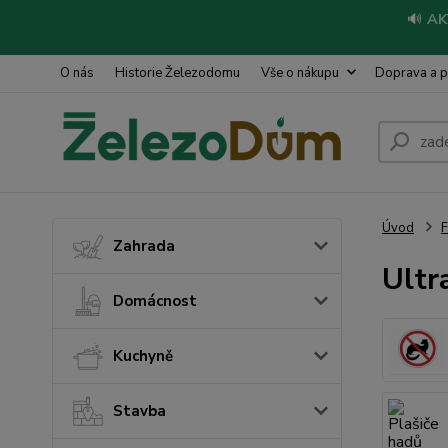
🔊
AK
O nás
Historie Železodomu
Vše o nákupu
Doprava a p
Úvod
Zahrada
Ultr
Domácnost
Kuchyně
Stavba