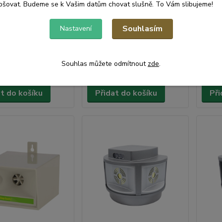
pšovat. Budeme se k Vašim datům chovat slušně. To Vám slibujeme!
Skladem e-
Skladem e-
Souhlasím
Nastavení
shop,
shop,
odešleme
odešleme
č
808 Kč
1 49
do 2-3
do 2-3
/
ks
/
ks
prac.dnů
prac.dnů
ez DPH
668 Kč
bez DPH
1 234
Souhlas můžete odmítnout
zde
.
at do košíku
Přidat do košíku
Při