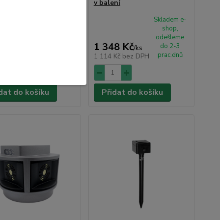
v balení
Skladem e-
Skladem e-
shop,
shop,
odešleme
odešleme
3 Kč
1 348 Kč
do 2-3
do 2-3
/
ks
/
ks
prac.dnů
prac.dnů
 Kč
bez DPH
1 114 Kč
bez DPH
dat do košíku
Přidat do košíku