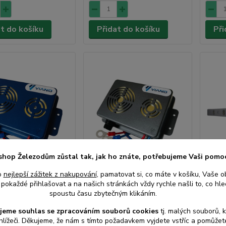
at do košíku
Přidat do košíku
Při
shop Železodům zůstal tak, jak ho znáte, potřebujeme Vaši pomo
o
nejlepší zážitek z nakupování
, pamatovat si, co máte v košíku, Vaše o
ukový plašič do auta
Ultrazvukový plašič do auta
Vodot
pokaždé přihlašovat a na našich stránkách vždy rychle našli to, co hled
, myši a potkany
na kuny, myši a potkany
odpuz
spoustu času zbytečným klikáním.
S-3 - napájení z
VIANO OS-2 - napájení z
potka
erie
autobaterie
napáj
jeme souhlas s
e
zpracováním souborů cookies
t
j. malých souborů, 
balen
hlížeči. Děkujeme, že nám s tímto požadavkem vyjdete vstříc a pomůže