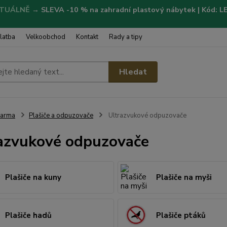
TUÁLNĚ
→
SLEVA -10 % na zahradní plastový nábytek | Kód: 
latba
Velkoobchod
Kontakt
Rady a tipy
Hledat
Farma
Plašiče a odpuzovače
Ultrazvukové odpuzovače
azvukové odpuzovače
Plašiče na kuny
Plašiče na myši
Plašiče hadů
Plašiče ptáků