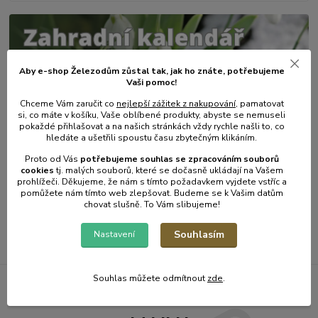
Aby e-shop Železodům zůstal tak, jak ho znáte, potřebujeme
Vaši pomoc!
Chceme Vám zaručit co
nejlepší zážitek z nakupování
, pamatovat
si, co máte v košíku, Vaše oblíbené produkty, abyste se nemuseli
pokaždé přihlašovat a na našich stránkách vždy rychle našli to, co
hledáte a ušetřili spoustu času zbytečným klikáním.
31
.
01
.
2025
Zahradní kalendář - únor.
Proto od Vás
potřebujeme souhlas s
e
zpracováním souborů
cookies
t
j. malých souborů, které se dočasně ukládají na Vašem
číst celé
prohlížeči. Děkujeme, že nám s tímto požadavkem vyjdete vstříc a
pomůžete nám tímto web zlepšovat. Budeme se k Vašim datům
chovat slušně. To Vám slibujeme!
Zobrazit všechny články
Souhlasím
Nastavení
Souhlas můžete odmítnout
zde
.
Železodům NOVINKY DO E-