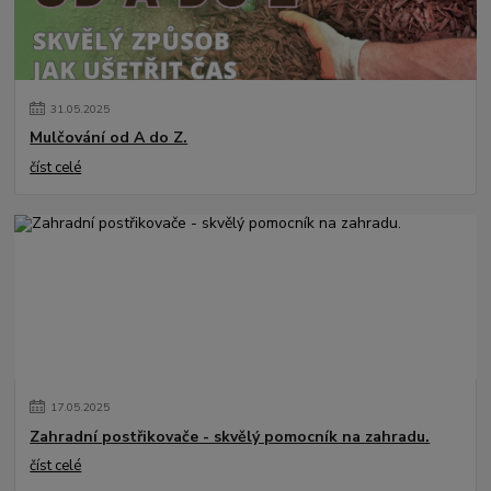
31
.
05
.
2025
Mulčování od A do Z.
číst celé
17
.
05
.
2025
Zahradní postřikovače - skvělý pomocník na zahradu.
číst celé