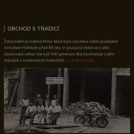
OBCHOD S TRADICÍ
Železodům je rodinná firma, která byla založena naším pradědem
Arnoštem Hofírkem před 89 lety. V současné době se o jeho
zbudovaný odkaz stará již třetí generace, která pokračuje v jeho
šlépějích a nastavených hodnotách..
→ pokračování