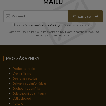
MAILU
Přihlásit se
Souhlasím se
zpracováním osobních údajů
za účelem rozesílky newsletteru.
Buďte první, kdo se dozví o zajímavostech a novinkách z našeho obchodu. Od
nabídky až po sezónní akce.
PRO ZÁKAZNÍKY
Obchod s tradicí
Vše o nákupu
Doprava a platba
Ochrana osobních údajů
Obchodní podmínky
Odstoupení od smlouvy
Velkoobchod
Kontakt