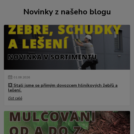
Novinky z našeho blogu
01
.
08
.
2026
💥 Stali jsme se přímým dovozcem hliníkových žebřů a
lešení.
číst celé