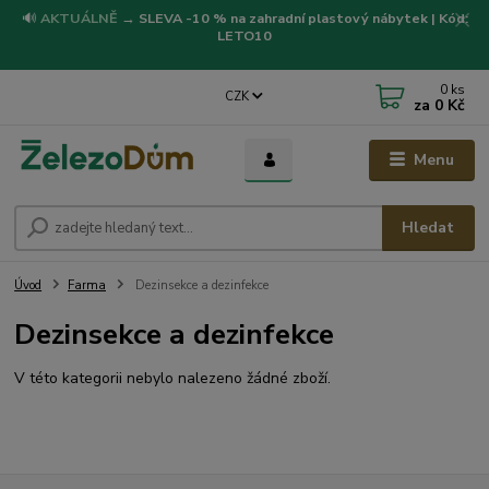
🔊
AKTUÁLNĚ
→
SLEVA -10 % na zahradní plastový nábytek | Kód:
LETO10
0
ks
CZK
za
0 Kč
Menu
Hledat
Úvod
Farma
Dezinsekce a dezinfekce
Dezinsekce a dezinfekce
V této kategorii nebylo nalezeno žádné zboží.