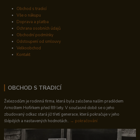
Obchod s tradicí
Vše o nákupu
Doprava a platba
Ochrana osobních údajů
Obchodní podmínky
Odstoupení od smlouvy
Velkoobchod
Kontakt
OBCHOD S TRADICÍ
Železodům je rodinná firma, která byla založena naším pradědem
Arnoštem Hofírkem před 89 lety. V současné době se o jeho
zbudovaný odkaz stará již třetí generace, která pokračuje v jeho
šlépějích a nastavených hodnotách..
→ pokračování