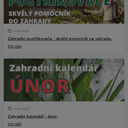
17
.
05
.
2025
Zahradní postřikovače - skvělý pomocník na zahradu.
číst celé
31
.
01
.
2025
Zahradní kalendář - únor.
číst celé