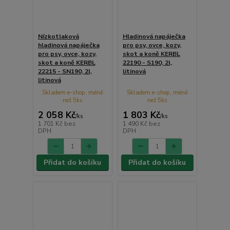
Nízkotlaková
Hladinová napáječka
hladinová napáječka
pro psy, ovce, kozy,
pro psy, ovce, kozy,
skot a koně KERBL
skot a koně KERBL
22190 - S190, 2l,
22215 - SN190, 2l,
litinová
litinová
Skladem e-shop, méně
Skladem e-shop, méně
než 5ks
než 5ks
2 058 Kč
1 803 Kč
/
ks
/
ks
1 701 Kč
bez
1 490 Kč
bez
DPH
DPH
Přidat do košíku
Přidat do košíku