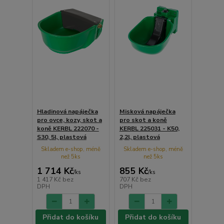
Hladinová napáječka
Misková napáječka
pro ovce, kozy, skot a
pro skot a koně
koně KERBL 222070 -
KERBL 225031 - K50,
S30, 5l, plastová
2,2l, plastová
Skladem e-shop, méně
Skladem e-shop, méně
než 5ks
než 5ks
1 714 Kč
855 Kč
/
ks
/
ks
1 417 Kč
bez
707 Kč
bez
DPH
DPH
Přidat do košíku
Přidat do košíku