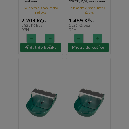
plastová
S1098, 2,5l, nerezová
Skladem e-shop, méně
Skladem e-shop, méně
než 5ks
než 5ks
2 203 Kč
1 489 Kč
/
ks
/
ks
1 821 Kč
bez
1 231 Kč
bez
DPH
DPH
Přidat do košíku
Přidat do košíku