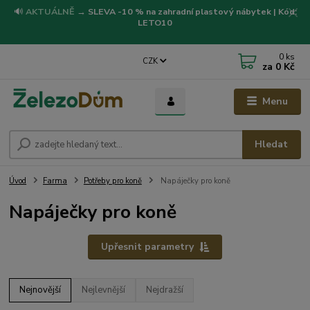
🔊
AKTUÁLNĚ
→
SLEVA -10 % na zahradní plastový nábytek | Kód:
LETO10
0
ks
CZK
za
0 Kč
Menu
Hledat
Úvod
Farma
Potřeby pro koně
Napáječky pro koně
Napáječky pro koně
Upřesnit parametry
Nejnovější
Nejlevnější
Nejdražší