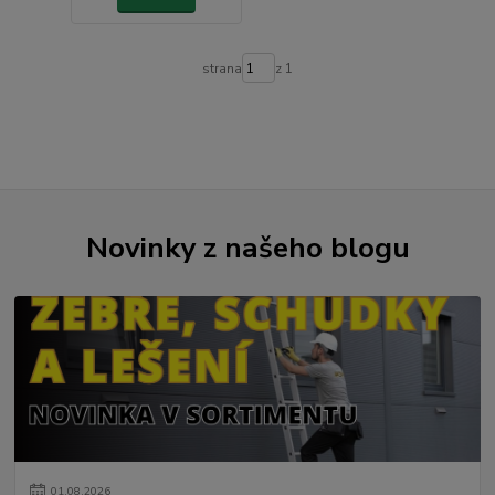
strana
z 1
Novinky z našeho blogu
01
.
08
.
2026