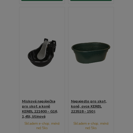
Misková napáječka
Napajedlo pro skot,
pro skot a koně
koně, ovce KERBL
KERBL 221600 - G16,
223518 - 150 l
1,45l, litinová
Skladem e-shop, méně
Skladem e-shop, méně
než 5ks
než 5ks