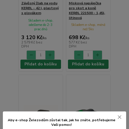
Závěsný žlab na vodu
Misková napáječka
KERBL - 42 l, plastový
pro skot a koně
s plovákem
KERBL 221500 - 1,45l,
litinová
Skladem e-shop,
odešleme do 2-3
Skladem e-shop, méně
prac.dnů
než 5ks
3 120 Kč
698 Kč
/
ks
/
ks
2 579 Kč
bez
577 Kč
bez
DPH
DPH
Přidat do košíku
Přidat do košíku
Aby e-shop Železodům zůstal tak, jak ho znáte, potřebujeme
Vaši pomoc!