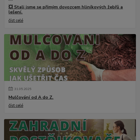
💥 Stali jsme se přímým dovozcem hliníkových žebřů a
lešení.
číst celé
31
.
05
.
2025
Mulčování od A do Z.
číst celé