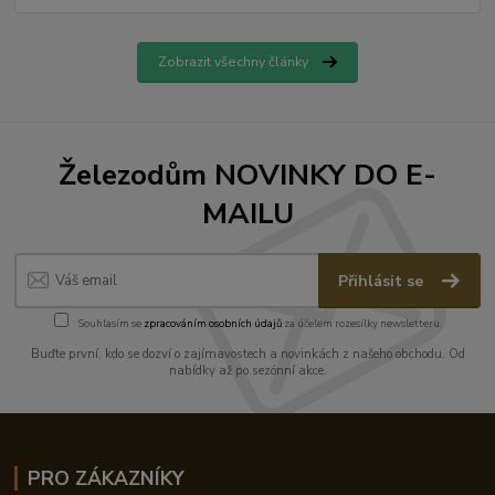
Zobrazit všechny články
Železodům NOVINKY DO E-
MAILU
Přihlásit se
Souhlasím se
zpracováním osobních údajů
za účelem rozesílky newsletteru.
Buďte první, kdo se dozví o zajímavostech a novinkách z našeho obchodu. Od
nabídky až po sezónní akce.
PRO ZÁKAZNÍKY