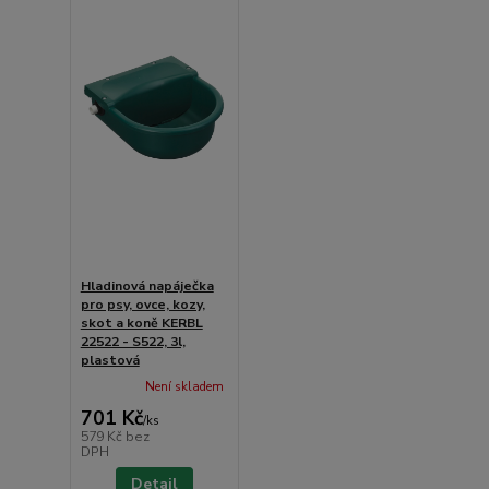
Hladinová napáječka
pro psy, ovce, kozy,
skot a koně KERBL
22522 - S522, 3l,
plastová
Není skladem
701 Kč
/
ks
579 Kč
bez
DPH
Detail