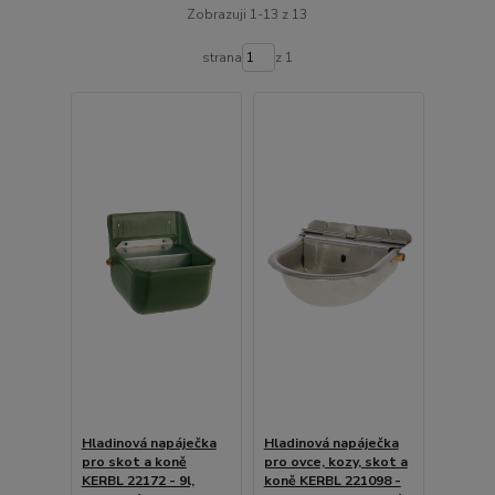
Zobrazuji 1-13 z 13
strana
z 1
Hladinová napáječka
Hladinová napáječka
pro skot a koně
pro ovce, kozy, skot a
KERBL 22172 - 9l,
koně KERBL 221098 -