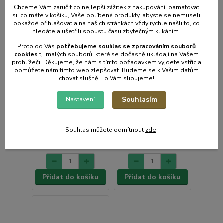
Chceme Vám zaručit co
nejlepší zážitek z nakupování
, pamatovat
si, co máte v košíku, Vaše oblíbené produkty, abyste se nemuseli
pokaždé přihlašovat a na našich stránkách vždy rychle našli to, co
hledáte a ušetřili spoustu času zbytečným klikáním.
Proto od Vás
potřebujeme souhlas s
e
zpracováním souborů
cookies
t
j. malých souborů, které se dočasně ukládají na Vašem
prohlížeči. Děkujeme, že nám s tímto požadavkem vyjdete vstříc a
Napáječka míčová
Napáječka míčová
pomůžete nám tímto web zlepšovat. Budeme se k Vašim datům
nezámrzná pro skot a
nezámrzná pro skot a
chovat slušně. To Vám slibujeme!
koně KERBL UNO - 40l,
koně KERBL DUO -
jednomístná
100l, dvoumístná
Souhlasím
Nastavení
Skladem e-shop,
odešleme do 2-3
Skladem e-shop, méně
prac.dnů
než 5ks
12 885 Kč
18 277 Kč
Souhlas můžete odmítnout
zde
.
/
ks
/
ks
10 649 Kč
bez
15 105 Kč
bez
DPH
DPH
Přidat do košíku
Přidat do košíku