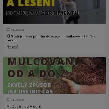
01
.
08
.
2026
💥 Stali jsme se přímým dovozcem hliníkových žebřů a
lešení.
číst celé
31
.
05
.
2025
Mulčování od A do Z.