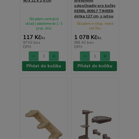
40 x 21 x 2,5 cm
dřevěnými
odpočívadly pro kočky
KERBL 80917 TIMBER,
délka 127 cm, s jutou
Skladem centrální
sklad | odešleme do 1-3
Skladem e-shop, méně
prac. dnů
než 5ks
117 Kč
1 078 Kč
/
ks
/
ks
97 Kč
bez
891 Kč
bez
DPH
DPH
Přidat do košíku
Přidat do košíku