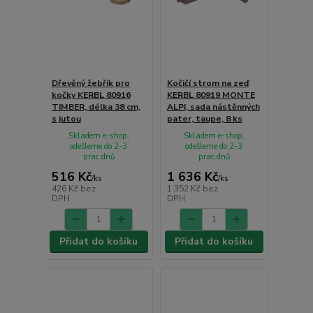
Dřevěný žebřík pro
Kočičí strom na zeď
kočky KERBL 80916
KERBL 80919 MONTE
TIMBER, délka 38 cm,
ALPI, sada nástěnných
s jutou
pater, taupe, 8 ks
Skladem e-shop,
Skladem e-shop,
odešleme do 2-3
odešleme do 2-3
prac.dnů
prac.dnů
516 Kč
1 636 Kč
/
ks
/
ks
426 Kč
bez
1 352 Kč
bez
DPH
DPH
Přidat do košíku
Přidat do košíku