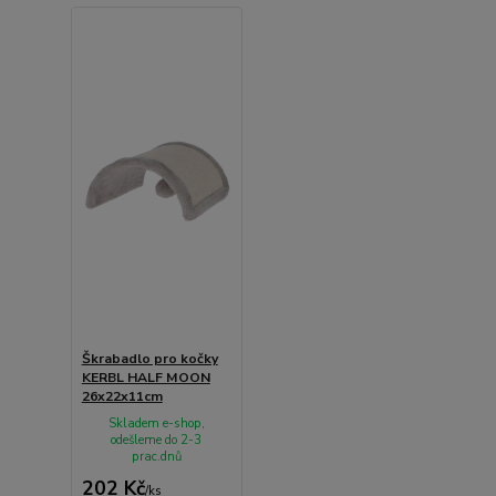
Škrabadlo pro kočky
KERBL HALF MOON
26x22x11cm
Skladem e-shop,
odešleme do 2-3
prac.dnů
202 Kč
/
ks