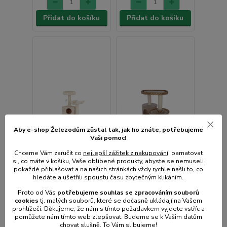
Přidat do košíku
Přidat do košíku
Aby e-shop Železodům zůstal tak, jak ho znáte, potřebujeme
Vaši pomoc!
Chceme Vám zaručit co
nejlepší zážitek z nakupování
, pamatovat
si, co máte v košíku, Vaše oblíbené produkty, abyste se nemuseli
pokaždé přihlašovat a na našich stránkách vždy rychle našli to, co
hledáte a ušetřili spoustu času zbytečným klikáním.
Proto od Vás
potřebujeme souhlas s
e
zpracováním souborů
Škrabadlo pro kočky
Škrabadlo pro kočky
cookies
t
j. malých souborů, které se dočasně ukládají na Vašem
rohové KERBL
KERBL BANANA LEAF
prohlížeči. Děkujeme, že nám s tímto požadavkem vyjdete vstříc a
ZIRKONIA 130x50x50
WAXY 104x60x40 cm
pomůžete nám tímto web zlepšovat. Budeme se k Vašim datům
cm
chovat slušně. To Vám slibujeme!