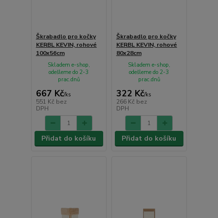
Škrabadlo pro kočky
Škrabadlo pro kočky
KERBL KEVIN, rohové
KERBL KEVIN, rohové
100x56cm
80x28cm
Skladem e-shop,
Skladem e-shop,
odešleme do 2-3
odešleme do 2-3
prac.dnů
prac.dnů
667 Kč
322 Kč
/
ks
/
ks
551 Kč
bez
266 Kč
bez
DPH
DPH
Přidat do košíku
Přidat do košíku