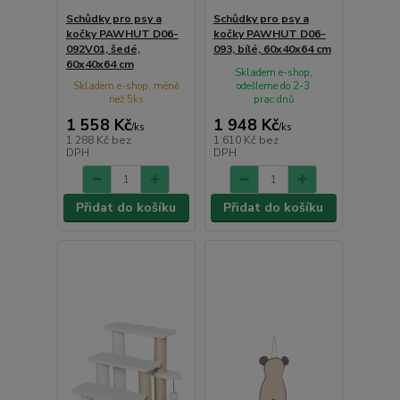
Schůdky pro psy a
Schůdky pro psy a
kočky PAWHUT D06-
kočky PAWHUT D06-
092V01, šedé,
093, bílé, 60x40x64 cm
60x40x64 cm
Skladem e-shop,
Skladem e-shop, méně
odešleme do 2-3
než 5ks
prac.dnů
1 558 Kč
1 948 Kč
/
ks
/
ks
1 288 Kč
bez
1 610 Kč
bez
DPH
DPH
Přidat do košíku
Přidat do košíku