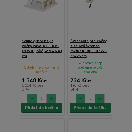
Schůdky pro psy a
Škrabadlo pro kočky,
kočky PAWHUT D06-
sisalová škrabací
093V01, bílé, 45x40x48
myška KERBL 81627 -
cm
66x25 cm
Skladem e-shop,
Skladem e-shop, méně
odešleme do 2-3
než 5ks
prac.dnů
1 348 Kč
234 Kč
/
ks
/
ks
1 114 Kč
bez
193 Kč
bez
DPH
DPH
Přidat do košíku
Přidat do košíku