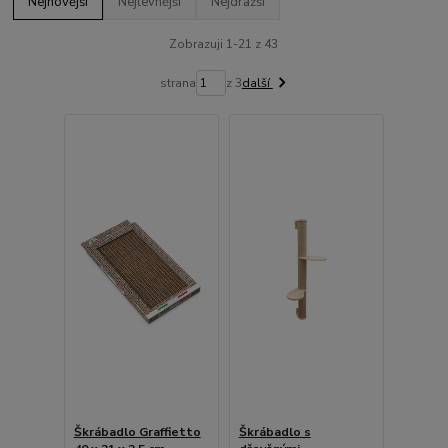
Nejnovější
Nejlevnější
Nejdražší
Zobrazuji 1-21 z 43
strana
z 3
další
Škrábadlo Graffietto
Škrábadlo s