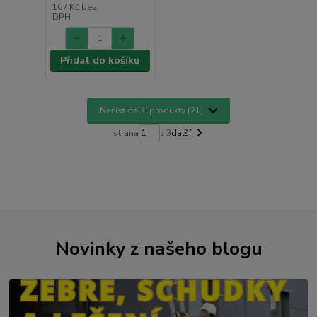
167 Kč
bez
DPH
Přidat do košíku
Načíst další produkty (21)
strana
z 3
další
Novinky z našeho blogu