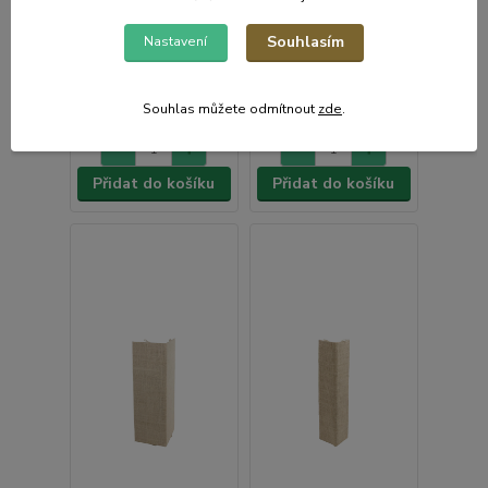
Skladem e-shop,
odešleme do 2-3
Skladem e-shop, méně
Souhlasím
Nastavení
prac.dnů
než 5ks
2 836 Kč
3 772 Kč
/
ks
/
ks
2 344 Kč
bez
3 117 Kč
bez
Souhlas můžete odmítnout
zde
.
DPH
DPH
Přidat do košíku
Přidat do košíku