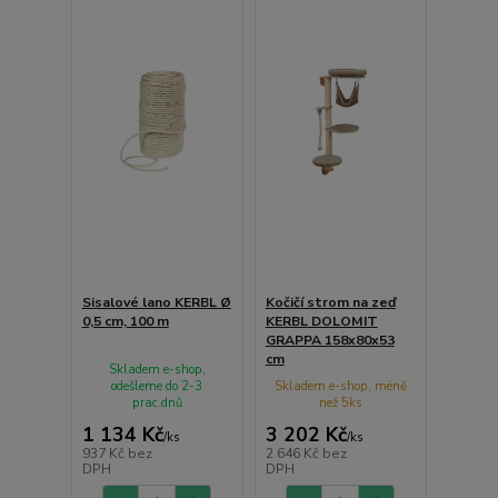
Sisalové lano KERBL Ø
Kočičí strom na zeď
0,5 cm, 100 m
KERBL DOLOMIT
GRAPPA 158x80x53
cm
Skladem e-shop,
odešleme do 2-3
Skladem e-shop, méně
prac.dnů
než 5ks
1 134 Kč
3 202 Kč
/
ks
/
ks
937 Kč
bez
2 646 Kč
bez
DPH
DPH