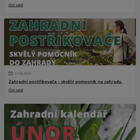
číst celé
17
.
05
.
2025
Zahradní postřikovače - skvělý pomocník na zahradu.
číst celé