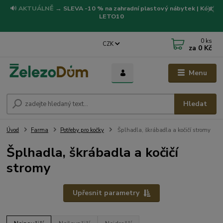
🔊
AKTUÁLNĚ
→
SLEVA -10 % na zahradní plastový nábytek | Kód:
LETO10
0
ks
CZK
za
0 Kč
Menu
Hledat
Úvod
Farma
Potřeby pro kočky
Šplhadla, škrábadla a kočičí stromy
Šplhadla, škrábadla a kočičí
stromy
Upřesnit parametry