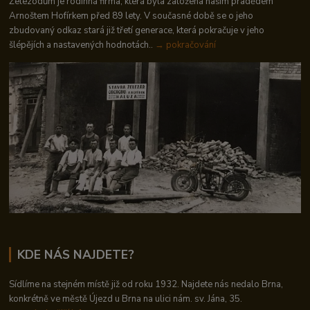
Železodům je rodinná firma, která byla založena naším pradědem
Arnoštem Hofírkem před 89 lety. V současné době se o jeho
zbudovaný odkaz stará již třetí generace, která pokračuje v jeho
šlépějích a nastavených hodnotách..
→ pokračování
KDE NÁS NAJDETE?
Sídlíme na stejném místě již od roku 1932. Najdete nás nedalo Brna,
konkrétně ve městě Újezd u Brna na ulici nám. sv. Jána, 35.