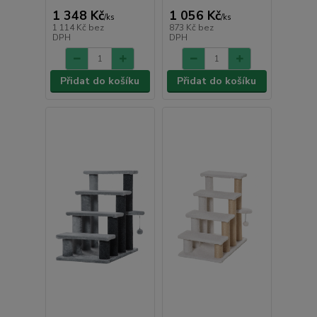
1 348 Kč
1 056 Kč
/
ks
/
ks
1 114 Kč
bez
873 Kč
bez
DPH
DPH
Přidat do košíku
Přidat do košíku