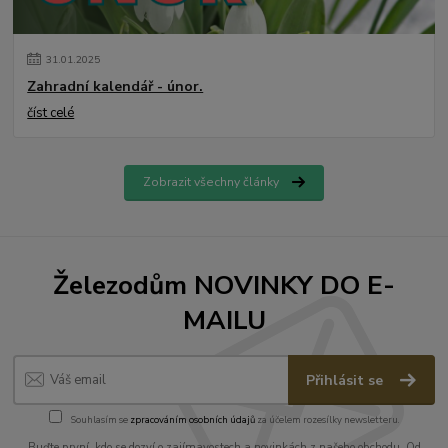
31
.
01
.
2025
Zahradní kalendář - únor.
číst celé
Zobrazit všechny články
Železodům NOVINKY DO E-
MAILU
Přihlásit se
Souhlasím se
zpracováním osobních údajů
za účelem rozesílky newsletteru.
Buďte první, kdo se dozví o zajímavostech a novinkách z našeho obchodu. Od