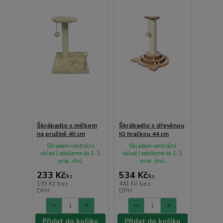
Škrábadlo s míčkem
Škrábadlo s dřevěnou
na pružině 40 cm
IQ hračkou 44 cm
Skladem centrální
Skladem centrální
sklad | odešleme do 1-3
sklad | odešleme do 1-3
prac. dnů
prac. dnů
233 Kč
534 Kč
/
ks
/
ks
193 Kč
bez
441 Kč
bez
DPH
DPH
Přidat do košíku
Přidat do košíku