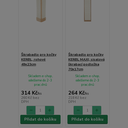
Škrabadlo pro kočky
Škrabadlo pro kočky
KERBL, rohové
KERBL MAXI, sisalová
49x23cm
škrabací podložka
70x17cm
Skladem e-shop,
Skladem e-shop,
odešleme do 2-3
odešleme do 2-3
prac.dnů
prac.dnů
314 Kč
264 Kč
/
ks
/
ks
260 Kč
bez
218 Kč
bez
DPH
DPH
Přidat do košíku
Přidat do košíku