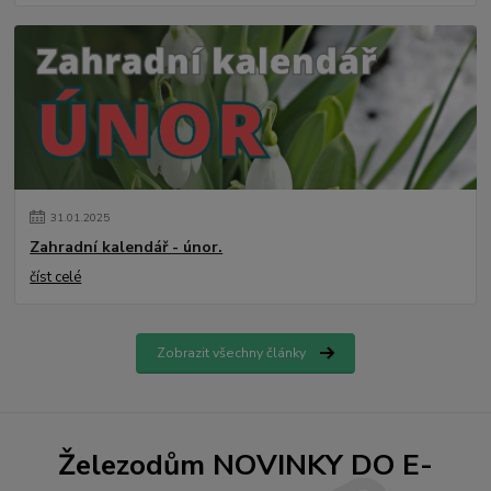
31
.
01
.
2025
Zahradní kalendář - únor.
číst celé
Zobrazit všechny články
Železodům NOVINKY DO E-