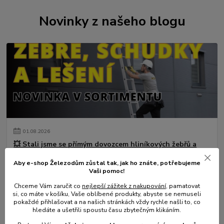
Novinky z našeho blogu
01
.
08
.
2026
💥 Stali jsme se přímým dovozcem hliníkových žebřů a
lešení.
Aby e-shop Železodům zůstal tak, jak ho znáte, potřebujeme
číst celé
Vaši pomoc!
Chceme Vám zaručit co
nejlepší zážitek z nakupování
, pamatovat
si, co máte v košíku, Vaše oblíbené produkty, abyste se nemuseli
pokaždé přihlašovat a na našich stránkách vždy rychle našli to, co
hledáte a ušetřili spoustu času zbytečným klikáním.