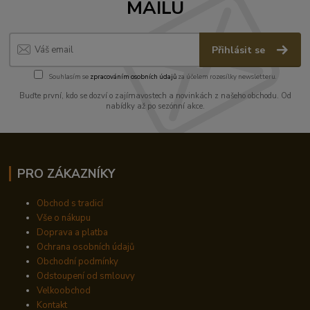
MAILU
Přihlásit se
Souhlasím se
zpracováním osobních údajů
za účelem rozesílky newsletteru.
Buďte první, kdo se dozví o zajímavostech a novinkách z našeho obchodu. Od
nabídky až po sezónní akce.
PRO ZÁKAZNÍKY
Obchod s tradicí
Vše o nákupu
Doprava a platba
Ochrana osobních údajů
Obchodní podmínky
Odstoupení od smlouvy
Velkoobchod
Kontakt