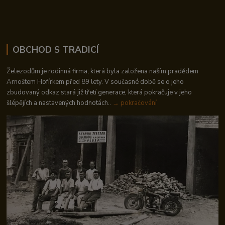
OBCHOD S TRADICÍ
Železodům je rodinná firma, která byla založena naším pradědem
Arnoštem Hofírkem před 89 lety. V současné době se o jeho
zbudovaný odkaz stará již třetí generace, která pokračuje v jeho
šlépějích a nastavených hodnotách..
→ pokračování