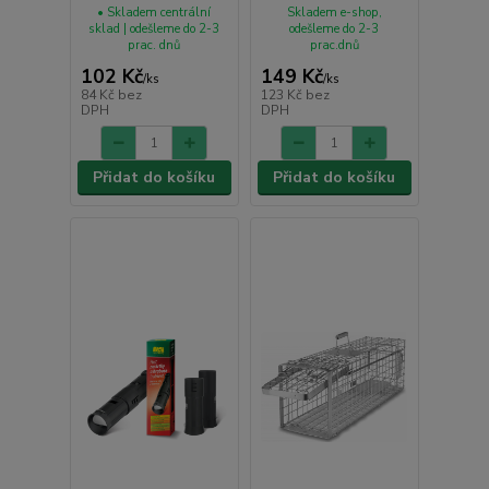
• Skladem centrální
Skladem e-shop,
sklad | odešleme do 2-3
odešleme do 2-3
prac. dnů
prac.dnů
102 Kč
149 Kč
/
ks
/
ks
84 Kč
bez
123 Kč
bez
DPH
DPH
Přidat do košíku
Přidat do košíku