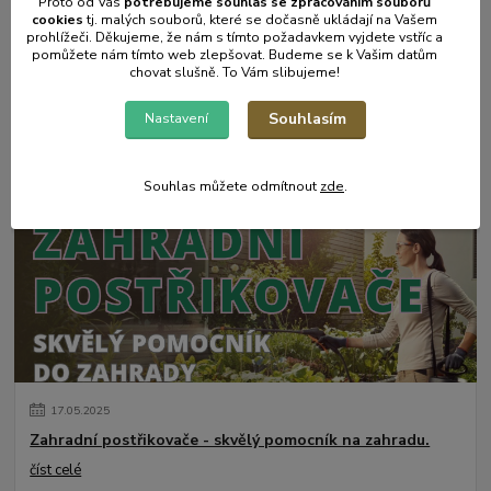
Proto od Vás
potřebujeme souhlas s
e
zpracováním souborů
cookies
t
j. malých souborů, které se dočasně ukládají na Vašem
prohlížeči. Děkujeme, že nám s tímto požadavkem vyjdete vstříc a
pomůžete nám tímto web zlepšovat. Budeme se k Vašim datům
chovat slušně. To Vám slibujeme!
31
.
05
.
2025
Souhlasím
Nastavení
Mulčování od A do Z.
číst celé
Souhlas můžete odmítnout
zde
.
17
.
05
.
2025
Zahradní postřikovače - skvělý pomocník na zahradu.
číst celé