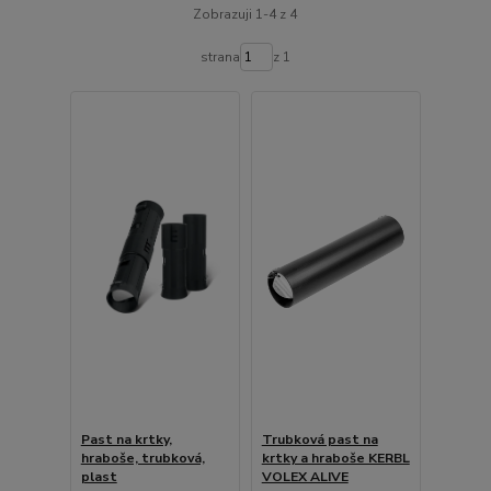
Zobrazuji 1-4 z 4
strana
z 1
Past na krtky,
Trubková past na
hraboše, trubková,
krtky a hraboše KERBL
plast
VOLEX ALIVE