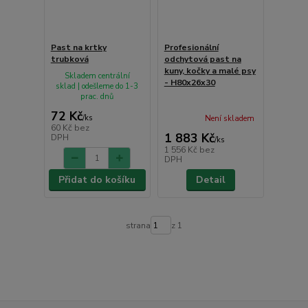
Past na krtky
Profesionální
trubková
odchytová past na
kuny, kočky a malé psy
Skladem centrální
- H80x26x30
sklad | odešleme do 1-3
prac. dnů
72 Kč
/
ks
Není skladem
60 Kč
bez
1 883 Kč
DPH
/
ks
1 556 Kč
bez
DPH
Přidat do košíku
Detail
strana
z 1