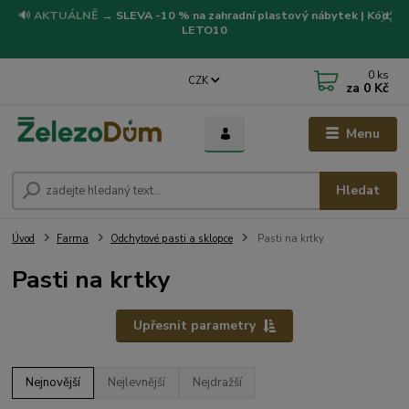
🔊
AKTUÁLNĚ
→
SLEVA -10 % na zahradní plastový nábytek | Kód:
LETO10
0
ks
CZK
za
0 Kč
Menu
Hledat
Úvod
Farma
Odchytové pasti a sklopce
Pasti na krtky
Pasti na krtky
Upřesnit parametry
Nejnovější
Nejlevnější
Nejdražší