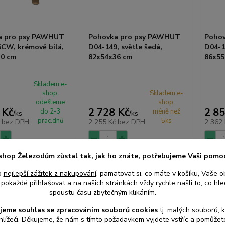
a pro psy PAWHUT
Pohovka pro psy PAWHUT
Poho
CW, krémově bílá,
D04-149, světle šedá,
D04-1
30 cm
82x54x36 cm
86x55
Skladem e-
shop,
Skladem e-
odešleme
shop,
 Kč
2 728 Kč
2 85
do 2-3
méně než
/
ks
/
ks
prac.dnů
5ks
č
bez DPH
2 255 Kč
bez DPH
2 362
shop Železodům zůstal tak, jak ho znáte, potřebujeme Vaši pomo
at do košíku
Přidat do košíku
Při
o
nejlepší zážitek z nakupování
, pamatovat si, co máte v košíku, Vaše o
pokaždé přihlašovat a na našich stránkách vždy rychle našli to, co hled
spoustu času zbytečným klikáním.
jeme souhlas s
e
zpracováním souborů cookies
t
j. malých souborů, 
hlížeči. Děkujeme, že nám s tímto požadavkem vyjdete vstříc a pomůže