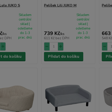
 Lulu JUKO S
Pelíšek Lili JUKO M
Pelíše
Skladem
Skladem
centrální
centrální
sklad |
sklad |
odešleme
odešleme
č
739 Kč
663
do 1-3
do 1-3
/
ks
/
ks
prac. dnů
prac. dnů
ez DPH
611 Kč
bez DPH
548 K
at do košíku
Přidat do košíku
Při