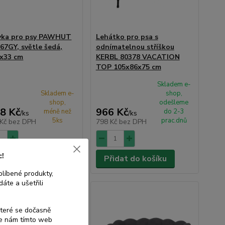
vka pro psy PAWHUT
Lehátko pro psa s
67GY, světle šedá,
odnímatelnou stříškou
x33 cm
KERBL 80378 VACATION
TOP 105x86x75 cm
Skladem e-
Skladem e-
shop,
shop,
odešleme
8 Kč
966 Kč
méně než
do 2-3
/
ks
/
ks
5ks
prac.dnů
 Kč
bez DPH
798 Kč
bez DPH
c!
dat do košíku
Přidat do košíku
blíbené produkty,
áte a ušetřili
které se dočasně
te nám tímto web