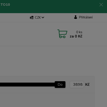
LETO10
Přihlášení
CZK
0
ks
za
0 Kč
Do
Kč