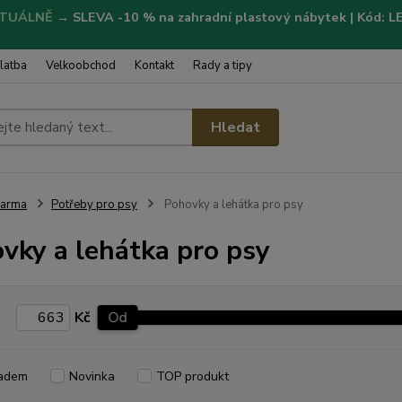
TUÁLNĚ
→
SLEVA -10 % na zahradní plastový nábytek | Kód: 
latba
Velkoobchod
Kontakt
Rady a tipy
Hledat
Farma
Potřeby pro psy
Pohovky a lehátka pro psy
vky a lehátka pro psy
Kč
Od
adem
Novinka
TOP produkt