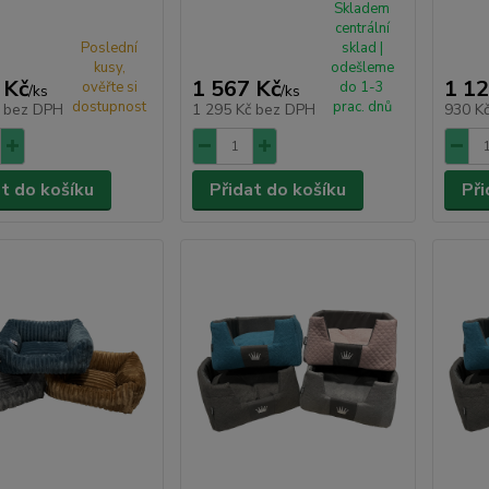
Skladem
centrální
Poslední
sklad |
kusy,
odešleme
 Kč
1 567 Kč
1 12
ověřte si
do 1-3
/
ks
/
ks
dostupnost
prac. dnů
č
bez DPH
1 295 Kč
bez DPH
930 K
at do košíku
Přidat do košíku
Při