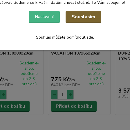
pšovat. Budeme se k Vašim datům chovat slušně. To Vám slibujeme!
Souhlasím
Nastavení
Souhlas můžete odmítnout
zde
.
 pro psa KERBL
Lehátko pro psa KERBL
Poho
ON 130x80x20cm
VACATION 107x65x20cm
D04-2
102x5
Skladem e-
Skladem e-
shop,
shop,
odešleme
odešleme
č
775 Kč
do 2-3
do 2-3
/
ks
/
ks
prac.dnů
prac.dnů
ez DPH
640 Kč
bez DPH
3 57
2 953
at do košíku
Přidat do košíku