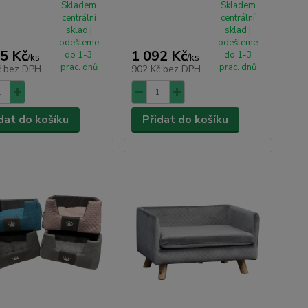
Skladem
Skladem
centrální
centrální
sklad |
sklad |
odešleme
odešleme
5 Kč
1 092 Kč
do 1-3
do 1-3
/
ks
/
ks
prac. dnů
prac. dnů
č
bez DPH
902 Kč
bez DPH
dat do košíku
Přidat do košíku