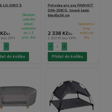
k Lili JUKO S
Pohovka pro psy PAWHUT
D04-159CG, tmavě šedá,
Skladem
64x45x36 cm
centrální
sklad |
Skladem e-
odešleme
shop,
 Kč
2 338 Kč
do 1-3
méně než
/
ks
/
ks
prac. dnů
5ks
č
bez DPH
1 932 Kč
bez DPH
dat do košíku
Přidat do košíku