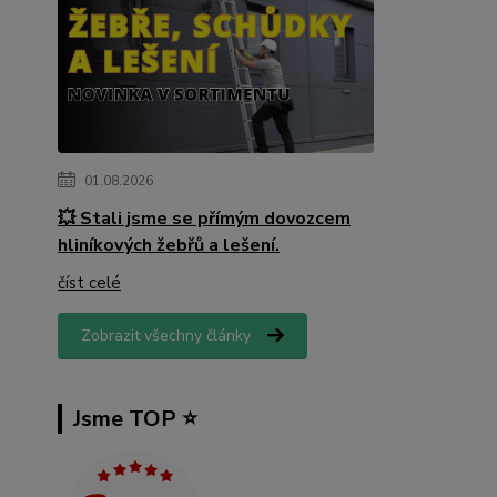
01.08.2026
💥 Stali jsme se přímým dovozcem
hliníkových žebřů a lešení.
číst celé
Zobrazit všechny články
Jsme TOP ⭐️