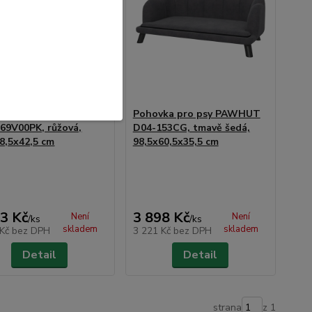
vka pro psy PAWHUT
Pohovka pro psy PAWHUT
69V00PK, růžová,
D04-153CG, tmavě šedá,
8,5x42,5 cm
98,5x60,5x35,5 cm
3 Kč
3 898 Kč
Není
Není
/
ks
/
ks
skladem
skladem
 Kč
bez DPH
3 221 Kč
bez DPH
Detail
Detail
strana
z 1