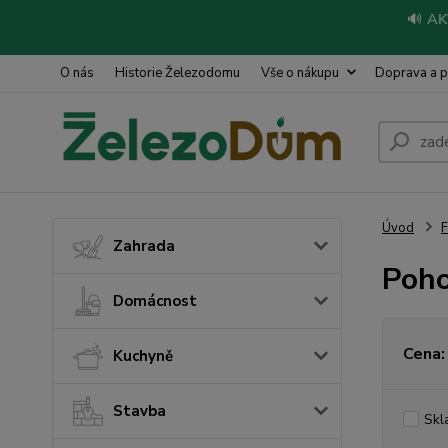
🔊
AK
O nás
Historie Železodomu
Vše o nákupu
Doprava a p
Úvod
Zahrada
Poho
Domácnost
Cena:
Kuchyně
Stavba
Skl