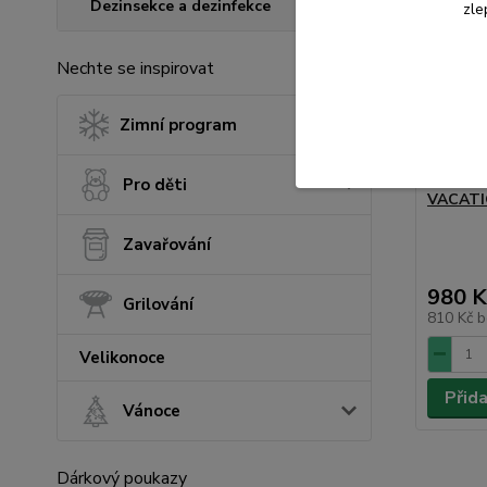
Dezinsekce a dezinfekce
zle
Nechte se inspirovat
Zimní program
Lehátko
Pro děti
VACATI
Zavařování
980 K
Grilování
810 Kč
b
Velikonoce
Přid
Vánoce
Dárkový poukazy