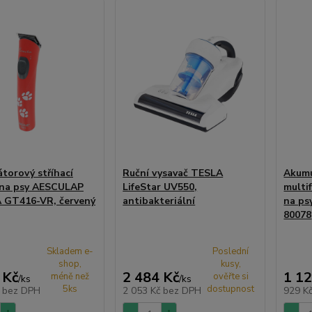
torový stříhací
Ruční vysavač TESLA
Akumu
 na psy AESCULAP
LifeStar UV550,
multif
 GT416-VR, červený
antibakteriální
na ps
80078
Skladem e-
Poslední
shop,
kusy,
 Kč
2 484 Kč
1 12
méně než
ověřte si
/
ks
/
ks
5ks
dostupnost
č
bez DPH
2 053 Kč
bez DPH
929 K