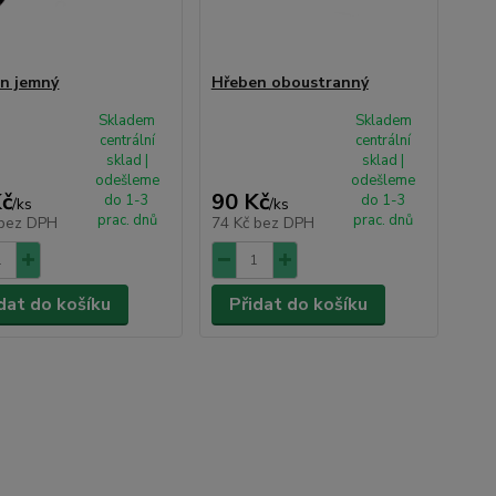
n jemný
Hřeben oboustranný
Skladem
Skladem
centrální
centrální
sklad |
sklad |
odešleme
odešleme
Kč
90 Kč
do 1-3
do 1-3
/
ks
/
ks
prac. dnů
prac. dnů
bez DPH
74 Kč
bez DPH
dat do košíku
Přidat do košíku