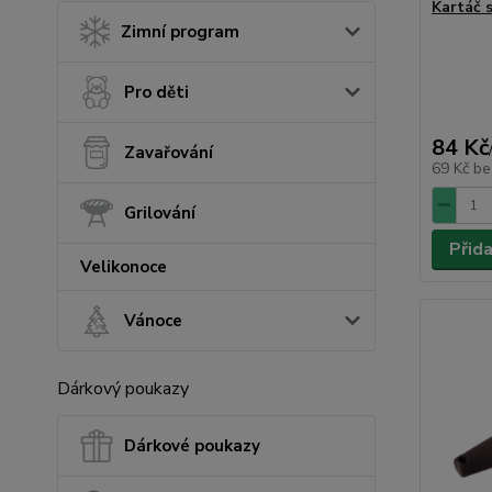
Kartáč 
Zimní program
Pro děti
84 Kč
Zavařování
69 Kč
be
Grilování
Přid
Velikonoce
Vánoce
Dárkový poukazy
Dárkové poukazy