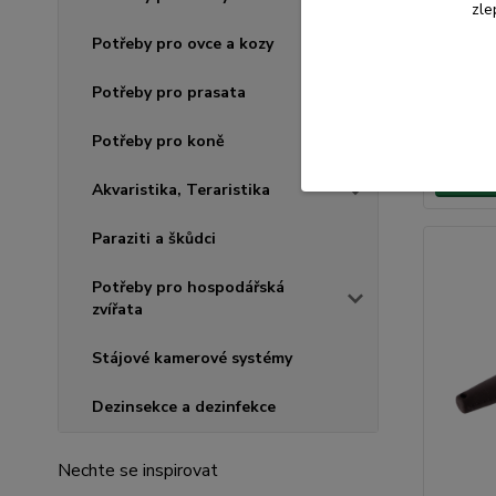
zle
Potřeby pro ovce a kozy
131 K
Potřeby pro prasata
108 Kč
b
Potřeby pro koně
Přid
Akvaristika, Teraristika
Paraziti a škůdci
Potřeby pro hospodářská
zvířata
Stájové kamerové systémy
Dezinsekce a dezinfekce
Nechte se inspirovat