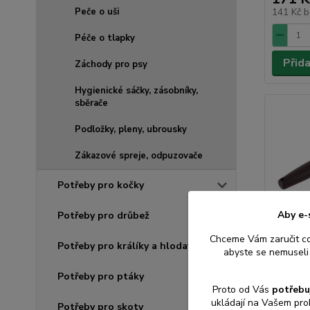
141 Kč
b
Peče o uši
Péče o tlapky
Přid
Záchody pro psy
Hygienické sáčky, zásobníky,
sběrače
Podložky, pleny, ubrousky
Zákazové spreje, odpuzovače
Potřeby pro kočky
Aby e-
Potřeby pro drůbež
Chceme Vám zaručit c
Potřeby pro králíky a hlodavce
abyste se nemuseli 
Kartáč 
Potřeby pro ptáky
Proto od Vás
potřebu
ukládají na Vašem pro
Potřeby pro skoty