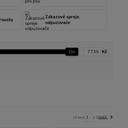
Zákazové spreje,
brousky
odpuzovače
Do
Kč
strana
z 6
další