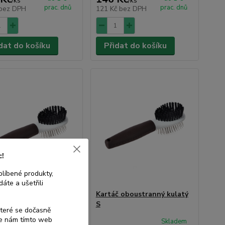
/
ks
/
ks
prac. dnů
prac. dnů
bez DPH
121 Kč
bez DPH
dat do košíku
Přidat do košíku
c!
blíbené produkty,
áte a ušetřili
č oboustranný kulatý
Kartáč oboustranný kulatý
S
které se dočasně
te nám tímto web
Skladem
Skladem