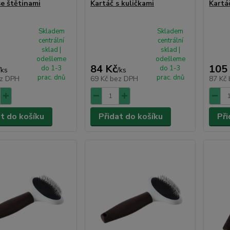
se štětinami
Kartáč s kuličkami
Kartá
Skladem
Skladem
centrální
centrální
sklad |
sklad |
odešleme
odešleme
84 Kč
105
do 1-3
do 1-3
/
ks
/
ks
prac. dnů
prac. dnů
z DPH
69 Kč
bez DPH
87 Kč
at do košíku
Přidat do košíku
Při