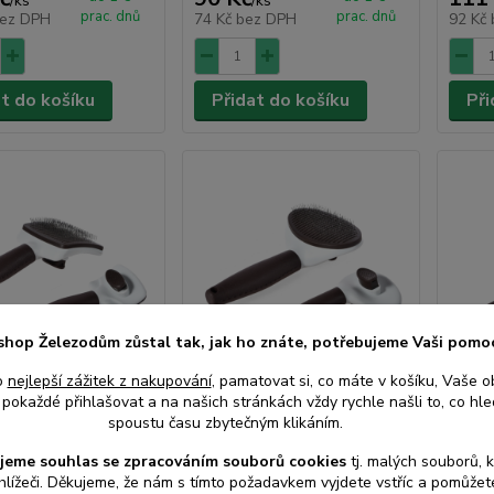
/
ks
/
ks
prac. dnů
prac. dnů
ez DPH
74 Kč
bez DPH
92 Kč
at do košíku
Přidat do košíku
Při
shop Železodům zůstal tak, jak ho znáte, potřebujeme Vaši pomo
o
nejlepší zážitek z nakupování
, pamatovat si, co máte v košíku, Vaše o
pokaždé přihlašovat a na našich stránkách vždy rychle našli to, co hled
spoustu času zbytečným klikáním.
samočisticí S
Kartáč ovál samočistící
Kartá
L
jeme souhlas s
e
zpracováním souborů cookies
t
j. malých souborů, 
hlížeči. Děkujeme, že nám s tímto požadavkem vyjdete vstříc a pomůže
Skladem
Skladem