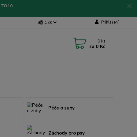
LETO10
Přihlášení
CZK
0
ks
za
0 Kč
Péče o zuby
Záchody pro psy