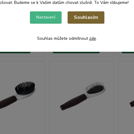
pšovat. Budeme se k Vašim datům chovat slušně. To Vám slibujeme!
centrální
centrální
sklad |
sklad |
odešleme
odešleme
Souhlasím
Nastavení
č
139 Kč
118
do 1-3
do 1-3
/
ks
/
ks
prac. dnů
prac. dnů
ez DPH
115 Kč
bez DPH
98 Kč
Souhlas můžete odmítnout
zde
.
at do košíku
Přidat do košíku
Při