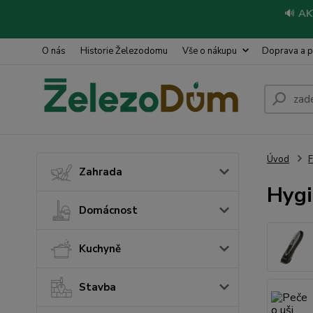
🔊
AK
O nás
Historie Železodomu
Vše o nákupu
Doprava a p
Úvod
Zahrada
Hygi
Domácnost
Kuchyně
Stavba