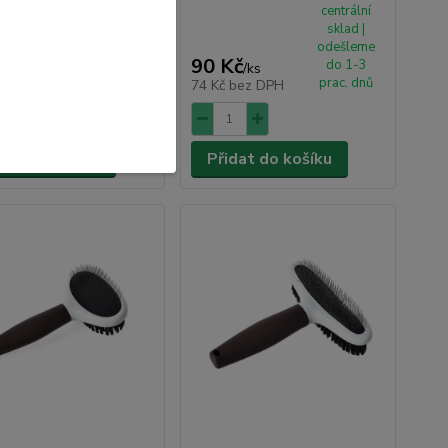
centrální
centrální
sklad |
sklad |
odešleme
odešleme
 Kč
90 Kč
do 1-3
do 1-3
/
ks
/
ks
prac. dnů
prac. dnů
bez DPH
74 Kč
bez DPH
dat do košíku
Přidat do košíku