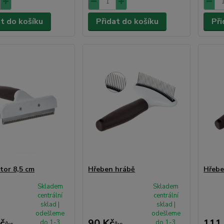
at do košíku
Přidat do košíku
Při
tor 8,5 cm
Hřeben hrábě
Hřebe
Skladem
Skladem
centrální
centrální
sklad |
sklad |
odešleme
odešleme
č
90 Kč
111
do 1-3
do 1-3