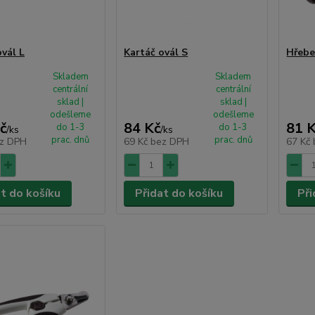
ovál L
Kartáč ovál S
Hřebe
Skladem
Skladem
centrální
centrální
sklad |
sklad |
odešleme
odešleme
č
84 Kč
81 
do 1-3
do 1-3
/
ks
/
ks
prac. dnů
prac. dnů
z DPH
69 Kč
bez DPH
67 Kč
at do košíku
Přidat do košíku
Při