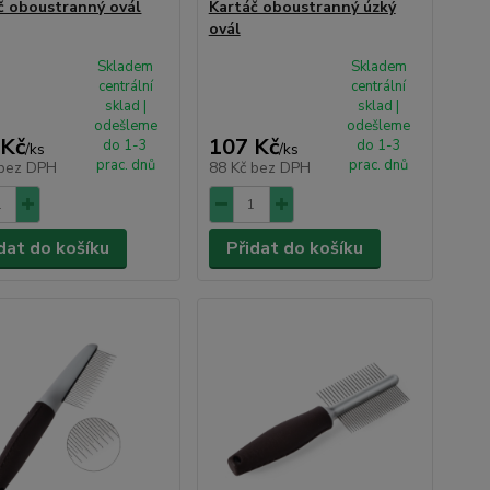
č oboustranný ovál
Kartáč oboustranný úzký
ovál
Skladem
Skladem
centrální
centrální
sklad |
sklad |
odešleme
odešleme
 Kč
107 Kč
do 1-3
do 1-3
/
ks
/
ks
prac. dnů
prac. dnů
bez DPH
88 Kč
bez DPH
dat do košíku
Přidat do košíku