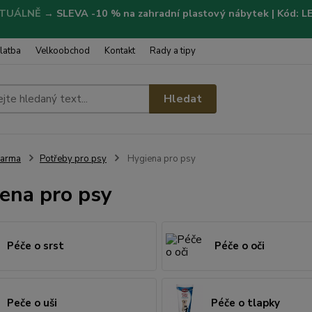
TUÁLNĚ
→
SLEVA -10 % na zahradní plastový nábytek | Kód: 
latba
Velkoobchod
Kontakt
Rady a tipy
Hledat
Farma
Potřeby pro psy
Hygiena pro psy
ena pro psy
Péče o srst
Péče o oči
Peče o uši
Péče o tlapky