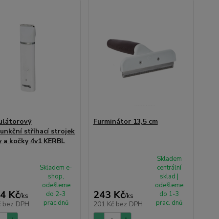
látorový
Furminátor 13,5 cm
unkční stříhací strojek
y a kočky 4v1 KERBL
Skladem
Skladem e-
centrální
shop,
sklad |
odešleme
odešleme
4 Kč
243 Kč
do 2-3
do 1-3
/
ks
/
ks
prac.dnů
prac. dnů
č
bez DPH
201 Kč
bez DPH