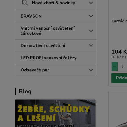
Nové zboží & novinky
BRAVSON
Kartáč 
Vnitřní vánoční osvětelení
žárovkové
Dekorativní osvětlení
104 K
86 Kč
be
LED PROFI venkovní řetězy
Odsavače par
Přid
Blog