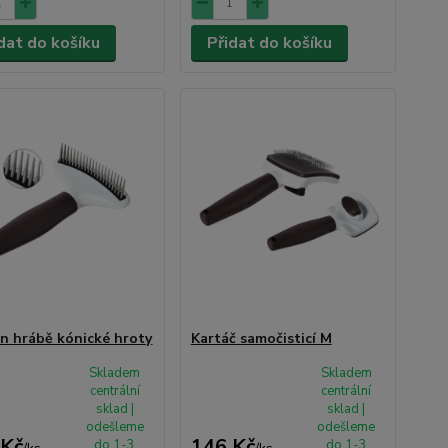
dat do košíku
Přidat do košíku
n hrábě kónické hroty
Kartáč samočisticí M
Skladem
Skladem
centrální
centrální
sklad |
sklad |
odešleme
odešleme
 Kč
146 Kč
do 1-3
do 1-3