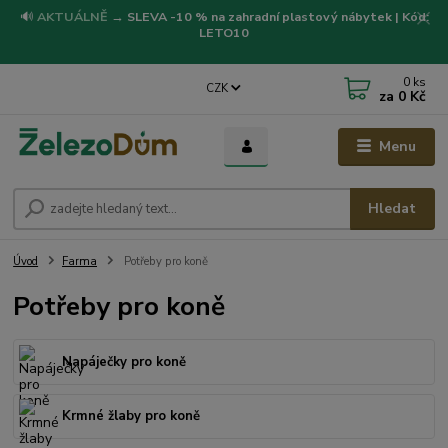
🔊
AKTUÁLNĚ
→
SLEVA -10 % na zahradní plastový nábytek | Kód:
LETO10
0
ks
CZK
za
0 Kč
Menu
Hledat
Úvod
Farma
Potřeby pro koně
Potřeby pro koně
Napáječky pro koně
Krmné žlaby pro koně