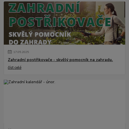
17
.
05
.
2025
Zahradní postřikovače - skvělý pomocník na zahradu.
číst celé