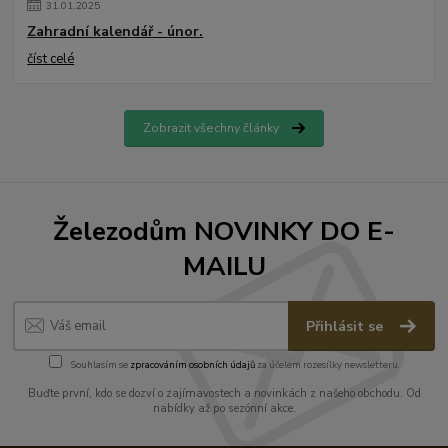
31
.
01
.
2025
Zahradní kalendář - únor.
číst celé
Zobrazit všechny články
Železodům NOVINKY DO E-
MAILU
Přihlásit se
Souhlasím se
zpracováním osobních údajů
za účelem rozesílky newsletteru.
Buďte první, kdo se dozví o zajímavostech a novinkách z našeho obchodu. Od
nabídky až po sezónní akce.