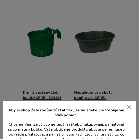
Krmný závěsný žlab,
Napajedlo pro skot,
kulatý KERBL 323481
koně, ovce KERBL
HANG ON - 8 l
223518 - 150 l
Aby e-shop Železodům zůstal tak, jak ho znáte, potřebujeme
Skladem e-shop,
Vaši pomoc!
odešleme do 2-3
Skladem e-shop, méně
prac.dnů
než 5ks
Chceme Vám zaručit co
nejlepší zážitek z nakupování
, pamatovat
325 Kč
4 385 Kč
si, co máte v košíku, Vaše oblíbené produkty, abyste se nemuseli
/
ks
/
ks
pokaždé přihlašovat a na našich stránkách vždy rychle našli to, co
269 Kč
bez
3 624 Kč
bez
DPH
DPH