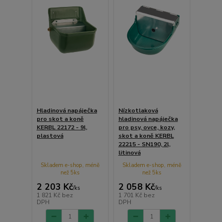
Hladinová napáječka
Nízkotlaková
pro skot a koně
hladinová napáječka
KERBL 22172 - 9l,
pro psy, ovce, kozy,
plastová
skot a koně KERBL
22215 - SN190, 2l,
litinová
Skladem e-shop, méně
Skladem e-shop, méně
než 5ks
než 5ks
2 203 Kč
2 058 Kč
/
ks
/
ks
1 821 Kč
bez
1 701 Kč
bez
DPH
DPH