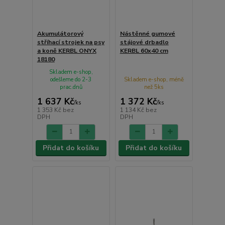
Akumulátorový
Nástěnné gumové
stříhací strojek na psy
stájové drbadlo
a koně KERBL ONYX
KERBL 60x40 cm
18180
Skladem e-shop,
odešleme do 2-3
Skladem e-shop, méně
prac.dnů
než 5ks
1 637 Kč
1 372 Kč
/
ks
/
ks
1 353 Kč
bez
1 134 Kč
bez
DPH
DPH
Přidat do košíku
Přidat do košíku