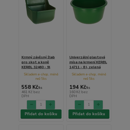
Krmný závěsný žlab
Univerzální plastová
pro skot a koně
mísa na krmení KERBL
KERBL 32460 - 9l
14711 - 8 l, zelená
Skladem e-shop, méně
Skladem e-shop, méně
než 5ks
než 5ks
558 Kč
194 Kč
/
ks
/
ks
461 Kč
bez
160 Kč
bez
DPH
DPH
Přidat do košíku
Přidat do košíku