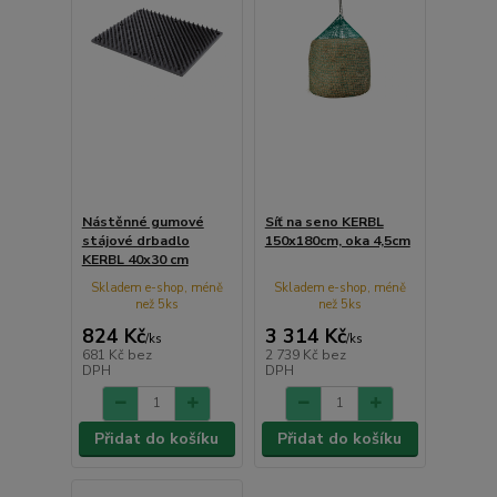
Nástěnné gumové
Síť na seno KERBL
stájové drbadlo
150x180cm, oka 4,5cm
KERBL 40x30 cm
Skladem e-shop, méně
Skladem e-shop, méně
než 5ks
než 5ks
824 Kč
3 314 Kč
/
ks
/
ks
681 Kč
bez
2 739 Kč
bez
DPH
DPH
Přidat do košíku
Přidat do košíku