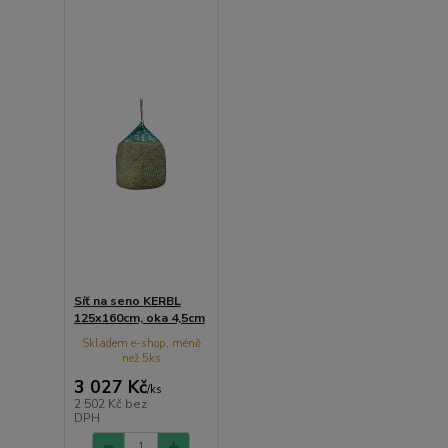
Síť na seno KERBL
125x160cm, oka 4,5cm
Skladem e-shop, méně
než 5ks
3 027 Kč
/
ks
2 502 Kč
bez
DPH