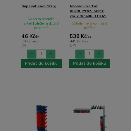
Supervit savci 100 g
Náhradní kartáč
KERBL 29305, 50x10
cm, k drbadlu TEXAS
Skladem centrální
sklad | odešleme do 1-3
Skladem e-shop, méně
prac. dnů
než 5ks
46 Kč
538 Kč
/
ks
/
ks
38 Kč
bez
445 Kč
bez
DPH
DPH
Přidat do košíku
Přidat do košíku