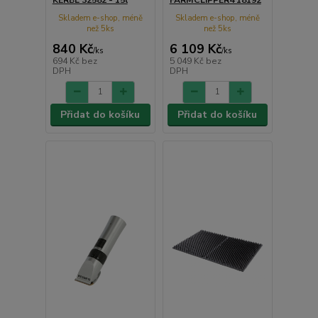
KERBL 32582 - 15l
FARMCLIPPER4 18192
Skladem e-shop, méně
Skladem e-shop, méně
než 5ks
než 5ks
840 Kč
6 109 Kč
/
ks
/
ks
694 Kč
bez
5 049 Kč
bez
DPH
DPH
Přidat do košíku
Přidat do košíku