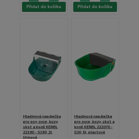
Přidat do košíku
Přidat do košíku
Hladinová napáječka
Hladinová napáječka
pro psy, ovce, kozy,
pro ovce, kozy, skot a
skot a koně KERBL
koně KERBL 222070 -
22190 - S190, 2l,
S30, 5l, plastová
litinová