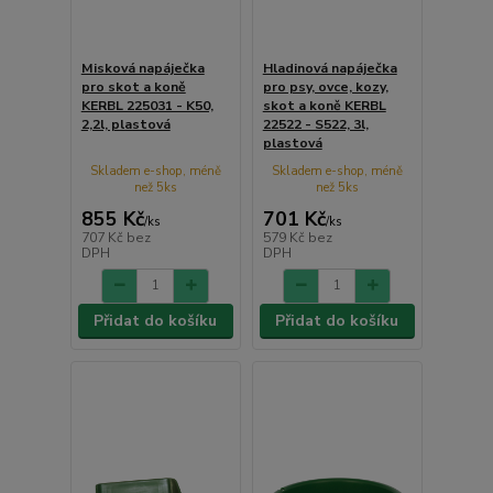
Misková napáječka
Hladinová napáječka
pro skot a koně
pro psy, ovce, kozy,
KERBL 225031 - K50,
skot a koně KERBL
2,2l, plastová
22522 - S522, 3l,
plastová
Skladem e-shop, méně
Skladem e-shop, méně
než 5ks
než 5ks
855 Kč
701 Kč
/
ks
/
ks
707 Kč
bez
579 Kč
bez
DPH
DPH
Přidat do košíku
Přidat do košíku