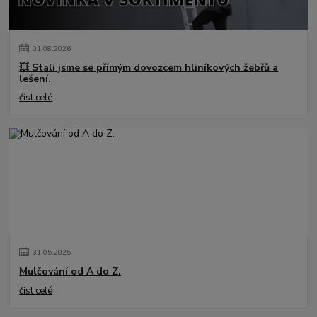
01
.
08
.
2026
💥 Stali jsme se přímým dovozcem hliníkových žebřů a
lešení.
číst celé
31
.
05
.
2025
Mulčování od A do Z.
číst celé