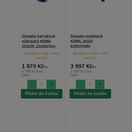
Drbadlo kartáčové,
Drbadlo pružinové
půlkulaté KERBL
KERBL 29325
293100, 22x50x9cm
EUROFARM
Skladem e-shop, méně
Skladem e-shop, méně
než 5ks
než 5ks
1 870 Kč
3 997 Kč
/
ks
/
ks
1 545 Kč
bez
3 303 Kč
bez
DPH
DPH
Přidat do košíku
Přidat do košíku