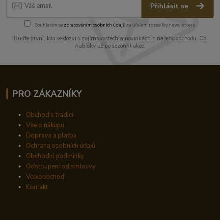
Přihlásit se
Souhlasím se
zpracováním osobních údajů
za účelem rozesílky newsletteru.
Buďte první, kdo se dozví o zajímavostech a novinkách z našeho obchodu. Od
nabídky až po sezónní akce.
PRO ZÁKAZNÍKY
Obchod s tradicí
Vše o nákupu
Doprava a platba
Ochrana osobních údajů
Obchodní podmínky
Odstoupení od smlouvy
Velkoobchod
Kontakt