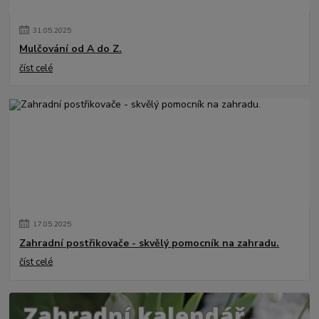
31
.
05
.
2025
Mulčování od A do Z.
číst celé
17
.
05
.
2025
Zahradní postřikovače - skvělý pomocník na zahradu.
číst celé