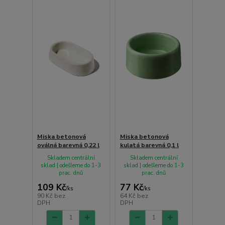
Miska betonová
Miska betonová
oválná barevná 0,22 l
kulatá barevná 0,1 l
Skladem centrální
Skladem centrální
sklad | odešleme do 1-3
sklad | odešleme do 1-3
prac. dnů
prac. dnů
109 Kč
77 Kč
/
ks
/
ks
90 Kč
bez
64 Kč
bez
DPH
DPH