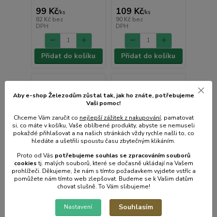
99 Kč
109 Kč
/
ks
/
ks
82 Kč
bez
90 Kč
bez
DPH
DPH
Přidat do košíku
Přidat do košíku
Aby e-shop Železodům zůstal tak, jak ho znáte, potřebujeme
Vaši pomoc!
Chceme Vám zaručit co
nejlepší zážitek z nakupování
, pamatovat
si, co máte v košíku, Vaše oblíbené produkty, abyste se nemuseli
pokaždé přihlašovat a na našich stránkách vždy rychle našli to, co
hledáte a ušetřili spoustu času zbytečným klikáním.
Proto od Vás
potřebujeme souhlas s
e
zpracováním souborů
cookies
t
j. malých souborů, které se dočasně ukládají na Vašem
prohlížeči. Děkujeme, že nám s tímto požadavkem vyjdete vstříc a
pomůžete nám tímto web zlepšovat. Budeme se k Vašim datům
chovat slušně. To Vám slibujeme!
Souhlasím
Nastavení