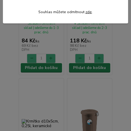
Miska betonová
Krmítko d17x5cm,
kulatá silná, kočka
0,50l, keramické
Souhlas můžete odmítnout
zde
.
0,25 l
Skladem centrální
• Skladem centrální
sklad | odešleme do 1-3
sklad | odešleme do 2-3
prac. dnů
prac. dnů
84 Kč
118 Kč
/
ks
/
ks
69 Kč
bez
98 Kč
bez
DPH
DPH
Přidat do košíku
Přidat do košíku