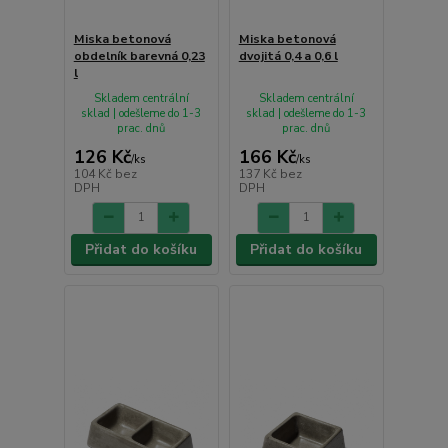
Miska betonová
Miska betonová
obdelník barevná 0,23
dvojitá 0,4 a 0,6 l
l
Skladem centrální
Skladem centrální
sklad | odešleme do 1-3
sklad | odešleme do 1-3
prac. dnů
prac. dnů
126 Kč
166 Kč
/
ks
/
ks
104 Kč
bez
137 Kč
bez
DPH
DPH
Přidat do košíku
Přidat do košíku