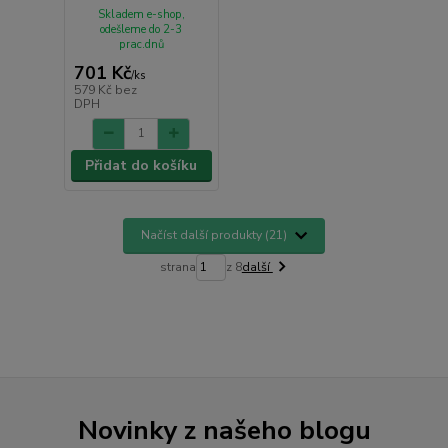
Skladem e-shop,
odešleme do 2-3
prac.dnů
701 Kč
/
ks
579 Kč
bez
DPH
Přidat do košíku
Načíst další produkty (21)
strana
z 8
další
Novinky z našeho blogu