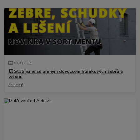
01
.
08
.
2026
💥 Stali jsme se přímým dovozcem hliníkových žebřů a
lešení.
číst celé