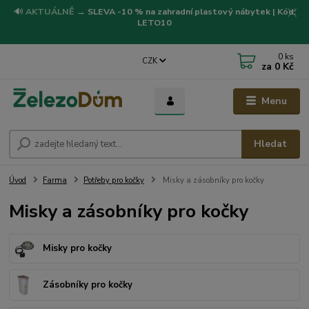
🔊
AKTUÁLNĚ
→
SLEVA -10 % na zahradní plastový nábytek | Kód:
LETO10
0
ks
CZK
za
0 Kč
Menu
Hledat
Úvod
Farma
Potřeby pro kočky
Misky a zásobníky pro kočky
Misky a zásobníky pro kočky
Misky pro kočky
Zásobníky pro kočky