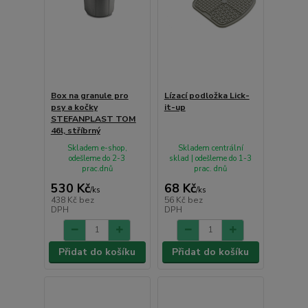
Box na granule pro
Lízací podložka Lick-
psy a kočky
it-up
STEFANPLAST TOM
46l, stříbrný
Skladem e-shop,
Skladem centrální
odešleme do 2-3
sklad | odešleme do 1-3
prac.dnů
prac. dnů
530 Kč
68 Kč
/
ks
/
ks
438 Kč
bez
56 Kč
bez
DPH
DPH
Přidat do košíku
Přidat do košíku