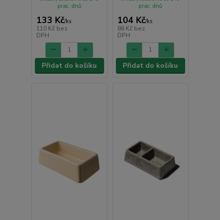
prac. dnů
prac. dnů
133 Kč
104 Kč
/
ks
/
ks
110 Kč
bez
86 Kč
bez
DPH
DPH
Přidat do košíku
Přidat do košíku