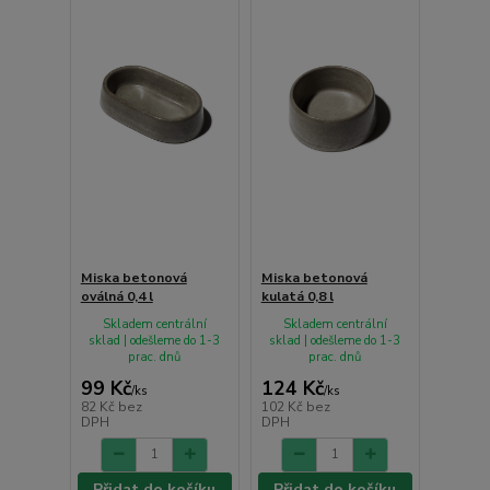
Miska betonová
Miska betonová
oválná 0,4 l
kulatá 0,8 l
Skladem centrální
Skladem centrální
sklad | odešleme do 1-3
sklad | odešleme do 1-3
prac. dnů
prac. dnů
99 Kč
124 Kč
/
ks
/
ks
82 Kč
bez
102 Kč
bez
DPH
DPH
Přidat do košíku
Přidat do košíku