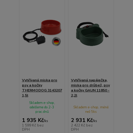
Vyhřívaná miska pro
Vyhřívaná napáječka,
psy a kočky
miska pro drůbež, psy
THERMODOG 3143207
a kočky GAUN 11850 -
1,5l
2,2l
Skladem e-shop,
odešleme do 2-3
Skladem e-shop, méně
prac.dnů
než 5ks
1 935 Kč
2 931 Kč
/
ks
/
ks
1 599 Kč
bez
2 422 Kč
bez
DPH
DPH