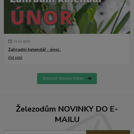
31
.
01
.
2025
Zahradní kalendář - únor.
číst celé
Zobrazit všechny články
Železodům NOVINKY DO E-
MAILU