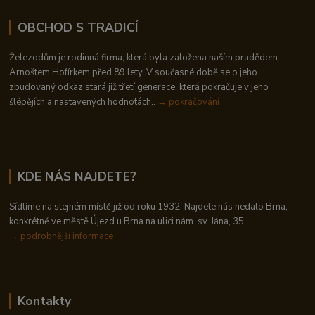
OBCHOD S TRADICÍ
Železodům je rodinná firma, která byla založena naším pradědem
Arnoštem Hofírkem před 89 lety. V současné době se o jeho
zbudovaný odkaz stará již třetí generace, která pokračuje v jeho
šlépějích a nastavených hodnotách..
→ pokračování
KDE NÁS NAJDETE?
Sídlíme na stejném místě již od roku 1932. Najdete nás nedalo Brna,
konkrétně ve městě Újezd u Brna na ulici nám. sv. Jána, 35.
→
podrobnější informace
Kontakty