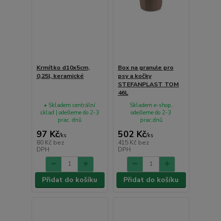
Krmítko d10x5cm,
Box na granule pro
0,25l, keramické
psy a kočky
STEFANPLAST TOM
46L
• Skladem centrální
Skladem e-shop,
sklad | odešleme do 2-3
odešleme do 2-3
prac. dnů
prac.dnů
97 Kč
502 Kč
/
ks
/
ks
80 Kč
bez
415 Kč
bez
DPH
DPH
Přidat do košíku
Přidat do košíku