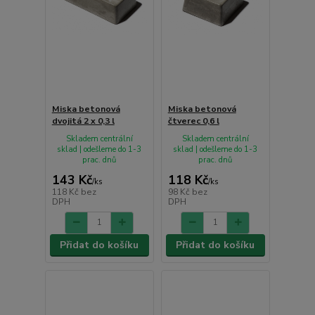
Miska betonová
Miska betonová
dvojitá 2 x 0,3 l
čtverec 0,6 l
Skladem centrální
Skladem centrální
sklad | odešleme do 1-3
sklad | odešleme do 1-3
prac. dnů
prac. dnů
143 Kč
118 Kč
/
ks
/
ks
118 Kč
bez
98 Kč
bez
DPH
DPH
Přidat do košíku
Přidat do košíku