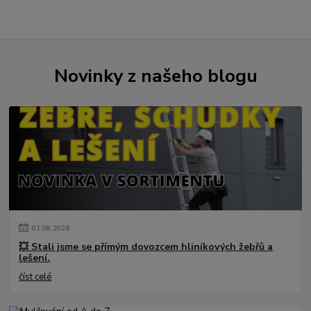
Novinky z našeho blogu
01
.
08
.
2026
💥 Stali jsme se přímým dovozcem hliníkových žebřů a
lešení.
číst celé