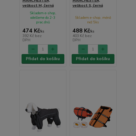
MANCHESTER,
MANCHESTER,
velikost M, černá
velikost S, černá
Skladem e-shop,
odešleme do 2-3
Skladem e-shop, méně
prac.dnů
než 5ks
474 Kč
488 Kč
/
ks
/
ks
392 Kč
bez
403 Kč
bez
DPH
DPH
Přidat do košíku
Přidat do košíku