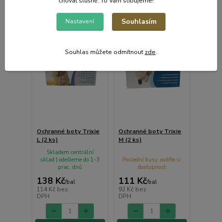
chovat slušně. To Vám slibujeme!
Souhlasím
Nastavení
Souhlas můžete odmítnout
zde
.
Ochranné boty Trixie
Ochranné boty Trixie
L (2 ks)
M (2 ks)
Skladem centrální
sklad | odešleme do 1-3
Poslední kusy, ověřte si
prac. dnů
dostupnost
138 Kč
111 Kč
/
bal
/
bal
114 Kč
bez
92 Kč
bez
DPH
DPH