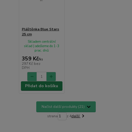
Pláštěnka Blue Stars
25 cm
Skladem centrální
sklad | odešleme do 1-3
prac. dnů
359 Kč
/
ks
297 Kč
bez
DPH
Přidat do košíku
Načíst další produkty (21)
strana
z 4
další