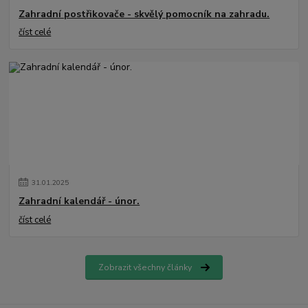
Zahradní postřikovače - skvělý pomocník na zahradu.
číst celé
31
.
01
.
2025
Zahradní kalendář - únor.
číst celé
Zobrazit všechny články