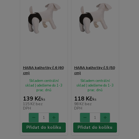
HARA kalhotky č.6 (60
HARA kalhotky č.5 (50
cm)
cm)
Skladem centrální
Skladem centrální
sklad | odešleme do 1-3
sklad | odešleme do 1-3
prac. dnů
prac. dnů
139 Kč
118 Kč
/
ks
/
ks
115 Kč
bez
98 Kč
bez
DPH
DPH
Přidat do košíku
Přidat do košíku