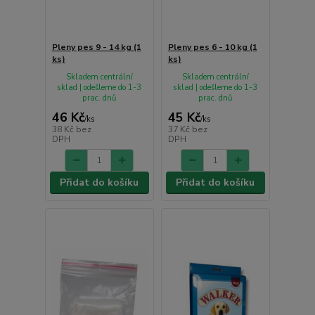
Pleny pes 9 - 14 kg (1
Pleny pes 6 - 10 kg (1
ks)
ks)
Skladem centrální
Skladem centrální
sklad | odešleme do 1-3
sklad | odešleme do 1-3
prac. dnů
prac. dnů
46 Kč
45 Kč
/
ks
/
ks
38 Kč
bez
37 Kč
bez
DPH
DPH
Přidat do košíku
Přidat do košíku