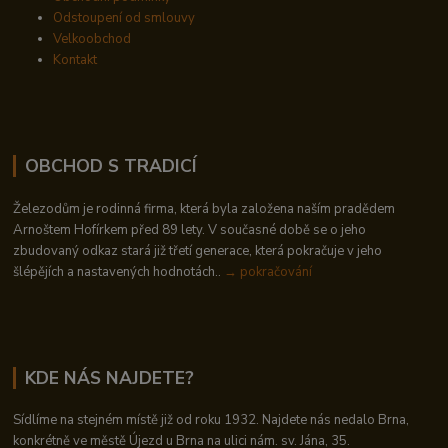
Odstoupení od smlouvy
Velkoobchod
Kontakt
OBCHOD S TRADICÍ
Železodům je rodinná firma, která byla založena naším pradědem
Arnoštem Hofírkem před 89 lety. V současné době se o jeho
zbudovaný odkaz stará již třetí generace, která pokračuje v jeho
šlépějích a nastavených hodnotách..
→ pokračování
KDE NÁS NAJDETE?
Sídlíme na stejném místě již od roku 1932. Najdete nás nedalo Brna,
konkrétně ve městě Újezd u Brna na ulici nám. sv. Jána, 35.