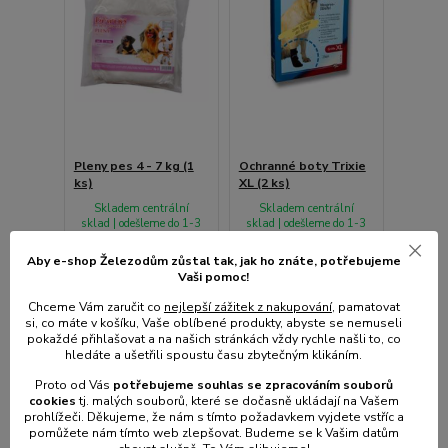
Pleny pes 4 - 7 kg (1
Ochranné boty Trixie
ks)
XL (2 ks)
Skladem centrální
Skladem centrální
sklad | odešleme do 1-3
sklad | odešleme do 1-3
prac. dnů
prac. dnů
Aby e-shop Železodům zůstal tak, jak ho znáte, potřebujeme
39 Kč
154 Kč
/
ks
/
bal
Vaši pomoc!
32 Kč
bez
127 Kč
bez
DPH
DPH
Chceme Vám zaručit co
nejlepší zážitek z nakupování
, pamatovat
si, co máte v košíku, Vaše oblíbené produkty, abyste se nemuseli
pokaždé přihlašovat a na našich stránkách vždy rychle našli to, co
hledáte a ušetřili spoustu času zbytečným klikáním.
Přidat do košíku
Přidat do košíku
Proto od Vás
potřebujeme souhlas s
e
zpracováním souborů
cookies
t
j. malých souborů, které se dočasně ukládají na Vašem
prohlížeči. Děkujeme, že nám s tímto požadavkem vyjdete vstříc a
pomůžete nám tímto web zlepšovat. Budeme se k Vašim datům