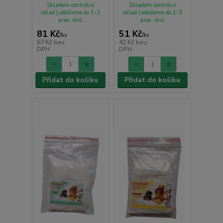
Skladem centrální
Skladem centrální
sklad | odešleme do 1-3
sklad | odešleme do 1-3
prac. dnů
prac. dnů
81 Kč
51 Kč
/
ks
/
ks
67 Kč
bez
42 Kč
bez
DPH
DPH
Přidat do košíku
Přidat do košíku