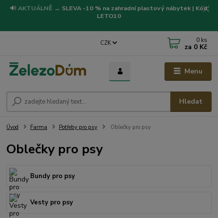
🔊
AKTUÁLNĚ
→
SLEVA -10 % na zahradní plastový nábytek | Kód:
LETO10
0
ks
CZK
za
0 Kč
Menu
Hledat
Úvod
Farma
Potřeby pro psy
Oblečky pro psy
Oblečky pro psy
Bundy pro psy
Vesty pro psy