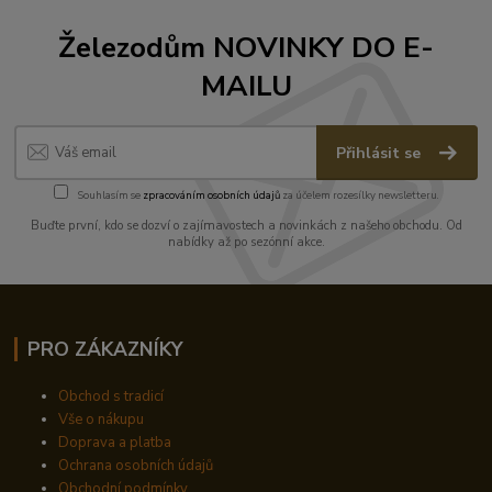
Železodům NOVINKY DO E-
MAILU
Přihlásit se
Souhlasím se
zpracováním osobních údajů
za účelem rozesílky newsletteru.
Buďte první, kdo se dozví o zajímavostech a novinkách z našeho obchodu. Od
nabídky až po sezónní akce.
PRO ZÁKAZNÍKY
Obchod s tradicí
Vše o nákupu
Doprava a platba
Ochrana osobních údajů
Obchodní podmínky