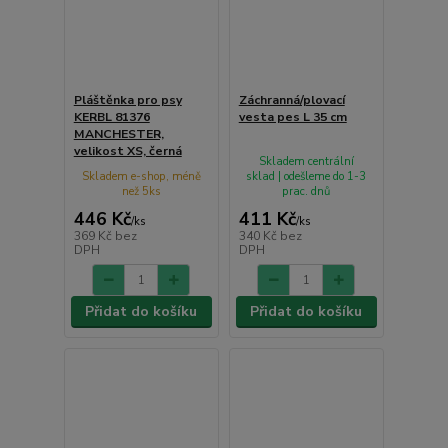
Pláštěnka pro psy
Záchranná/plovací
KERBL 81376
vesta pes L 35 cm
MANCHESTER,
velikost XS, černá
Skladem centrální
Skladem e-shop, méně
sklad | odešleme do 1-3
než 5ks
prac. dnů
446 Kč
411 Kč
/
ks
/
ks
369 Kč
bez
340 Kč
bez
DPH
DPH
Přidat do košíku
Přidat do košíku