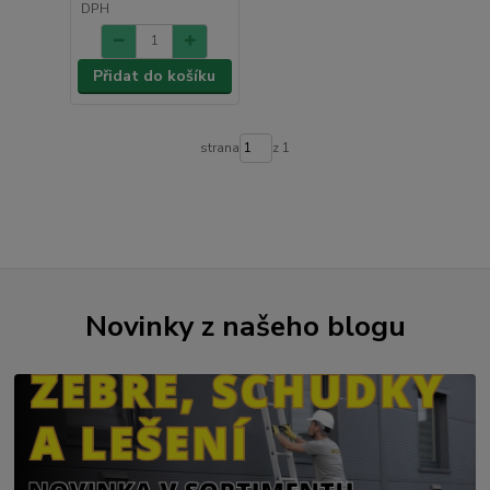
DPH
Přidat do košíku
strana
z 1
Novinky z našeho blogu