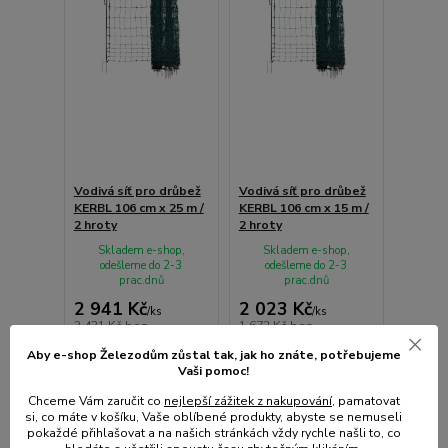
Vodivá síť pro drůbež
Vodivá síť pro drůbež
KERBL 106 cm x 25 m /
KERBL 106 cm x 15 m /
2 hroty
2 hroty
Skladem e-shop,
Skladem e-shop,
odešleme do 2-3
odešleme do 2-3
prac.dnů
prac.dnů
2 941 Kč
2 023 Kč
/
ks
/
ks
2 431 Kč
bez
1 672 Kč
bez
DPH
DPH
Aby e-shop Železodům zůstal tak, jak ho znáte, potřebujeme
Vaši pomoc!
Přidat do košíku
Přidat do košíku
Chceme Vám zaručit co
nejlepší zážitek z nakupování
, pamatovat
si, co máte v košíku, Vaše oblíbené produkty, abyste se nemuseli
pokaždé přihlašovat a na našich stránkách vždy rychle našli to, co