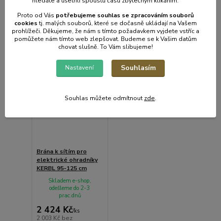
hledáte a ušetřili spoustu času zbytečným klikáním.
Proto od Vás
potřebujeme souhlas s
e
zpracováním souborů
cookies
t
j. malých souborů, které se dočasně ukládají na Vašem
prohlížeči. Děkujeme, že nám s tímto požadavkem vyjdete vstříc a
pomůžete nám tímto web zlepšovat. Budeme se k Vašim datům
chovat slušně. To Vám slibujeme!
Souhlasím
Nastavení
Souhlas můžete odmítnout
zde
.
Brána k sítím pro
elektrické ohradníky
KERBL 95-125 cm
Skladem e-shop,
odešleme do 2-3
prac.dnů
2 424 Kč
/
ks
2 003 Kč
bez