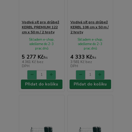
Vodivá síť pro drůbež
Vodivá síť pro drůbež
KERBL PREMIUM 122
KERBL 106 cm x 50 m /
cm x 50 m / 2 hroty
2 hroty
Skladem e-shop,
Skladem e-shop,
odešleme do 2-3
odešleme do 2-3
prac.dnů
prac.dnů
5 277 Kč
4 333 Kč
/
ks
/
ks
4 361 Kč
bez
3 581 Kč
bez
DPH
DPH
Přidat do košíku
Přidat do košíku