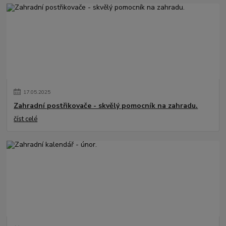
17
.
05
.
2025
Zahradní postřikovače - skvělý pomocník na zahradu.
číst celé