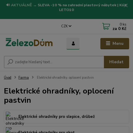
🔊
AKTUÁLNĚ
→
SLEVA -10 % na zahradní plastový nábytek | Kód:
LETO10
0
ks
CZK
za
0 Kč
Menu
Hledat
Úvod
Farma
Elektrické ohradníky, oplocení pastvin
Elektrické ohradníky, oplocení
pastvin
Elektrické ohradníky pro slepice, drůbež
Elektrické ohradníky pro skot