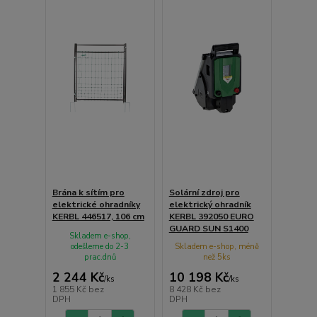
Brána k sítím pro
Solární zdroj pro
elektrické ohradníky
elektrický ohradník
KERBL 446517, 106 cm
KERBL 392050 EURO
GUARD SUN S1400
Skladem e-shop,
odešleme do 2-3
Skladem e-shop, méně
prac.dnů
než 5ks
2 244 Kč
10 198 Kč
/
ks
/
ks
1 855 Kč
bez
8 428 Kč
bez
DPH
DPH