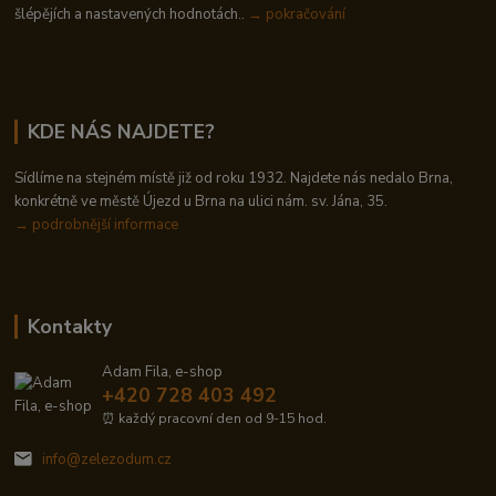
šlépějích a nastavených hodnotách..
→ pokračování
KDE NÁS NAJDETE?
Sídlíme na stejném místě již od roku 1932. Najdete nás nedalo Brna,
konkrétně ve městě Újezd u Brna na ulici nám. sv. Jána, 35.
→
podrobnější informace
Kontakty
Adam Fila, e-shop
+420 728 403 492
⏰ každý pracovní den od 9-15 hod.
info@zelezodum.cz