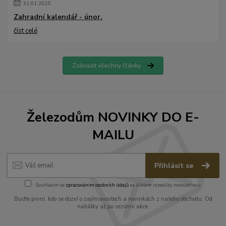
31
.
01
.
2025
Zahradní kalendář - únor.
číst celé
Zobrazit všechny články
Železodům NOVINKY DO E-
MAILU
Přihlásit se
Souhlasím se
zpracováním osobních údajů
za účelem rozesílky newsletteru.
Buďte první, kdo se dozví o zajímavostech a novinkách z našeho obchodu. Od
nabídky až po sezónní akce.