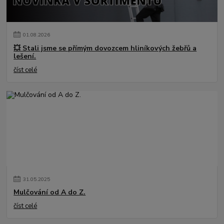
01
.
08
.
2026
💥 Stali jsme se přímým dovozcem hliníkových žebřů a
lešení.
číst celé
31
.
05
.
2025
Mulčování od A do Z.
číst celé