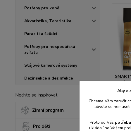
Potřeby pro koně
Akvaristika, Teraristika
Paraziti a škůdci
Potřeby pro hospodářská
zvířata
Stájové kamerové systémy
SMARTY
Dezinsekce a dezinfekce
silikáto
Aby e-
Nechte se inspirovat
Chceme Vám zaručit c
abyste se nemuseli 
Zimní program
239 K
198 Kč
b
Proto od Vás
potřebu
Pro děti
ukládají na Vašem pro