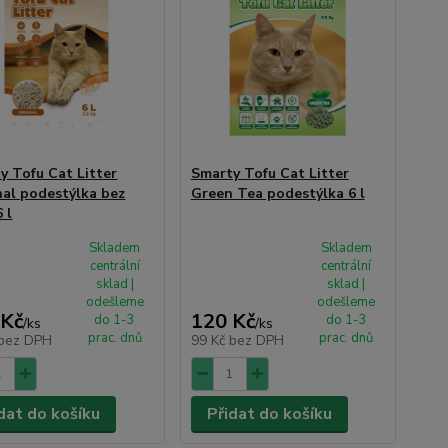
y Tofu Cat Litter
Smarty Tofu Cat Litter
nal podestýlka bez
Green Tea podestýlka 6 l
 l
Skladem
Skladem
centrální
centrální
sklad |
sklad |
odešleme
odešleme
 Kč
120 Kč
do 1-3
do 1-3
/
ks
/
ks
prac. dnů
prac. dnů
bez DPH
99 Kč
bez DPH
dat do košíku
Přidat do košíku