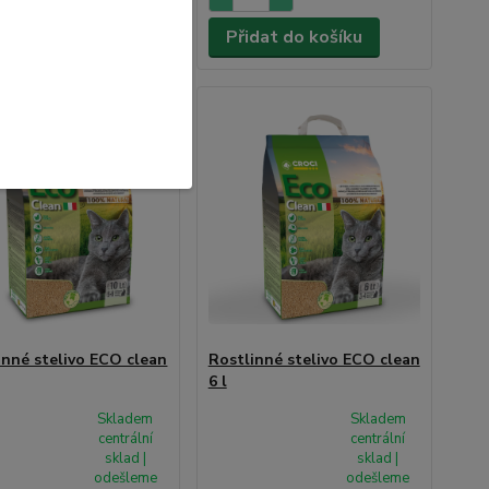
dat do košíku
Přidat do košíku
inné stelivo ECO clean
Rostlinné stelivo ECO clean
6 l
Skladem
Skladem
centrální
centrální
sklad |
sklad |
odešleme
odešleme