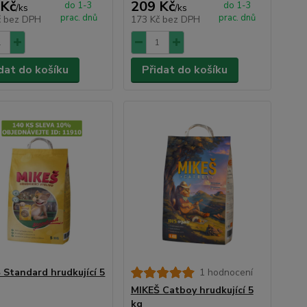
 Kč
209 Kč
do 1-3
do 1-3
/
ks
/
ks
prac. dnů
prac. dnů
č
bez DPH
173 Kč
bez DPH
dat do košíku
Přidat do košíku
 Standard hrudkující 5
1 hodnocení
MIKEŠ Catboy hrudkující 5
kg