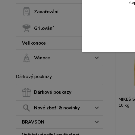
zle
Přid
Zavařování
Grilování
Velikonoce
Vánoce
Dárkový poukazy
Dárkové poukazy
MIKEŠ S
10 kg
Nové zboží & novinky
BRAVSON
Vnitřní vánoční osvětelení