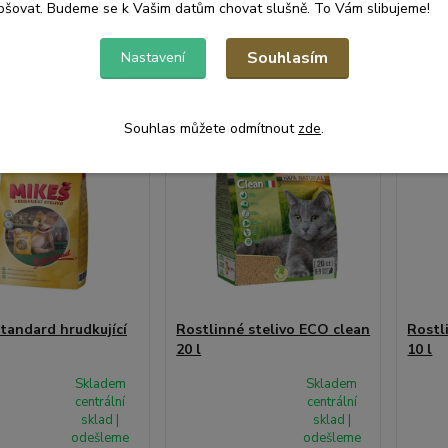
pšovat. Budeme se k Vašim datům chovat slušně. To Vám slibujeme!
at do košíku
Přidat do košíku
Při
Souhlasím
Nastavení
Souhlas můžete odmítnout
zde
.
tandard hrudkující
Rostlinné stelivo ECO clean
Rostl
20 l
10 l
Skladem
Skladem
centrální
centrální
sklad |
sklad |
odešleme
odešleme