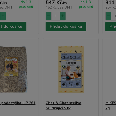
č
547 Kč
311
do 1-3
do 1-3
/
ks
/
ks
prac. dnů
prac. dnů
ez DPH
452 Kč
bez DPH
257 K
at do košíku
Přidat do košíku
Při
 podestýlka JLP 26 l
Chat & Chat stelivo
MIKEŠ
hrudkující 5 kg
kg