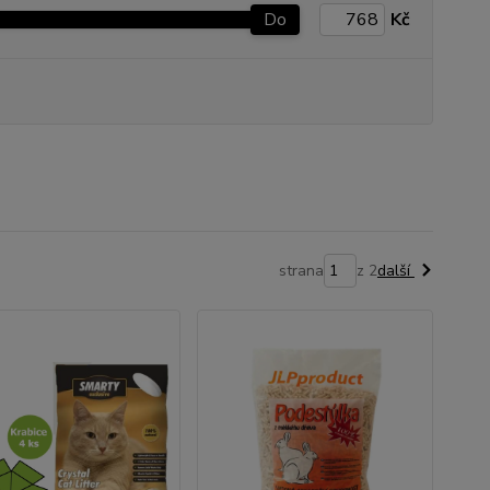
Do
Kč
strana
z 2
další