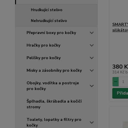
Hrudkující stelivo
Nehrudkující stelivo
SMARTY
silikáto
Přepravní boxy pro kočky
Hračky pro kočky
Pelíšky pro kočky
380 K
Misky a zásobníky pro kočky
314 Kč
b
Obojky, vodítka a postroje
pro kočky
Přid
Šplhadla, škrábadla a kočičí
stromy
Toalety, lopatky a filtry pro
kočky