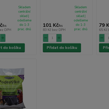
Skladem
Skladem
centrální
centrální
sklad |
sklad |
odešleme
odešleme
č
101 Kč
79 
do 1-3
do 1-3
/
ks
/
ks
prac. dnů
prac. dnů
ez DPH
83 Kč
bez DPH
65 Kč
at do košíku
Přidat do košíku
Při