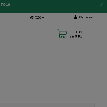
LETO10
Přihlášení
CZK
0
ks
za
0 Kč