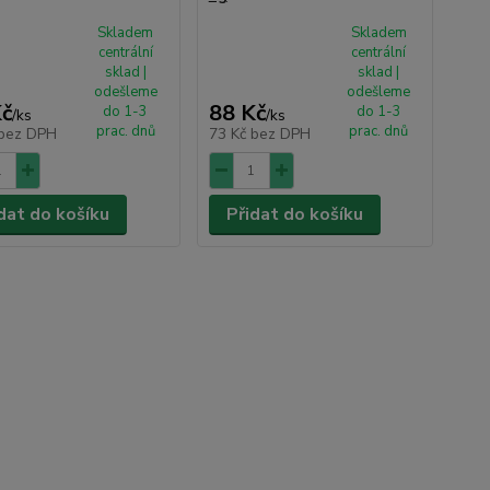
Skladem
Skladem
centrální
centrální
sklad |
sklad |
odešleme
odešleme
Kč
88 Kč
do 1-3
do 1-3
/
ks
/
ks
prac. dnů
prac. dnů
bez DPH
73 Kč
bez DPH
dat do košíku
Přidat do košíku