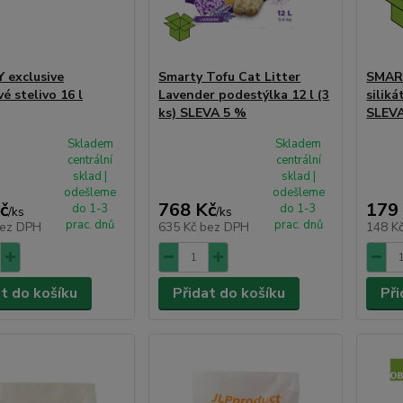
 exclusive
Smarty Tofu Cat Litter
SMART
vé stelivo 16 l
Lavender podestýlka 12 l (3
siliká
ks) SLEVA 5 %
SLEV
Skladem
Skladem
centrální
centrální
sklad |
sklad |
odešleme
odešleme
č
768 Kč
179
do 1-3
do 1-3
/
ks
/
ks
prac. dnů
prac. dnů
ez DPH
635 Kč
bez DPH
148 K
at do košíku
Přidat do košíku
Při