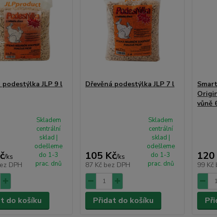
 podestýlka JLP 9 l
Dřevěná podestýlka JLP 7 l
Smart
Origi
vůně 6
Skladem
Skladem
centrální
centrální
sklad |
sklad |
odešleme
odešleme
č
105 Kč
120
do 1-3
do 1-3
/
ks
/
ks
prac. dnů
prac. dnů
ez DPH
87 Kč
bez DPH
99 Kč
at do košíku
Přidat do košíku
Při