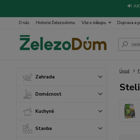
🔊
AK
O nás
Historie Železodomu
Vše o nákupu
Doprava a p
Úvod
Zahrada
Stel
Domácnost
Kuchyně
Stavba