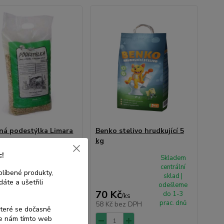
ná podestýlka Limara
Benko stelivo hrudkující 5
kg
c!
Skladem
Skladem
centrální
centrální
blíbené produkty,
sklad |
sklad |
áte a ušetřili
odešleme
odešleme
 Kč
70 Kč
do 1-3
do 1-3
/
ks
/
ks
prac. dnů
prac. dnů
č
bez DPH
58 Kč
bez DPH
které se dočasně
te nám tímto web