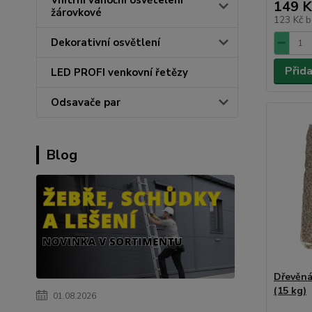
149 K
žárovkové
123 Kč
b
Dekorativní osvětlení
Přid
LED PROFI venkovní řetězy
Odsavače par
Blog
Dřevěná
(15 kg)
01.08.2026