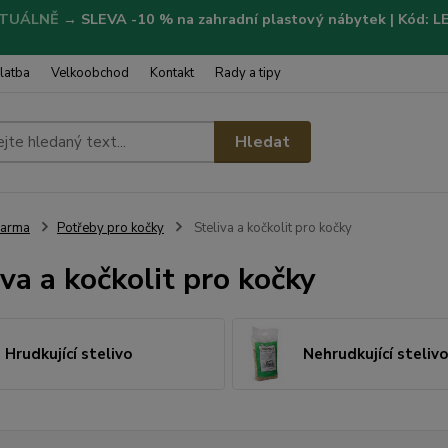
TUÁLNĚ
→
SLEVA -10 % na zahradní plastový nábytek | Kód: 
latba
Velkoobchod
Kontakt
Rady a tipy
Hledat
Farma
Potřeby pro kočky
Steliva a kočkolit pro kočky
iva a kočkolit pro kočky
Hrudkující stelivo
Nehrudkující stelivo