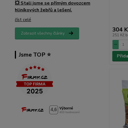
💥 Stali jsme se přímým dovozcem
hliníkových žebřů a lešení.
číst celé
304 K
Zobrazit všechny články
251 Kč
b
Jsme TOP ⭐️
Přid