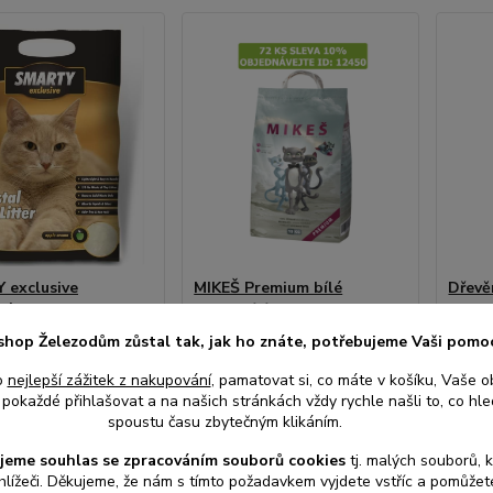
 exclusive
MIKEŠ Premium bílé
Dřevě
vé stelivo 10 l
hrudkující 10 kg
40 l
shop Železodům zůstal tak, jak ho znáte, potřebujeme Vaši pomo
Skladem
Skladem
centrální
centrální
o
nejlepší zážitek z nakupování
, pamatovat si, co máte v košíku, Vaše o
sklad |
sklad |
pokaždé přihlašovat a na našich stránkách vždy rychle našli to, co hled
odešleme
odešleme
spoustu času zbytečným klikáním.
č
181 Kč
404
do 1-3
do 1-3
/
ks
/
ks
prac. dnů
prac. dnů
ez DPH
150 Kč
bez DPH
334 K
jeme souhlas s
e
zpracováním souborů cookies
t
j. malých souborů, 
hlížeči. Děkujeme, že nám s tímto požadavkem vyjdete vstříc a pomůže