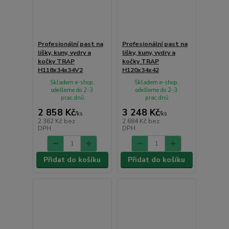
Profesionální past na
Profesionální past na
lišky, kuny, vydry a
lišky, kuny, vydry a
kočky TRAP
kočky TRAP
H118x34x34V2
H120x34x42
Skladem e-shop,
Skladem e-shop,
odešleme do 2-3
odešleme do 2-3
prac.dnů
prac.dnů
2 858 Kč
3 248 Kč
/
ks
/
ks
2 362 Kč
bez
2 684 Kč
bez
DPH
DPH
Přidat do košíku
Přidat do košíku