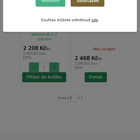
Souhlasím
Nastavení
Profesionální past na
Profesionální past na
lišky, kuny a kočky
lišky, kuny a kočky
Souhlas můžete odmítnout
zde
.
TRAP ST102x34x34
TRAP ST105x34x42
Skladem e-shop,
odešleme do 2-3
prac.dnů
2 208 Kč
/
ks
Není skladem
1 825 Kč
bez
2 468 Kč
DPH
/
ks
2 040 Kč
bez
DPH
Přidat do košíku
Detail
strana
z 1