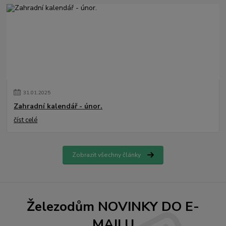
31
.
01
.
2025
Zahradní kalendář - únor.
číst celé
Zobrazit všechny články
Železodům NOVINKY DO E-
MAILU