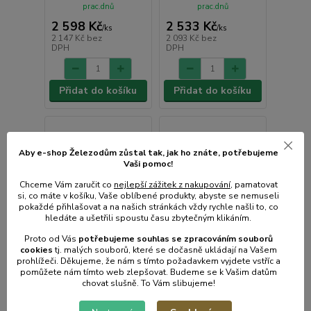
prac.dnů
prac.dnů
2 598 Kč
2 533 Kč
/
ks
/
ks
2 147 Kč
bez
2 093 Kč
bez
DPH
DPH
Přidat do košíku
Přidat do košíku
Aby e-shop Železodům zůstal tak, jak ho znáte, potřebujeme
Vaši pomoc!
Chceme Vám zaručit co
nejlepší zážitek z nakupování
, pamatovat
si, co máte v košíku, Vaše oblíbené produkty, abyste se nemuseli
pokaždé přihlašovat a na našich stránkách vždy rychle našli to, co
hledáte a ušetřili spoustu času zbytečným klikáním.
Proto od Vás
potřebujeme souhlas s
e
zpracováním souborů
cookies
t
j. malých souborů, které se dočasně ukládají na Vašem
prohlížeči. Děkujeme, že nám s tímto požadavkem vyjdete vstříc a
pomůžete nám tímto web zlepšovat. Budeme se k Vašim datům
chovat slušně. To Vám slibujeme!