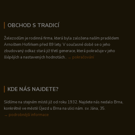
OBCHOD S TRADICÍ
Železodům je rodinná firma, která byla založena naším pradědem
Arnoštem Hofírkem před 89 lety. V současné době se o jeho
zbudovaný odkaz stará již třetí generace, která pokračuje v jeho
šlépějích a nastavených hodnotách..
→ pokračování
KDE NÁS NAJDETE?
Sídlíme na stejném místě již od roku 1932. Najdete nás nedalo Brna,
konkrétně ve městě Újezd u Brna na ulici nám. sv. Jána, 35.
→
podrobnější informace