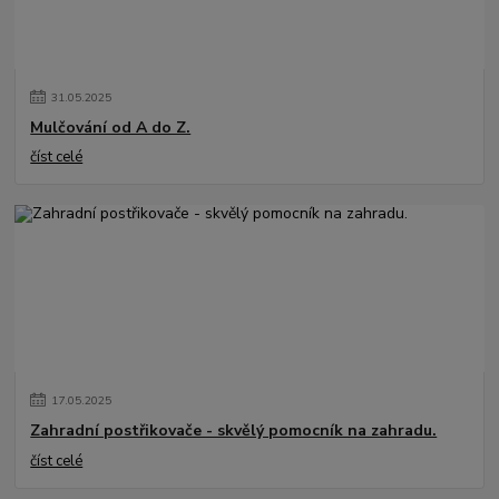
31
.
05
.
2025
Mulčování od A do Z.
číst celé
17
.
05
.
2025
Zahradní postřikovače - skvělý pomocník na zahradu.
číst celé