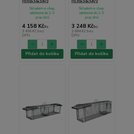
H150x34x34V2
H130x34x34V2
Skladem e-shop,
Skladem e-shop,
odešleme do 2-3
odešleme do 2-3
prac.dnů
prac.dnů
4 158 Kč
3 248 Kč
/
ks
/
ks
3 436 Kč
bez
2 684 Kč
bez
DPH
DPH
Přidat do košíku
Přidat do košíku