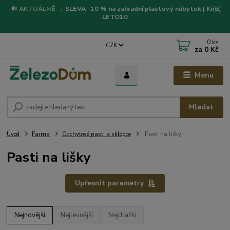
🔊
AKTUÁLNĚ
→
SLEVA -10 % na zahradní plastový nábytek | Kód:
LETO10
0
ks
CZK
za
0 Kč
Menu
Hledat
Úvod
Farma
Odchytové pasti a sklopce
Pasti na lišky
Pasti na lišky
Upřesnit parametry
Nejnovější
Nejlevnější
Nejdražší