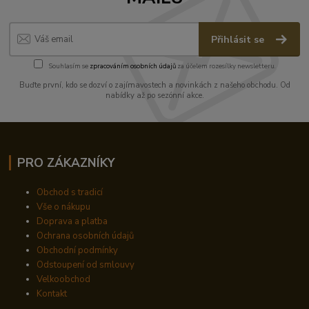
Přihlásit se
Souhlasím se
zpracováním osobních údajů
za účelem rozesílky newsletteru.
Buďte první, kdo se dozví o zajímavostech a novinkách z našeho obchodu. Od
nabídky až po sezónní akce.
PRO ZÁKAZNÍKY
Obchod s tradicí
Vše o nákupu
Doprava a platba
Ochrana osobních údajů
Obchodní podmínky
Odstoupení od smlouvy
Velkoobchod
Kontakt