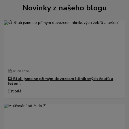
Novinky z našeho blogu
01
.
08
.
2026
💥 Stali jsme se přímým dovozcem hliníkových žebřů a
lešení.
číst celé