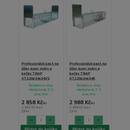
Profesionální past na
Profesionální past na
lišky, kuny, vydry a
lišky, kuny, vydry a
kočky TRAP
kočky TRAP
ST130x34x34V2
ST130x34x34K
Skladem e-shop,
Skladem e-shop,
odešleme do 2-3
odešleme do 2-3
prac.dnů
prac.dnů
2 858 Kč
2 988 Kč
/
ks
/
ks
2 362 Kč
bez
2 469 Kč
bez
DPH
DPH
Přidat do košíku
Přidat do košíku