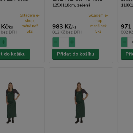
125X118cm, zelená
110X1
Skladem e-
Skladem e-
shop,
shop,
 Kč
983 Kč
971
méně než
méně než
/
ks
/
ks
5ks
5ks
č
bez DPH
812 Kč
bez DPH
802 K
at do košíku
Přidat do košíku
Při