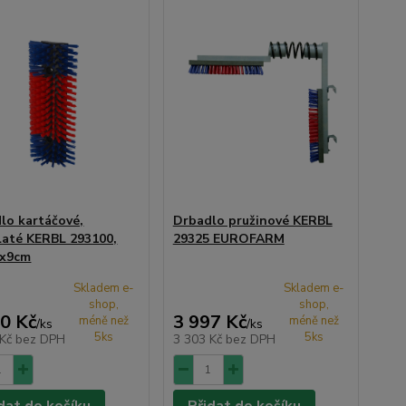
lo kartáčové,
Drbadlo pružinové KERBL
laté KERBL 293100,
29325 EUROFARM
0x9cm
Skladem e-
Skladem e-
shop,
shop,
0 Kč
3 997 Kč
méně než
méně než
/
ks
/
ks
5ks
5ks
 Kč
bez DPH
3 303 Kč
bez DPH
dat do košíku
Přidat do košíku