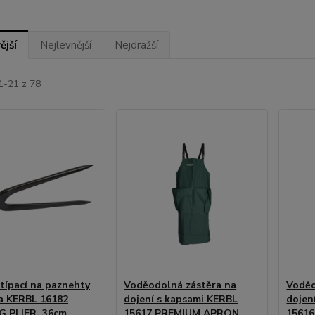
ější
Nejlevnější
Nejdražší
1-21 z 78
štípací na paznehty
Voděodolná zástěra na
Voděo
a KERBL 16182
dojení s kapsami KERBL
dojen
G PLIER, 36cm
15617 PREMIUM APRON,
1561