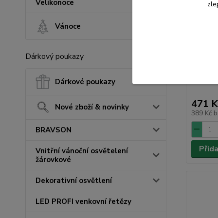
Velikonoce
zle
Vánoce
Zástěra
Dárkový poukazy
KERBL 
125x100
Dárkové poukazy
471 K
Nové zboží & novinky
389 Kč
b
BRAVSON
Přid
Vnitřní vánoční osvětelení
žárovkové
Dekorativní osvětlení
LED PROFI venkovní řetězy