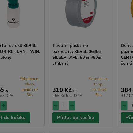
ktor struků KERBL
Textilní páska na
Dehto
NON-RETURN TWIN,
paznechty KERBL 16385
pazne
zelený
SILBERTAPE, 50mm/50m,
CERT
stříbrná
černá
Skladem e-
Skladem e-
shop,
shop,
č
310 Kč
384
méně než
méně než
/
ks
/
ks
5ks
5ks
ez DPH
256 Kč
bez DPH
317 K
at do košíku
Přidat do košíku
Při