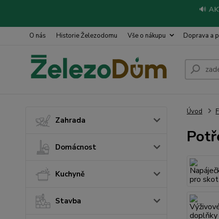
🔊
AK
O nás
Historie Železodomu
Vše o nákupu
Doprava a p
Úvod
Zahrada
Potř
Domácnost
Kuchyně
Stavba