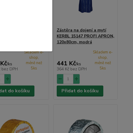
ra na dojení a mytí
Zástěra na dojení a mytí
 15148 PROFI APRON,
KERBL 15147 PROFI APRON,
0cm, bílá
120x80cm, modrá
Skladem e-
Skladem e-
shop,
shop,
 Kč
441 Kč
méně než
méně než
/
ks
/
ks
5ks
5ks
č
bez DPH
364 Kč
bez DPH
dat do košíku
Přidat do košíku