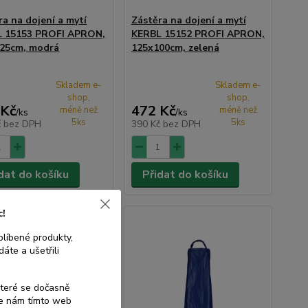
ra na dojení a mytí
Zástěra na dojení a mytí
 15153 PROFI APRON,
KERBL 15152 PROFI APRON,
25cm, modrá
125x100cm, zelená
Skladem e-
Skladem e-
shop,
shop,
 Kč
472 Kč
méně než
méně než
/
ks
/
ks
5ks
5ks
č
bez DPH
390 Kč
bez DPH
dat do košíku
Přidat do košíku
c!
blíbené produkty,
áte a ušetřili
které se dočasně
te nám tímto web