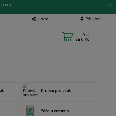
LETO10
Přihlášení
CZK
0
ks
za
0 Kč
ot
Krmivo pro skot
Péče o vemena