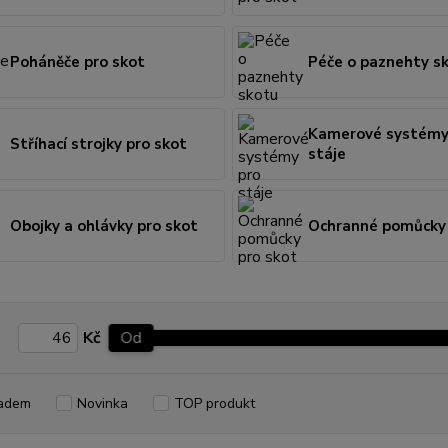
Poháněče pro skot
Péče o paznehty s
Kamerové systémy
Stříhací strojky pro skot
stáje
Obojky a ohlávky pro skot
Ochranné pomůcky 
Kč
Od
adem
Novinka
TOP produkt