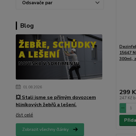
Odsavače par
Blog
Dezinfe
15647 
300ml, 
01.08.2026
299 K
💥 Stali jsme se přímým dovozcem
247 Kč
b
hliníkových žebřů a lešení.
číst celé
Přid
Zobrazit všechny články