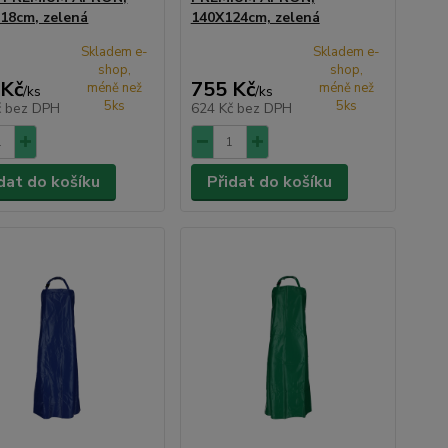
18cm, zelená
140X124cm, zelená
Skladem e-
Skladem e-
shop,
shop,
 Kč
755 Kč
méně než
méně než
/
ks
/
ks
5ks
5ks
č
bez DPH
624 Kč
bez DPH
dat do košíku
Přidat do košíku