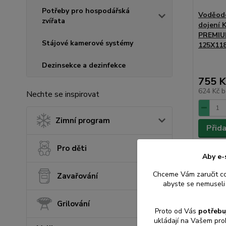
Potřeby pro hospodářská
Voděodo
zvířata
dojení 
PREMIU
Stájové kamerové systémy
125X118
Dezinsekce a dezinfekce
755 K
624 Kč
b
Nechte se inspirovat
Zimní program
Přid
Pro děti
Aby e-
Chceme Vám zaručit c
Zavařování
abyste se nemuseli 
Grilování
Proto od Vás
potřebu
ukládají na Vašem pro