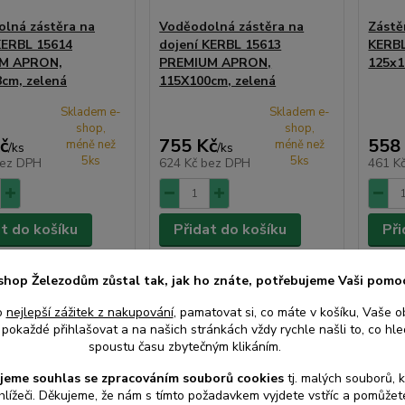
lná zástěra na
Voděodolná zástěra na
Zástě
KERBL 15614
dojení KERBL 15613
KERBL
M APRON,
PREMIUM APRON,
125x1
cm, zelená
115X100cm, zelená
Skladem e-
Skladem e-
shop,
shop,
č
755 Kč
558
méně než
méně než
/
ks
/
ks
5ks
5ks
ez DPH
624 Kč
bez DPH
461 K
at do košíku
Přidat do košíku
Při
shop Železodům zůstal tak, jak ho znáte, potřebujeme Vaši pomo
o
nejlepší zážitek z nakupování
, pamatovat si, co máte v košíku, Vaše o
pokaždé přihlašovat a na našich stránkách vždy rychle našli to, co hled
spoustu času zbytečným klikáním.
jeme souhlas s
e
zpracováním souborů cookies
t
j. malých souborů, 
hlížeči. Děkujeme, že nám s tímto požadavkem vyjdete vstříc a pomůže