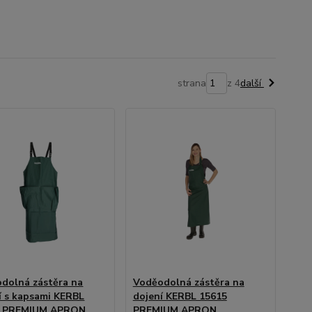
strana
z 4
další
dolná zástěra na
Voděodolná zástěra na
í s kapsami KERBL
dojení KERBL 15615
6 PREMIUM APRON,
PREMIUM APRON,