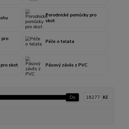
Porodnické pomůcky pro
kotu
skot
 pro
Péče o telata
pro skot
Pásový závěs z PVC
Do
Kč