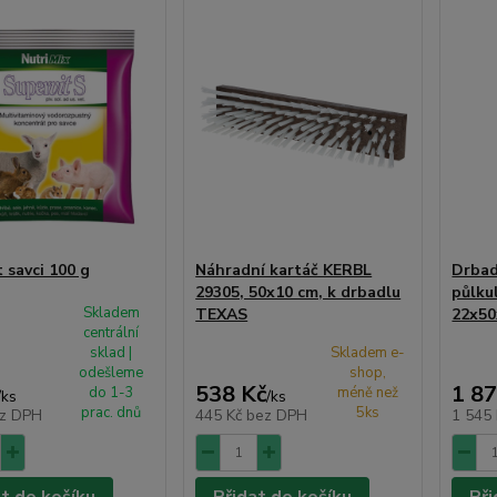
 savci 100 g
Náhradní kartáč KERBL
Drbad
29305, 50x10 cm, k drbadlu
půlku
Skladem
TEXAS
22x5
centrální
sklad |
Skladem e-
odešleme
shop,
538 Kč
1 87
do 1-3
méně než
/
ks
/
ks
prac. dnů
5ks
z DPH
445 Kč
bez DPH
1 545
at do košíku
Přidat do košíku
Při