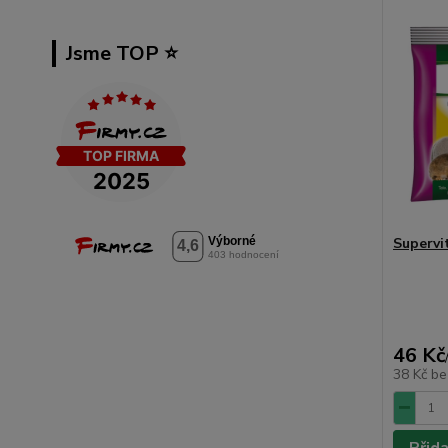
Jsme TOP ⭐️
Supervit
46 Kč
38 Kč
be
Přid