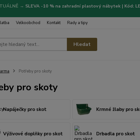
TUÁLNĚ
→
SLEVA -10 % na zahradní plastový nábytek | Kód: 
latba
Velkoobchod
Kontakt
Rady a tipy
Hledat
Farma
Potřeby pro skoty
eby pro skoty
Napáječky pro skot
Krmné žlaby pro sk
Výživové doplňky pro skot
Drbadla pro skot