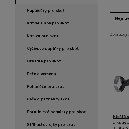
Napáječky pro skot
Nejnov
Krmné žlaby pro skot
Zobrazuji 
Krmivo pro skot
Výživové doplňky pro skot
Drbadla pro skot
Péče o vemena
Poháněče pro skot
Péče o paznehty skotu
Porodnické pomůcky pro skot
Kleště 
a kopyt
Stříhací strojky pro skot
TEARIN