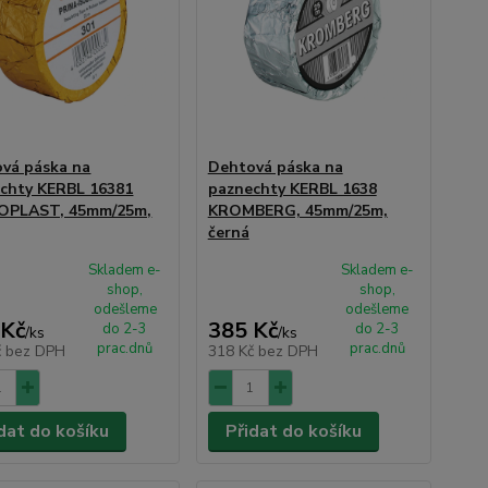
vá páska na
Dehtová páska na
chty KERBL 16381
paznechty KERBL 1638
OPLAST, 45mm/25m,
KROMBERG, 45mm/25m,
černá
Skladem e-
Skladem e-
shop,
shop,
odešleme
odešleme
 Kč
385 Kč
do 2-3
do 2-3
/
ks
/
ks
prac.dnů
prac.dnů
č
bez DPH
318 Kč
bez DPH
dat do košíku
Přidat do košíku