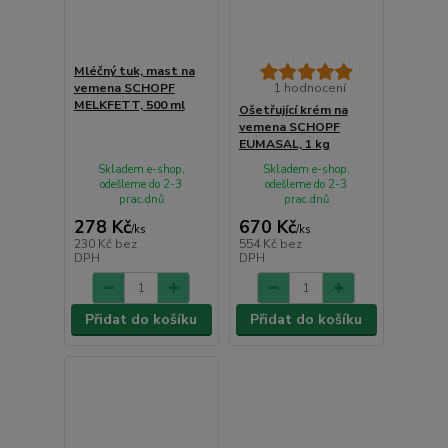
Mléčný tuk, mast na
vemena SCHOPF
1 hodnocení
MELKFETT, 500 ml
Ošetřující krém na
vemena SCHOPF
EUMASAL, 1 kg
Skladem e-shop,
Skladem e-shop,
odešleme do 2-3
odešleme do 2-3
prac.dnů
prac.dnů
278 Kč
670 Kč
/
ks
/
ks
230 Kč
bez
554 Kč
bez
DPH
DPH
Přidat do košíku
Přidat do košíku