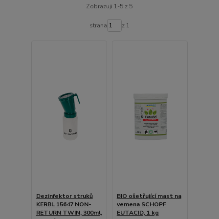
Zobrazuji 1-5 z 5
strana
z 1
Dezinfektor struků
BIO ošetřující mast na
KERBL 15647 NON-
vemena SCHOPF
RETURN TWIN, 300ml,
EUTACID, 1 kg