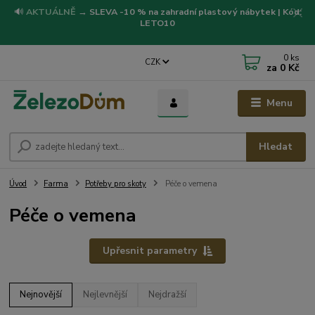
🔊
AKTUÁLNĚ
→
SLEVA -10 % na zahradní plastový nábytek | Kód:
LETO10
0
ks
CZK
za
0 Kč
Menu
Hledat
Úvod
Farma
Potřeby pro skoty
Péče o vemena
Péče o vemena
Upřesnit parametry
Nejnovější
Nejlevnější
Nejdražší