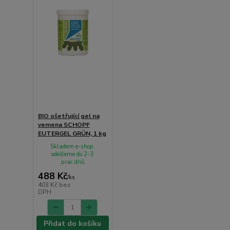
BIO ošetřující gel na
vemena SCHOPF
EUTERGEL GRÜN, 1 kg
Skladem e-shop,
odešleme do 2-3
prac.dnů
488 Kč
/
ks
403 Kč
bez
DPH
Přidat do košíku