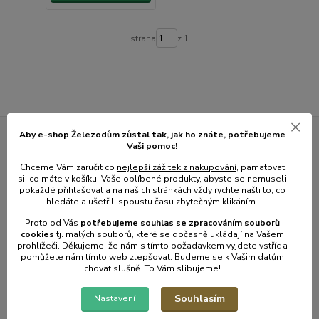
strana
z 1
Aby e-shop Železodům zůstal tak, jak ho znáte, potřebujeme
Vaši pomoc!
Novinky z našeho blogu
Chceme Vám zaručit co
nejlepší zážitek z nakupování
, pamatovat
si, co máte v košíku, Vaše oblíbené produkty, abyste se nemuseli
pokaždé přihlašovat a na našich stránkách vždy rychle našli to, co
hledáte a ušetřili spoustu času zbytečným klikáním.
Proto od Vás
potřebujeme souhlas s
e
zpracováním souborů
cookies
t
j. malých souborů, které se dočasně ukládají na Vašem
prohlížeči. Děkujeme, že nám s tímto požadavkem vyjdete vstříc a
pomůžete nám tímto web zlepšovat. Budeme se k Vašim datům
chovat slušně. To Vám slibujeme!
Souhlasím
Nastavení
01
.
08
.
2026