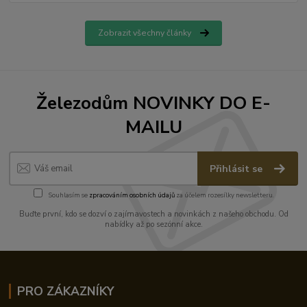
Zobrazit všechny články
Železodům NOVINKY DO E-
MAILU
Přihlásit se
Souhlasím se
zpracováním osobních údajů
za účelem rozesílky newsletteru.
Buďte první, kdo se dozví o zajímavostech a novinkách z našeho obchodu. Od
nabídky až po sezónní akce.
PRO ZÁKAZNÍKY