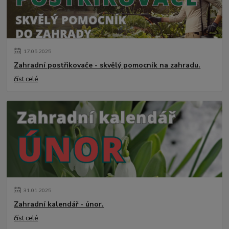
17
.
05
.
2025
Zahradní postřikovače - skvělý pomocník na zahradu.
číst celé
31
.
01
.
2025
Zahradní kalendář - únor.
číst celé