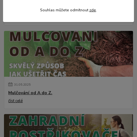
💥 Stali jsme se přímým dovozcem hliníkových žebřů a
lešení.
Souhlas můžete odmítnout
zde
.
číst celé
31
.
05
.
2025
Mulčování od A do Z.
číst celé