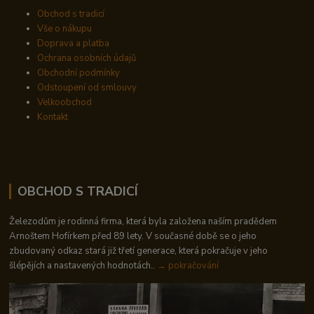
Obchod s tradicí
Vše o nákupu
Doprava a platba
Ochrana osobních údajů
Obchodní podmínky
Odstoupení od smlouvy
Velkoobchod
Kontakt
OBCHOD S TRADICÍ
Železodům je rodinná firma, která byla založena naším pradědem
Arnoštem Hofírkem před 89 lety. V současné době se o jeho
zbudovaný odkaz stará již třetí generace, která pokračuje v jeho
šlépějích a nastavených hodnotách..
→ pokračování