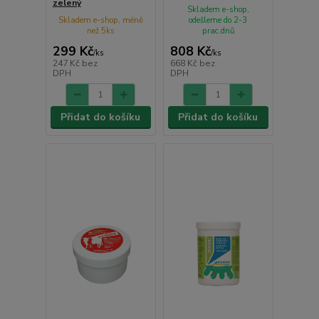
zelený
Skladem e-shop,
Skladem e-shop, méně
odešleme do 2-3
než 5ks
prac.dnů
299 Kč
808 Kč
/
ks
/
ks
247 Kč
bez
668 Kč
bez
DPH
DPH
Přidat do košíku
Přidat do košíku