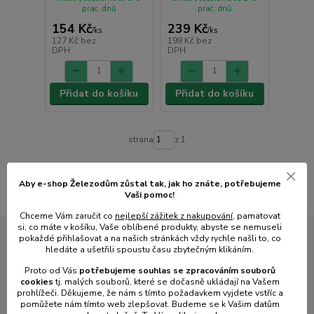
prac. dnů
prac. dnů
154 Kč
239 Kč
/
ks
/
ks
127 Kč
bez
198 Kč
bez
DPH
DPH
Přidat do košíku
Přidat do košíku
strana
z 1
Aby e-shop Železodům zůstal tak, jak ho znáte, potřebujeme
Vaši pomoc!
Chceme Vám zaručit co
nejlepší zážitek z nakupování
, pamatovat
si, co máte v košíku, Vaše oblíbené produkty, abyste se nemuseli
pokaždé přihlašovat a na našich stránkách vždy rychle našli to, co
Novinky z našeho blogu
hledáte a ušetřili spoustu času zbytečným klikáním.
Proto od Vás
potřebujeme souhlas s
e
zpracováním souborů
cookies
t
j. malých souborů, které se dočasně ukládají na Vašem
prohlížeči. Děkujeme, že nám s tímto požadavkem vyjdete vstříc a
pomůžete nám tímto web zlepšovat. Budeme se k Vašim datům