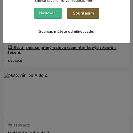
chovat slušně. To Vám slibujeme!
Souhlasím
Nastavení
Souhlas můžete odmítnout
zde
.
01
.
08
.
2026
💥 Stali jsme se přímým dovozcem hliníkových žebřů a
lešení.
číst celé
31
.
05
.
2025