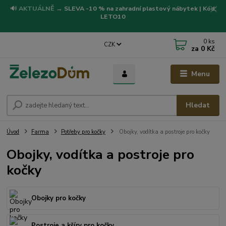
🔊
AKTUÁLNĚ
→
SLEVA -10 % na zahradní plastový nábytek | Kód:
LETO10
0
ks
CZK
za
0 Kč
Menu
Hledat
Úvod
Farma
Potřeby pro kočky
Obojky, vodítka a postroje pro kočky
Obojky, vodítka a postroje pro
kočky
Obojky pro kočky
Postroje a kšíry pro kočky