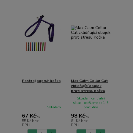
Postroj popruh kočka
Max Calm Collar Cat
zklidňující obojek
proti stresu Kočka
Skladem centrální
sklad | odešleme do 1-3
Skladem
prac. dnů
67 Kč
98 Kč
/
ks
/
ks
55 Kč
bez
81 Kč
bez
DPH
DPH