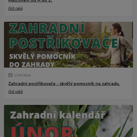
Mulčování od A do Z.
číst celé
17
.
05
.
2025
Zahradní postřikovače - skvělý pomocník na zahradu.
číst celé