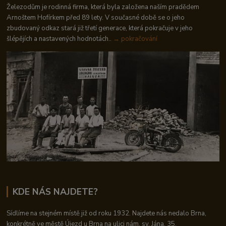
Železodům je rodinná firma, která byla založena naším pradědem
Arnoštem Hofírkem před 89 lety. V současné době se o jeho
zbudovaný odkaz stará již třetí generace, která pokračuje v jeho
šlépějích a nastavených hodnotách..
→ pokračování
KDE NÁS NAJDETE?
Sídlíme na stejném místě již od roku 1932. Najdete nás nedalo Brna,
konkrétně ve městě Újezd u Brna na ulici nám. sv. Jána, 35.