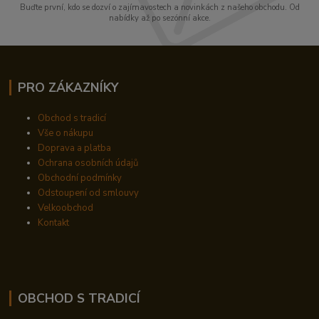
Buďte první, kdo se dozví o zajímavostech a novinkách z našeho obchodu. Od
nabídky až po sezónní akce.
PRO ZÁKAZNÍKY
Obchod s tradicí
Vše o nákupu
Doprava a platba
Ochrana osobních údajů
Obchodní podmínky
Odstoupení od smlouvy
Velkoobchod
Kontakt
OBCHOD S TRADICÍ