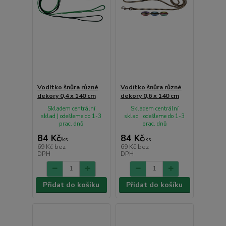
Vodítko šnůra různé
Vodítko šnůra různé
dekory 0,4 x 140 cm
dekory 0,6 x 140 cm
Skladem centrální
Skladem centrální
sklad | odešleme do 1-3
sklad | odešleme do 1-3
prac. dnů
prac. dnů
84 Kč
84 Kč
/
ks
/
ks
69 Kč
bez
69 Kč
bez
DPH
DPH
Přidat do košíku
Přidat do košíku