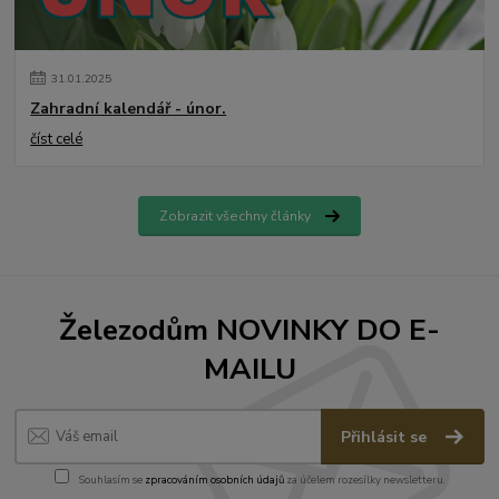
31
.
01
.
2025
Zahradní kalendář - únor.
číst celé
Zobrazit všechny články
Železodům NOVINKY DO E-
MAILU
Přihlásit se
Souhlasím se
zpracováním osobních údajů
za účelem rozesílky newsletteru.