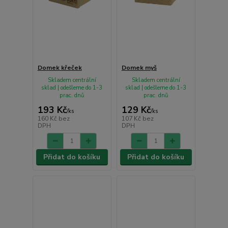
Domek křeček
Domek myš
Skladem centrální
Skladem centrální
sklad | odešleme do 1-3
sklad | odešleme do 1-3
prac. dnů
prac. dnů
193 Kč
129 Kč
/
ks
/
ks
160 Kč
bez
107 Kč
bez
DPH
DPH
Přidat do košíku
Přidat do košíku