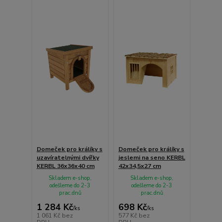
Domeček pro králíky s
Domeček pro králíky s
uzavíratelnými dvířky
jeslemi na seno KERBL
KERBL 36x36x40 cm
42x34,5x27 cm
Skladem e-shop,
Skladem e-shop,
odešleme do 2-3
odešleme do 2-3
prac.dnů
prac.dnů
1 284 Kč
698 Kč
/
ks
/
ks
1 061 Kč
bez
577 Kč
bez