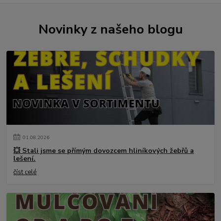
Novinky z našeho blogu
01
.
08
.
2026
💥 Stali jsme se přímým dovozcem hliníkových žebřů a
lešení.
číst celé