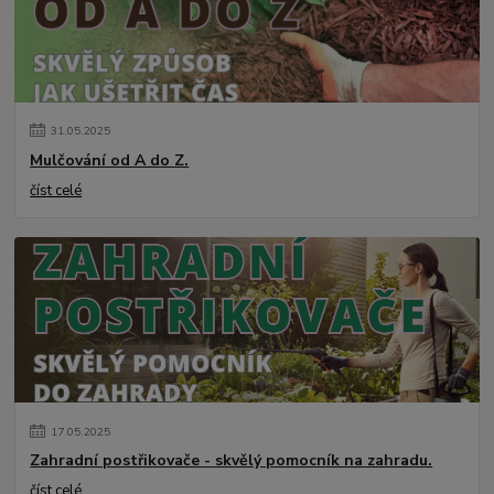
31
.
05
.
2025
Mulčování od A do Z.
číst celé
17
.
05
.
2025
Zahradní postřikovače - skvělý pomocník na zahradu.
číst celé