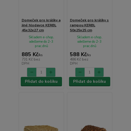
Domeček pro králíky a
Domeček pro králíky s
jiné hlodavce KERBL
rampou KERBL
45x32x27 cm
50x25x25 cm
Skladem e-shop,
Skladem e-shop,
odešleme do 2-3
odešleme do 2-3
prac.dnů
prac.dnů
885 Kč
588 Kč
/
ks
/
ks
731 Kč
bez
486 Kč
bez
DPH
DPH
Přidat do košíku
Přidat do košíku