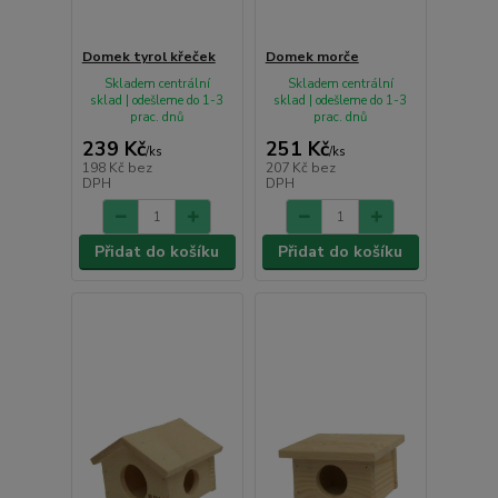
Domek tyrol křeček
Domek morče
Skladem centrální
Skladem centrální
sklad | odešleme do 1-3
sklad | odešleme do 1-3
prac. dnů
prac. dnů
239 Kč
251 Kč
/
ks
/
ks
198 Kč
bez
207 Kč
bez
DPH
DPH
Přidat do košíku
Přidat do košíku