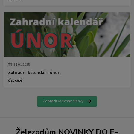
31
.
01
.
2025
Zahradní kalendář - únor.
číst celé
Zobrazit všechny články
Železodům NOVINKY DO E-