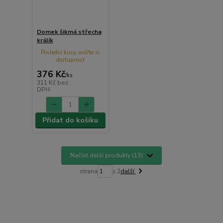
Domek šikmá střecha
králík
Poslední kusy, ověřte si
dostupnost
376 Kč
/
ks
311 Kč
bez
DPH
Přidat do košíku
Načíst další produkty (13)
strana
z 2
další