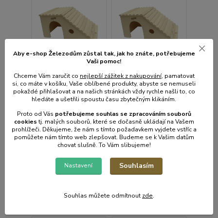
Aby e-shop Železodům zůstal tak, jak ho znáte, potřebujeme
Vaši pomoc!
Chceme Vám zaručit co
nejlepší zážitek z nakupování
, pamatovat
si, co máte v košíku, Vaše oblíbené produkty, abyste se nemuseli
pokaždé přihlašovat a na našich stránkách vždy rychle našli to, co
hledáte a ušetřili spoustu času zbytečným klikáním.
Domek šikmý bok
Domek šikmý bok
králík obr
králík
Proto od Vás
potřebujeme souhlas s
e
zpracováním souborů
cookies
t
j. malých souborů, které se dočasně ukládají na Vašem
Skladem centrální
Skladem centrální
prohlížeči. Děkujeme, že nám s tímto požadavkem vyjdete vstříc a
sklad | odešleme do 1-3
sklad | odešleme do 1-3
pomůžete nám tímto web zlepšovat. Budeme se k Vašim datům
prac. dnů
prac. dnů
chovat slušně. To Vám slibujeme!
439 Kč
395 Kč
/
ks
/
ks
363 Kč
bez
326 Kč
bez
Souhlasím
Nastavení
DPH
DPH
Souhlas můžete odmítnout
zde
.
Přidat do košíku
Přidat do košíku