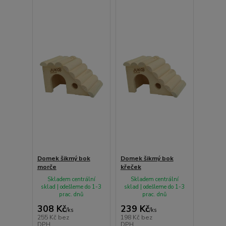
Domek šikmý bok
Domek šikmý bok
morče
křeček
Skladem centrální
Skladem centrální
sklad | odešleme do 1-3
sklad | odešleme do 1-3
prac. dnů
prac. dnů
308 Kč
239 Kč
/
ks
/
ks
255 Kč
bez
198 Kč
bez
DPH
DPH