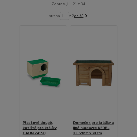
Zobrazuji 1-21 z 34
strana
z 2
další
Plastové doupě,
Domeček pro králíky a
kotiště pro králíky
jiné hlodavce KERBL
GAUN 24150
XL 59x39x30 cm