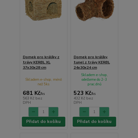
Domek pro králíky z
Domek pro králíky,
trávy KERBL XL
tunel z trávy KERBL
37x30x28 cm
24x30x24 cm
Skladem e-shop,
Skladem e-shop, méně
odešleme do 2-3
než 5ks
prac.dnů
681 Kč
523 Kč
/
ks
/
ks
563 Kč
bez
432 Kč
bez
DPH
DPH
Přidat do košíku
Přidat do košíku