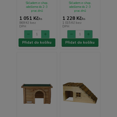
Skladem e-shop,
Skladem e-shop,
odešleme do 2-3
odešleme do 2-3
prac.dnů
prac.dnů
1 051 Kč
1 228 Kč
/
ks
/
ks
869 Kč
bez
1 015 Kč
bez
DPH
DPH
Přidat do košíku
Přidat do košíku