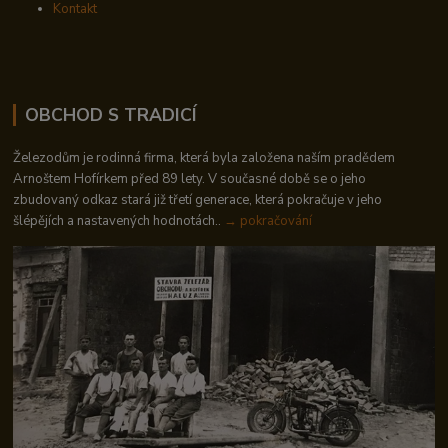
Kontakt
OBCHOD S TRADICÍ
Železodům je rodinná firma, která byla založena naším pradědem
Arnoštem Hofírkem před 89 lety. V současné době se o jeho
zbudovaný odkaz stará již třetí generace, která pokračuje v jeho
šlépějích a nastavených hodnotách..
→ pokračování