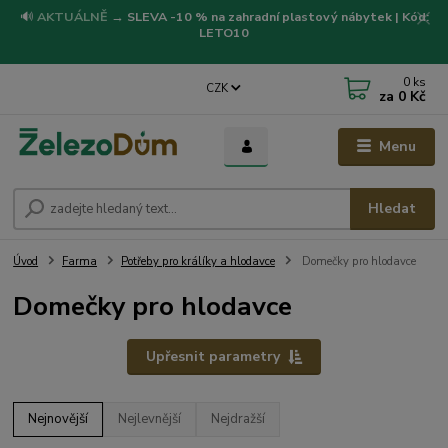
🔊
AKTUÁLNĚ
→
SLEVA -10 % na zahradní plastový nábytek | Kód:
LETO10
0
ks
CZK
za
0 Kč
Menu
Hledat
Úvod
Farma
Potřeby pro králíky a hlodavce
Domečky pro hlodavce
Domečky pro hlodavce
Upřesnit parametry
Nejnovější
Nejlevnější
Nejdražší