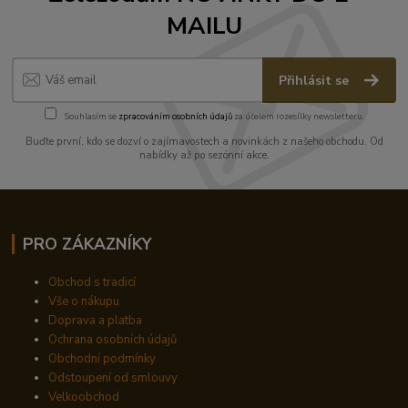
MAILU
Přihlásit se
Souhlasím se
zpracováním osobních údajů
za účelem rozesílky newsletteru.
Buďte první, kdo se dozví o zajímavostech a novinkách z našeho obchodu. Od
nabídky až po sezónní akce.
PRO ZÁKAZNÍKY
Obchod s tradicí
Vše o nákupu
Doprava a platba
Ochrana osobních údajů
Obchodní podmínky
Odstoupení od smlouvy
Velkoobchod