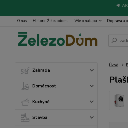
🔊
AK
O nás
Historie Železodomu
Vše o nákupu
Doprava a p
Úvod
Zahrada
Plaš
Domácnost
Kuchyně
Stavba