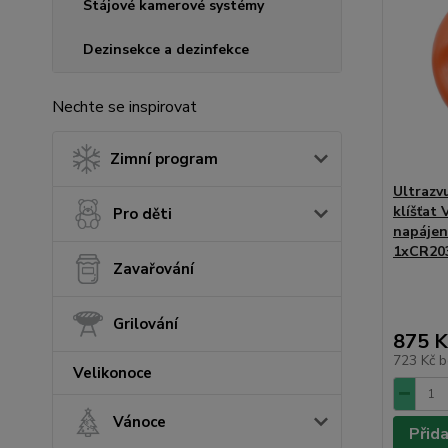
Stájové kamerové systémy
Dezinsekce a dezinfekce
Nechte se inspirovat
Zimní program
Ultrazv
klíšťat
Pro děti
napájen
1xCR203
Zavařování
Grilování
875 K
723 Kč
b
Velikonoce
Vánoce
Přid