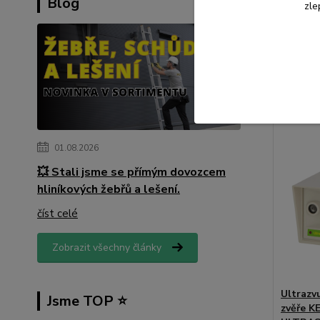
Blog
zle
943 K
779 Kč
b
Přid
01.08.2026
💥 Stali jsme se přímým dovozcem
hliníkových žebřů a lešení.
číst celé
Zobrazit všechny články
Ultrazv
Jsme TOP ⭐️
zvěře K