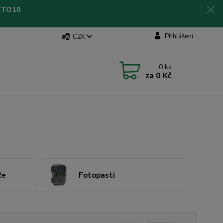
LETO10
Přihlášení
CZK
0
ks
za
0 Kč
če
Fotopasti