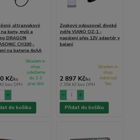
ěsný, ultrazvukový
Zvukový odpuzovač divoké
 na kuny, myši a
zvěře VIANO OZ-1 -
any DRAGON
napájení přes 12V adaptér v
ASONIC CH100 -
balení
ení na baterie 4xAA
Skladem e-
shop,
Skladem e-
odešleme
shop,
0 Kč
2 897 Kč
do 2-3
méně než
/
ks
/
ks
prac.dnů
5ks
 Kč
bez DPH
2 394 Kč
bez DPH
dat do košíku
Přidat do košíku