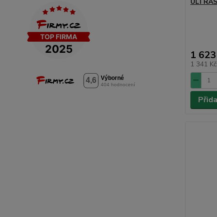
ULTRA
1 623
1 341 K
Přid