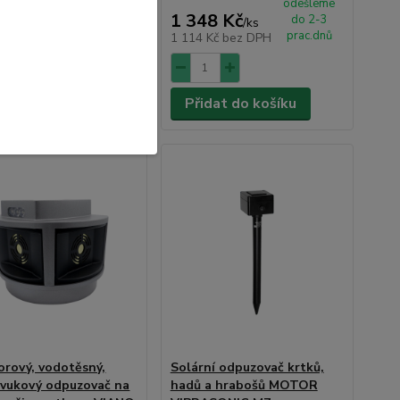
odešleme
odešleme
3 Kč
1 348 Kč
do 2-3
do 2-3
/
ks
/
ks
prac.dnů
prac.dnů
 Kč
bez DPH
1 114 Kč
bez DPH
dat do košíku
Přidat do košíku
orový, vodotěsný,
Solární odpuzovač krtků,
zvukový odpuzovač na
hadů a hrabošů MOTOR