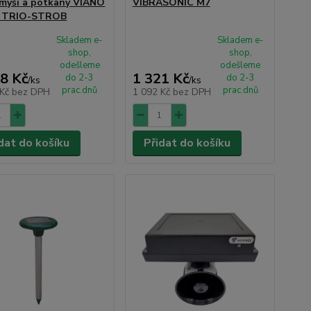
 myši a potkany VIANO
VIBRASONIC M7
 TRIO-STROB
Skladem e-
Skladem e-
shop,
shop,
odešleme
odešleme
8 Kč
1 321 Kč
do 2-3
do 2-3
/
ks
/
ks
prac.dnů
prac.dnů
 Kč
bez DPH
1 092 Kč
bez DPH
dat do košíku
Přidat do košíku