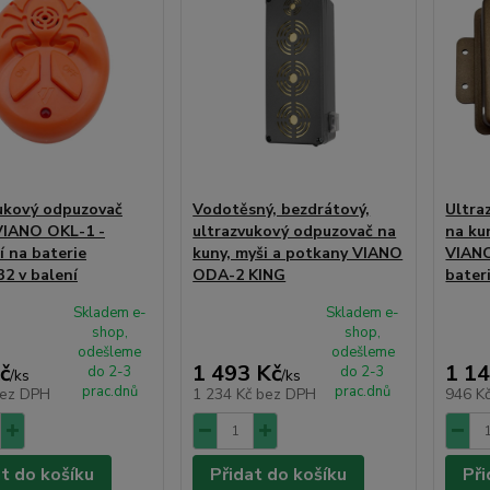
ukový odpuzovač
Vodotěsný, bezdrátový,
Ultra
 VIANO OKL-1 -
ultrazvukový odpuzovač na
na ku
í na baterie
kuny, myši a potkany VIANO
VIANO
2 v balení
ODA-2 KING
bater
Skladem e-
Skladem e-
shop,
shop,
odešleme
odešleme
č
1 493 Kč
1 14
do 2-3
do 2-3
/
ks
/
ks
prac.dnů
prac.dnů
ez DPH
1 234 Kč
bez DPH
946 K
at do košíku
Přidat do košíku
Při