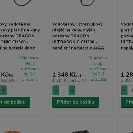
ový, vodotěsný,
Vodotěsný, ultrazvukový
Vodot
kový plašič na kuny,
plašič na kuny, myši a
plašič
 potkany DRAGON
potkany DRAGON
potk
ONIC CH360 -
ULTRASONIC CH200 -
ULTR
í na baterie 4xAA
napájení na baterie 4xAA
napáj
Skladem e-
Skladem e-
shop,
shop,
odešleme
odešleme
 Kč
1 348 Kč
1 28
do 2-3
do 2-3
/
ks
/
ks
prac.dnů
prac.dnů
č
bez DPH
1 114 Kč
bez DPH
1 058
at do košíku
Přidat do košíku
Při