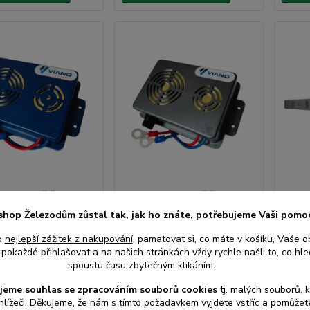
ukový plašič do auta
Ultrazvukový plašič do auta
Vodot
, myši a potkany
na kuny, myši a potkany
odpuz
shop Železodům zůstal tak, jak ho znáte, potřebujeme Vaši pomo
S-3 - napájení z
VIANO OS-2 - napájení z
potka
erie
autobaterie
napáj
o
nejlepší zážitek z nakupování
, pamatovat si, co máte v košíku, Vaše o
balen
pokaždé přihlašovat a na našich stránkách vždy rychle našli to, co hled
spoustu času zbytečným klikáním.
Skladem e-
Skladem e-
jeme souhlas s
e
zpracováním souborů cookies
t
j. malých souborů, 
shop,
shop,
hlížeči. Děkujeme, že nám s tímto požadavkem vyjdete vstříc a pomůže