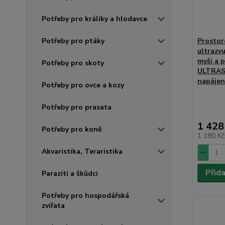
Potřeby pro králíky a hlodavce
Prostor
Potřeby pro ptáky
ultrazvu
myši a
Potřeby pro skoty
ULTRAS
napájen
Potřeby pro ovce a kozy
Potřeby pro prasata
1 428
Potřeby pro koně
1 180 K
Akvaristika, Teraristika
Přid
Paraziti a škůdci
Potřeby pro hospodářská
zvířata