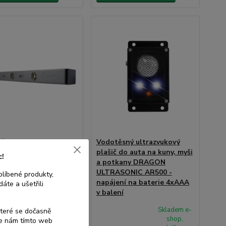
ěsný, ultrazvukový
Vodotěsný ultrazvukový
ovač na kuny, myši a
plašič do auta na kuny, myši
c!
ny VIANO OD-13 -
a potkany DRAGON
ení přes 12V adaptér v
ULTRASONIC AR500 -
blíbené produkty,
í
napájení na baterie 4xAAA
áte a ušetřili
v balení
Skladem e-
Skladem e-
které se dočasně
shop,
shop,
te nám tímto web