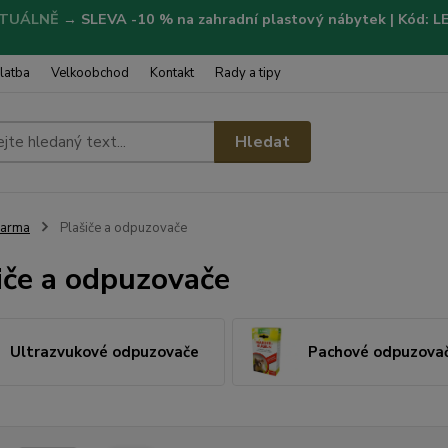
TUÁLNĚ
→
SLEVA -10 % na zahradní plastový nábytek | Kód: 
latba
Velkoobchod
Kontakt
Rady a tipy
Hledat
Farma
Plašiče a odpuzovače
iče a odpuzovače
Ultrazvukové odpuzovače
Pachové odpuzova