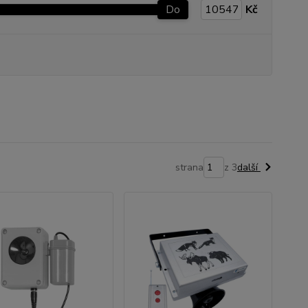
Do
Kč
strana
z 3
další