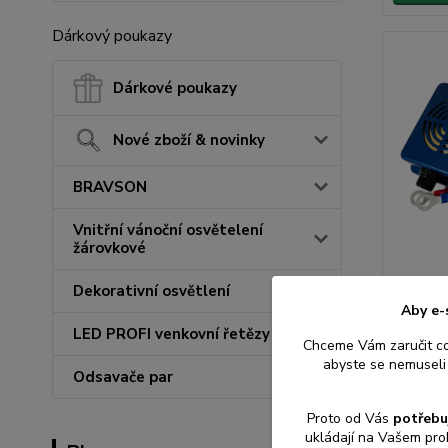
Dárkový poukazy
Dárkové poukazy
Nové zboží & novinky
BRAVSON
Vnitřní vánoční osvětelení
žárovkové
Ultrazv
Dekorativní osvětlení
na kuny
Aby e-
VIANO O
LED PROFI venkovní řetězy
autobat
Chceme Vám zaručit c
abyste se nemuseli 
Odsavače par
Proto od Vás
potřebu
ukládají na Vašem pro