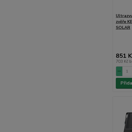
Ultrazv
zvěře 
SOLAR
851 K
703 Kč
b
Přid