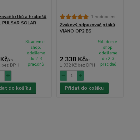
ovač krtků a hrabošů
1 hodnocení
L PULSAR SOLAR
Zvukový odpuzovač ptáků
VIANO OP2 BS
Skladem e-
Skladem e-
shop,
shop,
odešleme
odešleme
 Kč
2 338 Kč
do 2-3
do 2-3
/
ks
/
ks
prac.dnů
prac.dnů
č
bez DPH
1 932 Kč
bez DPH
dat do košíku
Přidat do košíku