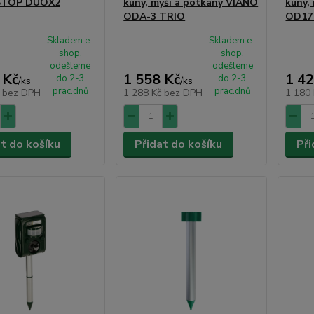
STOP DUOX2
kuny, myši a potkany VIANO
kuny,
ODA-3 TRIO
OD17
Skladem e-
Skladem e-
shop,
shop,
odešleme
odešleme
 Kč
1 558 Kč
1 42
do 2-3
do 2-3
/
ks
/
ks
prac.dnů
prac.dnů
č
bez DPH
1 288 Kč
bez DPH
1 180
at do košíku
Přidat do košíku
Při