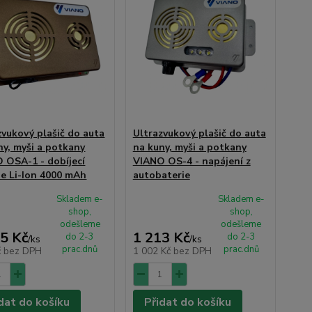
zvukový plašič do auta
Ultrazvukový plašič do auta
ny, myši a potkany
na kuny, myši a potkany
 OSA-1 - dobíjecí
VIANO OS-4 - napájení z
ie Li-Ion 4000 mAh
autobaterie
Skladem e-
Skladem e-
shop,
shop,
odešleme
odešleme
5 Kč
1 213 Kč
do 2-3
do 2-3
/
ks
/
ks
prac.dnů
prac.dnů
č
bez DPH
1 002 Kč
bez DPH
dat do košíku
Přidat do košíku