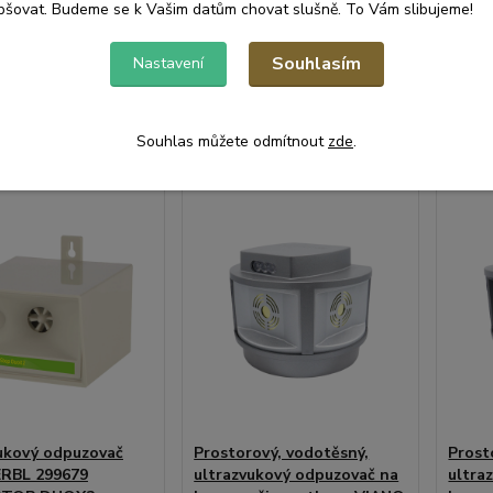
odešleme
odešleme
pšovat. Budeme se k Vašim datům chovat slušně. To Vám slibujeme!
č
808 Kč
1 49
do 2-3
do 2-3
/
ks
/
ks
prac.dnů
prac.dnů
ez DPH
668 Kč
bez DPH
1 234
Souhlasím
Nastavení
at do košíku
Přidat do košíku
Při
Souhlas můžete odmítnout
zde
.
ukový odpuzovač
Prostorový, vodotěsný,
Prost
ERBL 299679
ultrazvukový odpuzovač na
ultra