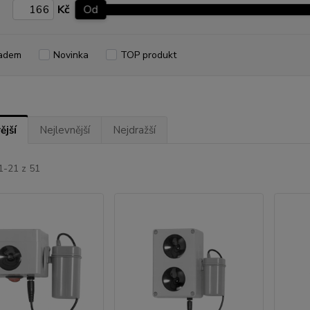
Kč
Od
adem
Novinka
TOP produkt
ější
Nejlevnější
Nejdražší
1-21 z 51