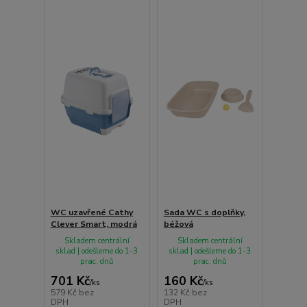
WC uzavřené Cathy
Sada WC s doplňky,
Clever Smart, modrá
béžová
Skladem centrální
Skladem centrální
sklad | odešleme do 1-3
sklad | odešleme do 1-3
prac. dnů
prac. dnů
701 Kč
160 Kč
/
ks
/
ks
579 Kč
bez
132 Kč
bez
DPH
DPH