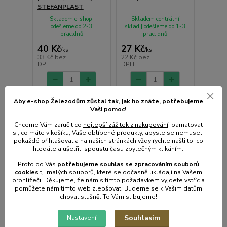
STEFANPLAST
Skladem e-shop,
Skladem centrální
odešleme do 2-3
sklad | odešleme do 1-3
prac.dnů
prac. dnů
40 Kč
27 Kč
/
ks
/
ks
33 Kč
bez
22 Kč
bez
DPH
DPH
Přidat do košíku
Přidat do košíku
Aby e-shop Železodům zůstal tak, jak ho znáte, potřebujeme
Vaši pomoc!
Chceme Vám zaručit co
nejlepší zážitek z nakupování
, pamatovat
si, co máte v košíku, Vaše oblíbené produkty, abyste se nemuseli
pokaždé přihlašovat a na našich stránkách vždy rychle našli to, co
hledáte a ušetřili spoustu času zbytečným klikáním.
Proto od Vás
potřebujeme souhlas s
e
zpracováním souborů
cookies
t
j. malých souborů, které se dočasně ukládají na Vašem
prohlížeči. Děkujeme, že nám s tímto požadavkem vyjdete vstříc a
pomůžete nám tímto web zlepšovat. Budeme se k Vašim datům
chovat slušně. To Vám slibujeme!
Souhlasím
Nastavení