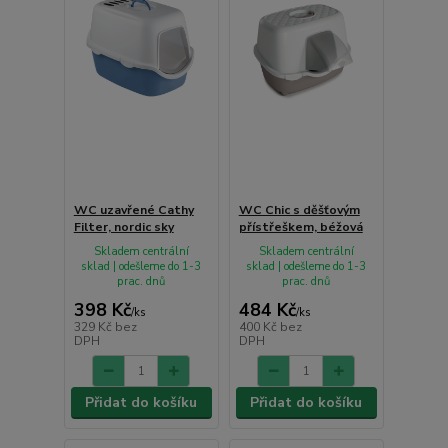
WC uzavřené Cathy
WC Chic s děšťovým
Filter, nordic sky
přístřeškem, béžová
Skladem centrální
Skladem centrální
sklad | odešleme do 1-3
sklad | odešleme do 1-3
prac. dnů
prac. dnů
398 Kč
484 Kč
/
ks
/
ks
329 Kč
bez
400 Kč
bez
DPH
DPH
Přidat do košíku
Přidat do košíku