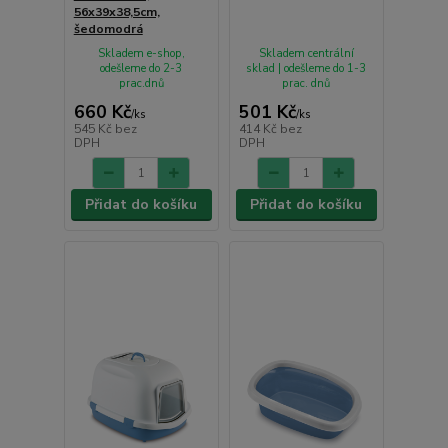
56x39x38,5cm,
šedomodrá
Skladem e-shop,
Skladem centrální
odešleme do 2-3
sklad | odešleme do 1-3
prac.dnů
prac. dnů
660 Kč
501 Kč
/
ks
/
ks
545 Kč
bez
414 Kč
bez
DPH
DPH
Přidat do košíku
Přidat do košíku