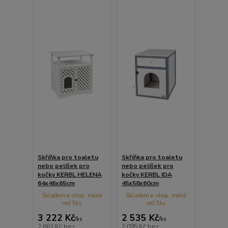
Skříňka pro toaletu
Skříňka pro toaletu
nebo pelíšek pro
nebo pelíšek pro
kočky KERBL HELENA
kočky KERBL IDA
64x46x65cm
45x58x60cm
Skladem e-shop, méně
Skladem e-shop, méně
než 5ks
než 5ks
3 222 Kč
2 535 Kč
/
ks
/
ks
2 663 Kč
bez
2 095 Kč
bez