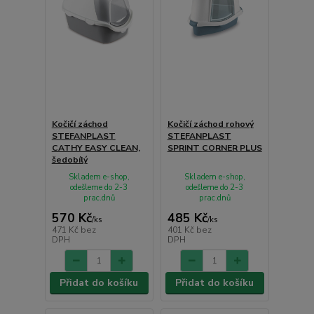
Kočičí záchod
Kočičí záchod rohový
STEFANPLAST
STEFANPLAST
CATHY EASY CLEAN,
SPRINT CORNER PLUS
šedobílý
Skladem e-shop,
Skladem e-shop,
odešleme do 2-3
odešleme do 2-3
prac.dnů
prac.dnů
570 Kč
485 Kč
/
ks
/
ks
471 Kč
bez
401 Kč
bez
DPH
DPH
Přidat do košíku
Přidat do košíku