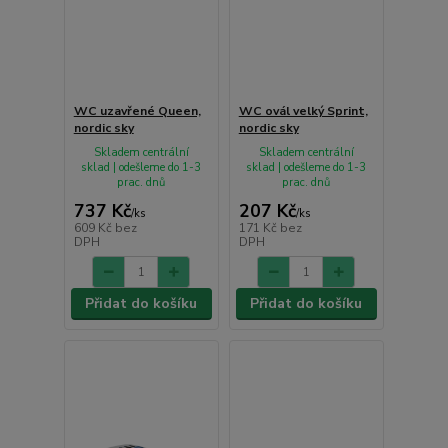
WC uzavřené Queen,
WC ovál velký Sprint,
nordic sky
nordic sky
Skladem centrální
Skladem centrální
sklad | odešleme do 1-3
sklad | odešleme do 1-3
prac. dnů
prac. dnů
737 Kč
207 Kč
/
ks
/
ks
609 Kč
bez
171 Kč
bez
DPH
DPH
Přidat do košíku
Přidat do košíku