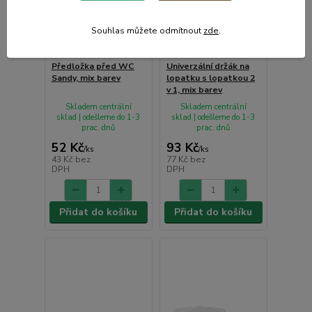
Souhlas můžete odmítnout
zde
.
Předložka před WC
Univerzální držák na
Sandy, mix barev
lopatku s lopatkou 2
v 1, mix barev
Skladem centrální
Skladem centrální
sklad | odešleme do 1-3
sklad | odešleme do 1-3
prac. dnů
prac. dnů
52 Kč
93 Kč
/
ks
/
ks
43 Kč
bez
77 Kč
bez
DPH
DPH
Přidat do košíku
Přidat do košíku