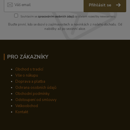
Přihlásit se
Souhlasím se
zpracováním osobních údajů
za účelem rozesílky newsletteru.
Buďte první, kdo se dozví o zajímavostech a novinkách z našeho obchodu. Od
nabídky až po sezónní akce.
PRO ZÁKAZNÍKY
Obchod s tradicí
Vše o nákupu
Doprava a platba
Ochrana osobních údajů
Obchodní podmínky
Odstoupení od smlouvy
Velkoobchod
Kontakt