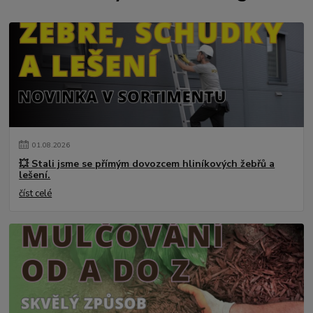
01
.
08
.
2026
💥 Stali jsme se přímým dovozcem hliníkových žebřů a
lešení.
číst celé