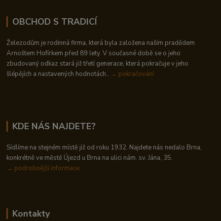
OBCHOD S TRADICÍ
Železodům je rodinná firma, která byla založena naším pradědem
Arnoštem Hofírkem před 89 lety. V současné době se o jeho
zbudovaný odkaz stará již třetí generace, která pokračuje v jeho
šlépějích a nastavených hodnotách..
→ pokračování
KDE NÁS NAJDETE?
Sídlíme na stejném místě již od roku 1932. Najdete nás nedalo Brna,
konkrétně ve městě Újezd u Brna na ulici nám. sv. Jána, 35.
→
podrobnější informace
Kontakty