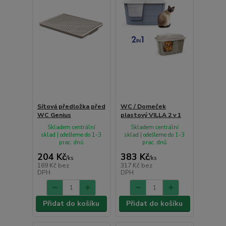
Sítová předložka před
WC / Domeček
WC Genius
plastový VILLA 2 v 1
Skladem centrální
Skladem centrální
sklad | odešleme do 1-3
sklad | odešleme do 1-3
prac. dnů
prac. dnů
204 Kč
383 Kč
/
ks
/
ks
169 Kč
bez
317 Kč
bez
DPH
DPH
Přidat do košíku
Přidat do košíku