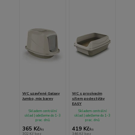
WC uzavřené Galaxy
WC s prosívacím
Jumbo, mix barev
sítem podestýlky
EASY
Skladem centrální
Skladem centrální
sklad | odešleme do 1-3
sklad | odešleme do 1-3
prac. dnů
prac. dnů
365 Kč
419 Kč
/
ks
/
ks
302 Kč
bez
346 Kč
bez