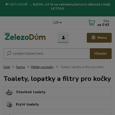
🔊
AKTUÁLNĚ
→
SLEVA -10 % na zahradní plastový nábytek | Kód:
LETO10
0
ks
CZK
za
0 Kč
Menu
Hledat
Úvod
Farma
Potřeby pro kočky
Toalety, lopatky a filtry pro kočky
Toalety, lopatky a filtry pro kočky
Otevřené toalety
Kryté toalety