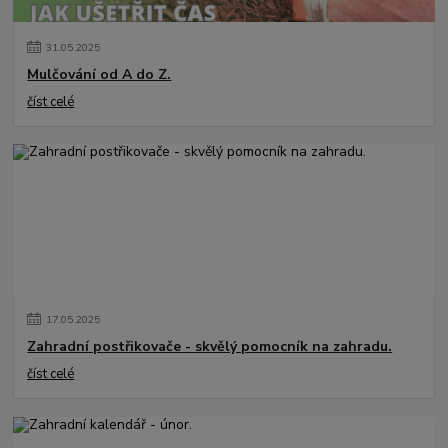
31
.
05
.
2025
Mulčování od A do Z.
číst celé
17
.
05
.
2025
Zahradní postřikovače - skvělý pomocník na zahradu.
číst celé