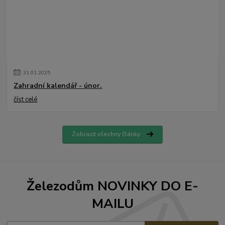
31
.
01
.
2025
Zahradní kalendář - únor.
číst celé
Zobrazit všechny články
Železodům NOVINKY DO E-
MAILU