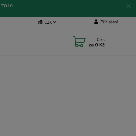
LETO10
Přihlášení
CZK
0
ks
za
0 Kč