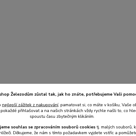
shop Železodům zůstal tak, jak ho znáte, potřebujeme Vaši pomo
o
nejlepší zážitek z nakupování
, pamatovat si, co máte v košíku, Vaše o
pokaždé přihlašovat a na našich stránkách vždy rychle našli to, co hled
spoustu času zbytečným klikáním.
jeme souhlas s
e
zpracováním souborů cookies
t
j. malých souborů, 
hlížeči. Děkujeme, že nám s tímto požadavkem vyjdete vstříc a pomůže