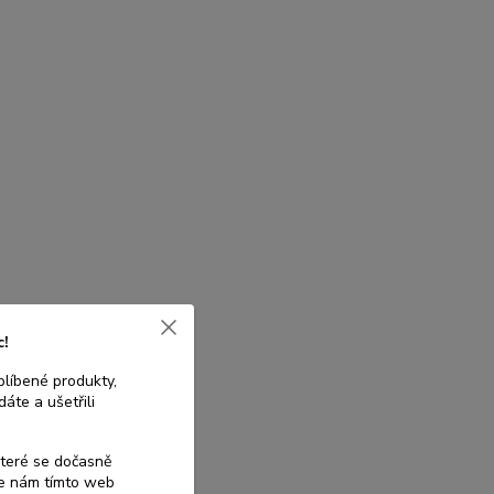
c!
blíbené produkty,
áte a ušetřili
které se dočasně
te nám tímto web