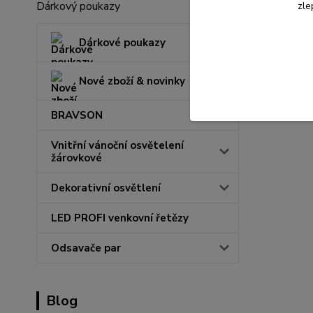
Dárkový poukazy
zle
Dárkové poukazy
Nové zboží & novinky
BRAVSON
Vnitřní vánoční osvětelení
žárovkové
Dekorativní osvětlení
LED PROFI venkovní řetězy
Odsavače par
Blog