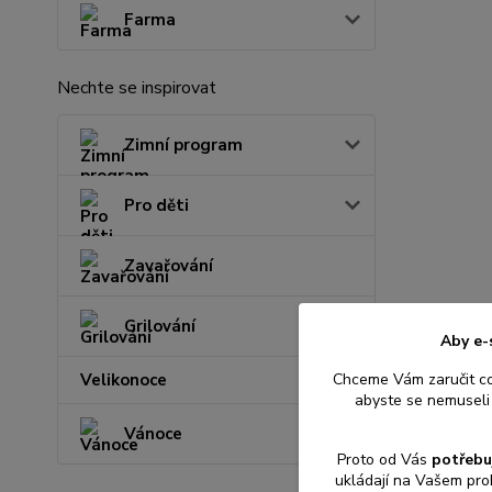
Farma
Nechte se inspirovat
Zimní program
Pro děti
Zavařování
Grilování
Aby e-
Chceme Vám zaručit c
Velikonoce
abyste se nemuseli 
Vánoce
Proto od Vás
potřebu
ukládají na Vašem pro