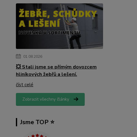
01.08.2026
💥 Stali jsme se přímým dovozcem
hliníkových žebřů a lešení.
číst celé
Zobrazit všechny články
Jsme TOP ⭐️