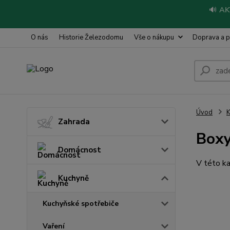
🔊
AK
O nás
Historie Železodomu
Vše o nákupu
Doprava a p
Úvod
Zahrada
Boxy
Domácnost
V této ka
Kuchyně
Kuchyňské spotřebiče
Vaření