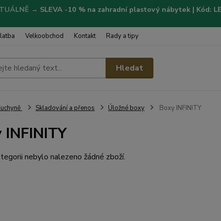
TUÁLNĚ
→
SLEVA -10 % na zahradní plastový nábytek | Kód: 
latba
Velkoobchod
Kontakt
Rady a tipy
Hledat
Kuchyně
Skladování a přenos
Úložné boxy
Boxy INFINITY
 INFINITY
tegorii nebylo nalezeno žádné zboží.