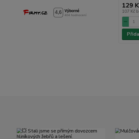
129 K
107 Kč
b
Přid