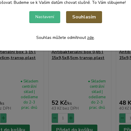
pšovat. Budeme se k Vašim datům chovat slušně. To Vám slibujeme!
Souhlasím
Nastavení
Souhlas můžete odmítnout
zde
.
eriální box 1,15 l
Antibakteriální box 0,65 l
Antib
x6cm,transp.plast
15x9,5x8,5cm,transp.plast
15x9,
• Skladem
• Skladem
centrální
centrální
sklad |
sklad |
odešleme
odešleme
52 Kč
48 
do 2-3
do 2-3
/
ks
/
ks
prac. dnů
prac. dnů
z DPH
43 Kč
bez DPH
40 Kč
at do košíku
Přidat do košíku
Při