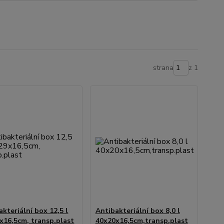
strana
z 1
akteriální box 12,5 l
Antibakteriální box 8,0 l
x16,5cm, transp.plast
40x20x16,5cm,transp.plast