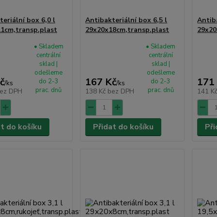
eriální box 6,0 l
Antibakteriální box 6,5 l
Antib
1cm,transp.plast
29x20x18cm,transp.plast
29x20
• Skladem
• Skladem
centrální
centrální
sklad |
sklad |
odešleme
odešleme
č
167 Kč
171
do 2-3
do 2-3
/
ks
/
ks
prac. dnů
prac. dnů
ez DPH
138 Kč
bez DPH
141 K
at do košíku
Přidat do košíku
Při