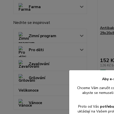
Farma
Nechte se inspirovat
Antibakt
29x20x8
Zimní program
Pro děti
152 K
Zavařování
126 Kč
b
Grilování
Aby e-
Přid
Chceme Vám zaručit c
Velikonoce
abyste se nemuseli 
Vánoce
Proto od Vás
potřebu
ukládají na Vašem pro