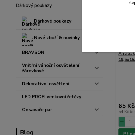
zle
Dárkový poukazy
Dárkové poukazy
Nové zboží & novinky
BRAVSON
Antibakt
19,5x15
Vnitřní vánoční osvětelení
žárovkové
Dekorativní osvětlení
LED PROFI venkovní řetězy
65 Kč
Odsavače par
54 Kč
be
Blog
Přid