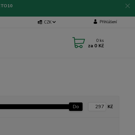
LETO10
Přihlášení
CZK
0
ks
za
0 Kč
Do
Kč