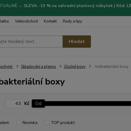
TUÁLNĚ
→
SLEVA -10 % na zahradní plastový nábytek | Kód: 
latba
Velkoobchod
Kontakt
Rady a tipy
Hledat
Kuchyně
Skladování a přenos
Úložné boxy
Antibakteriální boxy
bakteriální boxy
Kč
Od
adem
Novinka
TOP produkt