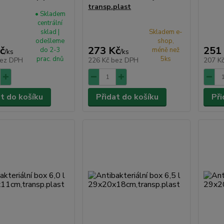
transp.plast
• Skladem
centrální
sklad |
Skladem e-
odešleme
shop,
č
273 Kč
251
do 2-3
méně než
/
ks
/
ks
prac. dnů
5ks
ez DPH
226 Kč
bez DPH
207 K
at do košíku
Přidat do košíku
Při