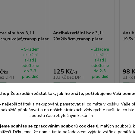
eriální box 3,1 l
Antibakteriální box 3,1 l
Antib
cm,rukojeť,transp.plast
29x20x8cm,transp.plast
19,5x
• Skladem
• Skladem
centrální
centrální
sklad |
sklad |
odešleme
odešleme
č
125 Kč
98 
do 2-3
do 2-3
/
ks
/
ks
prac. dnů
prac. dnů
ez DPH
103 Kč
bez DPH
81 Kč
shop Železodům zůstal tak, jak ho znáte, potřebujeme Vaši pomo
at do košíku
Přidat do košíku
Při
o
nejlepší zážitek z nakupování
, pamatovat si, co máte v košíku, Vaše o
pokaždé přihlašovat a na našich stránkách vždy rychle našli to, co hled
spoustu času zbytečným klikáním.
jeme souhlas s
e
zpracováním souborů cookies
t
j. malých souborů, 
hlížeči. Děkujeme, že nám s tímto požadavkem vyjdete vstříc a pomůže