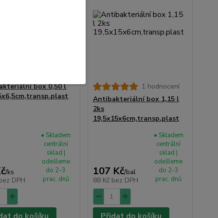
akteriální box 0,50 l
1 hodnocení
5x6,5cm,transp.plast
Antibakteriální box 1,15 l
2ks
19,5x15x6cm,transp.plast
• Skladem
• Skladem
centrální
centrální
sklad |
sklad |
odešleme
odešleme
Kč
107 Kč
do 2-3
do 2-3
/
ks
/
bal
prac. dnů
prac. dnů
bez DPH
88 Kč
bez DPH
dat do košíku
Přidat do košíku