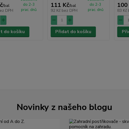
č
111 Kč
100
do 2-3
do 2-3
/
bal
/
bal
prac. dnů
prac. dnů
ez DPH
92 Kč
bez DPH
83 Kč
at do košíku
Přidat do košíku
Při
Novinky z našeho blogu