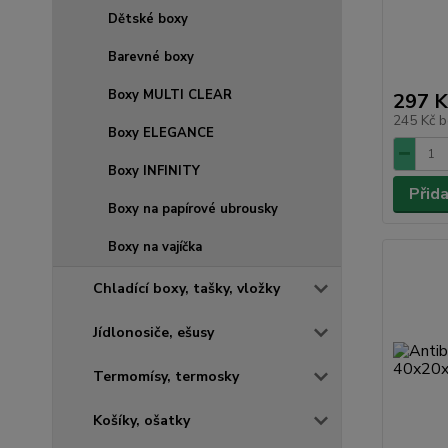
Dětské boxy
Barevné boxy
Boxy MULTI CLEAR
297 K
245 Kč
b
Boxy ELEGANCE
Boxy INFINITY
Přid
Boxy na papírové ubrousky
Boxy na vajíčka
Chladící boxy, tašky, vložky
Jídlonosiče, ešusy
Termomísy, termosky
Košíky, ošatky