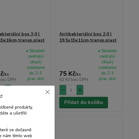
akteriální box 3,0 l
Antibakteriální box 2,0 l
15x16cm,transp.plast
19,5x15x11cm,transp.plast
• Skladem
• Skladem
centrální
centrální
sklad |
sklad |
odešleme
odešleme
Kč
75 Kč
do 2-3
do 2-3
/
ks
/
ks
prac. dnů
prac. dnů
bez DPH
62 Kč
bez DPH
c!
dat do košíku
Přidat do košíku
blíbené produkty,
áte a ušetřili
které se dočasně
te nám tímto web