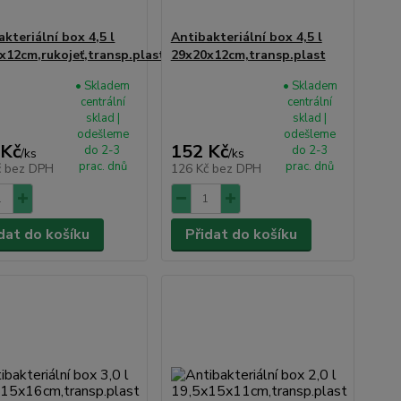
akteriální box 4,5 l
Antibakteriální box 4,5 l
x12cm,rukojeť,transp.plast
29x20x12cm,transp.plast
• Skladem
• Skladem
centrální
centrální
sklad |
sklad |
odešleme
odešleme
 Kč
152 Kč
do 2-3
do 2-3
/
ks
/
ks
prac. dnů
prac. dnů
č
bez DPH
126 Kč
bez DPH
dat do košíku
Přidat do košíku