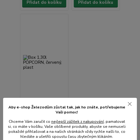
Přidat do košíku
Přidat do košíku
Aby e-shop Železodům zůstal tak, jak ho znáte, potřebujeme
Vaši pomoc!
Box 1,30l POPCORN,
červený, plast
Chceme Vám zaručit co
nejlepší zážitek z nakupování
, pamatovat
Není skladem
si, co máte v košíku, Vaše oblíbené produkty, abyste se nemuseli
pokaždé přihlašovat a na našich stránkách vždy rychle našli to, co
50 Kč
/
ks
hledáte a ušetřili spoustu času zbytečným klikáním.