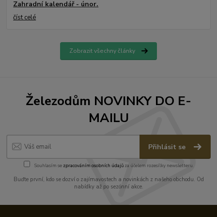
Zahradní kalendář - únor.
číst celé
Zobrazit všechny články
Železodům NOVINKY DO E-
MAILU
Přihlásit se
Souhlasím se
zpracováním osobních údajů
za účelem rozesílky newsletteru.
Buďte první, kdo se dozví o zajímavostech a novinkách z našeho obchodu. Od
nabídky až po sezónní akce.