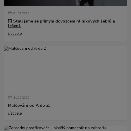
01
.
08
.
2026
💥 Stali jsme se přímým dovozcem hliníkových žebřů a
lešení.
číst celé
31
.
05
.
2025
Mulčování od A do Z.
číst celé