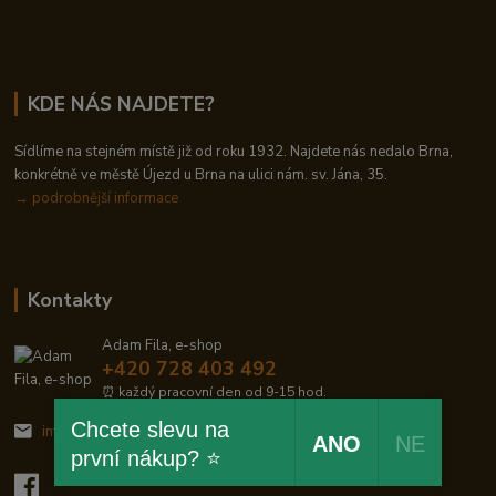
KDE NÁS NAJDETE?
Sídlíme na stejném místě již od roku 1932. Najdete nás nedalo Brna,
konkrétně ve městě Újezd u Brna na ulici nám. sv. Jána, 35.
→
podrobnější informace
Kontakty
Adam Fila, e-shop
+420 728 403 492
⏰ každý pracovní den od 9-15 hod.
Chcete slevu na
info@zelezodum.cz
ANO
NE
první nákup? ⭐