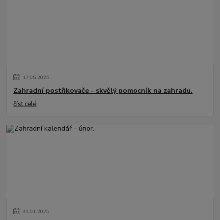
17
.
05
.
2025
Zahradní postřikovače - skvělý pomocník na zahradu.
číst celé
31
.
01
.
2025