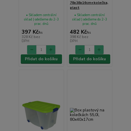
78x38x16cm+kolečka,
plast
• Skladem centrální
• Skladem centrální
sklad | odešleme do 2-3
sklad | odešleme do 2-3
prac. dnů
prac. dnů
397 Kč
482 Kč
/
ks
/
ks
328 Kč
bez
398 Kč
bez
DPH
DPH
Přidat do košíku
Přidat do košíku