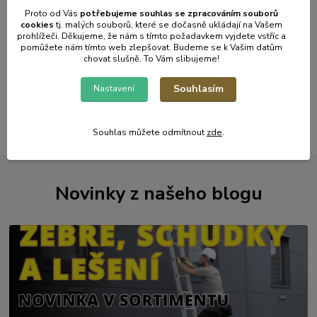
41 Kč
bez
DPH
Proto od Vás
potřebujeme souhlas s
e
zpracováním souborů
cookies
t
j. malých souborů, které se dočasně ukládají na Vašem
Detail
prohlížeči. Děkujeme, že nám s tímto požadavkem vyjdete vstříc a
pomůžete nám tímto web zlepšovat. Budeme se k Vašim datům
chovat slušně. To Vám slibujeme!
strana
z 1
Souhlasím
Nastavení
Souhlas můžete odmítnout
zde
.
Novinky z našeho blogu