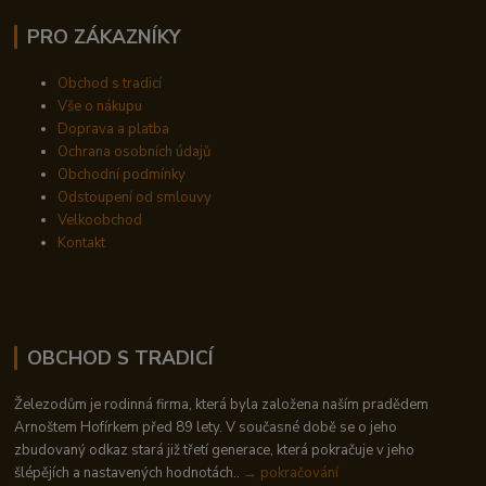
PRO ZÁKAZNÍKY
Obchod s tradicí
Vše o nákupu
Doprava a platba
Ochrana osobních údajů
Obchodní podmínky
Odstoupení od smlouvy
Velkoobchod
Kontakt
OBCHOD S TRADICÍ
Železodům je rodinná firma, která byla založena naším pradědem
Arnoštem Hofírkem před 89 lety. V současné době se o jeho
zbudovaný odkaz stará již třetí generace, která pokračuje v jeho
šlépějích a nastavených hodnotách..
→ pokračování