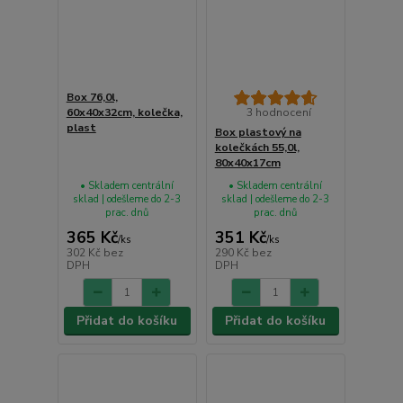
Box 76,0l,
60x40x32cm, kolečka,
3 hodnocení
plast
Box plastový na
kolečkách 55,0l,
80x40x17cm
• Skladem centrální
• Skladem centrální
sklad | odešleme do 2-3
sklad | odešleme do 2-3
prac. dnů
prac. dnů
365 Kč
351 Kč
/
ks
/
ks
302 Kč
bez
290 Kč
bez
DPH
DPH
Přidat do košíku
Přidat do košíku