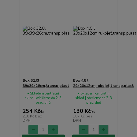
Box 32,0l
Box 4,5 l
39x39x26cm,transp.plast
29x20x12cm,rukojeť,transp.plast
• Skladem centrální
• Skladem centrální
sklad | odešleme do 2-3
sklad | odešleme do 2-3
prac. dnů
prac. dnů
254 Kč
130 Kč
/
ks
/
ks
210 Kč
bez
107 Kč
bez
DPH
DPH