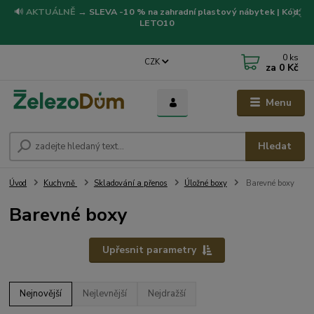
🔊
AKTUÁLNĚ
→
SLEVA -10 % na zahradní plastový nábytek | Kód:
LETO10
0
ks
CZK
za
0 Kč
Menu
Hledat
Úvod
Kuchyně
Skladování a přenos
Úložné boxy
Barevné boxy
Barevné boxy
Upřesnit parametry
Nejnovější
Nejlevnější
Nejdražší