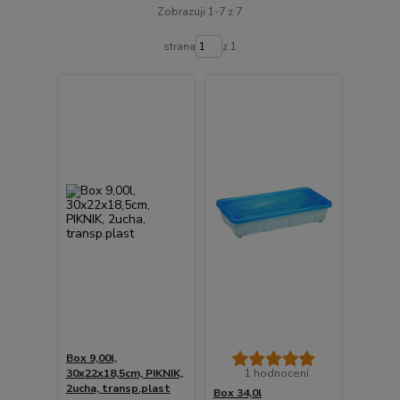
Zobrazuji 1-7 z 7
strana
z 1
Box 9,00l,
30x22x18,5cm, PIKNIK,
1 hodnocení
2ucha, transp.plast
Box 34,0l