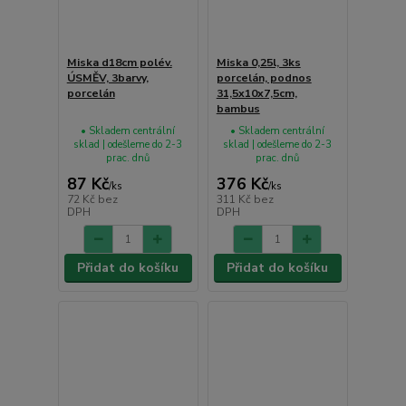
Miska d18cm polév.
Miska 0,25l, 3ks
ÚSMĚV, 3barvy,
porcelán, podnos
porcelán
31,5x10x7,5cm,
bambus
• Skladem centrální
• Skladem centrální
sklad | odešleme do 2-3
sklad | odešleme do 2-3
prac. dnů
prac. dnů
87 Kč
376 Kč
/
ks
/
ks
72 Kč
bez
311 Kč
bez
DPH
DPH
Přidat do košíku
Přidat do košíku