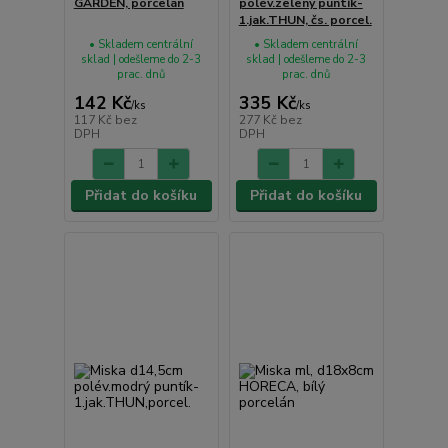
GARDEN, porcelán
polév.zelený puntík-
1.jak.THUN, čs. porcel.
• Skladem centrální
• Skladem centrální
sklad | odešleme do 2-3
sklad | odešleme do 2-3
prac. dnů
prac. dnů
142 Kč
335 Kč
/
ks
/
ks
117 Kč
bez
277 Kč
bez
DPH
DPH
Přidat do košíku
Přidat do košíku