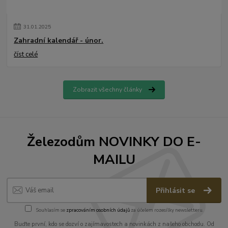
31
.
01
.
2025
Zahradní kalendář - únor.
číst celé
Zobrazit všechny články
Železodům NOVINKY DO E-
MAILU
Přihlásit se
Souhlasím se
zpracováním osobních údajů
za účelem rozesílky newsletteru.
Buďte první, kdo se dozví o zajímavostech a novinkách z našeho obchodu. Od