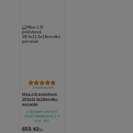
1 hodnocení
Mísa 2,5l polévková,
28,5x21,5x18cm,víko,
porcelán
• Skladem centrální
sklad | odešleme do 2-3
prac. dnů
655 Kč
/
ks