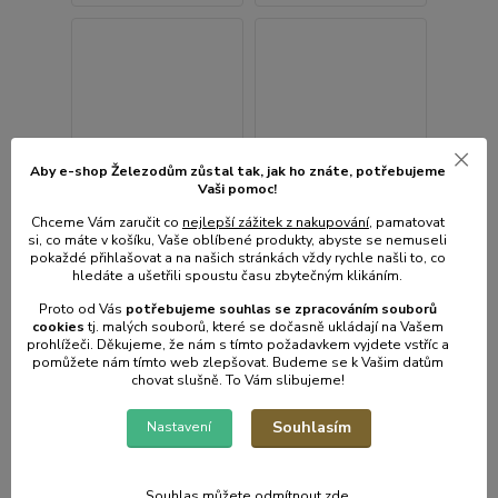
Aby e-shop Železodům zůstal tak, jak ho znáte, potřebujeme
Vaši pomoc!
Chceme Vám zaručit co
nejlepší zážitek z nakupování
, pamatovat
si, co máte v košíku, Vaše oblíbené produkty, abyste se nemuseli
pokaždé přihlašovat a na našich stránkách vždy rychle našli to, co
hledáte a ušetřili spoustu času zbytečným klikáním.
Proto od Vás
potřebujeme souhlas s
e
zpracováním souborů
cookies
t
j. malých souborů, které se dočasně ukládají na Vašem
prohlížeči. Děkujeme, že nám s tímto požadavkem vyjdete vstříc a
pomůžete nám tímto web zlepšovat. Budeme se k Vašim datům
Krajáč d26cm (3,0l)
chovat slušně. To Vám slibujeme!
červený, smalt
1 hodnocení
Krajáč d30cm (5,0l)
Souhlasím
Nastavení
červený, smalt
• Skladem centrální
• Skladem centrální
sklad | odešleme do 2-3
sklad | odešleme do 2-3
prac. dnů
prac. dnů
Souhlas můžete odmítnout
zde
.