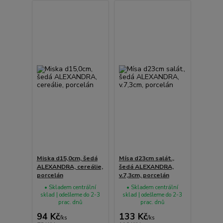
Miska d15,0cm, šedá
Mísa d23cm salát.,
ALEXANDRA, cereálie,
šedá ALEXANDRA,
porcelán
v.7,3cm, porcelán
• Skladem centrální
• Skladem centrální
sklad | odešleme do 2-3
sklad | odešleme do 2-3
prac. dnů
prac. dnů
94 Kč
133 Kč
/
ks
/
ks