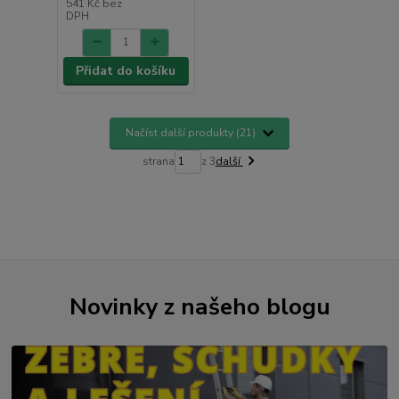
541 Kč
bez
DPH
Přidat do košíku
Načíst další produkty (21)
strana
z 3
další
Novinky z našeho blogu