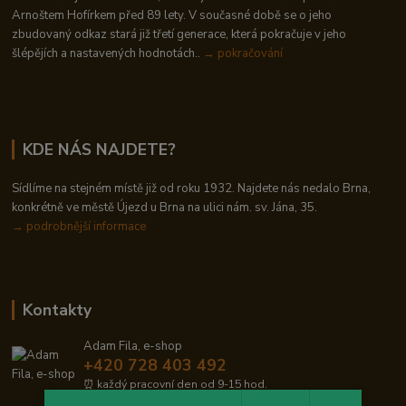
Arnoštem Hofírkem před 89 lety. V současné době se o jeho
zbudovaný odkaz stará již třetí generace, která pokračuje v jeho
šlépějích a nastavených hodnotách..
→ pokračování
KDE NÁS NAJDETE?
Sídlíme na stejném místě již od roku 1932. Najdete nás nedalo Brna,
konkrétně ve městě Újezd u Brna na ulici nám. sv. Jána, 35.
→
podrobnější informace
Kontakty
Adam Fila, e-shop
+420 728 403 492
⏰ každý pracovní den od 9-15 hod.