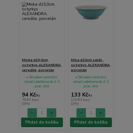
Miska d15,0cm,
Mísa d23cm salát.,
sv.tyrkys ALEXANDRA,
sv.tyrkys ALEXANDRA,
cereálie, porcelán
porcelán
• Skladem centrální
• Skladem centrální
sklad | odešleme do 2-3
sklad | odešleme do 2-3
prac. dnů
prac. dnů
94 Kč
133 Kč
/
ks
/
ks
78 Kč
bez
110 Kč
bez
DPH
DPH
Přidat do košíku
Přidat do košíku