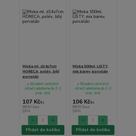
Miska ml, d14x7cm
Miska 500ml, LISTY,
HORECA, polév., bílý
mix barev, porcelán
porcelán
• Skladem centrální
• Skladem centrální
sklad | odešleme do 2-3
sklad | odešleme do 2-3
prac. dnů
prac. dnů
107 Kč
106 Kč
/
ks
/
ks
88 Kč
bez
88 Kč
bez
DPH
DPH
Přidat do košíku
Přidat do košíku