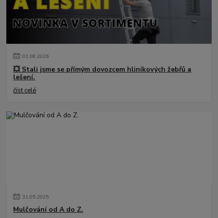
01
.
08
.
2026
💥 Stali jsme se přímým dovozcem hliníkových žebřů a
lešení.
číst celé
31
.
05
.
2025
Mulčování od A do Z.