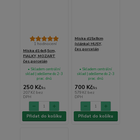
Miska d15x8cm
1 hodnocení
(slánka) HUSY,
čes.porcelán
Miska d14x6,5cm,
FIALKY, MOZART
čes.porcelán
• Skladem centrální
• Skladem centrální
sklad | odešleme do 2-3
sklad | odešleme do 2-3
prac. dnů
prac. dnů
250 Kč
700 Kč
/
ks
/
ks
207 Kč
bez
579 Kč
bez
DPH
DPH
Přidat do košíku
Přidat do košíku