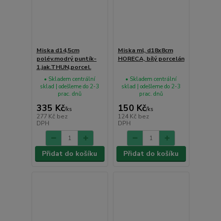
Miska d14,5cm
Miska ml, d18x8cm
polév.modrý puntík-
HORECA, bílý porcelán
1.jak.THUN,porcel.
• Skladem centrální
• Skladem centrální
sklad | odešleme do 2-3
sklad | odešleme do 2-3
prac. dnů
prac. dnů
335 Kč
150 Kč
/
ks
/
ks
277 Kč
bez
124 Kč
bez
DPH
DPH
Přidat do košíku
Přidat do košíku