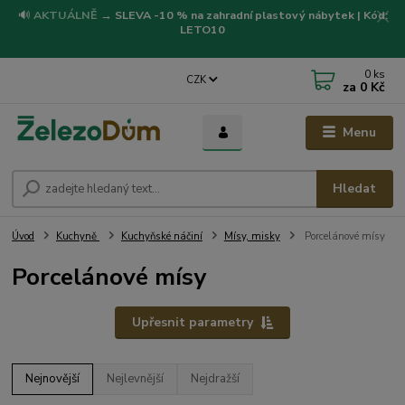
🔊
AKTUÁLNĚ
→
SLEVA -10 % na zahradní plastový nábytek | Kód:
LETO10
0
ks
CZK
za
0 Kč
Menu
Hledat
Úvod
Kuchyně
Kuchyňské náčiní
Mísy, misky
Porcelánové mísy
Porcelánové mísy
Upřesnit parametry
Nejnovější
Nejlevnější
Nejdražší