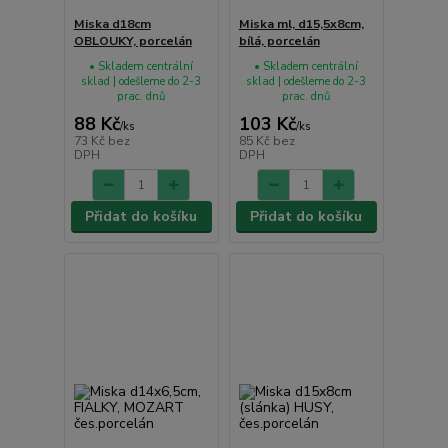
Miska d18cm
Miska ml, d15,5x8cm,
OBLOUKY, porcelán
bílá, porcelán
• Skladem centrální
• Skladem centrální
sklad | odešleme do 2-3
sklad | odešleme do 2-3
prac. dnů
prac. dnů
88 Kč
103 Kč
/
ks
/
ks
73 Kč
bez
85 Kč
bez
DPH
DPH
Přidat do košíku
Přidat do košíku