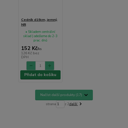
Cedník d18cm, jemný,
NR
• Skladem centrální
sklad | odešleme do 2-3
prac. dnů
152 Kč
/
ks
126 Kč
bez
DPH
Přidat do košíku
Načíst další produkty (17)
strana
z 2
další