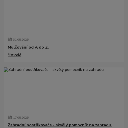
31
.
05
.
2025
Mulčování od A do Z.
číst celé
17
.
05
.
2025
Zahradní postřikovače - skvělý pomocník na zahradu.