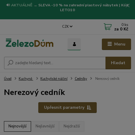
🔊
AKTUÁLNĚ
→
SLEVA -10 % na zahradní plastový nábytek | Kód:
LETO10
0
ks
CZK
za
0 Kč
Menu
Hledat
Úvod
Kuchyně
Kuchyňské náčiní
Cedníky
Nerezový cedník
Nerezový cedník
Upřesnit parametry
Nejnovější
Nejlevnější
Nejdražší