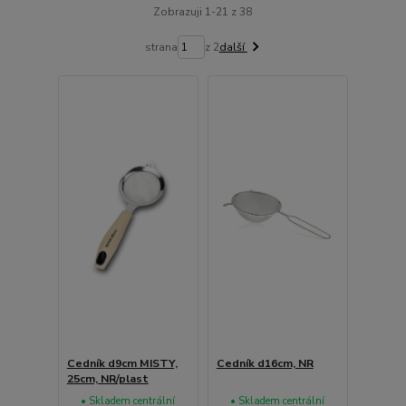
Zobrazuji 1-21 z 38
strana
z 2
další
Cedník d9cm MISTY,
Cedník d16cm, NR
25cm, NR/plast
• Skladem centrální
• Skladem centrální