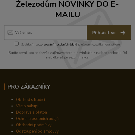
Železodům NOVINKY DO E-
MAILU
Přihlásit se
Souhlasím se
zpracováním osobních údajů
za účelem rozesílky newsletteru.
Buďte první, kdo se dozví o zajímavostech a novinkách z našeho obchodu. Od
nabídky až po sezónní akce.
PRO ZÁKAZNÍKY
Obchod s tradicí
Vše o nákupu
Doprava a platba
Ochrana osobních údajů
Obchodní podmínky
Odstoupení od smlouvy