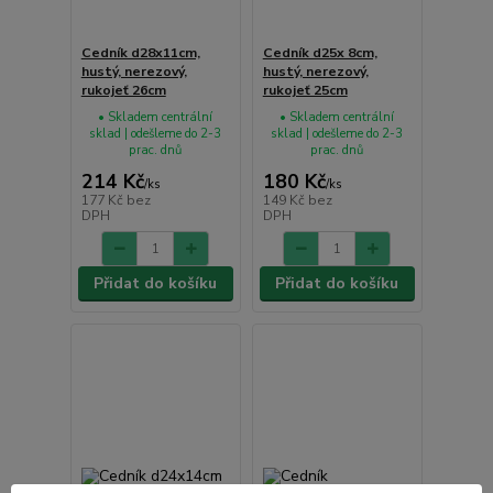
Cedník d28x11cm,
Cedník d25x 8cm,
hustý, nerezový,
hustý, nerezový,
rukojeť 26cm
rukojeť 25cm
• Skladem centrální
• Skladem centrální
sklad | odešleme do 2-3
sklad | odešleme do 2-3
prac. dnů
prac. dnů
214 Kč
180 Kč
/
ks
/
ks
177 Kč
bez
149 Kč
bez
DPH
DPH
Přidat do košíku
Přidat do košíku