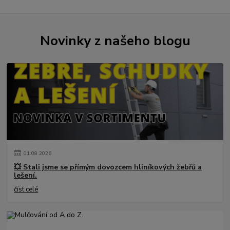
Novinky z našeho blogu
01
.
08
.
2026
💥 Stali jsme se přímým dovozcem hliníkových žebřů a
lešení.
číst celé