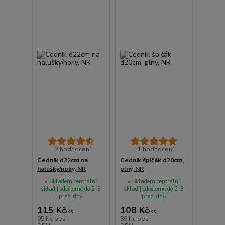
2 hodnocení
1 hodnocení
Cedník d22cm na
Cedník špičák d20cm,
halušky/noky, NR
plný, NR
• Skladem centrální
• Skladem centrální
sklad | odešleme do 2-3
sklad | odešleme do 2-3
prac. dnů
prac. dnů
115 Kč
108 Kč
/
ks
/
ks
95 Kč
bez
89 Kč
bez