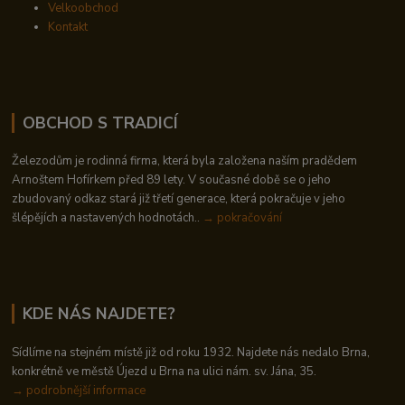
Velkoobchod
Kontakt
OBCHOD S TRADICÍ
Železodům je rodinná firma, která byla založena naším pradědem
Arnoštem Hofírkem před 89 lety. V současné době se o jeho
zbudovaný odkaz stará již třetí generace, která pokračuje v jeho
šlépějích a nastavených hodnotách..
→ pokračování
KDE NÁS NAJDETE?
Sídlíme na stejném místě již od roku 1932. Najdete nás nedalo Brna,
konkrétně ve městě Újezd u Brna na ulici nám. sv. Jána, 35.
→
podrobnější informace