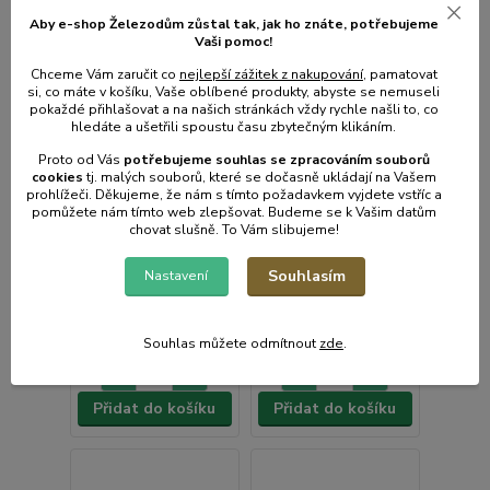
Aby e-shop Železodům zůstal tak, jak ho znáte, potřebujeme
Vaši pomoc!
Chceme Vám zaručit co
nejlepší zážitek z nakupování
, pamatovat
si, co máte v košíku, Vaše oblíbené produkty, abyste se nemuseli
pokaždé přihlašovat a na našich stránkách vždy rychle našli to, co
hledáte a ušetřili spoustu času zbytečným klikáním.
Proto od Vás
potřebujeme souhlas s
e
zpracováním souborů
cookies
t
j. malých souborů, které se dočasně ukládají na Vašem
Cedník d24x14cm
Cedník d20x10,5cm
prohlížeči. Děkujeme, že nám s tímto požadavkem vyjdete vstříc a
stojící, 2ucha, NR
stojící, 2ucha, NR
pomůžete nám tímto web zlepšovat. Budeme se k Vašim datům
plech
plech
chovat slušně. To Vám slibujeme!
• Skladem centrální
• Skladem centrální
sklad | odešleme do 2-3
sklad | odešleme do 2-3
Souhlasím
Nastavení
prac. dnů
prac. dnů
128 Kč
104 Kč
/
ks
/
ks
106 Kč
bez
86 Kč
bez
DPH
DPH
Souhlas můžete odmítnout
zde
.
Přidat do košíku
Přidat do košíku