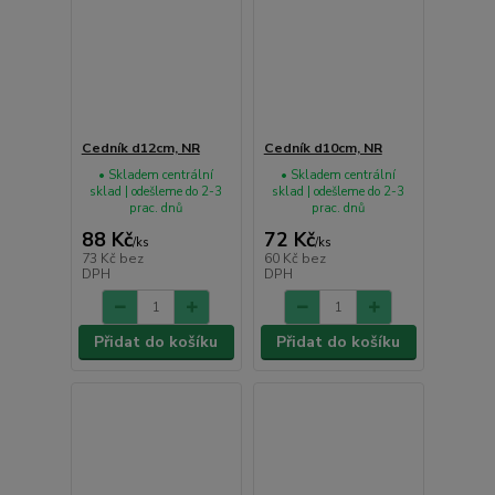
Cedník d12cm, NR
Cedník d10cm, NR
• Skladem centrální
• Skladem centrální
sklad | odešleme do 2-3
sklad | odešleme do 2-3
prac. dnů
prac. dnů
88 Kč
72 Kč
/
ks
/
ks
73 Kč
bez
60 Kč
bez
DPH
DPH
Přidat do košíku
Přidat do košíku