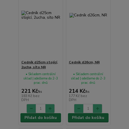
Cedník d25cm stojící,
Cedník d26cm, NR
2ucha, síto NR
• Skladem centrální
• Skladem centrální
sklad | odešleme do 2-3
sklad | odešleme do 2-3
prac. dnů
prac. dnů
221 Kč
214 Kč
/
ks
/
ks
183 Kč
bez
177 Kč
bez
DPH
DPH
Přidat do košíku
Přidat do košíku