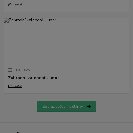
číst celé
31
.
01
.
2025
Zahradní kalendář - únor.
číst celé
Zobrazit všechny články