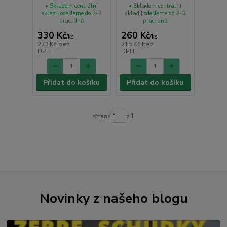
• Skladem centrální
• Skladem centrální
sklad | odešleme do 2-3
sklad | odešleme do 2-3
prac. dnů
prac. dnů
330 Kč
260 Kč
/
ks
/
ks
273 Kč
bez
215 Kč
bez
DPH
DPH
Přidat do košíku
Přidat do košíku
strana
z 1
Novinky z našeho blogu