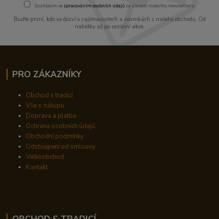
Souhlasím se
zpracováním osobních údajů
za účelem rozesílky newsletteru.
Buďte první, kdo se dozví o zajímavostech a novinkách z našeho obchodu. Od
nabídky až po sezónní akce.
PRO ZÁKAZNÍKY
Obchod s tradicí
Vše o nákupu
Doprava a platba
Ochrana osobních údajů
Obchodní podmínky
Odstoupení od smlouvy
Velkoobchod
Kontakt
OBCHOD S TRADICÍ