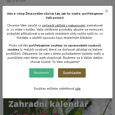
31
.
05
.
2025
Mulčování od A do Z.
Aby e-shop Železodům zůstal tak, jak ho znáte, potřebujeme
číst celé
Vaši pomoc!
Chceme Vám zaručit co
nejlepší zážitek z nakupování
, pamatovat
si, co máte v košíku, Vaše oblíbené produkty, abyste se nemuseli
pokaždé přihlašovat a na našich stránkách vždy rychle našli to, co
hledáte a ušetřili spoustu času zbytečným klikáním.
Proto od Vás
potřebujeme souhlas s
e
zpracováním souborů
cookies
t
j. malých souborů, které se dočasně ukládají na Vašem
prohlížeči. Děkujeme, že nám s tímto požadavkem vyjdete vstříc a
pomůžete nám tímto web zlepšovat. Budeme se k Vašim datům
chovat slušně. To Vám slibujeme!
17
.
05
.
2025
Souhlasím
Nastavení
Zahradní postřikovače - skvělý pomocník na zahradu.
číst celé
Souhlas můžete odmítnout
zde
.