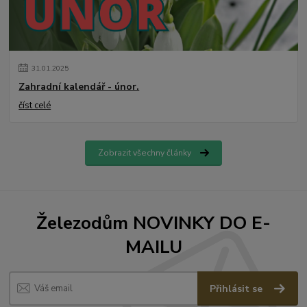
31
.
01
.
2025
Zahradní kalendář - únor.
číst celé
Zobrazit všechny články
Železodům NOVINKY DO E-
MAILU
Přihlásit se