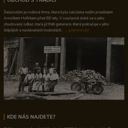
Železodům je rodinná firma, která byla založena naším pradědem
Arnoštem Hofírkem před 89 lety. V současné době se o jeho
zbudovaný odkaz stará již třetí generace, která pokračuje v jeho
šlépějích a nastavených hodnotách..
→ pokračování
KDE NÁS NAJDETE?