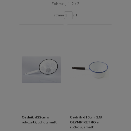
Zobrazuji 1-2 z 2
strana
z 1
Cedník d22cm s
Cedník d16cm, 1,5l,
rukojetí, ucho,smalt
OLYMP RETRO s
ručkou, smalt