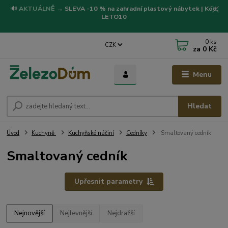
🔊
AKTUÁLNĚ
→
SLEVA -10 % na zahradní plastový nábytek | Kód:
LETO10
0
ks
CZK
za
0 Kč
Menu
Hledat
Úvod
Kuchyně
Kuchyňské náčiní
Cedníky
Smaltovaný cedník
Smaltovaný cedník
Upřesnit parametry
Nejnovější
Nejlevnější
Nejdražší