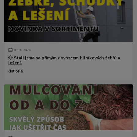
01
.
08
.
2026
💥 Stali jsme se přímým dovozcem hliníkových žebřů a
lešení.
číst celé