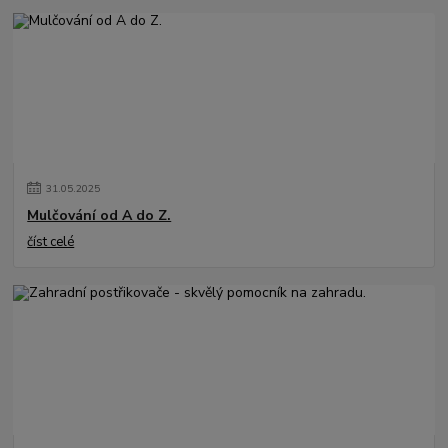
31
.
05
.
2025
Mulčování od A do Z.
číst celé