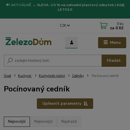
🔊
AKTUÁLNĚ
→
SLEVA -10 % na zahradní plastový nábytek | Kód:
LETO10
0
ks
CZK
za
0 Kč
Menu
Hledat
Úvod
Kuchyně
Kuchyňské náčiní
Cedníky
Pocínovaný cedník
Pocínovaný cedník
Upřesnit parametry
Nejnovější
Nejlevnější
Nejdražší