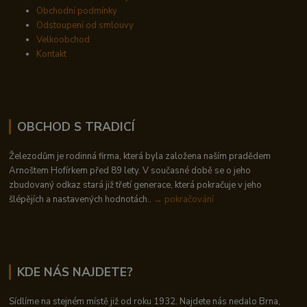
Obchodní podmínky
Odstoupení od smlouvy
Velkoobchod
Kontakt
OBCHOD S TRADICÍ
Železodům je rodinná firma, která byla založena naším pradědem
Arnoštem Hofírkem před 89 lety. V současné době se o jeho
zbudovaný odkaz stará již třetí generace, která pokračuje v jeho
šlépějích a nastavených hodnotách..
→ pokračování
KDE NÁS NAJDETE?
Sídlíme na stejném místě již od roku 1932. Najdete nás nedalo Brna,