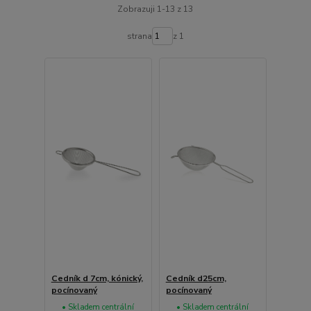
Zobrazuji 1-13 z 13
strana
z 1
Cedník d 7cm, kónický,
Cedník d25cm,
pocínovaný
pocínovaný
• Skladem centrální
• Skladem centrální