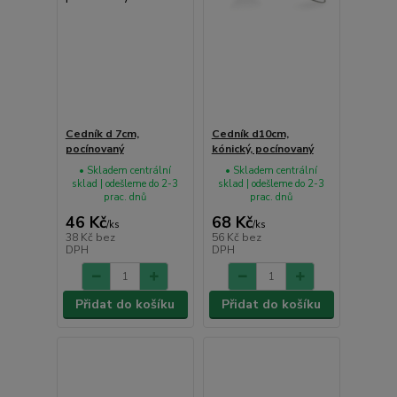
Cedník d 7cm,
Cedník d10cm,
pocínovaný
kónický, pocínovaný
• Skladem centrální
• Skladem centrální
sklad | odešleme do 2-3
sklad | odešleme do 2-3
prac. dnů
prac. dnů
46 Kč
68 Kč
/
ks
/
ks
38 Kč
bez
56 Kč
bez
DPH
DPH
Přidat do košíku
Přidat do košíku