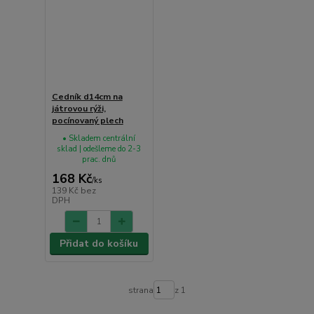
Cedník d14cm na
játrovou rýži,
pocínovaný plech
• Skladem centrální
sklad | odešleme do 2-3
prac. dnů
168 Kč
/
ks
139 Kč
bez
DPH
Přidat do košíku
strana
z 1