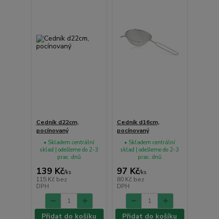
Cedník d22cm,
Cedník d16cm,
pocínovaný
pocínovaný
• Skladem centrální
• Skladem centrální
sklad | odešleme do 2-3
sklad | odešleme do 2-3
prac. dnů
prac. dnů
139 Kč
97 Kč
/
ks
/
ks
115 Kč
bez
80 Kč
bez
DPH
DPH
Přidat do košíku
Přidat do košíku