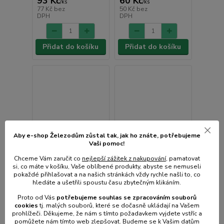
93 Kč
60 Kč
/
ks
/
ks
77 Kč
bez
50 Kč
bez
DPH
DPH
Přidat do košíku
Přidat do košíku
Aby e-shop Železodům zůstal tak, jak ho znáte, potřebujeme
Vaši pomoc!
Chceme Vám zaručit co
nejlepší zážitek z nakupování
, pamatovat
si, co máte v košíku, Vaše oblíbené produkty, abyste se nemuseli
pokaždé přihlašovat a na našich stránkách vždy rychle našli to, co
hledáte a ušetřili spoustu času zbytečným klikáním.
Proto od Vás
potřebujeme souhlas s
e
zpracováním souborů
cookies
t
j. malých souborů, které se dočasně ukládají na Vašem
prohlížeči. Děkujeme, že nám s tímto požadavkem vyjdete vstříc a
pomůžete nám tímto web zlepšovat. Budeme se k Vašim datům
Cedník d17cm na noky,