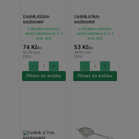
Cedník d12cm,
Cedník d 8cm,
pocínovaný
pocínovaný
• Skladem centrální
• Skladem centrální
sklad | odešleme do 2-3
sklad | odešleme do 2-3
prac. dnů
prac. dnů
74 Kč
53 Kč
/
ks
/
ks
61 Kč
bez
44 Kč
bez
DPH
DPH
Přidat do košíku
Přidat do košíku