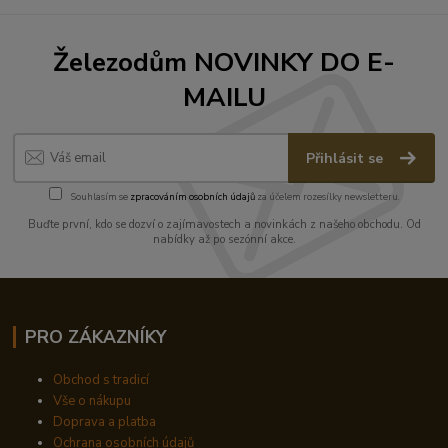
Železodům NOVINKY DO E-
MAILU
Přihlásit se
Souhlasím se
zpracováním osobních údajů
za účelem rozesílky newsletteru.
Buďte první, kdo se dozví o zajímavostech a novinkách z našeho obchodu. Od
nabídky až po sezónní akce.
PRO ZÁKAZNÍKY
Obchod s tradicí
Vše o nákupu
Doprava a platba
Ochrana osobních údajů