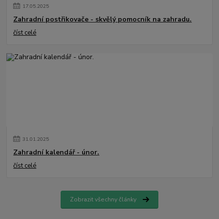
17
.
05
.
2025
Zahradní postřikovače - skvělý pomocník na zahradu.
číst celé
31
.
01
.
2025
Zahradní kalendář - únor.
číst celé
Zobrazit všechny články