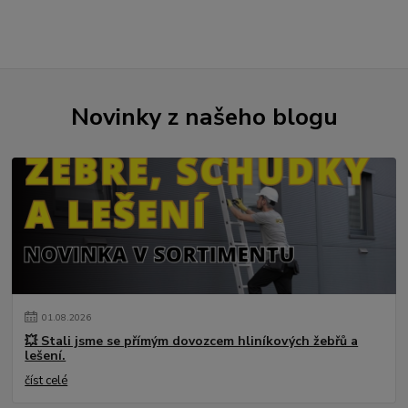
Novinky z našeho blogu
01
.
08
.
2026
💥 Stali jsme se přímým dovozcem hliníkových žebřů a
lešení.
číst celé