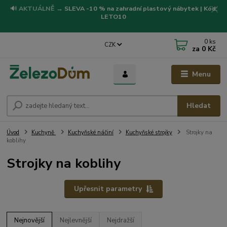
🔊
AKTUÁLNĚ
→
SLEVA -10 % na zahradní plastový nábytek | Kód:
LETO10
0
ks
CZK
za
0 Kč
Menu
Hledat
Úvod
Kuchyně
Kuchyňské náčiní
Kuchyňské strojky
Strojky na
koblihy
Strojky na koblihy
Upřesnit parametry
Nejnovější
Nejlevnější
Nejdražší