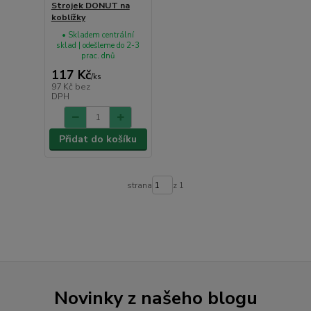
Strojek DONUT na
koblížky
• Skladem centrální
sklad | odešleme do 2-3
prac. dnů
117 Kč
/
ks
97 Kč
bez
DPH
Přidat do košíku
strana
z 1
Novinky z našeho blogu