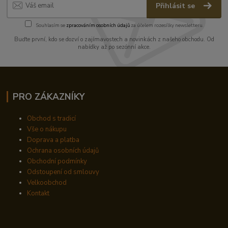
Přihlásit se
Souhlasím se
zpracováním osobních údajů
za účelem rozesílky newsletteru.
Buďte první, kdo se dozví o zajímavostech a novinkách z našeho obchodu. Od
nabídky až po sezónní akce.
PRO ZÁKAZNÍKY
Obchod s tradicí
Vše o nákupu
Doprava a platba
Ochrana osobních údajů
Obchodní podmínky
Odstoupení od smlouvy
Velkoobchod
Kontakt