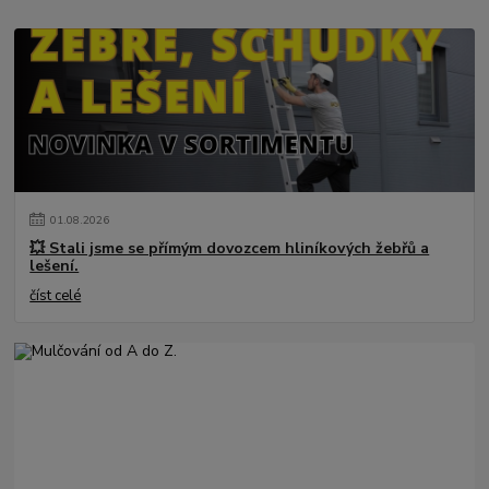
01
.
08
.
2026
💥 Stali jsme se přímým dovozcem hliníkových žebřů a
lešení.
číst celé