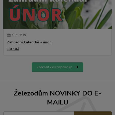
31
.
01
.
2025
Zahradní kalendář - únor.
číst celé
Zobrazit všechny články
Železodům NOVINKY DO E-
MAILU