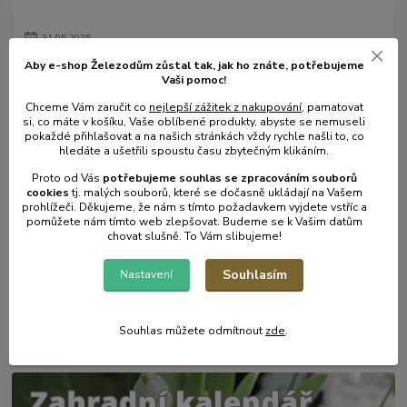
31
.
05
.
2025
Mulčování od A do Z.
Aby e-shop Železodům zůstal tak, jak ho znáte, potřebujeme
Vaši pomoc!
číst celé
Chceme Vám zaručit co
nejlepší zážitek z nakupování
, pamatovat
si, co máte v košíku, Vaše oblíbené produkty, abyste se nemuseli
pokaždé přihlašovat a na našich stránkách vždy rychle našli to, co
hledáte a ušetřili spoustu času zbytečným klikáním.
Proto od Vás
potřebujeme souhlas s
e
zpracováním souborů
cookies
t
j. malých souborů, které se dočasně ukládají na Vašem
prohlížeči. Děkujeme, že nám s tímto požadavkem vyjdete vstříc a
pomůžete nám tímto web zlepšovat. Budeme se k Vašim datům
chovat slušně. To Vám slibujeme!
Souhlasím
Nastavení
17
.
05
.
2025
Zahradní postřikovače - skvělý pomocník na zahradu.
Souhlas můžete odmítnout
zde
.
číst celé