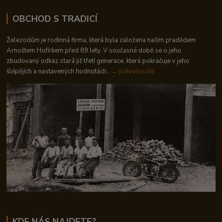
OBCHOD S TRADICÍ
Železodům je rodinná firma, která byla založena naším pradědem
Arnoštem Hofírkem před 89 lety. V současné době se o jeho
zbudovaný odkaz stará již třetí generace, která pokračuje v jeho
šlépějích a nastavených hodnotách..
→ pokračování
KDE NÁS NAJDETE?