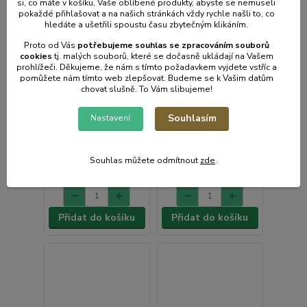
si, co máte v košíku, Vaše oblíbené produkty, abyste se nemuseli
pokaždé přihlašovat a na našich stránkách vždy rychle našli to, co
hledáte a ušetřili spoustu času zbytečným klikáním.
Proto od Vás
potřebujeme souhlas s
e
zpracováním souborů
cookies
t
j. malých souborů, které se dočasně ukládají na Vašem
prohlížeči. Děkujeme, že nám s tímto požadavkem vyjdete vstříc a
pomůžete nám tímto web zlepšovat. Budeme se k Vašim datům
chovat slušně. To Vám slibujeme!
Deska 5460-32/12
Deska 5450-32/10
Souhlasím
Nastavení
Skladem e-shop, méně
Skladem e-shop, méně
než 5ks
než 5ks
509 Kč
521 Kč
/
ks
/
ks
Souhlas můžete odmítnout
zde
.
421 Kč
bez
431 Kč
bez
DPH
DPH
Přidat do košíku
Přidat do košíku