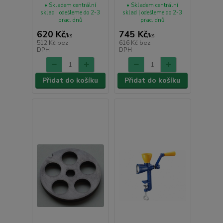
• Skladem centrální
• Skladem centrální
sklad | odešleme do 2-3
sklad | odešleme do 2-3
prac. dnů
prac. dnů
620 Kč
745 Kč
/
ks
/
ks
512 Kč
bez
616 Kč
bez
DPH
DPH
Přidat do košíku
Přidat do košíku