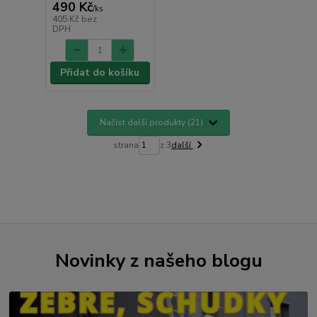
490 Kč
/
ks
405 Kč
bez
DPH
Přidat do košíku
Načíst další produkty (21)
strana
z 3
další
Novinky z našeho blogu