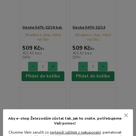
Deska 5475-32/16 bal.
Deska 5470-32/14
Skladem e-shop, méně
Skladem e-shop, méně
než 5ks
než 5ks
509 Kč
509 Kč
/
ks
/
ks
421 Kč
bez
421 Kč
bez
DPH
DPH
Přidat do košíku
Přidat do košíku
Aby e-shop Železodům zůstal tak, jak ho znáte, potřebujeme
Vaši pomoc!
Chceme Vám zaručit co
nejlepší zážitek z nakupování
, pamatovat