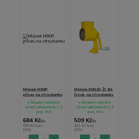
Mlýnek M90P,
Mlýnek M90 Bí, Žl, Bé,
přísav.,na strouhanku
šroub.,na strouhanku
• Skladem centrální
• Skladem centrální
sklad | odešleme do 2-3
sklad | odešleme do 2-3
prac. dnů
prac. dnů
684 Kč
509 Kč
/
ks
/
ks
565 Kč
bez
421 Kč
bez
DPH
DPH