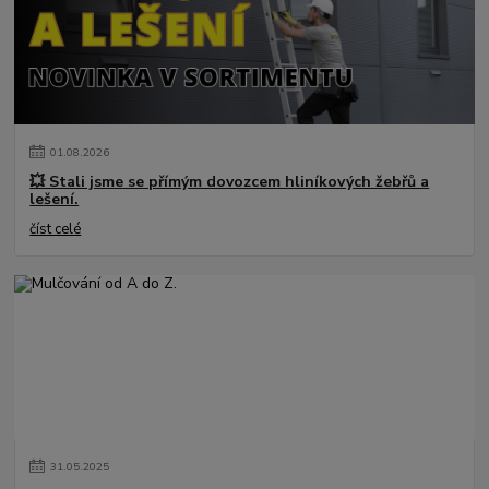
01
.
08
.
2026
💥 Stali jsme se přímým dovozcem hliníkových žebřů a
lešení.
číst celé
31
.
05
.
2025