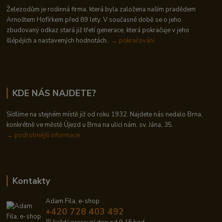
Železodům je rodinná firma, která byla založena naším pradědem
Arnoštem Hofírkem před 89 lety. V současné době se o jeho
zbudovaný odkaz stará již třetí generace, která pokračuje v jeho
šlépějích a nastavených hodnotách..
→ pokračování
KDE NÁS NAJDETE?
Sídlíme na stejném místě již od roku 1932. Najdete nás nedalo Brna,
konkrétně ve městě Újezd u Brna na ulici nám. sv. Jána, 35.
→
podrobnější informace
Kontakty
Adam Fila, e-shop
+420 728 403 492