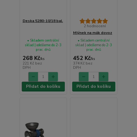
Deska 5280-10/18 bal.
2 hodnocení
Mlýnek na mák dovoz
• Skladem centrální
• Skladem centrální
sklad | odešleme do 2-3
sklad | odešleme do 2-3
prac. dnů
prac. dnů
268 Kč
452 Kč
/
ks
/
ks
221 Kč
bez
374 Kč
bez
DPH
DPH
Přidat do košíku
Přidat do košíku