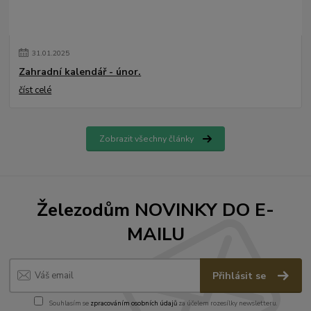
31
.
01
.
2025
Zahradní kalendář - únor.
číst celé
Zobrazit všechny články
Železodům NOVINKY DO E-
MAILU
Přihlásit se
Souhlasím se
zpracováním osobních údajů
za účelem rozesílky newsletteru.