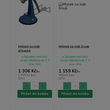
Mlýnek na mák
Mlýnek na mák šroub
přísavka
• Skladem centrální
• Skladem centrální
sklad | odešleme do 2-3
sklad | odešleme do 2-3
prac. dnů
prac. dnů
1 306 Kč
1 159 Kč
/
ks
/
ks
1 079 Kč
bez
958 Kč
bez
DPH
DPH
Přidat do košíku
Přidat do košíku