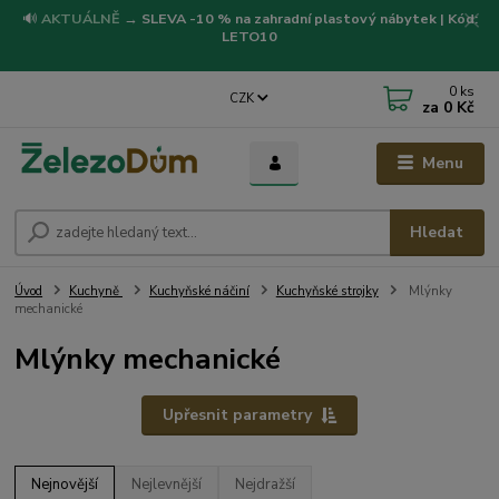
🔊
AKTUÁLNĚ
→
SLEVA -10 % na zahradní plastový nábytek | Kód:
LETO10
0
ks
CZK
za
0 Kč
Menu
Hledat
Úvod
Kuchyně
Kuchyňské náčiní
Kuchyňské strojky
Mlýnky
mechanické
Mlýnky mechanické
Upřesnit parametry
Nejnovější
Nejlevnější
Nejdražší