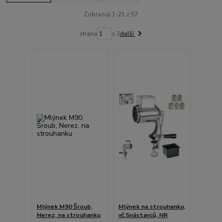
Zobrazuji 1-21 z 57
strana
z 3
další
Mlýnek M90 Šroub,
Mlýnek na strouhanku,
Nerez, na strouhanku
vč.5nástavců, NR