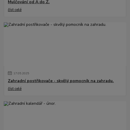
Mulčování od A do Z.
číst celé
17
.
05
.
2025
Zahradní postřikovače - skvělý pomocník na zahradu.
číst celé