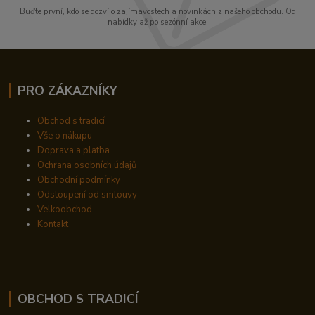
Buďte první, kdo se dozví o zajímavostech a novinkách z našeho obchodu. Od
nabídky až po sezónní akce.
PRO ZÁKAZNÍKY
Obchod s tradicí
Vše o nákupu
Doprava a platba
Ochrana osobních údajů
Obchodní podmínky
Odstoupení od smlouvy
Velkoobchod
Kontakt
OBCHOD S TRADICÍ