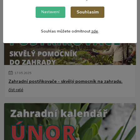
číst celé
Souhlasím
Nastavení
Souhlas můžete odmítnout
zde
.
17
.
05
.
2025
Zahradní postřikovače - skvělý pomocník na zahradu.
číst celé