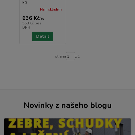
kg
Není skladem
636 Kč
/
ks
568 Kč
bez
DPH
Detail
strana
z 1
Novinky z našeho blogu