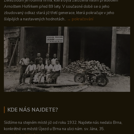
Železodům je rodinná firma, která byla založena naším pradědem
Arnoštem Hofírkem před 89 lety. V současné době se o jeho
zbudovaný odkaz stará již třetí generace, která pokračuje v jeho
šlépějích a nastavených hodnotách..
→ pokračování
KDE NÁS NAJDETE?
Sídlíme na stejném místě již od roku 1932. Najdete nás nedalo Brna,
konkrétně ve městě Újezd u Brna na ulici nám. sv. Jána, 35.