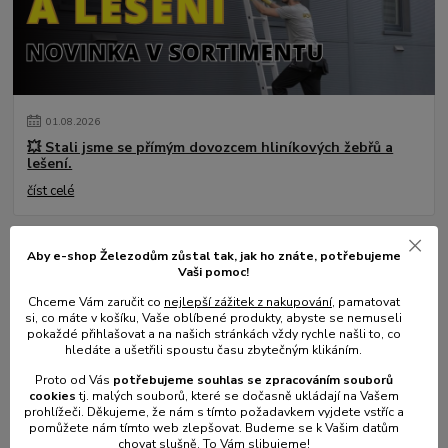
01
.
08
.
2026
💥 Stali jsme se přímým dovozcem hliníkových žebřů a
lešení.
číst celé
Aby e-shop Železodům zůstal tak, jak ho znáte, potřebujeme
Vaši pomoc!
Chceme Vám zaručit co
nejlepší zážitek z nakupování
, pamatovat
si, co máte v košíku, Vaše oblíbené produkty, abyste se nemuseli
pokaždé přihlašovat a na našich stránkách vždy rychle našli to, co
hledáte a ušetřili spoustu času zbytečným klikáním.
Proto od Vás
potřebujeme souhlas s
e
zpracováním souborů
cookies
t
j. malých souborů, které se dočasně ukládají na Vašem
31
.
05
.
2025
prohlížeči. Děkujeme, že nám s tímto požadavkem vyjdete vstříc a
pomůžete nám tímto web zlepšovat. Budeme se k Vašim datům
Mulčování od A do Z.
chovat slušně. To Vám slibujeme!