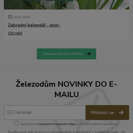
31
.
01
.
2025
Zahradní kalendář - únor.
číst celé
Zobrazit všechny články
Železodům NOVINKY DO E-
MAILU
Přihlásit se
Souhlasím se
zpracováním osobních údajů
za účelem rozesílky newsletteru.
Buďte první, kdo se dozví o zajímavostech a novinkách z našeho obchodu. Od