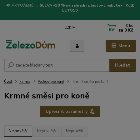
🔊
AKTUÁLNĚ
→
SLEVA -10 % na zahradní plastový nábytek | Kód:
LETO10
0
ks
CZK
za
0 Kč
Menu
Hledat
Úvod
Farma
Potřeby pro koně
Krmné směsi pro koně
Krmné směsi pro koně
Upřesnit parametry
Nejnovější
Nejlevnější
Nejdražší