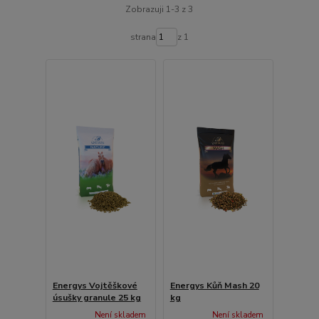
Zobrazuji 1-3 z 3
strana
z 1
Energys Vojtěškové
Energys Kůň Mash 20
úsušky granule 25 kg
kg
Není skladem
Není skladem