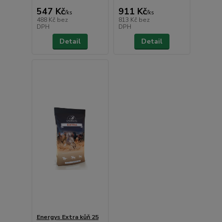
547 Kč
911 Kč
/
ks
/
ks
488 Kč
bez
813 Kč
bez
DPH
DPH
Detail
Detail
Energys Extra kůň 25