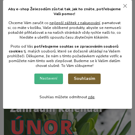
číst celé
Aby e-shop Železodům zůstal tak, jak ho znáte, potřebujeme
Vaši pomoc!
Chceme Vám zaručit co
nejlepší zážitek z nakupování
, pamatovat
si, co máte v košíku, Vaše oblíbené produkty, abyste se nemuseli
pokaždé přihlašovat a na našich stránkách vždy rychle našli to, co
hledáte a ušetřili spoustu času zbytečným klikáním.
Proto od Vás
potřebujeme souhlas s
e
zpracováním souborů
cookies
t
j. malých souborů, které se dočasně ukládají na Vašem
prohlížeči. Děkujeme, že nám s tímto požadavkem vyjdete vstříc a
pomůžete nám tímto web zlepšovat. Budeme se k Vašim datům
chovat slušně. To Vám slibujeme!
17
.
05
.
2025
Zahradní postřikovače - skvělý pomocník na zahradu.
Souhlasím
Nastavení
číst celé
Souhlas můžete odmítnout
zde
.