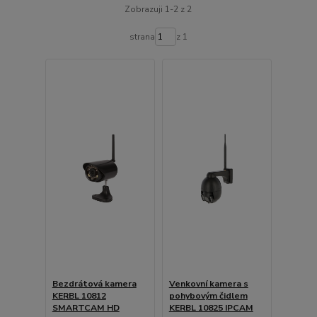
Zobrazuji 1-2 z 2
strana
z 1
Bezdrátová kamera
Venkovní kamera s
KERBL 10812
pohybovým čidlem
SMARTCAM HD
KERBL 10825 IPCAM