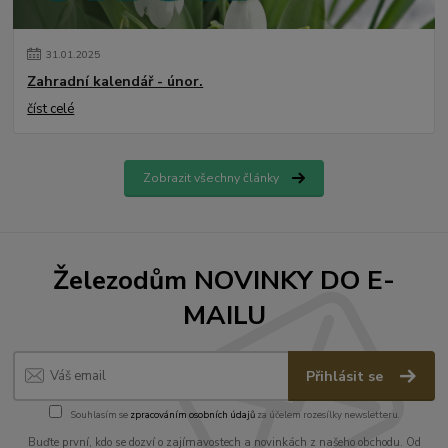
31
.
01
.
2025
Zahradní kalendář - únor.
číst celé
Zobrazit všechny články
Železodům NOVINKY DO E-
MAILU
Přihlásit se
Souhlasím se
zpracováním osobních údajů
za účelem rozesílky newsletteru.
Buďte první, kdo se dozví o zajímavostech a novinkách z našeho obchodu. Od