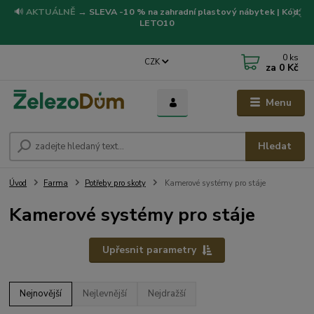
🔊
AKTUÁLNĚ
→
SLEVA -10 % na zahradní plastový nábytek | Kód:
LETO10
0
ks
CZK
za
0 Kč
Menu
Hledat
Úvod
Farma
Potřeby pro skoty
Kamerové systémy pro stáje
Kamerové systémy pro stáje
Upřesnit parametry
Nejnovější
Nejlevnější
Nejdražší