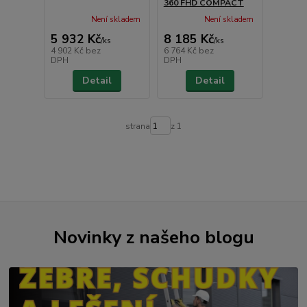
360 FHD COMPACT
Není skladem
Není skladem
5 932 Kč
8 185 Kč
/
ks
/
ks
4 902 Kč
bez
6 764 Kč
bez
DPH
DPH
Detail
Detail
strana
z 1
Novinky z našeho blogu