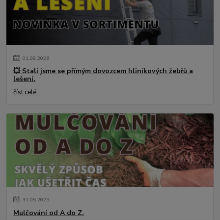
01
.
08
.
2026
💥 Stali jsme se přímým dovozcem hliníkových žebřů a
lešení.
číst celé
31
.
05
.
2025
Mulčování od A do Z.