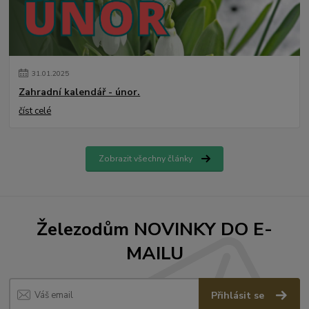
31
.
01
.
2025
Zahradní kalendář - únor.
číst celé
Zobrazit všechny články
Železodům NOVINKY DO E-
MAILU
Přihlásit se