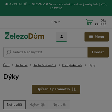
🔊
AKTUÁLNĚ
→
SLEVA -10 % na zahradní plastový nábytek | Kód:
LETO10
0
ks
CZK
za
0 Kč
Menu
Hledat
Úvod
Kuchyně
Kuchyňské náčiní
Kuchyňské nože
Dýky
Dýky
Upřesnit parametry
Nejnovější
Nejlevnější
Nejdražší