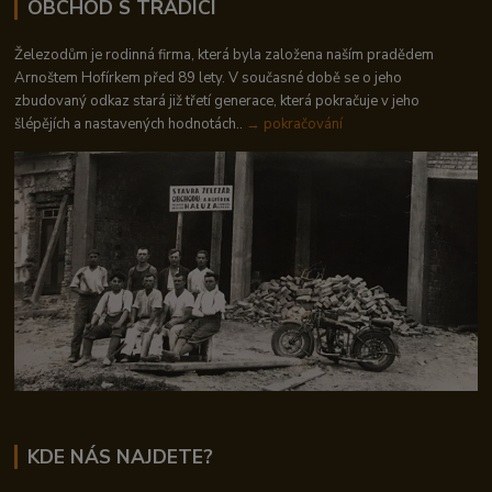
OBCHOD S TRADICÍ
Železodům je rodinná firma, která byla založena naším pradědem
Arnoštem Hofírkem před 89 lety. V současné době se o jeho
zbudovaný odkaz stará již třetí generace, která pokračuje v jeho
šlépějích a nastavených hodnotách..
→ pokračování
KDE NÁS NAJDETE?