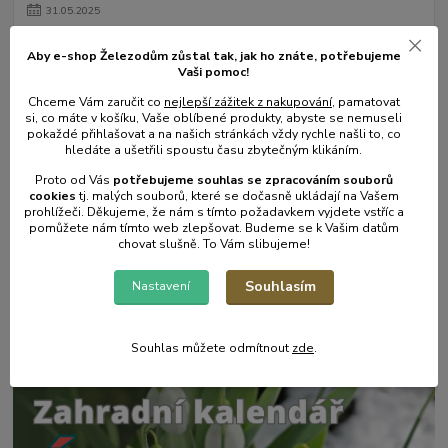
31
.
05
.
2025
Mulčování od A do Z.
Aby e-shop Železodům zůstal tak, jak ho znáte, potřebujeme
číst celé
Vaši pomoc!
Chceme Vám zaručit co
nejlepší zážitek z nakupování
, pamatovat
si, co máte v košíku, Vaše oblíbené produkty, abyste se nemuseli
pokaždé přihlašovat a na našich stránkách vždy rychle našli to, co
hledáte a ušetřili spoustu času zbytečným klikáním.
Proto od Vás
potřebujeme souhlas s
e
zpracováním souborů
cookies
t
j. malých souborů, které se dočasně ukládají na Vašem
prohlížeči. Děkujeme, že nám s tímto požadavkem vyjdete vstříc a
pomůžete nám tímto web zlepšovat. Budeme se k Vašim datům
chovat slušně. To Vám slibujeme!
17
.
05
.
2025
Souhlasím
Nastavení
Zahradní postřikovače - skvělý pomocník na zahradu.
číst celé
Souhlas můžete odmítnout
zde
.