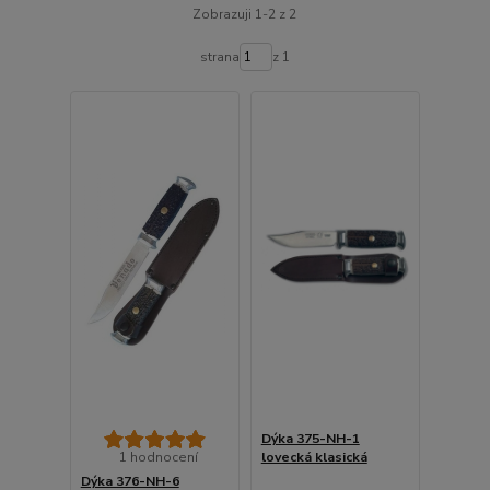
Zobrazuji 1-2 z 2
strana
z 1
Dýka 375-NH-1
1 hodnocení
lovecká klasická
Dýka 376-NH-6