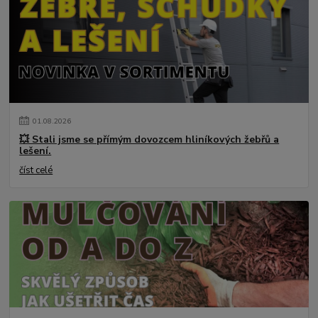
01
.
08
.
2026
💥 Stali jsme se přímým dovozcem hliníkových žebřů a
lešení.
číst celé