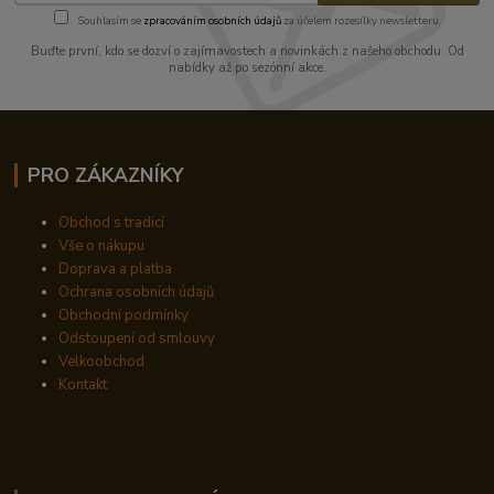
Souhlasím se
zpracováním osobních údajů
za účelem rozesílky newsletteru.
Buďte první, kdo se dozví o zajímavostech a novinkách z našeho obchodu. Od
nabídky až po sezónní akce.
PRO ZÁKAZNÍKY
Obchod s tradicí
Vše o nákupu
Doprava a platba
Ochrana osobních údajů
Obchodní podmínky
Odstoupení od smlouvy
Velkoobchod
Kontakt