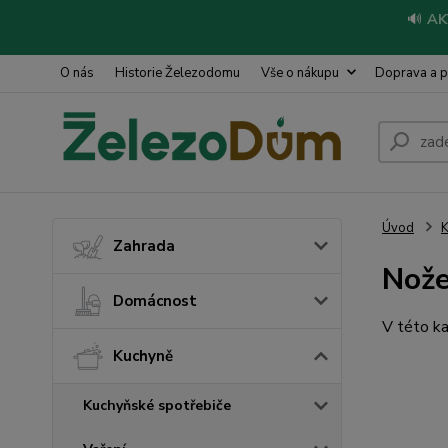
🔊
AK
O nás
Historie Železodomu
Vše o nákupu
Doprava a p
Úvod
Zahrada
Nož
Domácnost
V této ka
Kuchyně
Kuchyňské spotřebiče