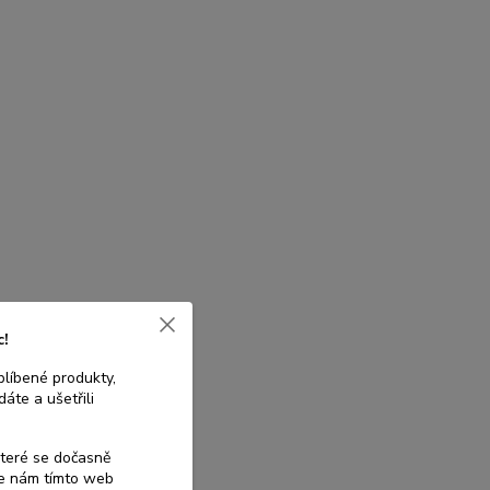
c!
blíbené produkty,
áte a ušetřili
které se dočasně
te nám tímto web