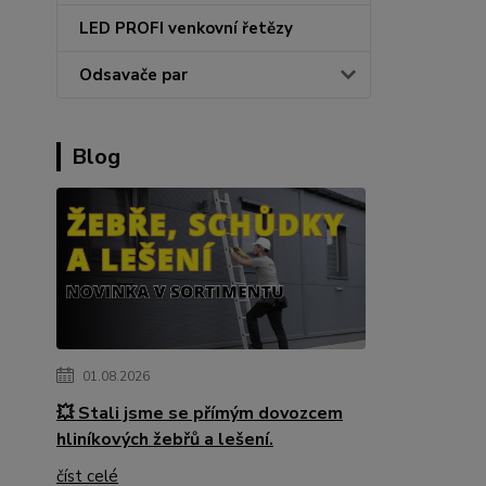
LED PROFI venkovní řetězy
Odsavače par
Blog
01.08.2026
💥 Stali jsme se přímým dovozcem
hliníkových žebřů a lešení.
číst celé