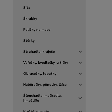
Síta
Škrabky
Paličky na maso
Stěrky
Struhadla, kráječe
Vařečky, kvedlačky, vrtičky
Obracečky, lopatky
Naběračky, pěnovky, lžíce
Šťouchadla, mačkadla,
hmoždíře
Kleště, pinzety