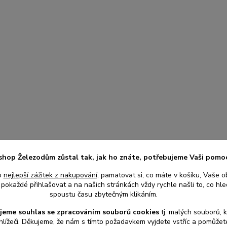
shop Železodům zůstal tak, jak ho znáte, potřebujeme Vaši pomo
o
nejlepší zážitek z nakupování
, pamatovat si, co máte v košíku, Vaše o
pokaždé přihlašovat a na našich stránkách vždy rychle našli to, co hled
spoustu času zbytečným klikáním.
jeme souhlas s
e
zpracováním souborů cookies
t
j. malých souborů, 
hlížeči. Děkujeme, že nám s tímto požadavkem vyjdete vstříc a pomůže