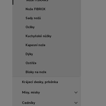
Nože FISKARS
Nože FIBROX
Sady nožů
Ocilky
Kuchyňské nůžky
Kapesní nože
Dýky
Ostřiče
Bloky na nože
Krájecí desky, prkénka
Mísy, misky
Cedníky