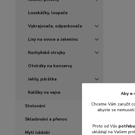
Louskáčky, loupače
Vykrajovače, odpeckovače
Lisy na ovoce a zeleninu
Kuchyňské strojky
Otvíráky na konzervy
Jehly, párátka
Kalíšky na vejce
Aby e-
Chceme Vám zaručit c
Stolování
abyste se nemuseli 
Skladování a přenos
Proto od Vás
potřebu
ukládají na Vašem pro
Mytí nádobí