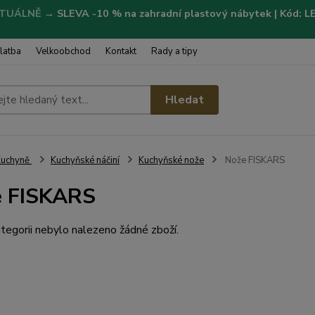
TUÁLNĚ
→
SLEVA -10 % na zahradní plastový nábytek | Kód: 
latba
Velkoobchod
Kontakt
Rady a tipy
Hledat
Kuchyně
Kuchyňské náčiní
Kuchyňské nože
Nože FISKARS
e FISKARS
tegorii nebylo nalezeno žádné zboží.