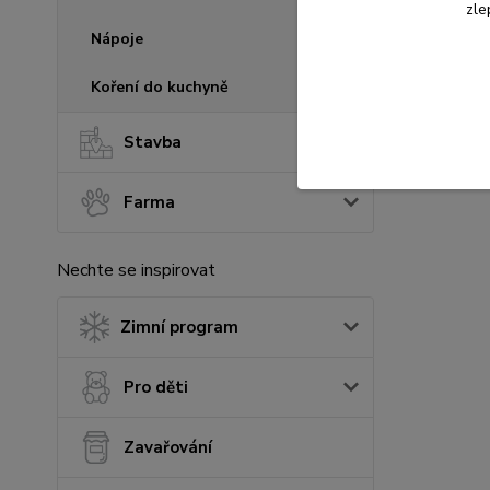
zle
Nápoje
Koření do kuchyně
Stavba
Farma
Nechte se inspirovat
Zimní program
Pro děti
Zavařování