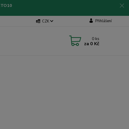
LETO10
Přihlášení
CZK
0
ks
za
0 Kč