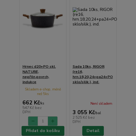
Hrnec d20+PO skl.
Sada 10ks, RIGOR
NATURE,
(re16,
nepřiln.povrch,
hrn.18,20,24+pa24+PO
indukce
sklo/silik.), ind.
Skladem e-shop, méně
než 5ks
662 Kč
/
ks
Není skladem
547 Kč
bez
3 055 Kč
DPH
/
bal
2 525 Kč
bez
DPH
Přidat do košíku
Detail