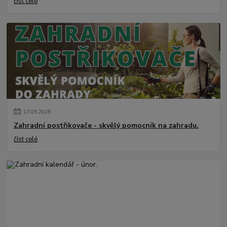
číst celé
17
.
05
.
2025
Zahradní postřikovače - skvělý pomocník na zahradu.
číst celé