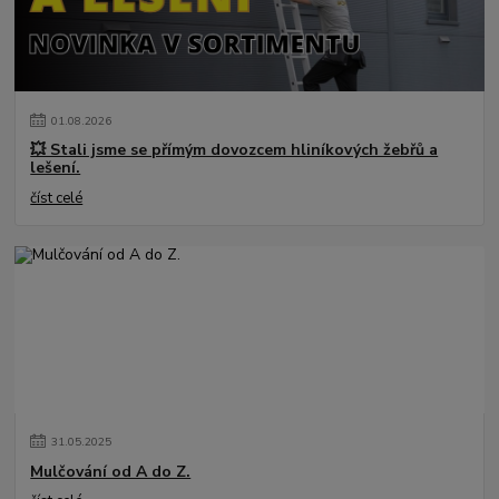
01
.
08
.
2026
💥 Stali jsme se přímým dovozcem hliníkových žebřů a
lešení.
číst celé
31
.
05
.
2025
Mulčování od A do Z.