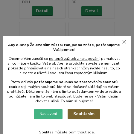
DPH
DPH
Detail
Detail
Aby e-shop Železodům zůstal tak, jak ho znáte, potřebujeme
Vaši pomoc!
Chceme Vám zaručit co
nejlepší zážitek z nakupování
, pamatovat
si, co máte v košíku, Vaše oblíbené produkty, abyste se nemuseli
pokaždé přihlašovat a na našich stránkách vždy rychle našli to, co
hledáte a ušetřili spoustu času zbytečným klikáním.
Proto od Vás
potřebujeme souhlas s
e
zpracováním souborů
cookies
t
j. malých souborů, které se dočasně ukládají na Vašem
prohlížeči. Děkujeme, že nám s tímto požadavkem vyjdete vstříc a
pomůžete nám tímto web zlepšovat. Budeme se k Vašim datům
chovat slušně. To Vám slibujeme!
Souhlasím
Nastavení
Hrnec d24cm
Hrnec d28nízký+PO
GRANDE+PO sklo,
skl. NATURE,
nepřiln.povrch
nepřiln.povrch-kámen,
indukce
Souhlas můžete odmítnout
zde
.