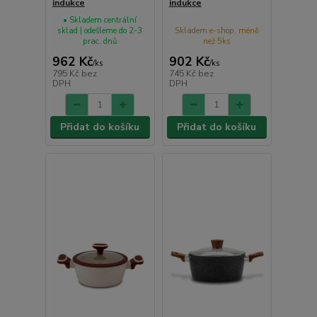
indukce
indukce
• Skladem centrální
sklad | odešleme do 2-3
Skladem e-shop, méně
prac. dnů
než 5ks
962 Kč
902 Kč
/
ks
/
ks
795 Kč
bez
745 Kč
bez
DPH
DPH
Přidat do košíku
Přidat do košíku