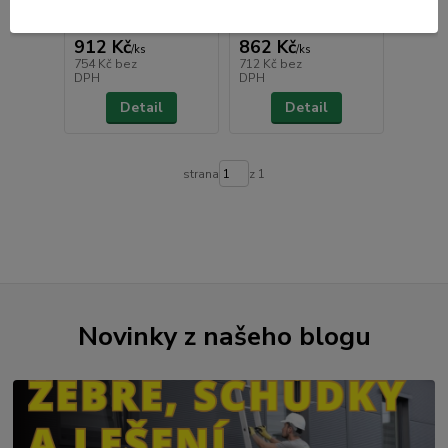
Není skladem
Není skladem
912 Kč
862 Kč
/
ks
/
ks
754 Kč
bez
712 Kč
bez
DPH
DPH
Detail
Detail
strana
z 1
Novinky z našeho blogu