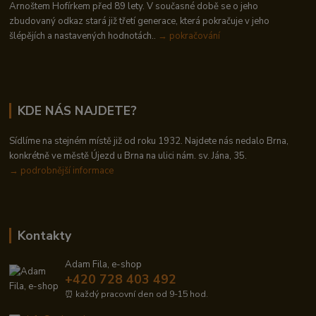
Arnoštem Hofírkem před 89 lety. V současné době se o jeho
zbudovaný odkaz stará již třetí generace, která pokračuje v jeho
šlépějích a nastavených hodnotách..
→ pokračování
KDE NÁS NAJDETE?
Sídlíme na stejném místě již od roku 1932. Najdete nás nedalo Brna,
konkrétně ve městě Újezd u Brna na ulici nám. sv. Jána, 35.
→
podrobnější informace
Kontakty
Adam Fila, e-shop
+420 728 403 492
⏰ každý pracovní den od 9-15 hod.