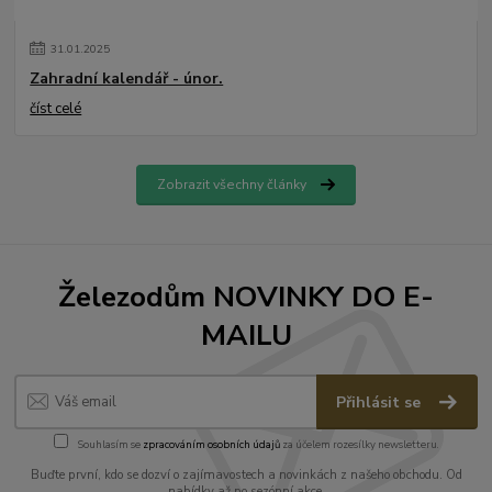
31
.
01
.
2025
Zahradní kalendář - únor.
číst celé
Zobrazit všechny články
Železodům NOVINKY DO E-
MAILU
Přihlásit se
Souhlasím se
zpracováním osobních údajů
za účelem rozesílky newsletteru.
Buďte první, kdo se dozví o zajímavostech a novinkách z našeho obchodu. Od
nabídky až po sezónní akce.