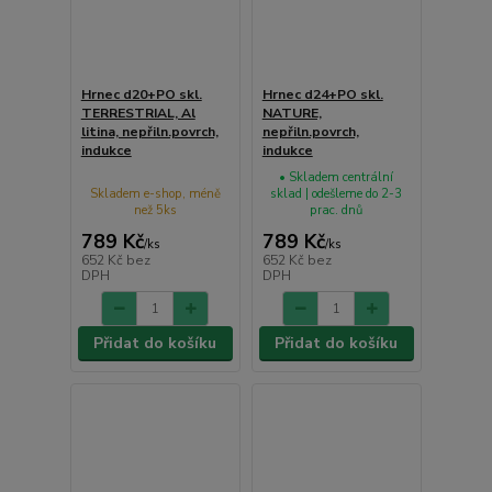
Hrnec d20+PO skl.
Hrnec d24+PO skl.
TERRESTRIAL, Al
NATURE,
litina, nepřiln.povrch,
nepřiln.povrch,
indukce
indukce
• Skladem centrální
Skladem e-shop, méně
sklad | odešleme do 2-3
než 5ks
prac. dnů
789 Kč
789 Kč
/
ks
/
ks
652 Kč
bez
652 Kč
bez
DPH
DPH
Přidat do košíku
Přidat do košíku