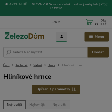
🔊
AKTUÁLNĚ
→
SLEVA -10 % na zahradní plastový nábytek | Kód:
LETO10
0
ks
CZK
za
0 Kč
Menu
Hledat
Úvod
Kuchyně
Vaření
Hrnce
Hliníkové hrnce
Hliníkové hrnce
Upřesnit parametry
Nejnovější
Nejlevnější
Nejdražší