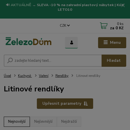
🔊
AKTUÁLNĚ
→
SLEVA -10 % na zahradní plastový nábytek | Kód:
LETO10
0
ks
CZK
za
0 Kč
Menu
Hledat
Úvod
Kuchyně
Vaření
Rendlíky
Litinové rendlíky
Litinové rendlíky
Upřesnit parametry
Nejnovější
Nejlevnější
Nejdražší