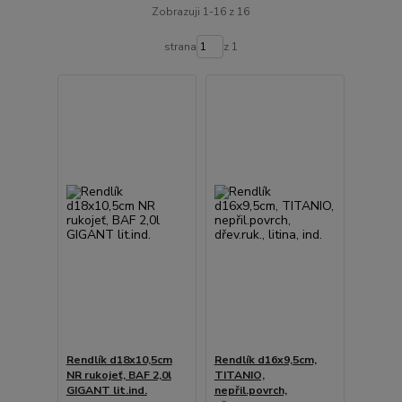
Zobrazuji 1-16 z 16
strana
z 1
Rendlík d18x10,5cm
Rendlík d16x9,5cm,
NR rukojeť, BAF 2,0l
TITANIO,
GIGANT lit.ind.
nepřil.povrch,