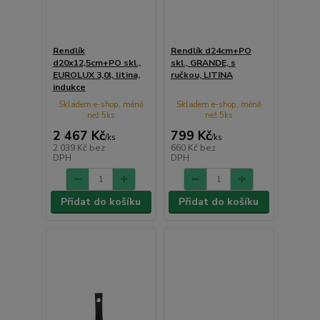
Rendlík
Rendlík d24cm+PO
d20x12,5cm+PO skl.,
skl., GRANDE, s
EUROLUX 3,0l, litina,
ručkou, LITINA
indukce
Skladem e-shop, méně
Skladem e-shop, méně
než 5ks
než 5ks
2 467 Kč
799 Kč
/
ks
/
ks
2 039 Kč
bez
660 Kč
bez
DPH
DPH
Přidat do košíku
Přidat do košíku