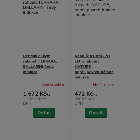
Rendlík d16cm,
Rendlík d18cm+PO
rukojeť. FERRARA,
skl. s rukojetí,
BALLARINI, šedý,
NATURE,
indukce
nepřil.povrch-kámen,
indukce
Není skladem
Není skladem
1 672 Kč
472 Kč
/
ks
/
ks
1 382 Kč
bez
390 Kč
bez
DPH
DPH
Detail
Detail