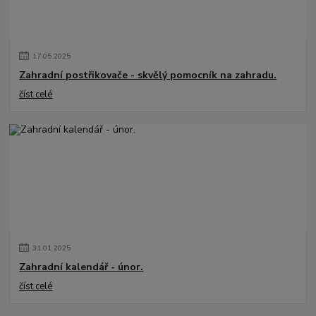
17
.
05
.
2025
Zahradní postřikovače - skvělý pomocník na zahradu.
číst celé
31
.
01
.
2025
Zahradní kalendář - únor.
číst celé