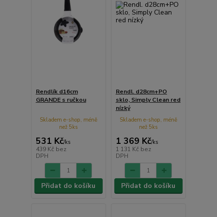
Rendlík d16cm
Rendl. d28cm+PO
GRANDE s ručkou
sklo, Simply Clean red
nízký
Skladem e-shop, méně
Skladem e-shop, méně
než 5ks
než 5ks
531 Kč
1 369 Kč
/
ks
/
ks
439 Kč
bez
1 131 Kč
bez
DPH
DPH
Přidat do košíku
Přidat do košíku