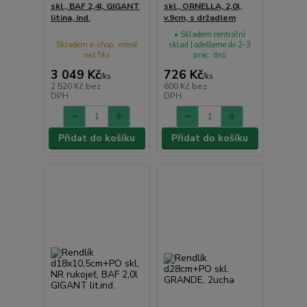
skl., BAF 2,4l, GIGANT
skl., ORNELLA, 2,0l,
litina, ind.
v.9cm, s držadlem
• Skladem centrální
Skladem e-shop, méně
sklad | odešleme do 2-3
než 5ks
prac. dnů
3 049 Kč
726 Kč
/
ks
/
ks
2 520 Kč
bez
600 Kč
bez
DPH
DPH
Přidat do košíku
Přidat do košíku