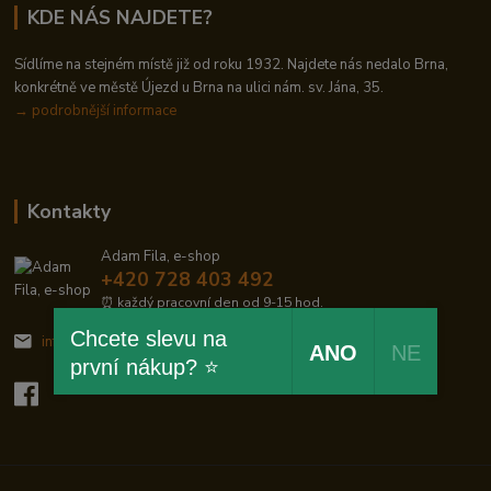
KDE NÁS NAJDETE?
Sídlíme na stejném místě již od roku 1932. Najdete nás nedalo Brna,
konkrétně ve městě Újezd u Brna na ulici nám. sv. Jána, 35.
→
podrobnější informace
Kontakty
Adam Fila, e-shop
+420 728 403 492
⏰ každý pracovní den od 9-15 hod.
Chcete slevu na
info@zelezodum.cz
ANO
NE
první nákup? ⭐