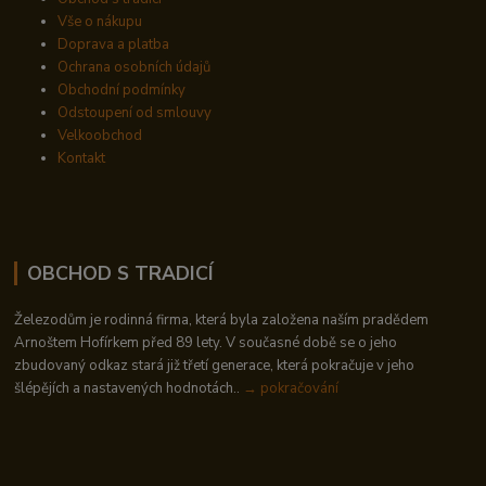
Vše o nákupu
Doprava a platba
Ochrana osobních údajů
Obchodní podmínky
Odstoupení od smlouvy
Velkoobchod
Kontakt
OBCHOD S TRADICÍ
Železodům je rodinná firma, která byla založena naším pradědem
Arnoštem Hofírkem před 89 lety. V současné době se o jeho
zbudovaný odkaz stará již třetí generace, která pokračuje v jeho
šlépějích a nastavených hodnotách..
→ pokračování