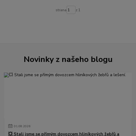
strana
z 1
Novinky z našeho blogu
01
.
08
.
2026
💥 Stali jsme se přímým dovozcem hliníkových žebřů a