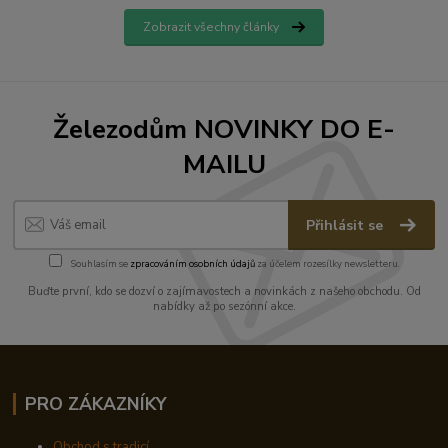
Zobrazit všechny články
Železodům NOVINKY DO E-
MAILU
Přihlásit se
Souhlasím se
zpracováním osobních údajů
za účelem rozesílky newsletteru.
Buďte první, kdo se dozví o zajímavostech a novinkách z našeho obchodu. Od
nabídky až po sezónní akce.
PRO ZÁKAZNÍKY
Obchod s tradicí