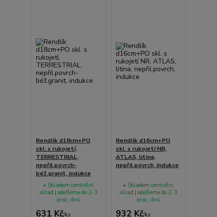
Rendlík d18cm+PO
Rendlík d16cm+PO
skl. s rukojetí,
skl. s rukojetí NR,
TERRESTRIAL,
ATLAS, litina,
nepřil.povrch-
nepřil.povrch, indukce
béž.granit, indukce
• Skladem centrální
• Skladem centrální
sklad | odešleme do 2-3
sklad | odešleme do 2-3
prac. dnů
prac. dnů
631 Kč
932 Kč
/
ks
/
ks