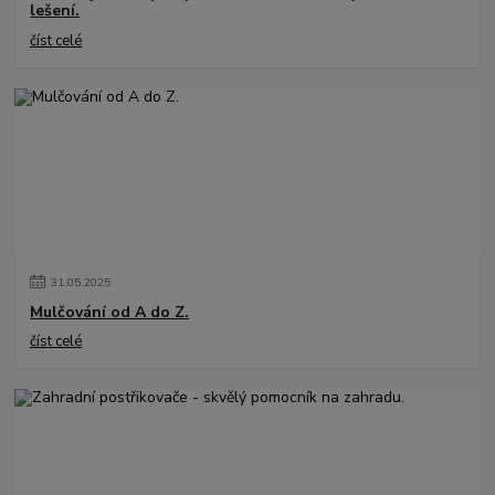
lešení.
číst celé
31
.
05
.
2025
Mulčování od A do Z.
číst celé