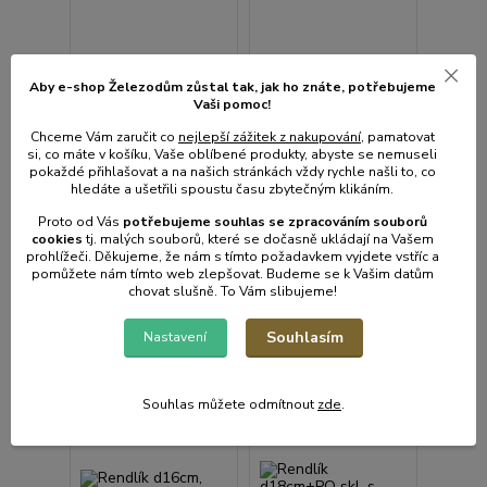
Aby e-shop Železodům zůstal tak, jak ho znáte, potřebujeme
Vaši pomoc!
Rendlík
Rendlík d28cm+PO
d18x10,5cm+PO skl,
skl. GRANDE, 2ucha
Chceme Vám zaručit co
nejlepší zážitek z nakupování
, pamatovat
si, co máte v košíku, Vaše oblíbené produkty, abyste se nemuseli
NR rukojeť, BAF 2,0l
pokaždé přihlašovat a na našich stránkách vždy rychle našli to, co
GIGANT lit.ind.
hledáte a ušetřili spoustu času zbytečným klikáním.
Není skladem
Není skladem
Proto od Vás
potřebujeme souhlas s
e
zpracováním souborů
3 023 Kč
1 008 Kč
/
ks
/
ks
cookies
t
j. malých souborů, které se dočasně ukládají na Vašem
2 498 Kč
bez
833 Kč
bez
prohlížeči. Děkujeme, že nám s tímto požadavkem vyjdete vstříc a
DPH
DPH
pomůžete nám tímto web zlepšovat. Budeme se k Vašim datům
chovat slušně. To Vám slibujeme!
Detail
Detail
Souhlasím
Nastavení
Souhlas můžete odmítnout
zde
.