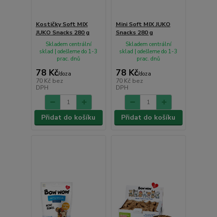
Kostičky Soft MIX
Mini Soft MIX JUKO
JUKO Snacks 280 g
Snacks 280 g
Skladem centrální
Skladem centrální
sklad | odešleme do 1-3
sklad | odešleme do 1-3
prac. dnů
prac. dnů
78 Kč
78 Kč
/
doza
/
doza
70 Kč
bez
70 Kč
bez
DPH
DPH
Přidat do košíku
Přidat do košíku