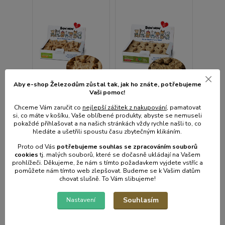
Aby e-shop Železodům zůstal tak, jak ho znáte, potřebujeme
Vaši pomoc!
Chceme Vám zaručit co
nejlepší zážitek z nakupování
, pamatovat
si, co máte v košíku, Vaše oblíbené produkty, abyste se nemuseli
pokaždé přihlašovat a na našich stránkách vždy rychle našli to, co
hledáte a ušetřili spoustu času zbytečným klikáním.
Mini natural Prebio
Kost natural hovězí s
kostičky drůbeží a
kolagenem a
Proto od Vás
potřebujeme souhlas s
e
zpracováním souborů
juka 900 g
brusinkami GF (30 ks)
cookies
t
j. malých souborů, které se dočasně ukládají na Vašem
prohlížeči. Děkujeme, že nám s tímto požadavkem vyjdete vstříc a
Skladem centrální
Skladem centrální
sklad | odešleme do 1-3
sklad | odešleme do 1-3
pomůžete nám tímto web zlepšovat. Budeme se k Vašim datům
prac. dnů
prac. dnů
chovat slušně. To Vám slibujeme!
580 Kč
450 Kč
/
box
/
box
Souhlasím
Nastavení
518 Kč
bez
402 Kč
bez
DPH
DPH