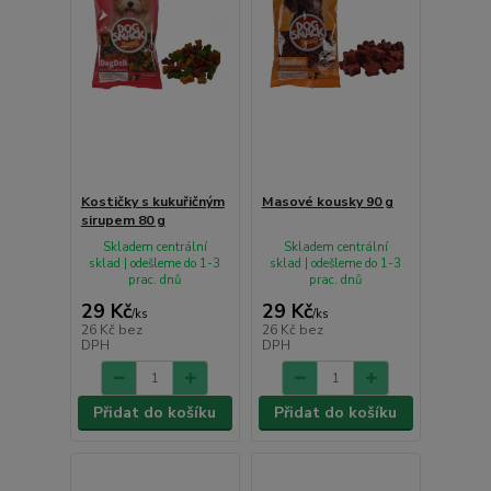
Kostičky s kukuřičným
Masové kousky 90 g
sirupem 80 g
Skladem centrální
Skladem centrální
sklad | odešleme do 1-3
sklad | odešleme do 1-3
prac. dnů
prac. dnů
29 Kč
29 Kč
/
ks
/
ks
26 Kč
bez
26 Kč
bez
DPH
DPH
Přidat do košíku
Přidat do košíku