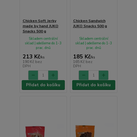
Chicken Soft Jerky
Chicken Sandwich
made by hand JUKO
JUKO Snacks 500 g
Snacks 500 g
Skladem centrální
Skladem centrální
sklad | odešleme do 1-3
sklad | odešleme do 1-3
prac. dnů
prac. dnů
213 Kč
185 Kč
/
ks
/
ks
190 Kč
bez
165 Kč
bez
DPH
DPH
Přidat do košíku
Přidat do košíku