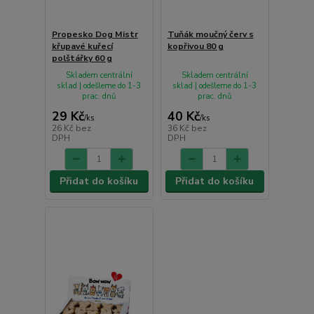
Propesko Dog Mistr
Tuňák moučný červ s
křupavé kuřecí
kopřivou 80 g
polštářky 60 g
Skladem centrální
Skladem centrální
sklad | odešleme do 1-3
sklad | odešleme do 1-3
prac. dnů
prac. dnů
29 Kč
40 Kč
/
ks
/
ks
26 Kč
bez
36 Kč
bez
DPH
DPH
Přidat do košíku
Přidat do košíku