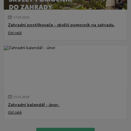
17
.
05
.
2025
Zahradní postřikovače - skvělý pomocník na zahradu.
číst celé
31
.
01
.
2025
Zahradní kalendář - únor.
číst celé