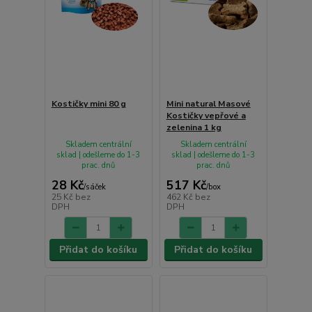
Kostičky mini 80 g
Mini natural Masové
Kostičky vepřové a
zelenina 1 kg
Skladem centrální
Skladem centrální
sklad | odešleme do 1-3
sklad | odešleme do 1-3
prac. dnů
prac. dnů
28 Kč
517 Kč
/
sáček
/
box
25 Kč
bez
462 Kč
bez
DPH
DPH
Přidat do košíku
Přidat do košíku