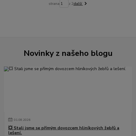
strana
z 2
další
Novinky z našeho blogu
01
.
08
.
2026
💥 Stali jsme se přímým dovozcem hliníkových žebřů a
lešení.