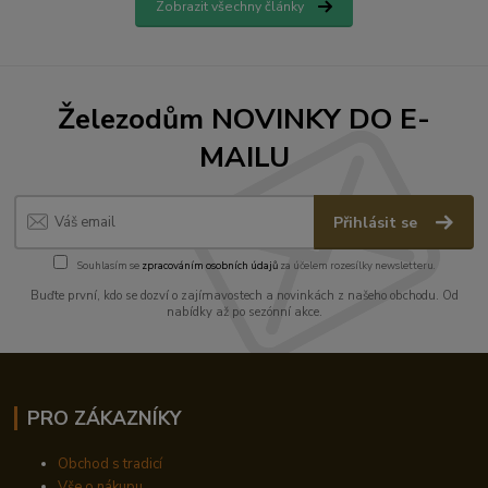
Zobrazit všechny články
Železodům NOVINKY DO E-
MAILU
Přihlásit se
Souhlasím se
zpracováním osobních údajů
za účelem rozesílky newsletteru.
Buďte první, kdo se dozví o zajímavostech a novinkách z našeho obchodu. Od
nabídky až po sezónní akce.
PRO ZÁKAZNÍKY
Obchod s tradicí
Vše o nákupu