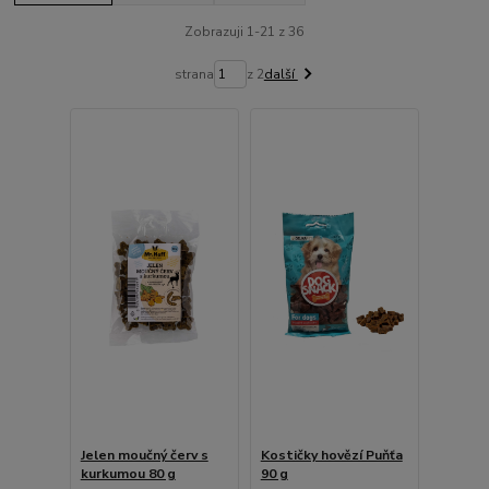
Zobrazuji 1-21 z 36
strana
z 2
další
Jelen moučný červ s
Kostičky hovězí Puňťa
kurkumou 80 g
90 g