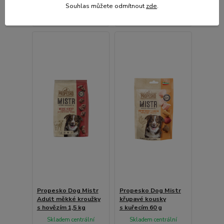
Souhlas můžete odmítnout
zde
.
Přidat do košíku
Přidat do košíku
Propesko Dog Mistr
Propesko Dog Mistr
Adult měkké kroužky
křupavé kousky
s hovězím 1,5 kg
s kuřecím 60 g
Skladem centrální
Skladem centrální