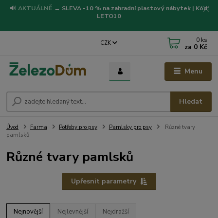
🔊
AKTUÁLNĚ
→
SLEVA -10 % na zahradní plastový nábytek | Kód:
LETO10
0
ks
CZK
za
0 Kč
Menu
Hledat
Úvod
Farma
Potřeby pro psy
Pamlsky pro psy
Různé tvary
pamlsků
Různé tvary pamlsků
Upřesnit parametry
Nejnovější
Nejlevnější
Nejdražší