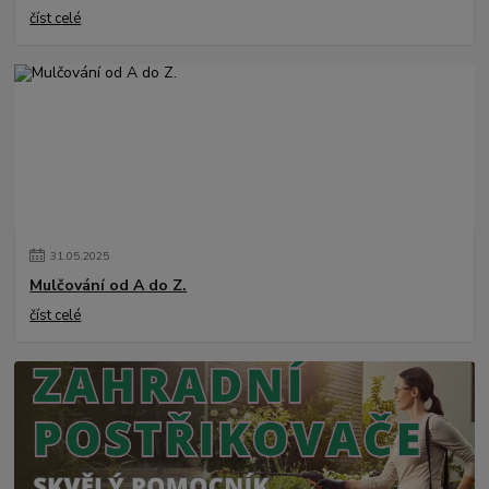
číst celé
31
.
05
.
2025
Mulčování od A do Z.
číst celé