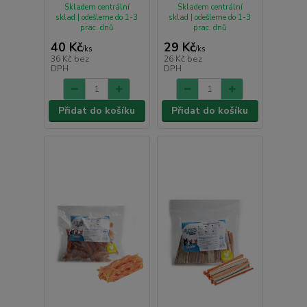
Skladem centrální
Skladem centrální
sklad | odešleme do 1-3
sklad | odešleme do 1-3
prac. dnů
prac. dnů
40 Kč
29 Kč
/
ks
/
ks
36 Kč
bez
26 Kč
bez
DPH
DPH
Přidat do košíku
Přidat do košíku