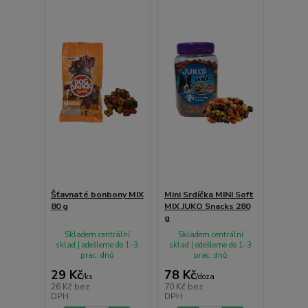
Šťavnaté bonbony MIX
Mini Srdíčka MINI Soft
80 g
MIX JUKO Snacks 280
g
Skladem centrální
Skladem centrální
sklad | odešleme do 1-3
sklad | odešleme do 1-3
prac. dnů
prac. dnů
29 Kč
78 Kč
/
ks
/
doza
26 Kč
bez
70 Kč
bez
DPH
DPH