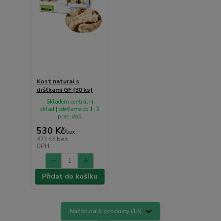
Kost natural s
dršťkami GF (30 ks)
Skladem centrální
sklad | odešleme do 1-3
prac. dnů
530 Kč
/
box
473 Kč
bez
DPH
Přidat do košíku
Načíst další produkty (15)