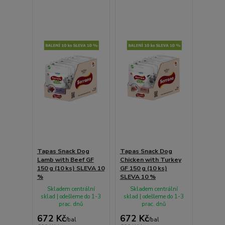
Tapas Snack Dog
Tapas Snack Dog
Lamb with Beef GF
Chicken with Turkey
150 g (10 ks) SLEVA 10
GF 150 g (10 ks)
%
SLEVA 10 %
Skladem centrální
Skladem centrální
sklad | odešleme do 1-3
sklad | odešleme do 1-3
prac. dnů
prac. dnů
672 Kč
672 Kč
/
bal
/
bal