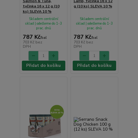
Salmon & Tuna,
Lamb, tyčinka 16 x 12
tyčinka 16 x 12 g (10
g (10 ks) SLEVA 10 %
ks) SLEVA 10 %
Skladem centrální
Skladem centrální
sklad | odešleme do 1-3
sklad | odešleme do 1-3
prac. dnů
prac. dnů
787 Kč
787 Kč
/
bal
/
bal
703 Kč
bez
703 Kč
bez
DPH
DPH
Přidat do košíku
Přidat do košíku