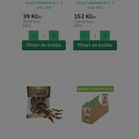
sklad | odešleme do 1-3
sklad | odešleme do 1-3
prac. dnů
prac. dnů
39 Kč
152 Kč
/
ks
/
ks
35 Kč
bez
136 Kč
bez
DPH
DPH
Přidat do košíku
Přidat do košíku