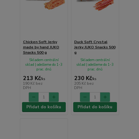
Chicken Soft Jerky
Duck Soft Crystal
made by hand JUKO
Jerky JUKO Snacks 500
Snacks 500 g
g
Skladem centrální
Skladem centrální
sklad | odešleme do 1-3
sklad | odešleme do 1-3
prac. dnů
prac. dnů
213 Kč
230 Kč
/
ks
/
ks
190 Kč
bez
205 Kč
bez
DPH
DPH
Přidat do košíku
Přidat do košíku