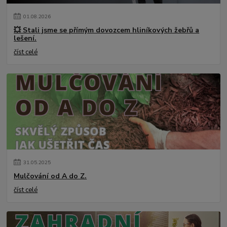
01
.
08
.
2026
💥 Stali jsme se přímým dovozcem hliníkových žebřů a
lešení.
číst celé
31
.
05
.
2025
Mulčování od A do Z.
číst celé