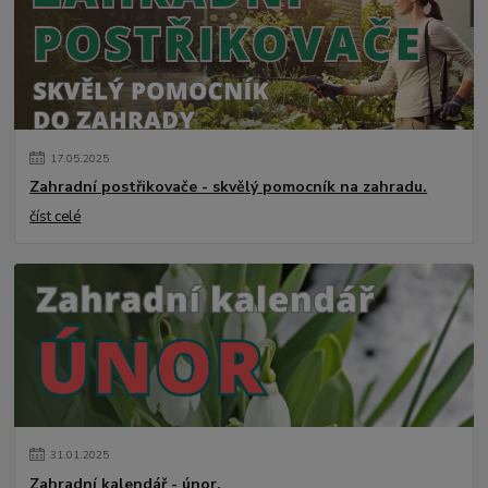
17
.
05
.
2025
Zahradní postřikovače - skvělý pomocník na zahradu.
číst celé
31
.
01
.
2025
Zahradní kalendář - únor.