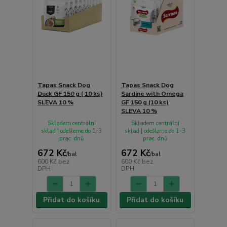
Tapas Snack Dog
Tapas Snack Dog
Duck GF 150 g ( 10 ks)
Sardine with Omega
SLEVA 10 %
GF 150 g (10 ks)
SLEVA 10 %
Skladem centrální
Skladem centrální
sklad | odešleme do 1-3
sklad | odešleme do 1-3
prac. dnů
prac. dnů
672 Kč
672 Kč
/
bal
/
bal
600 Kč
bez
600 Kč
bez
DPH
DPH
Přidat do košíku
Přidat do košíku