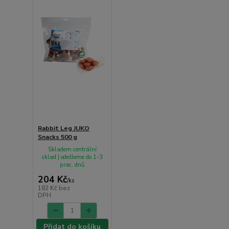
Rabbit Leg JUKO
Snacks 500 g
Skladem centrální
sklad | odešleme do 1-3
prac. dnů
204 Kč
/
ks
182 Kč
bez
DPH
Přidat do košíku