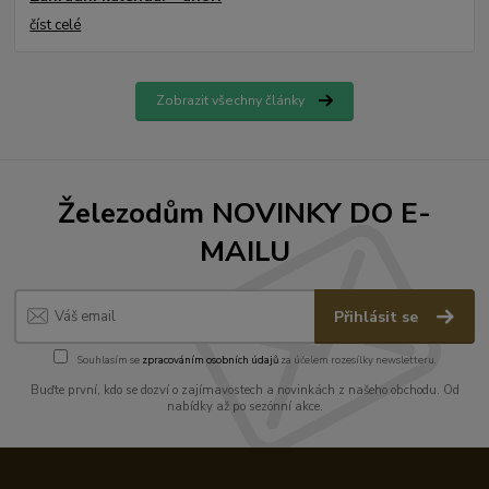
číst celé
Zobrazit všechny články
Železodům NOVINKY DO E-
MAILU
Přihlásit se
Souhlasím se
zpracováním osobních údajů
za účelem rozesílky newsletteru.
Buďte první, kdo se dozví o zajímavostech a novinkách z našeho obchodu. Od
nabídky až po sezónní akce.