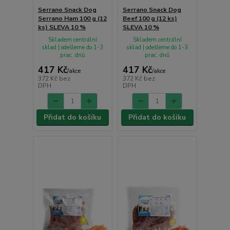
Serrano Snack Dog
Serrano Snack Dog
Serrano Ham 100 g (12
Beef 100 g (12 ks)
ks) SLEVA 10 %
SLEVA 10 %
Skladem centrální
Skladem centrální
sklad | odešleme do 1-3
sklad | odešleme do 1-3
prac. dnů
prac. dnů
417 Kč
417 Kč
/
akce
/
akce
372 Kč
bez
372 Kč
bez
DPH
DPH
Přidat do košíku
Přidat do košíku