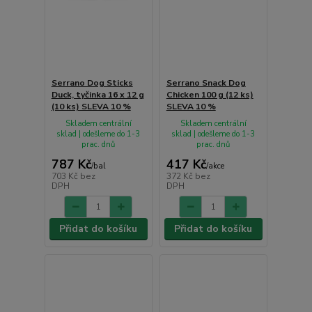
Serrano Dog Sticks
Serrano Snack Dog
Duck, tyčinka 16 x 12 g
Chicken 100 g (12 ks)
(10 ks) SLEVA 10 %
SLEVA 10 %
Skladem centrální
Skladem centrální
sklad | odešleme do 1-3
sklad | odešleme do 1-3
prac. dnů
prac. dnů
787 Kč
417 Kč
/
bal
/
akce
703 Kč
bez
372 Kč
bez
DPH
DPH
Přidat do košíku
Přidat do košíku