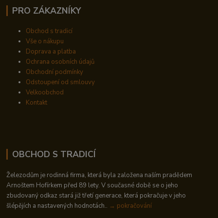
PRO ZÁKAZNÍKY
Obchod s tradicí
Vše o nákupu
Doprava a platba
Ochrana osobních údajů
Obchodní podmínky
Odstoupení od smlouvy
Velkoobchod
Kontakt
OBCHOD S TRADICÍ
Železodům je rodinná firma, která byla založena naším pradědem
Arnoštem Hofírkem před 89 lety. V současné době se o jeho
zbudovaný odkaz stará již třetí generace, která pokračuje v jeho
šlépějích a nastavených hodnotách..
→ pokračování