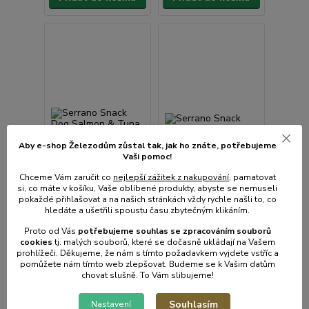
Aby e-shop Železodům zůstal tak, jak ho znáte, potřebujeme
Vaši pomoc!
Chceme Vám zaručit co
nejlepší zážitek z nakupování
, pamatovat
si, co máte v košíku, Vaše oblíbené produkty, abyste se nemuseli
pokaždé přihlašovat a na našich stránkách vždy rychle našli to, co
hledáte a ušetřili spoustu času zbytečným klikáním.
Proto od Vás
potřebujeme souhlas s
e
zpracováním souborů
Serrano Snack Dog
Serrano Snack Dog
cookies
t
j. malých souborů, které se dočasně ukládají na Vašem
prohlížeči. Děkujeme, že nám s tímto požadavkem vyjdete vstříc a
Salmon & Tuna 100 g
Turkey 100 g (12 ks)
pomůžete nám tímto web zlepšovat. Budeme se k Vašim datům
(12 ks) SLEVA 10 %
SLEVA 10 %
chovat slušně. To Vám slibujeme!
Skladem centrální
Skladem centrální
sklad | odešleme do 1-3
sklad | odešleme do 1-3
Souhlasím
prac. dnů
prac. dnů
Nastavení