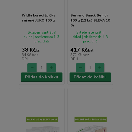
Křídla kuřecí špičky
Serrano Snack Senior
sušené JUKO 100 g
100 g (12 ks) SLEVA 10
%
Skladem centrální
Skladem centrální
sklad | odešleme do 1-3
sklad | odešleme do 1-3
prac. dnů
prac. dnů
38 Kč
417 Kč
/
ks
/
bal
34 Kč
bez
372 Kč
bez
DPH
DPH
Přidat do košíku
Přidat do košíku