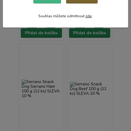
417 Kč
417 Kč
/
akce
/
akce
372 Kč
bez
372 Kč
bez
DPH
DPH
Souhlas můžete odmítnout
zde
.
Přidat do košíku
Přidat do košíku