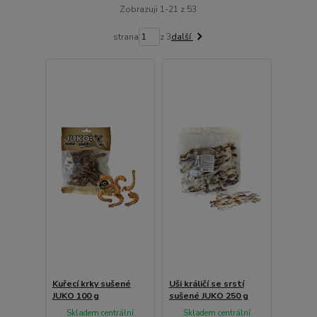
Zobrazuji 1-21 z 53
strana
z 3
další
Kuřecí krky sušené
Uši králičí se srstí
JUKO 100 g
sušené JUKO 250 g
Skladem centrální
Skladem centrální