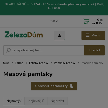
🔊
AKTUÁLNĚ
→
SLEVA -10 % na zahradní plastový nábytek | Kód:
LETO10
0
ks
CZK
za
0 Kč
Menu
Hledat
Úvod
Farma
Potřeby pro psy
Pamlsky pro psy
Masové pamlsky
Masové pamlsky
Upřesnit parametry
Nejnovější
Nejlevnější
Nejdražší