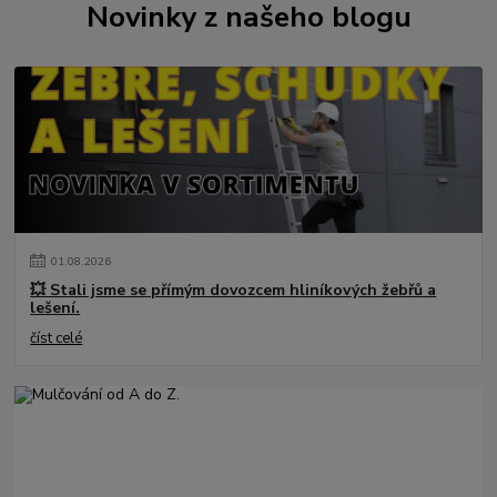
Novinky z našeho blogu
01
.
08
.
2026
💥 Stali jsme se přímým dovozcem hliníkových žebřů a
lešení.
číst celé