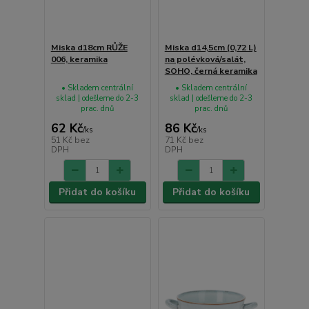
Miska d18cm RŮŽE
Miska d14,5cm (0,72 L)
006, keramika
na polévková/salát,
SOHO, černá keramika
• Skladem centrální
• Skladem centrální
sklad | odešleme do 2-3
sklad | odešleme do 2-3
prac. dnů
prac. dnů
62 Kč
86 Kč
/
ks
/
ks
51 Kč
bez
71 Kč
bez
DPH
DPH
Přidat do košíku
Přidat do košíku