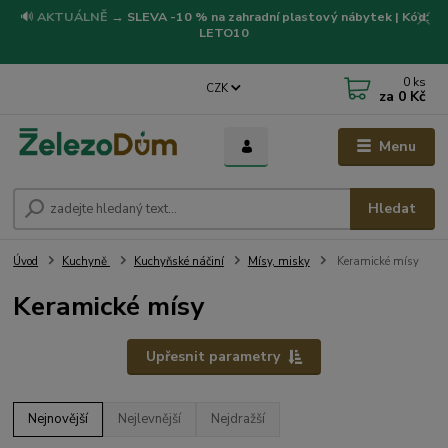
🔊
AKTUÁLNĚ
→
SLEVA -10 % na zahradní plastový nábytek | Kód:
LETO10
0
ks
CZK
za
0 Kč
Menu
Hledat
Úvod
Kuchyně
Kuchyňské náčiní
Mísy, misky
Keramické mísy
Keramické mísy
Upřesnit parametry
Nejnovější
Nejlevnější
Nejdražší