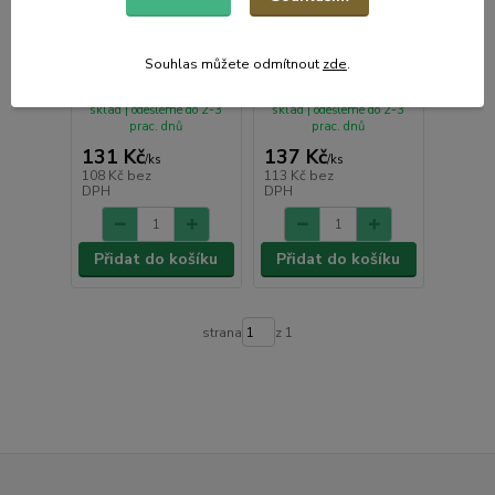
Miska 560ml
Miska 500ml, mix
TM.ŠEDÁ, BÍLÝ
barev, kamenina
PUNTÍK, d13,5 6,8cm,
Souhlas můžete odmítnout
zde
.
keramika
• Skladem centrální
• Skladem centrální
sklad | odešleme do 2-3
sklad | odešleme do 2-3
prac. dnů
prac. dnů
131 Kč
137 Kč
/
ks
/
ks
108 Kč
bez
113 Kč
bez
DPH
DPH
Přidat do košíku
Přidat do košíku
strana
z 1