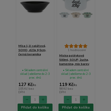
Mísa 1,1l salátová,
SOHO, d23x 6,5cm,
1 hodnocení
černá keramika
Miska polévková
500ml, SOUP, 2ucha,
kamenina, mix barev
• Skladem centrální
• Skladem centrální
sklad | odešleme do 2-3
sklad | odešleme do 2-3
prac. dnů
prac. dnů
127 Kč
119 Kč
/
ks
/
ks
105 Kč
bez
98 Kč
bez
DPH
DPH
Přidat do košíku
Přidat do košíku