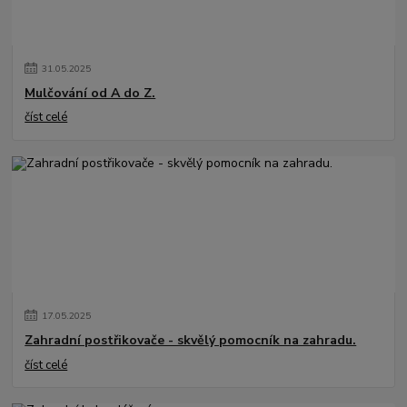
31
.
05
.
2025
Mulčování od A do Z.
číst celé
17
.
05
.
2025
Zahradní postřikovače - skvělý pomocník na zahradu.
číst celé