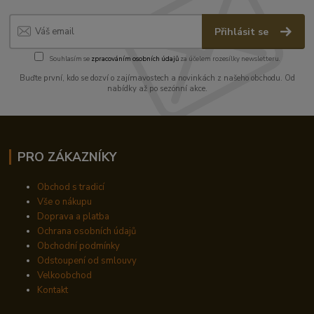
Přihlásit se
Souhlasím se
zpracováním osobních údajů
za účelem rozesílky newsletteru.
Buďte první, kdo se dozví o zajímavostech a novinkách z našeho obchodu. Od
nabídky až po sezónní akce.
PRO ZÁKAZNÍKY
Obchod s tradicí
Vše o nákupu
Doprava a platba
Ochrana osobních údajů
Obchodní podmínky
Odstoupení od smlouvy
Velkoobchod
Kontakt