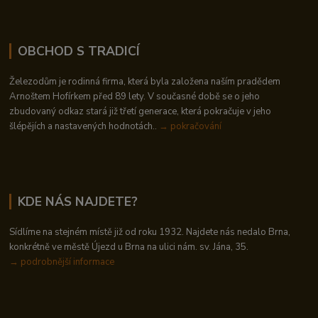
OBCHOD S TRADICÍ
Železodům je rodinná firma, která byla založena naším pradědem
Arnoštem Hofírkem před 89 lety. V současné době se o jeho
zbudovaný odkaz stará již třetí generace, která pokračuje v jeho
šlépějích a nastavených hodnotách..
→ pokračování
KDE NÁS NAJDETE?
Sídlíme na stejném místě již od roku 1932. Najdete nás nedalo Brna,
konkrétně ve městě Újezd u Brna na ulici nám. sv. Jána, 35.
→
podrobnější informace