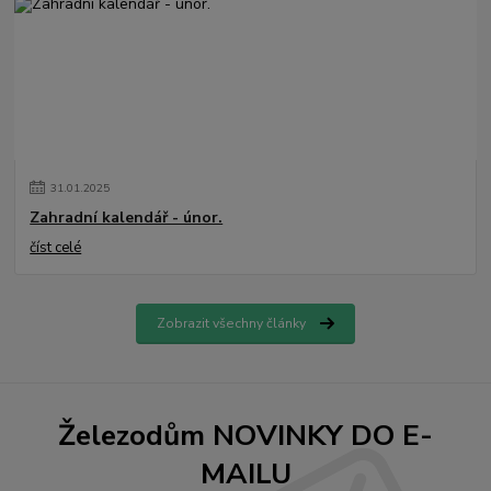
31
.
01
.
2025
Zahradní kalendář - únor.
číst celé
Zobrazit všechny články
Železodům NOVINKY DO E-
MAILU