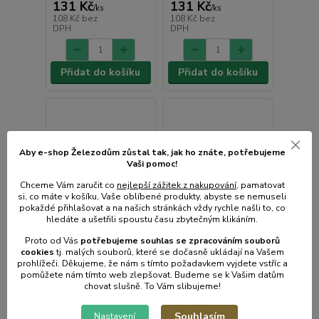
131 Kč
131 Kč
/
ks
/
ks
108 Kč
bez
108 Kč
bez
DPH
DPH
Přidat do košíku
Přidat do košíku
Aby e-shop Železodům zůstal tak, jak ho znáte, potřebujeme
Vaši pomoc!
Chceme Vám zaručit co
nejlepší zážitek z nakupování
, pamatovat
si, co máte v košíku, Vaše oblíbené produkty, abyste se nemuseli
pokaždé přihlašovat a na našich stránkách vždy rychle našli to, co
hledáte a ušetřili spoustu času zbytečným klikáním.
Proto od Vás
potřebujeme souhlas s
e
zpracováním souborů
cookies
t
j. malých souborů, které se dočasně ukládají na Vašem
prohlížeči. Děkujeme, že nám s tímto požadavkem vyjdete vstříc a
pomůžete nám tímto web zlepšovat. Budeme se k Vašim datům
chovat slušně. To Vám slibujeme!
Souhlasím
Nastavení