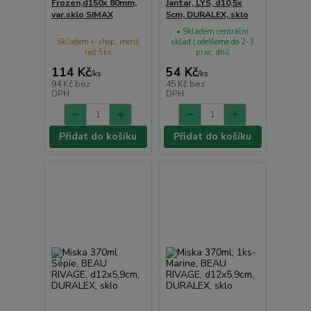
Frozen,d150x 80mm,
Jantar, LYS, d10,5x
var.sklo SIMAX
5cm, DURALEX, sklo
• Skladem centrální
Skladem e-shop, méně
sklad | odešleme do 2-3
než 5ks
prac. dnů
114 Kč
54 Kč
/
ks
/
ks
94 Kč
bez
45 Kč
bez
DPH
DPH
Přidat do košíku
Přidat do košíku