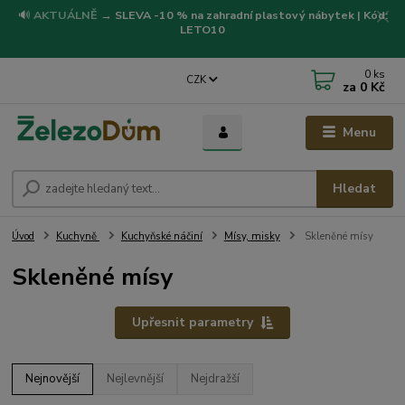
🔊
AKTUÁLNĚ
→
SLEVA -10 % na zahradní plastový nábytek | Kód:
LETO10
0
ks
CZK
za
0 Kč
Menu
Hledat
Úvod
Kuchyně
Kuchyňské náčiní
Mísy, misky
Skleněné mísy
Skleněné mísy
Upřesnit parametry
Nejnovější
Nejlevnější
Nejdražší