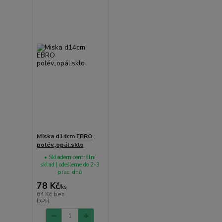
Miska d14cm EBRO
polév.,opál.sklo
• Skladem centrální
sklad | odešleme do 2-3
prac. dnů
78 Kč
/
ks
64 Kč
bez
DPH