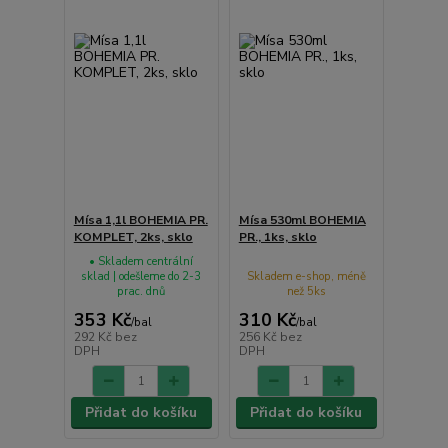
Mísa 1,1l BOHEMIA PR.
Mísa 530ml BOHEMIA
KOMPLET, 2ks, sklo
PR., 1ks, sklo
• Skladem centrální
sklad | odešleme do 2-3
Skladem e-shop, méně
prac. dnů
než 5ks
353 Kč
310 Kč
/
bal
/
bal
292 Kč
bez
256 Kč
bez
DPH
DPH
Přidat do košíku
Přidat do košíku