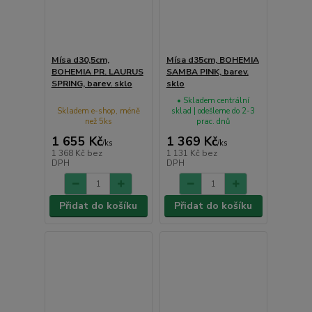
Mísa d30,5cm,
Mísa d35cm, BOHEMIA
BOHEMIA PR. LAURUS
SAMBA PINK, barev.
SPRING, barev. sklo
sklo
• Skladem centrální
Skladem e-shop, méně
sklad | odešleme do 2-3
než 5ks
prac. dnů
1 655 Kč
1 369 Kč
/
ks
/
ks
1 368 Kč
bez
1 131 Kč
bez
DPH
DPH
Přidat do košíku
Přidat do košíku