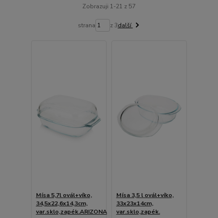
Zobrazuji 1-21 z 57
strana
z 3
další
Mísa 5,7l ovál+víko,
Mísa 3,5 l ovál+víko,
34,5x22,6x14,3cm,
33x23x14cm,
var.sklo,zapék.ARIZONA
var.sklo,zapék.