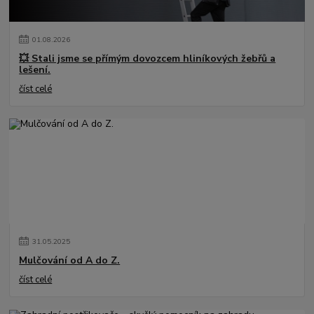
01
.
08
.
2026
💥 Stali jsme se přímým dovozcem hliníkových žebřů a
lešení.
číst celé
31
.
05
.
2025
Mulčování od A do Z.
číst celé