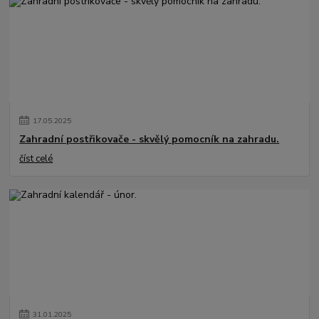
17
.
05
.
2025
Zahradní postřikovače - skvělý pomocník na zahradu.
číst celé
31
.
01
.
2025