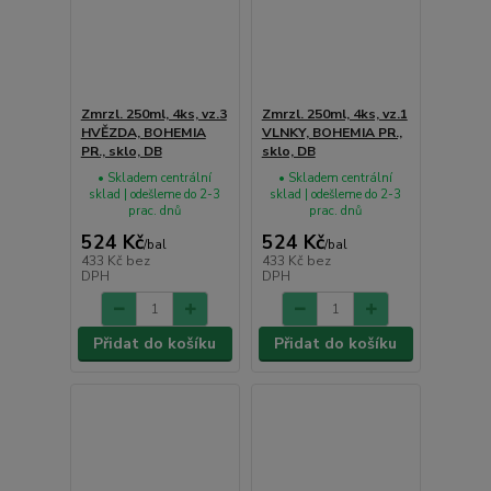
Zmrzl. 250ml, 4ks, vz.3
Zmrzl. 250ml, 4ks, vz.1
HVĚZDA, BOHEMIA
VLNKY, BOHEMIA PR.,
PR., sklo, DB
sklo, DB
• Skladem centrální
• Skladem centrální
sklad | odešleme do 2-3
sklad | odešleme do 2-3
prac. dnů
prac. dnů
524 Kč
524 Kč
/
bal
/
bal
433 Kč
bez
433 Kč
bez
DPH
DPH
Přidat do košíku
Přidat do košíku