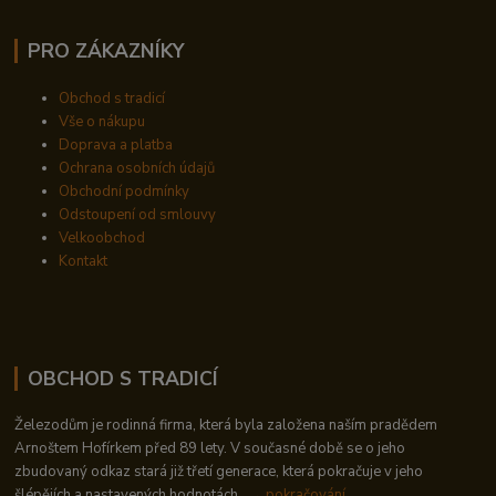
PRO ZÁKAZNÍKY
Obchod s tradicí
Vše o nákupu
Doprava a platba
Ochrana osobních údajů
Obchodní podmínky
Odstoupení od smlouvy
Velkoobchod
Kontakt
OBCHOD S TRADICÍ
Železodům je rodinná firma, která byla založena naším pradědem
Arnoštem Hofírkem před 89 lety. V současné době se o jeho
zbudovaný odkaz stará již třetí generace, která pokračuje v jeho
šlépějích a nastavených hodnotách..
→ pokračování