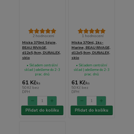
2 hodnocení
1 hodnocení
Miska 370ml Sépie,
Miska 370ml, 1ks-
BEAU RIVAGE,
Marine, BEAU RIVAGE,
d12x5,9cm, DURALEX,
d12x5,9cm, DURALEX,
sklo
sklo
• Skladem centrální
• Skladem centrální
sklad | odešleme do 2-3
sklad | odešleme do 2-3
prac. dnů
prac. dnů
61 Kč
61 Kč
/
ks
/
ks
50 Kč
bez
50 Kč
bez
DPH
DPH
Přidat do košíku
Přidat do košíku