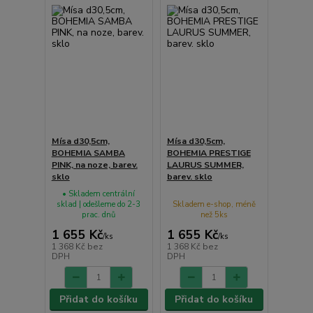
Mísa d30,5cm,
Mísa d30,5cm,
BOHEMIA SAMBA
BOHEMIA PRESTIGE
PINK, na noze, barev.
LAURUS SUMMER,
sklo
barev. sklo
• Skladem centrální
sklad | odešleme do 2-3
Skladem e-shop, méně
prac. dnů
než 5ks
1 655 Kč
1 655 Kč
/
ks
/
ks
1 368 Kč
bez
1 368 Kč
bez
DPH
DPH
Přidat do košíku
Přidat do košíku