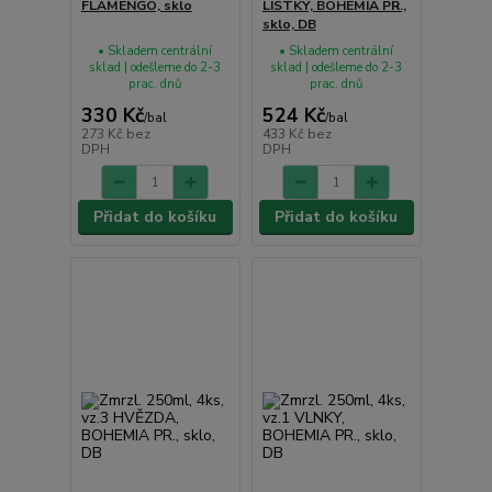
FLAMENGO, sklo
LÍSTKY, BOHEMIA PR.,
sklo, DB
• Skladem centrální
• Skladem centrální
sklad | odešleme do 2-3
sklad | odešleme do 2-3
prac. dnů
prac. dnů
330 Kč
524 Kč
/
bal
/
bal
273 Kč
bez
433 Kč
bez
DPH
DPH
Přidat do košíku
Přidat do košíku