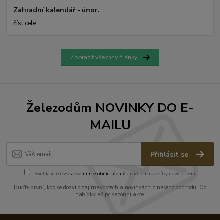
Zahradní kalendář - únor.
číst celé
Zobrazit všechny články
Železodům NOVINKY DO E-
MAILU
Přihlásit se
Souhlasím se
zpracováním osobních údajů
za účelem rozesílky newsletteru.
Buďte první, kdo se dozví o zajímavostech a novinkách z našeho obchodu. Od
nabídky až po sezónní akce.