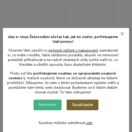
Aby e-shop Železodům zůstal tak, jak ho znáte, potřebujeme
Vaši pomoc!
Chceme Vám zaručit co
nejlepší zážitek z nakupování
, pamatovat
si, co máte v košíku, Vaše oblíbené produkty, abyste se nemuseli
pokaždé přihlašovat a na našich stránkách vždy rychle našli to, co
hledáte a ušetřili spoustu času zbytečným klikáním.
Proto od Vás
potřebujeme souhlas s
e
zpracováním souborů
cookies
t
j. malých souborů, které se dočasně ukládají na Vašem
prohlížeči. Děkujeme, že nám s tímto požadavkem vyjdete vstříc a
pomůžete nám tímto web zlepšovat. Budeme se k Vašim datům
chovat slušně. To Vám slibujeme!
Mísa 22,2x22,2cm
Miska 13,6x13,6cm
ECLISSI Bianco, silná,
ECLISSI Bianco, silná,
bílá, opál.sklo
bílá, opál.sklo
Souhlasím
Nastavení
• Skladem centrální
• Skladem centrální
sklad | odešleme do 2-3
sklad | odešleme do 2-3
prac. dnů
prac. dnů
Souhlas můžete odmítnout
zde
.
131 Kč
78 Kč
/
ks
/
ks