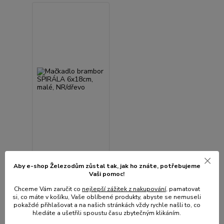
Mačkadlo brambor
Aby e-shop Železodům zůstal tak, jak ho znáte, potřebujeme
SPIRÁLA 6x18cm,
Vaši pomoc!
malé, NR/dřevo
Chceme Vám zaručit co
nejlepší zážitek z nakupování
, pamatovat
Není skladem
si, co máte v košíku, Vaše oblíbené produkty, abyste se nemuseli
167 Kč
pokaždé přihlašovat a na našich stránkách vždy rychle našli to, co
/
ks
hledáte a ušetřili spoustu času zbytečným klikáním.
138 Kč
bez
DPH