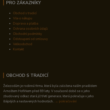
PRO ZÁKAZNÍKY
Obchod s tradicí
Vše o nákupu
Doprava a platba
Ochrana osobních údajů
Obchodní podmínky
Odstoupení od smlouvy
Velkoobchod
Kontakt
OBCHOD S TRADICÍ
Železodům je rodinná firma, která byla založena naším pradědem
Arnoštem Hofírkem před 89 lety. V současné době se o jeho
zbudovaný odkaz stará již třetí generace, která pokračuje v jeho
šlépějích a nastavených hodnotách..
→ pokračování