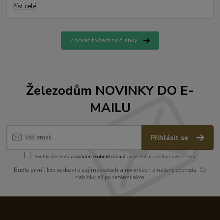
číst celé
Zobrazit všechny články
Železodům NOVINKY DO E-
MAILU
Přihlásit se
Souhlasím se
zpracováním osobních údajů
za účelem rozesílky newsletteru.
Buďte první, kdo se dozví o zajímavostech a novinkách z našeho obchodu. Od
nabídky až po sezónní akce.