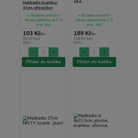
24.3.
Mačkadlo brambor
37cm, dřevo/kov
• Skladem centrální
• Skladem centrální
sklad | odešleme do 2-3
sklad | odešleme do 2-3
prac. dnů
prac. dnů
103 Kč
189 Kč
/
ks
/
ks
85 Kč
bez
156 Kč
bez
DPH
DPH
Přidat do košíku
Přidat do košíku