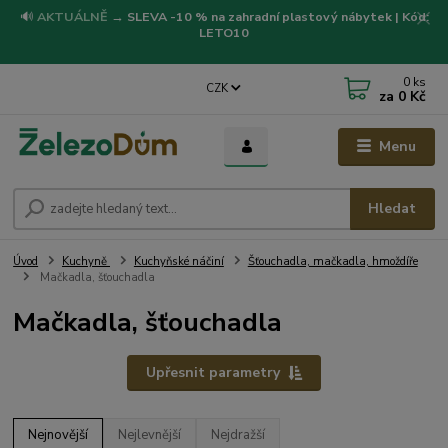
🔊
AKTUÁLNĚ
→
SLEVA -10 % na zahradní plastový nábytek | Kód:
LETO10
0
ks
CZK
za
0 Kč
Menu
Hledat
Úvod
Kuchyně
Kuchyňské náčiní
Šťouchadla, mačkadla, hmoždíře
Mačkadla, šťouchadla
Mačkadla, šťouchadla
Upřesnit parametry
Nejnovější
Nejlevnější
Nejdražší