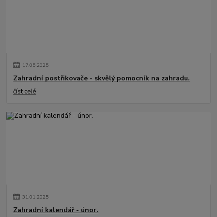
17
.
05
.
2025
Zahradní postřikovače - skvělý pomocník na zahradu.
číst celé
31
.
01
.
2025
Zahradní kalendář - únor.