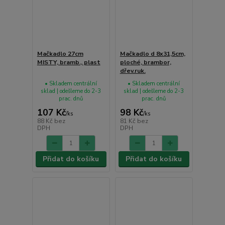
Mačkadlo 27cm
Mačkadlo d 8x31,5cm,
MISTY, bramb., plast
ploché, brambor,
dřev.ruk.
• Skladem centrální
• Skladem centrální
sklad | odešleme do 2-3
sklad | odešleme do 2-3
prac. dnů
prac. dnů
107 Kč
98 Kč
/
ks
/
ks
88 Kč
bez
81 Kč
bez
DPH
DPH
Přidat do košíku
Přidat do košíku