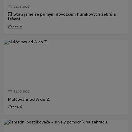
01
.
08
.
2026
💥 Stali jsme se přímým dovozcem hliníkových žebřů a
lešení.
číst celé
31
.
05
.
2025
Mulčování od A do Z.
číst celé