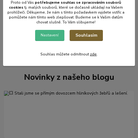
Proto od Vás
potřebujeme souhlas s
e
zpracováním souborů
Detail
cookies
t
j. malých souborů, které se dočasně ukládají na Vašem
prohlížeči. Děkujeme, že nám s tímto požadavkem vyjdete vstříc a
pomůžete nám tímto web zlepšovat. Budeme se k Vašim datům
chovat slušně. To Vám slibujeme!
strana
z 1
Souhlasím
Nastavení
Souhlas můžete odmítnout
zde
.
Novinky z našeho blogu