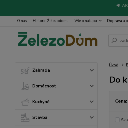
🔊
AK
O nás
Historie Železodomu
Vše o nákupu
Doprava a p
Úvod
Zahrada
Do k
Domácnost
Cena:
Kuchyně
Stavba
Skl