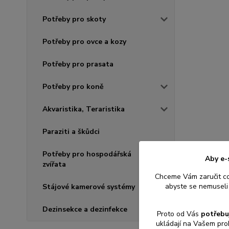
Potřeby pro skoty
Potřeby pro ovce a kozy
Potřeby pro prasata
Potřeby pro koně
Akvaristika, Teraristika
Paraziti a škůdci
Potřeby pro hospodářská
Aby e-
zvířata
Chceme Vám zaručit c
abyste se nemuseli 
Stájové kamerové systémy
Dezinsekce a dezinfekce
Proto od Vás
potřebu
ukládají na Vašem pro