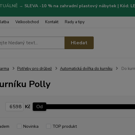
TUÁLNĚ
→
SLEVA -10 % na zahradní plastový nábytek | Kód: 
latba
Velkoobchod
Kontakt
Rady a tipy
Hledat
Farma
Potřeby pro drůbež
Automatická dvířka do kurníku
Do kurn
urníku Polly
Kč
Od
adem
Novinka
TOP produkt