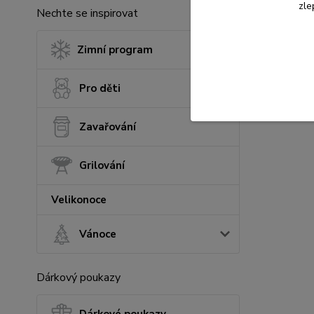
zle
Nechte se inspirovat
Zimní program
Pro děti
Zavařování
Grilování
Velikonoce
Vánoce
Dárkový poukazy
Dárkové poukazy