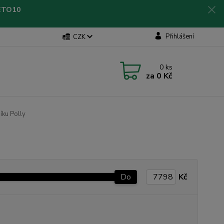
LETO10
Přihlášení
CZK
0
ks
za
0 Kč
íku Polly
Do
Kč