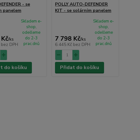
EFENDER - se
POLLY AUTO-DEFENDER
m panelem
KIT - se solárním panelem
Skladem e-
Skladem e-
shop,
shop,
odešleme
odešleme
 Kč
7 798 Kč
do 2-3
do 2-3
/
ks
/
ks
prac.dnů
prac.dnů
č
bez DPH
6 445 Kč
bez DPH
at do košíku
Přidat do košíku