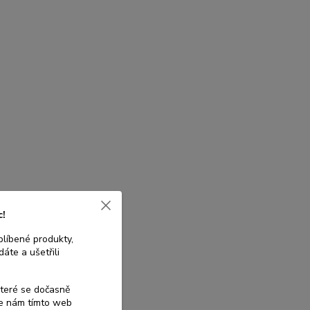
c!
blíbené produkty,
áte a ušetřili
které se dočasně
te nám tímto web