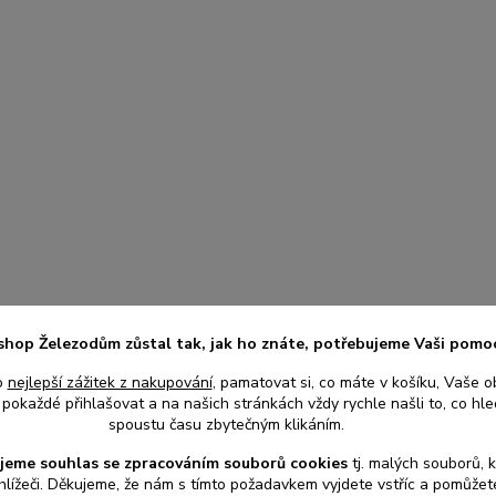
shop Železodům zůstal tak, jak ho znáte, potřebujeme Vaši pomo
o
nejlepší zážitek z nakupování
, pamatovat si, co máte v košíku, Vaše o
pokaždé přihlašovat a na našich stránkách vždy rychle našli to, co hled
spoustu času zbytečným klikáním.
jeme souhlas s
e
zpracováním souborů cookies
t
j. malých souborů, 
hlížeči. Děkujeme, že nám s tímto požadavkem vyjdete vstříc a pomůže