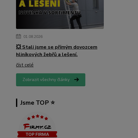
01.08.2026
💥 Stali jsme se přímým dovozcem
hliníkových žebřů a lešení.
číst celé
Zobrazit všechny články
Jsme TOP ⭐️