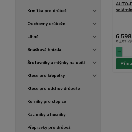
AUTO-D
solární
Krmítka pro drůbež
Odchovny drůbeže
6 598
Líhně
5 453 K
Snášková hnízda
Šrotovníky a mlýnky na obilí
Přid
Klece pro křepelky
Klece pro odchov drůbeže
Kurníky pro slepice
Kachníky a husníky
Přepravky pro drůbež