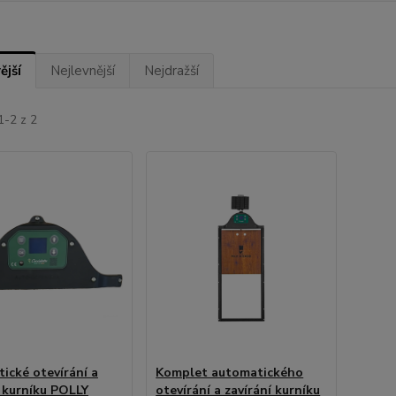
ější
Nejlevnější
Nejdražší
1-2 z 2
ické otevírání a
Komplet automatického
í kurníku POLLY
otevírání a zavírání kurníku