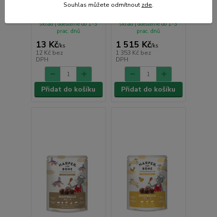
(Krůta) 70 g
Souhlas můžete odmítnout
zde
.
Skladem centrální
Skladem centrální
sklad | odešleme do 1-3
sklad | odešleme do 1-3
prac. dnů
prac. dnů
13 Kč
1 515 Kč
/
ks
/
ks
12 Kč
bez
1 353 Kč
bez
DPH
DPH
Přidat do košíku
Přidat do košíku