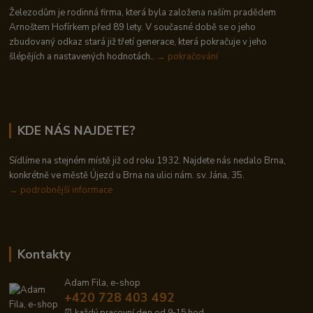
Železodům je rodinná firma, která byla založena naším pradědem
Arnoštem Hofírkem před 89 lety. V současné době se o jeho
zbudovaný odkaz stará již třetí generace, která pokračuje v jeho
šlépějích a nastavených hodnotách..
→ pokračování
KDE NÁS NAJDETE?
Sídlíme na stejném místě již od roku 1932. Najdete nás nedalo Brna,
konkrétně ve městě Újezd u Brna na ulici nám. sv. Jána, 35.
→
podrobnější informace
Kontakty
Adam Fila, e-shop
+420 728 403 492
⏰ každý pracovní den od 9-15 hod.