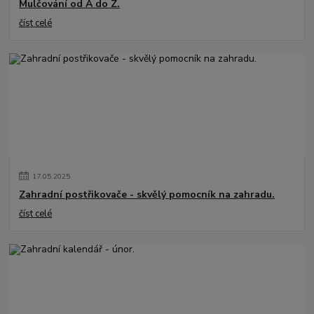
Mulčování od A do Z.
číst celé
17
.
05
.
2025
Zahradní postřikovače - skvělý pomocník na zahradu.
číst celé