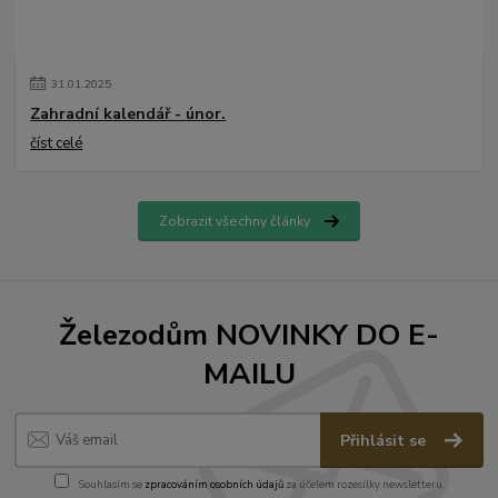
31
.
01
.
2025
Zahradní kalendář - únor.
číst celé
Zobrazit všechny články
Železodům NOVINKY DO E-
MAILU
Přihlásit se
Souhlasím se
zpracováním osobních údajů
za účelem rozesílky newsletteru.