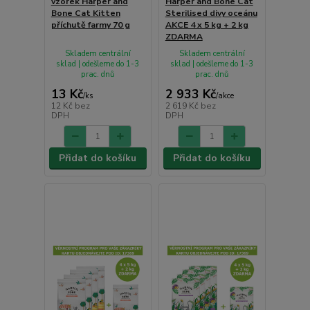
vzorek Harper and
Harper and Bone Cat
Bone Cat Kitten
Sterilised divy oceánu
příchutě farmy 70 g
AKCE 4 x 5 kg + 2 kg
ZDARMA
Skladem centrální
Skladem centrální
sklad | odešleme do 1-3
sklad | odešleme do 1-3
prac. dnů
prac. dnů
13 Kč
2 933 Kč
/
ks
/
akce
12 Kč
bez
2 619 Kč
bez
DPH
DPH
Přidat do košíku
Přidat do košíku