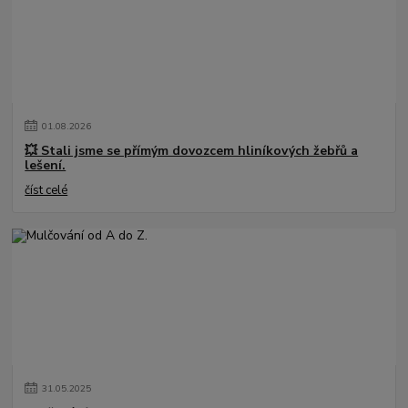
01
.
08
.
2026
💥 Stali jsme se přímým dovozcem hliníkových žebřů a
lešení.
číst celé
31
.
05
.
2025