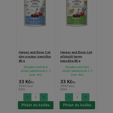
Harper and Bone Cat
Harper and Bone Cat
divy oceánu, kapsička
příchutě farmy,
85 g
kapsička 85 g
Skladem centrální
Skladem centrální
sklad | odešleme do 1-3
sklad | odešleme do 1-3
prac. dnů
prac. dnů
33 Kč
33 Kč
/
ks
/
ks
29 Kč
bez
29 Kč
bez
DPH
DPH
Přidat do košíku
Přidat do košíku