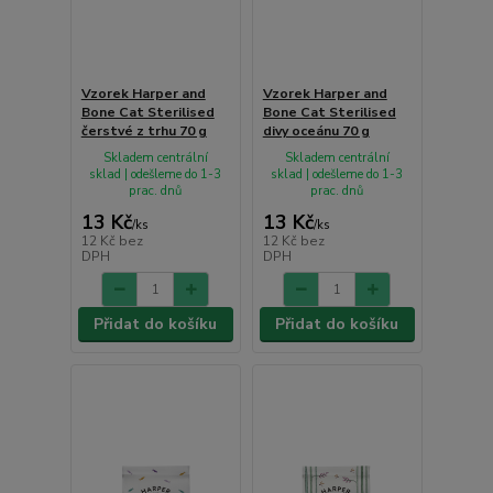
Vzorek Harper and
Vzorek Harper and
Bone Cat Sterilised
Bone Cat Sterilised
čerstvé z trhu 70 g
divy oceánu 70 g
Skladem centrální
Skladem centrální
sklad | odešleme do 1-3
sklad | odešleme do 1-3
prac. dnů
prac. dnů
13 Kč
13 Kč
/
ks
/
ks
12 Kč
bez
12 Kč
bez
DPH
DPH
Přidat do košíku
Přidat do košíku