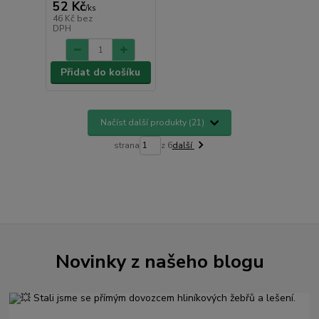
52 Kč
/
ks
46 Kč
bez
DPH
Přidat do košíku
Načíst další produkty (21)
strana
z 6
další
Novinky z našeho blogu