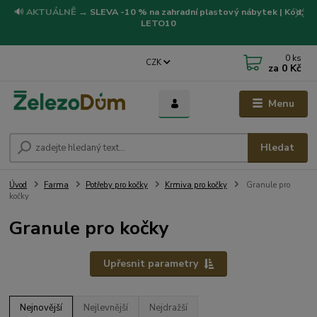
🔊
AKTUÁLNĚ
→
SLEVA -10 % na zahradní plastový nábytek | Kód:
LETO10
0
ks
CZK
za
0 Kč
Menu
Hledat
Úvod
Farma
Potřeby pro kočky
Krmiva pro kočky
Granule pro
kočky
Granule pro kočky
Upřesnit parametry
Nejnovější
Nejlevnější
Nejdražší