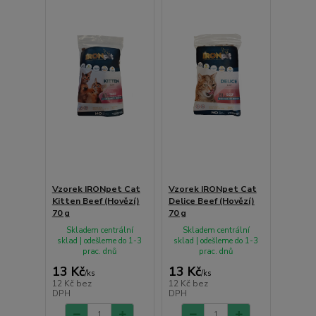
Vzorek IRONpet Cat
Vzorek IRONpet Cat
Kitten Beef (Hovězí)
Delice Beef (Hovězí)
70 g
70 g
Skladem centrální
Skladem centrální
sklad | odešleme do 1-3
sklad | odešleme do 1-3
prac. dnů
prac. dnů
13 Kč
13 Kč
/
ks
/
ks
12 Kč
bez
12 Kč
bez
DPH
DPH