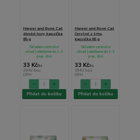
Harper and Bone Cat
Harper and Bone Cat
divoké hory, kapsička
čerstvé z trhu,
85 g
kapsička 85 g
Skladem centrální
Skladem centrální
sklad | odešleme do 1-3
sklad | odešleme do 1-3
prac. dnů
prac. dnů
33 Kč
33 Kč
/
ks
/
ks
29 Kč
bez
29 Kč
bez
DPH
DPH
Přidat do košíku
Přidat do košíku