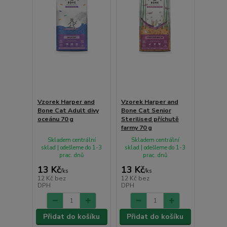
Vzorek Harper and
Vzorek Harper and
Bone Cat Adult divy
Bone Cat Senior
oceánu 70 g
Sterilised příchutě
farmy 70 g
Skladem centrální
Skladem centrální
sklad | odešleme do 1-3
sklad | odešleme do 1-3
prac. dnů
prac. dnů
13 Kč
13 Kč
/
ks
/
ks
12 Kč
bez
12 Kč
bez
DPH
DPH
Přidat do košíku
Přidat do košíku