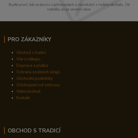
Buďte první, kdo se dozví o zajímavostech a novinkách z našeho obchodu. Od
nabídky až po sezónní akce.
PRO ZÁKAZNÍKY
Obchod s tradicí
Vše o nákupu
Doprava a platba
Ochrana osobních údajů
Obchodní podmínky
Odstoupení od smlouvy
Velkoobchod
Kontakt
OBCHOD S TRADICÍ