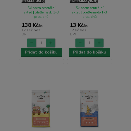
lososem 2 kg
divoké hory 70 g
Skladem centrální
Skladem centrální
sklad | odešleme do 1-3
sklad | odešleme do 1-3
prac. dnů
prac. dnů
138 Kč
13 Kč
/
ks
/
ks
123 Kč
bez
12 Kč
bez
DPH
DPH
Přidat do košíku
Přidat do košíku