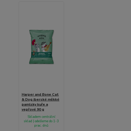
Harper and Bone Cat
& Dog iberské měkké
pamlsky kuře a
vepřové 90 g
Skladem centrální
sklad | odešleme do 1-3
prac. dnů