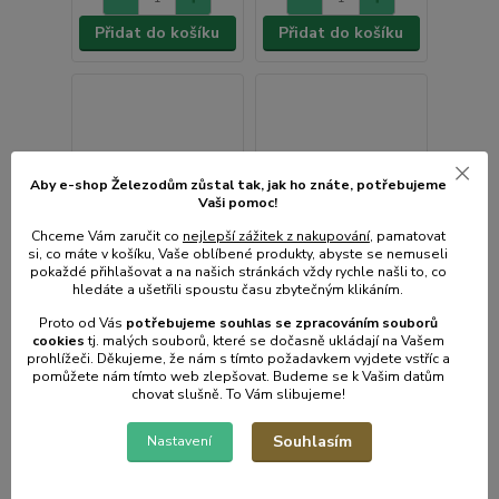
Přidat do košíku
Přidat do košíku
Aby e-shop Železodům zůstal tak, jak ho znáte, potřebujeme
Vaši pomoc!
Chceme Vám zaručit co
nejlepší zážitek z nakupování
, pamatovat
si, co máte v košíku, Vaše oblíbené produkty, abyste se nemuseli
pokaždé přihlašovat a na našich stránkách vždy rychle našli to, co
hledáte a ušetřili spoustu času zbytečným klikáním.
Proto od Vás
potřebujeme souhlas s
e
zpracováním souborů
cookies
t
j. malých souborů, které se dočasně ukládají na Vašem
prohlížeči. Děkujeme, že nám s tímto požadavkem vyjdete vstříc a
pomůžete nám tímto web zlepšovat. Budeme se k Vašim datům
chovat slušně. To Vám slibujeme!
IRONpet Cat Kitten
Souhlasím
Nastavení
1 hodnocení
Beef (Hovězí) 12 kg
Vzorek IRONpet Cat
Sterilized Turkey