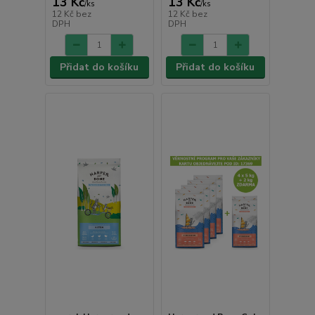
13 Kč
13 Kč
/
ks
/
ks
12 Kč
bez
12 Kč
bez
DPH
DPH
Přidat do košíku
Přidat do košíku