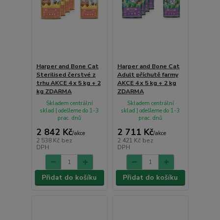
Harper and Bone Cat
Harper and Bone Cat
Sterilised čerstvé z
Adult příchutě farmy
trhu AKCE 4 x 5 kg + 2
AKCE 4 x 5 kg + 2 kg
kg ZDARMA
ZDARMA
Skladem centrální
Skladem centrální
sklad | odešleme do 1-3
sklad | odešleme do 1-3
prac. dnů
prac. dnů
2 842 Kč
2 711 Kč
/
akce
/
akce
2 538 Kč
bez
2 421 Kč
bez
DPH
DPH
Přidat do košíku
Přidat do košíku