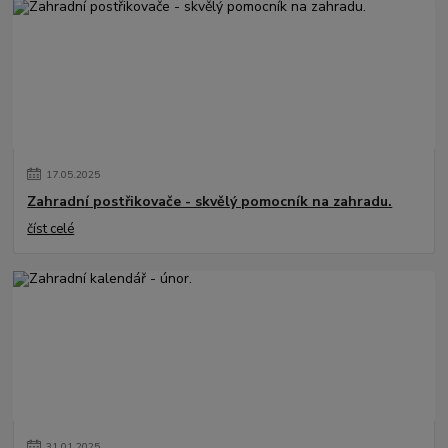
17
.
05
.
2025
Zahradní postřikovače - skvělý pomocník na zahradu.
číst celé
31
.
01
.
2025