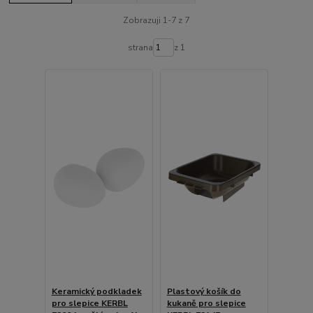
Zobrazuji 1-7 z 7
strana
z 1
Keramický podkladek
Plastový košík do
pro slepice KERBL
kukaně pro slepice