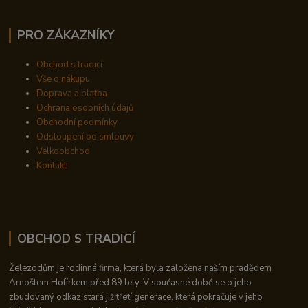
PRO ZÁKAZNÍKY
Obchod s tradicí
Vše o nákupu
Doprava a platba
Ochrana osobních údajů
Obchodní podmínky
Odstoupení od smlouvy
Velkoobchod
Kontakt
OBCHOD S TRADICÍ
Železodům je rodinná firma, která byla založena naším pradědem
Arnoštem Hofírkem před 89 lety. V současné době se o jeho
zbudovaný odkaz stará již třetí generace, která pokračuje v jeho