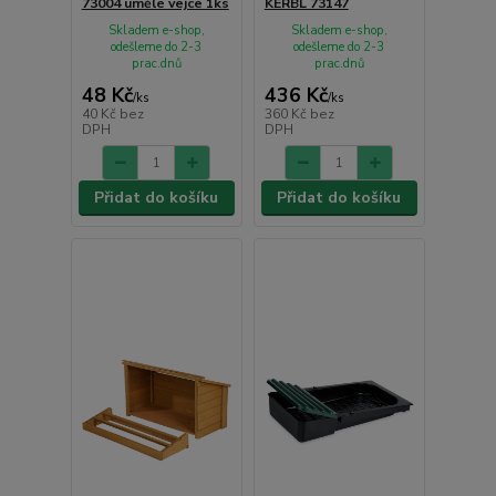
73004 umělé vejce 1ks
KERBL 73147
Skladem e-shop,
Skladem e-shop,
odešleme do 2-3
odešleme do 2-3
prac.dnů
prac.dnů
48 Kč
436 Kč
/
ks
/
ks
40 Kč
bez
360 Kč
bez
DPH
DPH
Přidat do košíku
Přidat do košíku