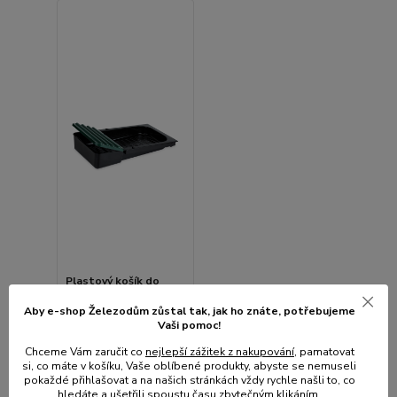
Plastový košík do
snáškového hnízda
Aby e-shop Železodům zůstal tak, jak ho znáte, potřebujeme
Skladem centrální
Vaši pomoc!
sklad | odešleme do 1-3
prac. dnů
Chceme Vám zaručit co
nejlepší zážitek z nakupování
, pamatovat
si, co máte v košíku, Vaše oblíbené produkty, abyste se nemuseli
226 Kč
/
ks
pokaždé přihlašovat a na našich stránkách vždy rychle našli to, co
187 Kč
bez
hledáte a ušetřili spoustu času zbytečným klikáním.