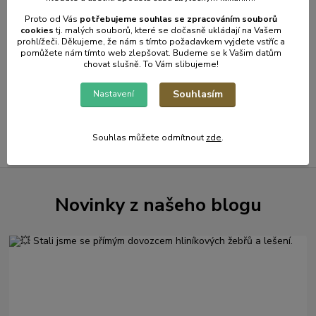
DPH
Proto od Vás
potřebujeme souhlas s
e
zpracováním souborů
cookies
t
j. malých souborů, které se dočasně ukládají na Vašem
prohlížeči. Děkujeme, že nám s tímto požadavkem vyjdete vstříc a
Přidat do košíku
pomůžete nám tímto web zlepšovat. Budeme se k Vašim datům
chovat slušně. To Vám slibujeme!
strana
z 1
Souhlasím
Nastavení
Souhlas můžete odmítnout
zde
.
Novinky z našeho blogu