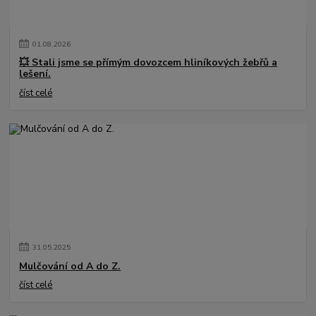
01
.
08
.
2026
💥 Stali jsme se přímým dovozcem hliníkových žebřů a
lešení.
číst celé
31
.
05
.
2025
Mulčování od A do Z.
číst celé