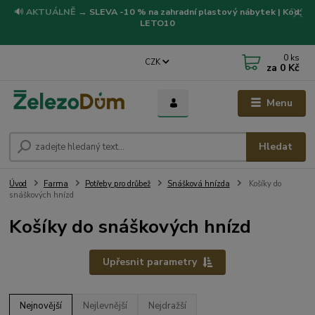
🔊
AKTUÁLNĚ
→
SLEVA -10 % na zahradní plastový nábytek | Kód:
LETO10
0
ks
CZK
za
0 Kč
Menu
Hledat
Úvod
Farma
Potřeby pro drůbež
Snášková hnízda
Košíky do
snáškových hnízd
Košíky do snáškových hnízd
Upřesnit parametry
Nejnovější
Nejlevnější
Nejdražší