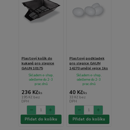
Plastový košík do
Plastový podkladek
kukaně pro slepice
pro slepice GAUN
GAUN 10175
14270 umělé vejce 1ks
Skladem e-shop,
Skladem e-shop,
odešleme do 2-3
odešleme do 2-3
prac.dnů
prac.dnů
236 Kč
40 Kč
/
ks
/
ks
195 Kč
bez
33 Kč
bez
DPH
DPH
Přidat do košíku
Přidat do košíku