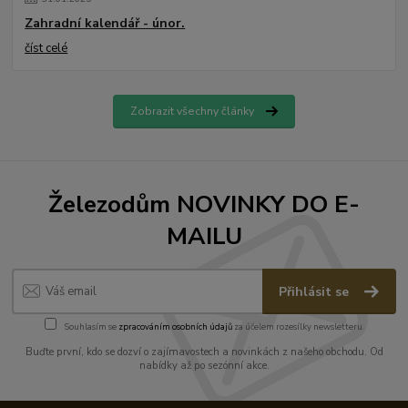
Zahradní kalendář - únor.
číst celé
Zobrazit všechny články
Železodům NOVINKY DO E-
MAILU
Přihlásit se
Souhlasím se
zpracováním osobních údajů
za účelem rozesílky newsletteru.
Buďte první, kdo se dozví o zajímavostech a novinkách z našeho obchodu. Od
nabídky až po sezónní akce.