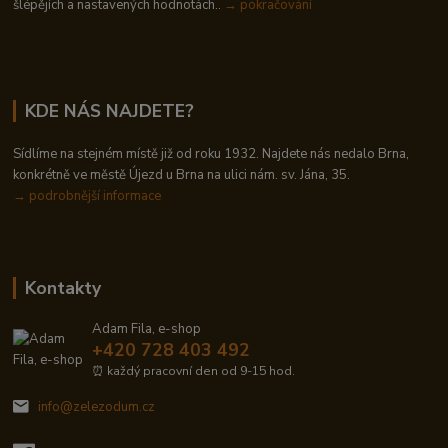
šlépějích a nastavených hodnotách..
→ pokračování
KDE NÁS NAJDETE?
Sídlíme na stejném místě již od roku 1932. Najdete nás nedalo Brna,
konkrétně ve městě Újezd u Brna na ulici nám. sv. Jána, 35.
→
podrobnější informace
Kontakty
Adam Fila, e-shop
+420 728 403 492
⏰ každý pracovní den od 9-15 hod.
info@zelezodum.cz