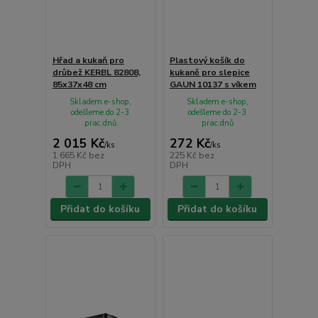
Hřad a kukaň pro
Plastový košík do
drůbež KERBL 82808,
kukaně pro slepice
85x37x48 cm
GAUN 10137 s víkem
Skladem e-shop,
Skladem e-shop,
odešleme do 2-3
odešleme do 2-3
prac.dnů
prac.dnů
2 015 Kč
272 Kč
/
ks
/
ks
1 665 Kč
bez
225 Kč
bez
DPH
DPH
Přidat do košíku
Přidat do košíku