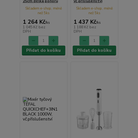
25cm délka ponoru
vč.příslušenství
Skladem e-shop, méně
Skladem e-shop, méně
než 5ks
než 5ks
1 264 Kč
1 437 Kč
/
ks
/
ks
1 045 Kč
bez
1 188 Kč
bez
DPH
DPH
Přidat do košíku
Přidat do košíku