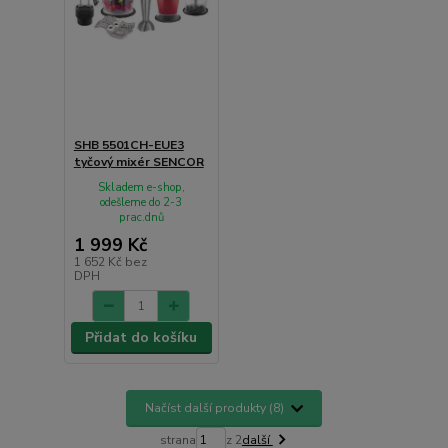
SHB 5501CH-EUE3
tyčový mixér SENCOR
Skladem e-shop,
odešleme do 2-3
prac.dnů
1 999 Kč
1 652 Kč
bez
DPH
Přidat do košíku
Načíst další produkty (8)
strana
z 2
další