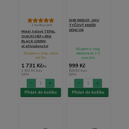
SHB 9001GY AKU
1 hodnocení
TYČOVÝ MIXÉR
SENCOR
Mixér tyčový TEFAL
QUICKCHEF+3IN1
BLACK 1000W,
vč.příslušenství
Skladem e-shop,
Skladem e-shop, méně
odešleme do 2-3
než 5ks
prac.dnů
1 731 Kč
999 Kč
/
ks
1 431 Kč
bez
826 Kč
bez
DPH
DPH
Přidat do košíku
Přidat do košíku