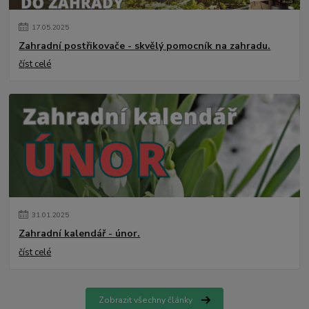
17
.
05
.
2025
Zahradní postřikovače - skvělý pomocník na zahradu.
číst celé
31
.
01
.
2025
Zahradní kalendář - únor.
číst celé
Zobrazit všechny články