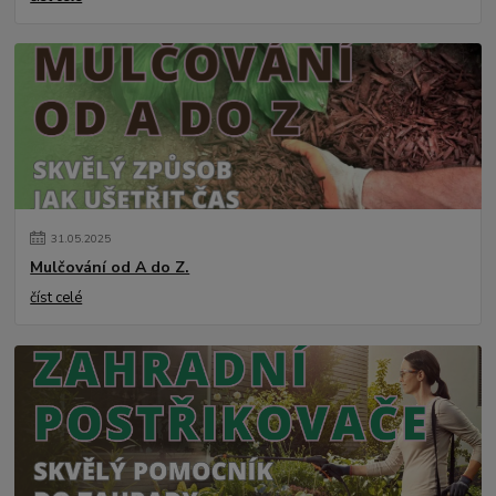
31
.
05
.
2025
Mulčování od A do Z.
číst celé