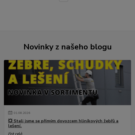
Novinky z našeho blogu
01
.
08
.
2026
💥 Stali jsme se přímým dovozcem hliníkových žebřů a
lešení.
číst celé