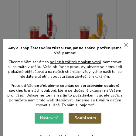
Aby e-shop Železodům zůstal tak, jak ho znáte, potřebujeme
Vaši pomoc!
Chceme Vám zaručit co
nejlepší zážitek z nakupování
, pamatovat
si, co máte v košíku, Vaše oblíbené produkty, abyste se nemuseli
pokaždé přihlašovat a na našich stránkách vždy rychle našli to, co
hledáte a ušetřili spoustu času zbytečným klikáním.
SHB 4464RD-EUE3
SHB 4463OR-EUE3
Proto od Vás
potřebujeme souhlas s
e
zpracováním souborů
tyčový mixér SENCOR
tyčový mixér SENCOR
cookies
t
j. malých souborů, které se dočasně ukládají na Vašem
prohlížeči. Děkujeme, že nám s tímto požadavkem vyjdete vstříc a
Skladem e-shop,
Skladem e-shop,
pomůžete nám tímto web zlepšovat. Budeme se k Vašim datům
odešleme do 2-3
odešleme do 2-3
chovat slušně. To Vám slibujeme!
prac.dnů
prac.dnů
999 Kč
999 Kč
Souhlasím
Nastavení
826 Kč
bez
826 Kč
bez
DPH
DPH