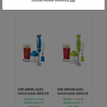
Souhlas můžete odmítnout
zde
.
Přidat do košíku
Přidat do košíku
SHB 4462BL-EUE3
SHB 4461GR-EUE3
tyčový mixér SENCOR
tyčový mixér SENCOR
Skladem e-shop,
Skladem e-shop,
odešleme do 2-3
odešleme do 2-3
prac.dnů
prac.dnů