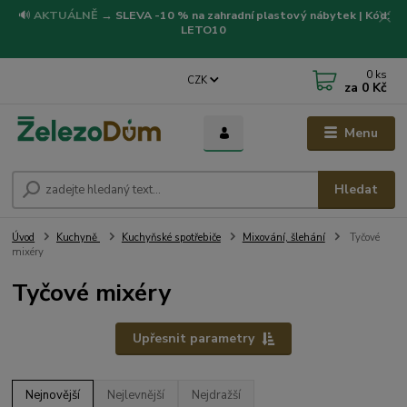
🔊
AKTUÁLNĚ
→
SLEVA -10 % na zahradní plastový nábytek | Kód:
LETO10
0
ks
CZK
za
0 Kč
Menu
Hledat
Úvod
Kuchyně
Kuchyňské spotřebiče
Mixování, šlehání
Tyčové
mixéry
Tyčové mixéry
Upřesnit parametry
Nejnovější
Nejlevnější
Nejdražší