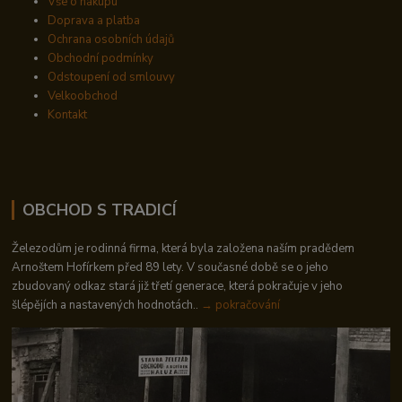
Vše o nákupu
Doprava a platba
Ochrana osobních údajů
Obchodní podmínky
Odstoupení od smlouvy
Velkoobchod
Kontakt
OBCHOD S TRADICÍ
Železodům je rodinná firma, která byla založena naším pradědem
Arnoštem Hofírkem před 89 lety. V současné době se o jeho
zbudovaný odkaz stará již třetí generace, která pokračuje v jeho
šlépějích a nastavených hodnotách..
→ pokračování