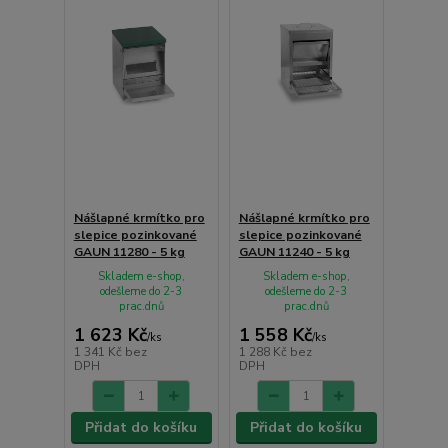
Nášlapné krmítko pro
Nášlapné krmítko pro
slepice pozinkované
slepice pozinkované
GAUN 11280 - 5 kg
GAUN 11240 - 5 kg
Skladem e-shop,
Skladem e-shop,
odešleme do 2-3
odešleme do 2-3
prac.dnů
prac.dnů
1 623 Kč
1 558 Kč
/
ks
/
ks
1 341 Kč
bez
1 288 Kč
bez
DPH
DPH
Přidat do košíku
Přidat do košíku