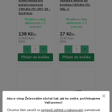
Krmící miska pro
Spojka k mřížce do
kuřata plastová
krmítka CIMUKA FD-
CIMUKA FD-SRT-01 -
GRL-C
5x16,5cm
Skladem e-shop,
Skladem e-shop,
odešleme do 2-3
odešleme do 2-3
prac.dnů
prac.dnů
138 Kč
27 Kč
/
ks
/
ks
114 Kč
bez
22 Kč
bez
DPH
DPH
Přidat do košíku
Přidat do košíku
Aby e-shop Železodům zůstal tak, jak ho znáte, potřebujeme
Vaši pomoc!
Chceme Vám zaručit co
nejlepší zážitek z nakupování
, pamatovat