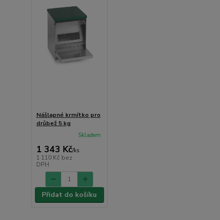
Nášlapné krmítko pro
drůbež 5 kg
Skladem
1 343 Kč
/
ks
1 110 Kč
bez
DPH
Přidat do košíku