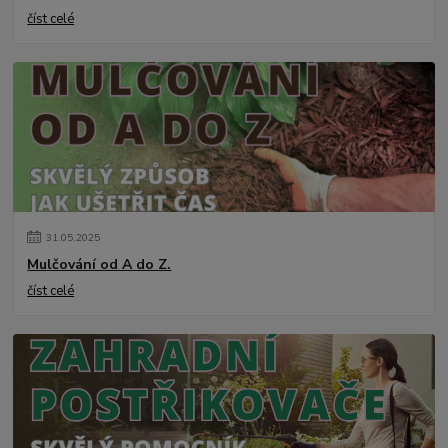
číst celé
31
.
05
.
2025
Mulčování od A do Z.
číst celé