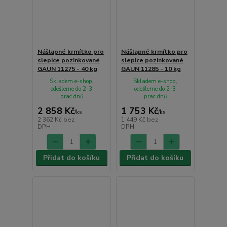
Nášlapné krmítko pro
Nášlapné krmítko pro
slepice pozinkované
slepice pozinkované
GAUN 11275 - 40 kg
GAUN 11285 - 10 kg
Skladem e-shop,
Skladem e-shop,
odešleme do 2-3
odešleme do 2-3
prac.dnů
prac.dnů
2 858 Kč
1 753 Kč
/
ks
/
ks
2 362 Kč
bez
1 449 Kč
bez
DPH
DPH
Přidat do košíku
Přidat do košíku