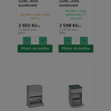
11295 - 40 kg,
11290 - 20 kg,
pozinkované
pozinkované
Skladem e-shop,
Skladem e-shop, méně
odešleme do 2-3
než 5ks
prac.dnů
2 650 Kč
2 598 Kč
/
ks
/
ks
2 190 Kč
bez
2 147 Kč
bez
DPH
DPH
Přidat do košíku
Přidat do košíku