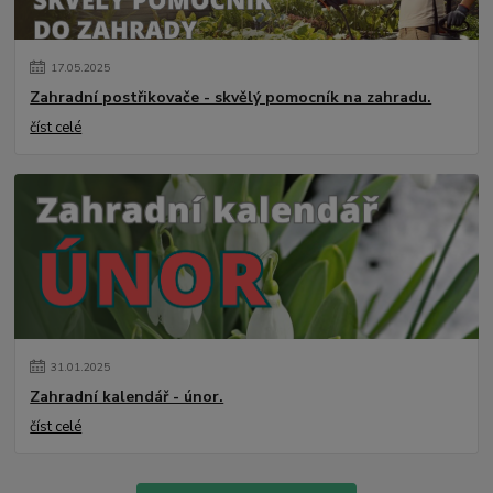
17
.
05
.
2025
Zahradní postřikovače - skvělý pomocník na zahradu.
číst celé
31
.
01
.
2025
Zahradní kalendář - únor.
číst celé