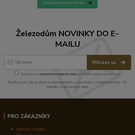
Zobrazit všechny články
Železodům NOVINKY DO E-
MAILU
Přihlásit se
Souhlasím se
zpracováním osobních údajů
za účelem rozesílky newsletteru.
Buďte první, kdo se dozví o zajímavostech a novinkách z našeho obchodu. Od
nabídky až po sezónní akce.
PRO ZÁKAZNÍKY
Obchod s tradicí