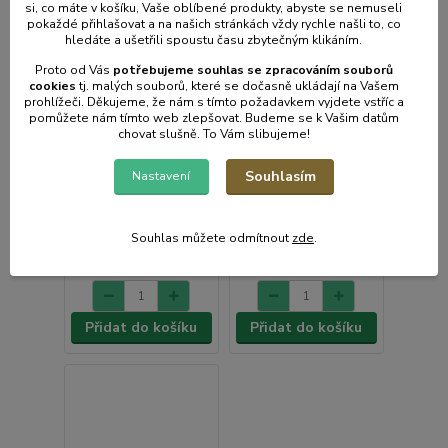
si, co máte v košíku, Vaše oblíbené produkty, abyste se nemuseli
pokaždé přihlašovat a na našich stránkách vždy rychle našli to, co
hledáte a ušetřili spoustu času zbytečným klikáním.
Proto od Vás
potřebujeme souhlas s
e
zpracováním souborů
cookies
t
j. malých souborů, které se dočasně ukládají na Vašem
prohlížeči. Děkujeme, že nám s tímto požadavkem vyjdete vstříc a
pomůžete nám tímto web zlepšovat. Budeme se k Vašim datům
chovat slušně. To Vám slibujeme!
Mřížka do krmítka
Nášlapné krmítko pro
CIMUKA FD-GRL
drůbež 10 kg
Souhlasím
Nastavení
Skladem e-shop,
Skladem centrální
odešleme do 2-3
sklad | odešleme do 1-3
prac.dnů
prac. dnů
55 Kč
1 417 Kč
Souhlas můžete odmítnout
zde
.
/
ks
/
ks
45 Kč
bez
1 171 Kč
bez
DPH
DPH
Přidat do košíku
Přidat do košíku