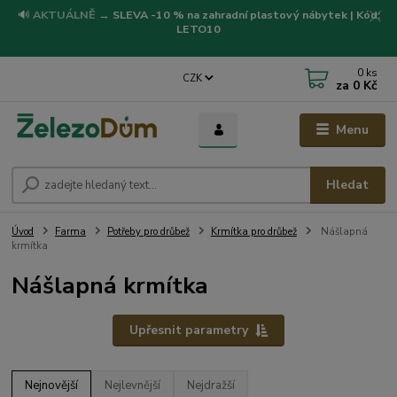
🔊
AKTUÁLNĚ
→
SLEVA -10 % na zahradní plastový nábytek | Kód:
LETO10
0
ks
CZK
za
0 Kč
Menu
Hledat
Úvod
Farma
Potřeby pro drůbež
Krmítka pro drůbež
Nášlapná
krmítka
Nášlapná krmítka
Upřesnit parametry
Nejnovější
Nejlevnější
Nejdražší