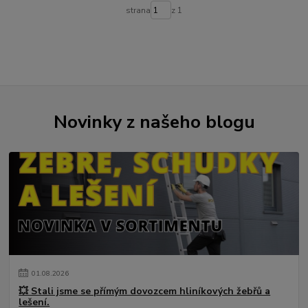
strana
z 1
Novinky z našeho blogu
01
.
08
.
2026
💥 Stali jsme se přímým dovozcem hliníkových žebřů a
lešení.