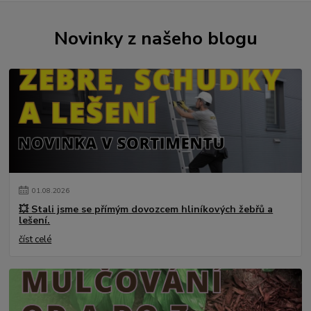
Novinky z našeho blogu
01
.
08
.
2026
💥 Stali jsme se přímým dovozcem hliníkových žebřů a
lešení.
číst celé