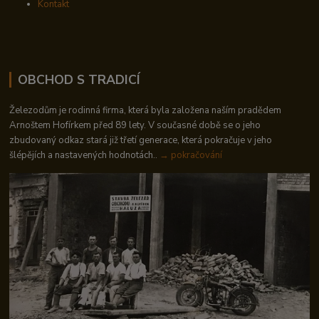
Kontakt
OBCHOD S TRADICÍ
Železodům je rodinná firma, která byla založena naším pradědem
Arnoštem Hofírkem před 89 lety. V současné době se o jeho
zbudovaný odkaz stará již třetí generace, která pokračuje v jeho
šlépějích a nastavených hodnotách..
→ pokračování