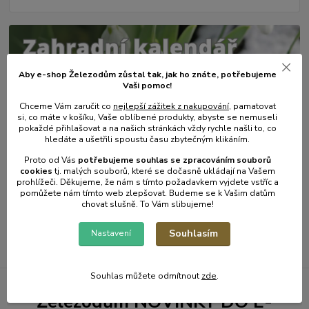
Aby e-shop Železodům zůstal tak, jak ho znáte, potřebujeme
Vaši pomoc!
Chceme Vám zaručit co
nejlepší zážitek z nakupování
, pamatovat
si, co máte v košíku, Vaše oblíbené produkty, abyste se nemuseli
pokaždé přihlašovat a na našich stránkách vždy rychle našli to, co
hledáte a ušetřili spoustu času zbytečným klikáním.
31
.
01
.
2025
Proto od Vás
potřebujeme souhlas s
e
zpracováním souborů
Zahradní kalendář - únor.
cookies
t
j. malých souborů, které se dočasně ukládají na Vašem
prohlížeči. Děkujeme, že nám s tímto požadavkem vyjdete vstříc a
číst celé
pomůžete nám tímto web zlepšovat. Budeme se k Vašim datům
chovat slušně. To Vám slibujeme!
Zobrazit všechny články
Souhlasím
Nastavení
Souhlas můžete odmítnout
zde
.
Železodům NOVINKY DO E-