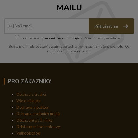
MAILU
Přihlásit se
Souhlasím se
zpracováním osobních údajů
za účelem rozesílky newsletteru.
Buďte první, kdo se dozví o zajímavostech a novinkách z našeho obchodu. Od
nabídky až po sezónní akce.
PRO ZÁKAZNÍKY
Obchod s tradicí
Vše o nákupu
Doprava a platba
Ochrana osobních údajů
Obchodní podmínky
Odstoupení od smlouvy
Velkoobchod