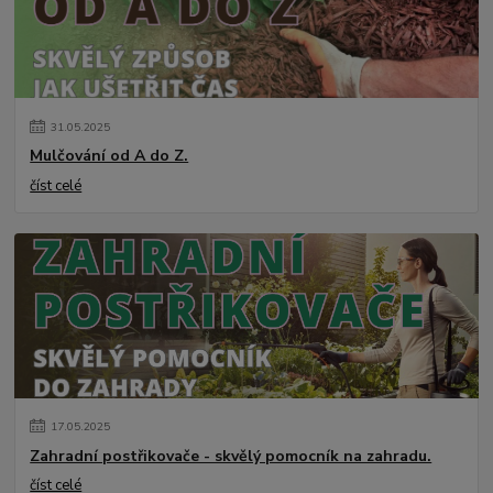
31
.
05
.
2025
Mulčování od A do Z.
číst celé
17
.
05
.
2025
Zahradní postřikovače - skvělý pomocník na zahradu.
číst celé