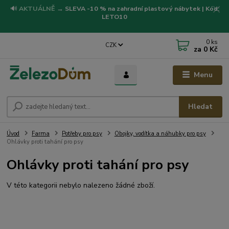
🔊
AKTUÁLNĚ
→
SLEVA -10 % na zahradní plastový nábytek | Kód:
LETO10
0
ks
CZK
za
0 Kč
Menu
Hledat
Úvod
Farma
Potřeby pro psy
Obojky, vodítka a náhubky pro psy
Ohlávky proti tahání pro psy
Ohlávky proti tahání pro psy
V této kategorii nebylo nalezeno žádné zboží.