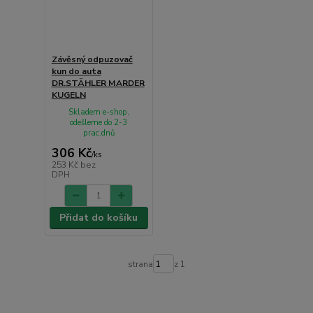
Závěsný odpuzovač
kun do auta
DR.STÄHLER MARDER
KUGELN
Skladem e-shop,
odešleme do 2-3
prac.dnů
306 Kč
/
ks
253 Kč
bez
DPH
Přidat do košíku
strana
z 1