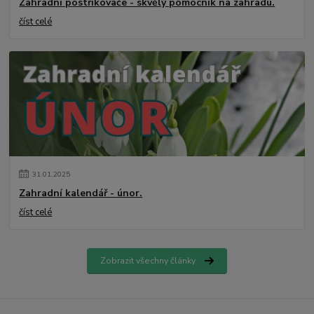
Zahradní postřikovače - skvělý pomocník na zahradu.
číst celé
31
.
01
.
2025
Zahradní kalendář - únor.
číst celé
Zobrazit všechny články