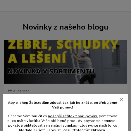
Novinky z našeho blogu
01
.
08
.
2026
💥 Stali jsme se přímým dovozcem hliníkových žebřů a
Aby e-shop Železodům zůstal tak, jak ho znáte, potřebujeme
lešení.
Vaši pomoc!
číst celé
Chceme Vám zaručit co
nejlepší zážitek z nakupování
, pamatovat
si, co máte v košíku, Vaše oblíbené produkty, abyste se nemuseli
pokaždé přihlašovat a na našich stránkách vždy rychle našli to, co
hledáte a ušetřili spoustu času zbytečným klikáním.