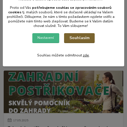
Proto od Vás
potřebujeme souhlas s
e
zpracováním souborů
cookies
t
j. malých souborů, které se dočasně ukládají na Vašem
prohlížeči. Děkujeme, že nám s tímto požadavkem vyjdete vstříc a
pomůžete nám tímto web zlepšovat. Budeme se k Vašim datům
chovat slušně. To Vám slibujeme!
Souhlasím
Nastavení
31
.
05
.
2025
Mulčování od A do Z.
Souhlas můžete odmítnout
zde
.
číst celé
17
.
05
.
2025