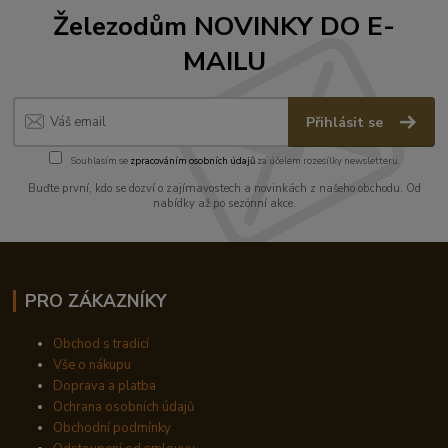
Železodům NOVINKY DO E-
MAILU
Přihlásit se
Souhlasím se
zpracováním osobních údajů
za účelem rozesílky newsletteru.
Buďte první, kdo se dozví o zajímavostech a novinkách z našeho obchodu. Od
nabídky až po sezónní akce.
PRO ZÁKAZNÍKY
Obchod s tradicí
Vše o nákupu
Doprava a platba
Ochrana osobních údajů
Obchodní podmínky