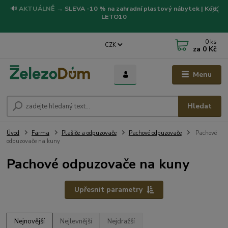
🔊
AKTUÁLNĚ
→
SLEVA -10 % na zahradní plastový nábytek | Kód:
LETO10
0
ks
CZK
za
0 Kč
Menu
Hledat
Úvod
Farma
Plašiče a odpuzovače
Pachové odpuzovače
Pachové
odpuzovače na kuny
Pachové odpuzovače na kuny
Upřesnit parametry
Nejnovější
Nejlevnější
Nejdražší