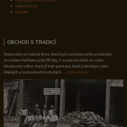
Odstoupení od smlouvy
Velkoobchod
Kontakt
OBCHOD S TRADICÍ
Železodům je rodinná firma, která byla založena naším pradědem
Arnoštem Hofírkem před 89 lety. V současné době se o jeho
zbudovaný odkaz stará již třetí generace, která pokračuje v jeho
šlépějích a nastavených hodnotách..
→ pokračování