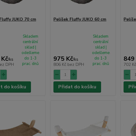
 Fluffy JUKO 70 cm
Pelíšek Fluffy JUKO 60 cm
Pelíš
Skladem
Skladem
centrální
centrální
sklad |
sklad |
odešleme
odešleme
 Kč
975 Kč
849
do 1-3
do 1-3
/
ks
/
ks
prac. dnů
prac. dnů
ez DPH
806 Kč
bez DPH
702 K
at do košíku
Přidat do košíku
Při