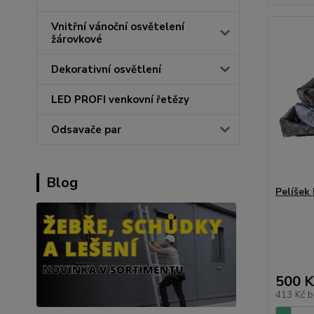
Vnitřní vánoční osvětelení
žárovkové
Dekorativní osvětlení
LED PROFI venkovní řetězy
Odsavače par
Blog
Pelíšek
500 K
413 Kč
b