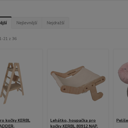
ější
Nejlevnější
Nejdražší
1-21 z 36
pro kočky KERBL
Lehátko, houpačka pro
Pelíš
LADDER,
kočky KERBL 80912 NAP,