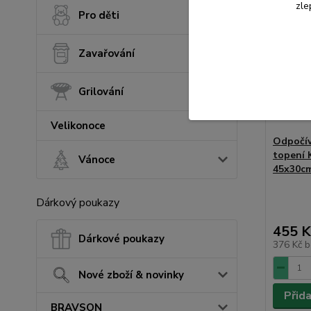
zle
Pro děti
Zavařování
Grilování
Velikonoce
Odpočív
topení
Vánoce
45x30c
Dárkový poukazy
455 K
Dárkové poukazy
376 Kč
b
Nové zboží & novinky
Přid
BRAVSON