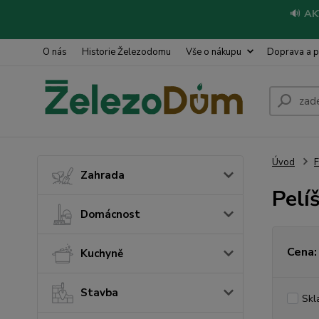
🔊
AK
O nás
Historie Železodomu
Vše o nákupu
Doprava a p
Úvod
Zahrada
Pelí
Domácnost
Cena:
Kuchyně
Stavba
Skl