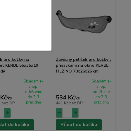
ek pro kočky na
Závěsný pelíšek pro kočky s
et KERBL 55x35x10
přísavkami na okno KERBL
edý
FILZINO 70x26x26 cm
Skladem e-
Skladem e-
shop,
shop,
odešleme
odešleme
 Kč
534 Kč
do 2-3
do 2-3
/
ks
/
ks
prac.dnů
prac.dnů
č
bez DPH
441 Kč
bez DPH
dat do košíku
Přidat do košíku