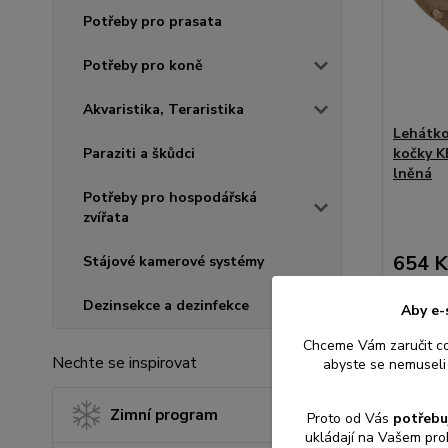
Potřeby pro prasata
Potřeby pro koně
Akvaristika, Teraristika
Lehátko
Paraziti a škůdci
kočky K
lněná
Potřeby pro hospodářská
zvířata
654 K
Stájové kamerové systémy
540 Kč
b
Dezinsekce a dezinfekce
Aby e-
Chceme Vám zaručit c
Přid
Nechte se inspirovat
abyste se nemuseli 
Zimní program
Proto od Vás
potřebu
ukládají na Vašem pro