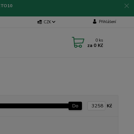
LETO10
Přihlášení
CZK
0
ks
za
0 Kč
Do
Kč