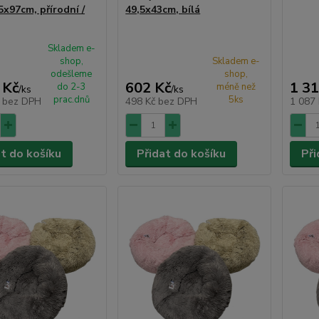
5x97cm, přírodní /
49,5x43cm, bílá
Skladem e-
shop,
Skladem e-
odešleme
shop,
 Kč
602 Kč
1 31
do 2-3
méně než
/
ks
/
ks
prac.dnů
5ks
č
bez DPH
498 Kč
bez DPH
1 087
at do košíku
Přidat do košíku
Při