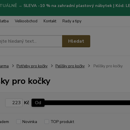
TUÁLNĚ
→
SLEVA -10 % na zahradní plastový nábytek | Kód: 
latba
Velkoobchod
Kontakt
Rady a tipy
Hledat
Farma
Potřeby pro kočky
Pelíšky pro kočky
Pelíšky pro kočky
šky pro kočky
Kč
Od
adem
Novinka
TOP produkt