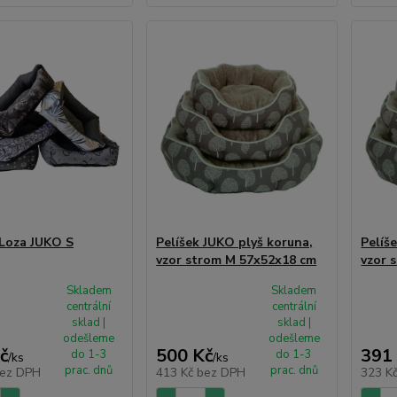
 Loza JUKO S
Pelíšek JUKO plyš koruna,
Pelíš
vzor strom M 57x52x18 cm
vzor 
Skladem
Skladem
centrální
centrální
sklad |
sklad |
odešleme
odešleme
č
500 Kč
391
do 1-3
do 1-3
/
ks
/
ks
prac. dnů
prac. dnů
ez DPH
413 Kč
bez DPH
323 K