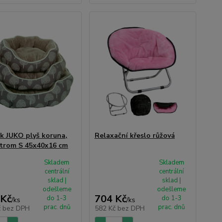
ek JUKO plyš koruna,
Relaxační křeslo růžová
strom S 45x40x16 cm
Skladem
Skladem
centrální
centrální
sklad |
sklad |
odešleme
odešleme
 Kč
704 Kč
do 1-3
do 1-3
/
ks
/
ks
prac. dnů
prac. dnů
č
bez DPH
582 Kč
bez DPH