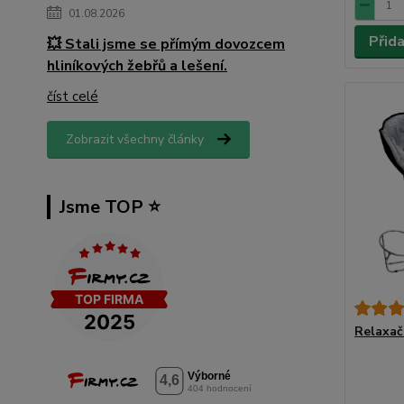
01.08.2026
Přid
💥 Stali jsme se přímým dovozcem
hliníkových žebřů a lešení.
číst celé
Zobrazit všechny články
Jsme TOP ⭐️
Relaxač