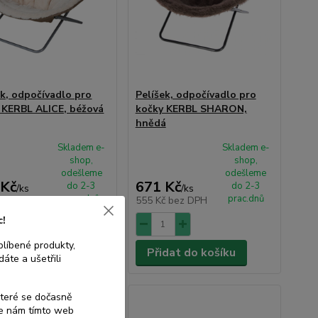
ek, odpočívadlo pro
Pelíšek, odpočívadlo pro
 KERBL ALICE, béžová
kočky KERBL SHARON,
hnědá
Skladem e-
Skladem e-
shop,
shop,
odešleme
odešleme
 Kč
671 Kč
do 2-3
do 2-3
/
ks
/
ks
prac.dnů
prac.dnů
č
bez DPH
555 Kč
bez DPH
c!
blíbené produkty,
dat do košíku
Přidat do košíku
áte a ušetřili
které se dočasně
te nám tímto web