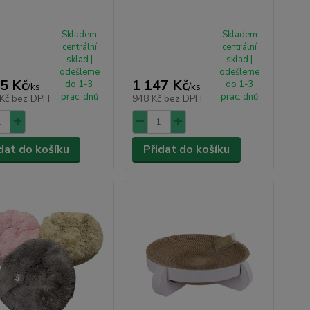
Skladem
Skladem
centrální
centrální
sklad |
sklad |
odešleme
odešleme
5 Kč
1 147 Kč
do 1-3
do 1-3
/
ks
/
ks
prac. dnů
prac. dnů
 Kč
bez DPH
948 Kč
bez DPH
dat do košíku
Přidat do košíku