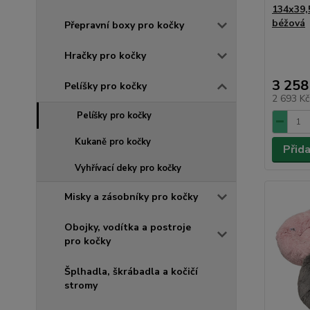
134x39,
béžová
Přepravní boxy pro kočky
Hračky pro kočky
3 258
Pelíšky pro kočky
2 693 K
Pelíšky pro kočky
Kukaně pro kočky
Přid
Vyhřívací deky pro kočky
Misky a zásobníky pro kočky
Obojky, vodítka a postroje
pro kočky
Šplhadla, škrábadla a kočičí
stromy