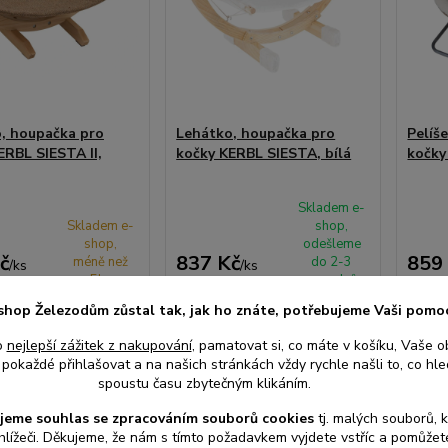
, houpačka pro
Lehátko, houpačka pro
Pelíš
ERBL SIESTA II,
kočky KERBL SIESTA, bílá
kočky
Skladem e-
Skladem e-
shop,
shop,
odešleme
č
837 Kč
859
méně než
do 2-3
/
ks
/
ks
5ks
prac.dnů
ez DPH
692 Kč
bez DPH
710 K
shop Železodům zůstal tak, jak ho znáte, potřebujeme Vaši pomo
o
nejlepší zážitek z nakupování
, pamatovat si, co máte v košíku, Vaše o
at do košíku
Přidat do košíku
Při
pokaždé přihlašovat a na našich stránkách vždy rychle našli to, co hled
spoustu času zbytečným klikáním.
jeme souhlas s
e
zpracováním souborů cookies
t
j. malých souborů, 
hlížeči. Děkujeme, že nám s tímto požadavkem vyjdete vstříc a pomůže