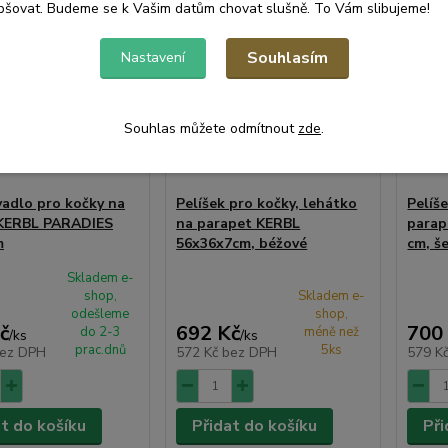
pšovat. Budeme se k Vašim datům chovat slušně. To Vám slibujeme!
Souhlasím
Nastavení
Souhlas můžete odmítnout
zde
.
adlo pro kočky na
Pelíšek pro kočky, lehátko
Pelíš
 KERBL PARADIES
na parapet KERBL
parap
m
56x36x7cm, béžové
cm, š
Skladem e-
shop,
Skladem e-
odešleme
shop,
č
692 Kč
700
do 2-3
méně než
/
ks
/
ks
prac.dnů
5ks
ez DPH
572 Kč
bez DPH
579 K
at do košíku
Přidat do košíku
Při