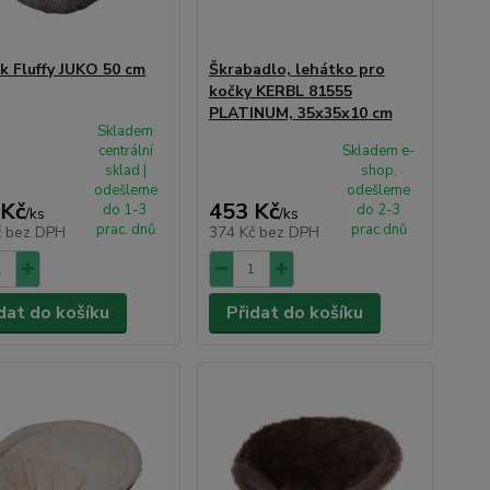
ek Fluffy JUKO 50 cm
Škrabadlo, lehátko pro
kočky KERBL 81555
PLATINUM, 35x35x10 cm
Skladem
centrální
Skladem e-
sklad |
shop,
odešleme
odešleme
 Kč
453 Kč
do 1-3
do 2-3
/
ks
/
ks
prac. dnů
prac.dnů
č
bez DPH
374 Kč
bez DPH
dat do košíku
Přidat do košíku