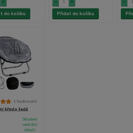
at do košíku
Přidat do košíku
Při
1 hodnocení
ní křeslo šedá
Skladem
centrální
sklad |