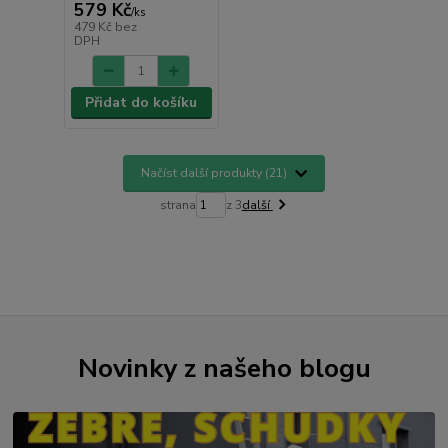
579 Kč
/
ks
479 Kč
bez
DPH
Přidat do košíku
Načíst další produkty (21)
strana
z 3
další
Novinky z našeho blogu