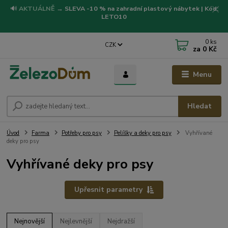
🔊
AKTUÁLNĚ
→
SLEVA -10 % na zahradní plastový nábytek | Kód:
LETO10
0
ks
CZK
za
0 Kč
Menu
Hledat
Úvod
Farma
Potřeby pro psy
Pelíšky a deky pro psy
Vyhřívané
deky pro psy
Vyhřívané deky pro psy
Upřesnit parametry
Nejnovější
Nejlevnější
Nejdražší