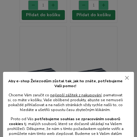
Přidat do košíku
Přidat do košíku
Aby e-shop Železodům zůstal tak, jak ho znáte, potřebujeme
Vaši pomoc!
Chceme Vám zaručit co
nejlepší zážitek z nakupování
, pamatovat
si, co máte v košíku, Vaše oblíbené produkty, abyste se nemuseli
pokaždé přihlašovat a na našich stránkách vždy rychle našli to, co
hledáte a ušetřili spoustu času zbytečným klikáním.
Proto od Vás
potřebujeme souhlas s
e
zpracováním souborů
Vetbed protiskluz /
Vetbed protiskluz /
cookies
t
j. malých souborů, které se dočasně ukládají na Vašem
Drybed modrá pruhy
Drybed modrá pruhy
prohlížeči. Děkujeme, že nám s tímto požadavkem vyjdete vstříc a
pomůžete nám tímto web zlepšovat. Budeme se k Vašim datům
150 x 100 cm, vlas 30
100 x 75 cm, vlas 30