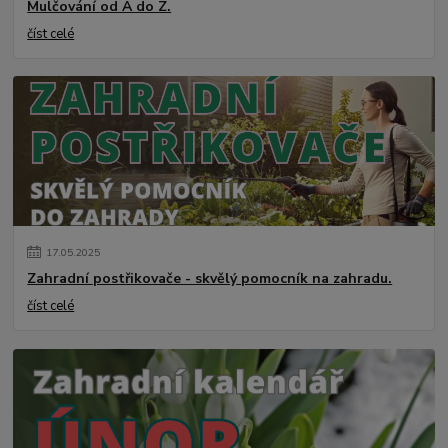
Mulčování od A do Z.
číst celé
17
.
05
.
2025
Zahradní postřikovače - skvělý pomocník na zahradu.
číst celé