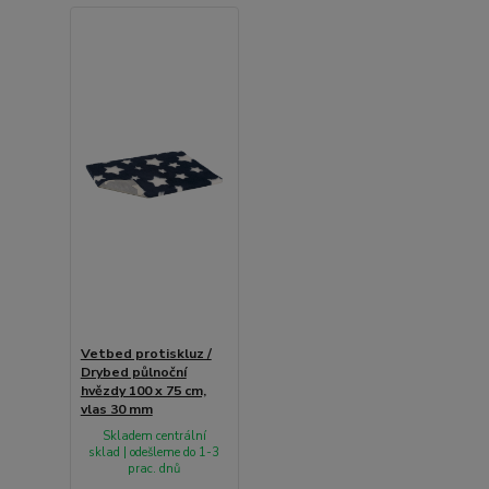
Vetbed protiskluz /
Drybed půlnoční
hvězdy 100 x 75 cm,
vlas 30 mm
Skladem centrální
sklad | odešleme do 1-3
prac. dnů