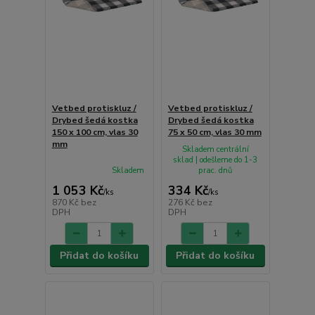
Vetbed protiskluz /
Vetbed protiskluz /
Drybed šedá kostka
Drybed šedá kostka
150 x 100 cm, vlas 30
75 x 50 cm, vlas 30 mm
mm
Skladem centrální
sklad | odešleme do 1-3
Skladem
prac. dnů
1 053 Kč
334 Kč
/
ks
/
ks
870 Kč
bez
276 Kč
bez
DPH
DPH
Přidat do košíku
Přidat do košíku