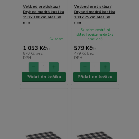
Vetbed protiskluz /
Vetbed protiskluz /
Drybed modrá kostka
Drybed modrá kostka
150 x 100 cm, vlas 30
100 x 75 cm, vlas 30
mm
mm
Skladem centrální
sklad | odešleme do 1-3
Skladem
prac. dnů
1 053 Kč
579 Kč
/
ks
/
ks
870 Kč
bez
479 Kč
bez
DPH
DPH
Přidat do košíku
Přidat do košíku