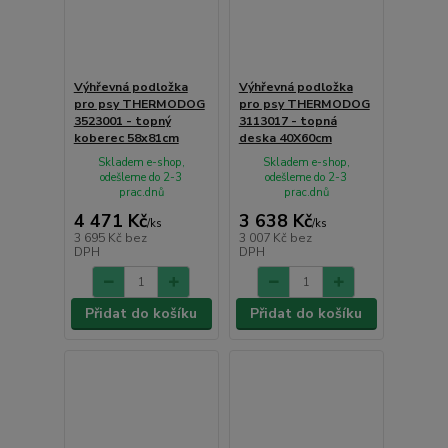
Výhřevná podložka
Výhřevná podložka
pro psy THERMODOG
pro psy THERMODOG
3523001 - topný
3113017 - topná
koberec 58x81cm
deska 40X60cm
Skladem e-shop,
Skladem e-shop,
odešleme do 2-3
odešleme do 2-3
prac.dnů
prac.dnů
4 471 Kč
3 638 Kč
/
ks
/
ks
3 695 Kč
bez
3 007 Kč
bez
DPH
DPH
Přidat do košíku
Přidat do košíku