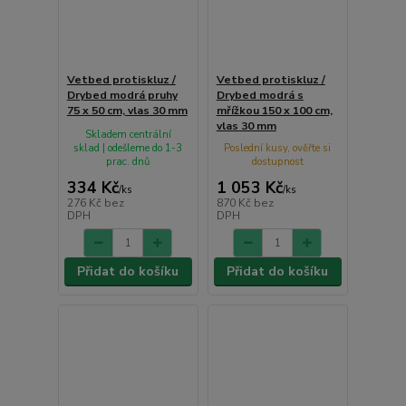
Vetbed protiskluz /
Vetbed protiskluz /
Drybed modrá pruhy
Drybed modrá s
75 x 50 cm, vlas 30 mm
mřížkou 150 x 100 cm,
vlas 30 mm
Skladem centrální
sklad | odešleme do 1-3
Poslední kusy, ověřte si
prac. dnů
dostupnost
334 Kč
1 053 Kč
/
ks
/
ks
276 Kč
bez
870 Kč
bez
DPH
DPH
Přidat do košíku
Přidat do košíku