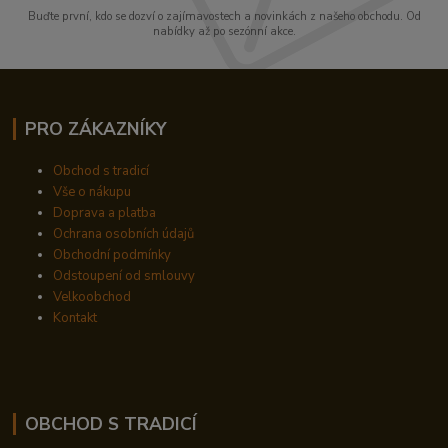
Buďte první, kdo se dozví o zajímavostech a novinkách z našeho obchodu. Od
nabídky až po sezónní akce.
PRO ZÁKAZNÍKY
Obchod s tradicí
Vše o nákupu
Doprava a platba
Ochrana osobních údajů
Obchodní podmínky
Odstoupení od smlouvy
Velkoobchod
Kontakt
OBCHOD S TRADICÍ