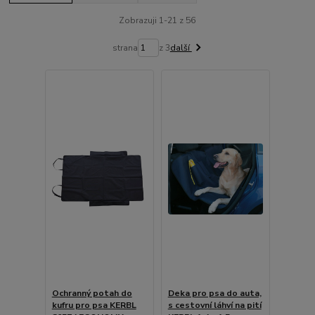
Zobrazuji 1-21 z 56
strana
z 3
další
Ochranný potah do
Deka pro psa do auta,
kufru pro psa KERBL
s cestovní láhví na pití