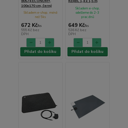
80574 ECONOMY,
KERBL 1,4 x 1,5 m
100x170 cm, černý
Skladem e-shop,
Skladem e-shop, méně
odešleme do 2-3
než 5ks
prac.dnů
672 Kč
649 Kč
/
ks
/
ks
555 Kč
bez
536 Kč
bez
DPH
DPH
Přidat do košíku
Přidat do košíku