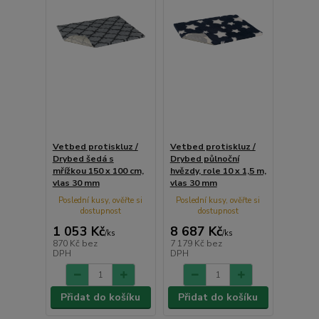
Vetbed protiskluz /
Vetbed protiskluz /
Drybed šedá s
Drybed půlnoční
mřížkou 150 x 100 cm,
hvězdy, role 10 x 1,5 m,
vlas 30 mm
vlas 30 mm
Poslední kusy, ověřte si
Poslední kusy, ověřte si
dostupnost
dostupnost
1 053 Kč
8 687 Kč
/
ks
/
ks
870 Kč
bez
7 179 Kč
bez
DPH
DPH
Přidat do košíku
Přidat do košíku