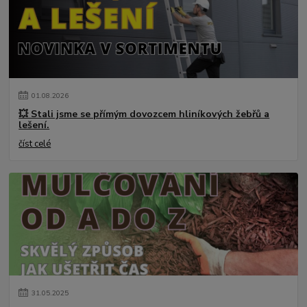
01
.
08
.
2026
💥 Stali jsme se přímým dovozcem hliníkových žebřů a
lešení.
číst celé
31
.
05
.
2025