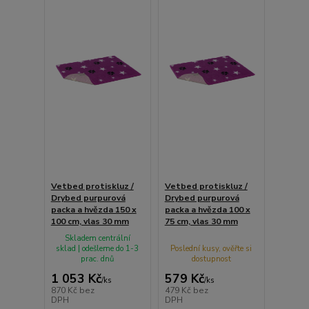
Vetbed protiskluz /
Vetbed protiskluz /
Drybed purpurová
Drybed purpurová
packa a hvězda 150 x
packa a hvězda 100 x
100 cm, vlas 30 mm
75 cm, vlas 30 mm
Skladem centrální
sklad | odešleme do 1-3
Poslední kusy, ověřte si
prac. dnů
dostupnost
1 053 Kč
579 Kč
/
ks
/
ks
870 Kč
bez
479 Kč
bez
DPH
DPH