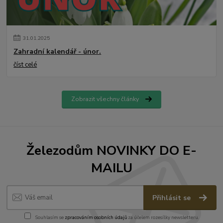
31
.
01
.
2025
Zahradní kalendář - únor.
číst celé
Zobrazit všechny články
Železodům NOVINKY DO E-
MAILU
Přihlásit se
Souhlasím se
zpracováním osobních údajů
za účelem rozesílky newsletteru.