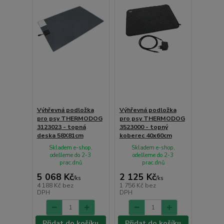
Výhřevná podložka
Výhřevná podložka
pro psy THERMODOG
pro psy THERMODOG
3123023 - topná
3523000 - topný
deska 58X81cm
koberec 40x60cm
Skladem e-shop,
Skladem e-shop,
odešleme do 2-3
odešleme do 2-3
prac.dnů
prac.dnů
5 068 Kč
2 125 Kč
/
ks
/
ks
4 188 Kč
bez
1 756 Kč
bez
DPH
DPH
Přidat do košíku
Přidat do košíku