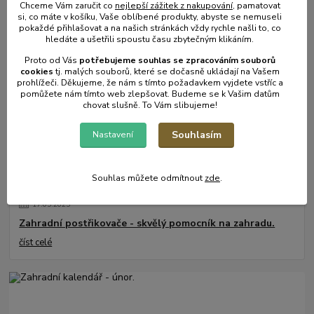
Chceme Vám zaručit co
nejlepší zážitek z nakupování
, pamatovat
31
.
05
.
2025
si, co máte v košíku, Vaše oblíbené produkty, abyste se nemuseli
pokaždé přihlašovat a na našich stránkách vždy rychle našli to, co
Mulčování od A do Z.
hledáte a ušetřili spoustu času zbytečným klikáním.
číst celé
Proto od Vás
potřebujeme souhlas s
e
zpracováním souborů
cookies
t
j. malých souborů, které se dočasně ukládají na Vašem
prohlížeči. Děkujeme, že nám s tímto požadavkem vyjdete vstříc a
pomůžete nám tímto web zlepšovat. Budeme se k Vašim datům
chovat slušně. To Vám slibujeme!
Souhlasím
Nastavení
Souhlas můžete odmítnout
zde
.
17
.
05
.
2025
Zahradní postřikovače - skvělý pomocník na zahradu.
číst celé