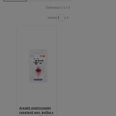
Zobrazuji 1-1 z 1
strana
z 1
Arpalit elektronický
repelent pes, kočka +