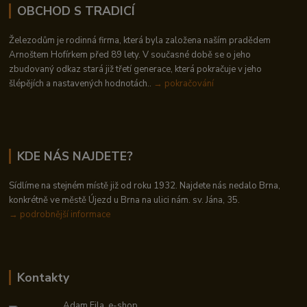
OBCHOD S TRADICÍ
Železodům je rodinná firma, která byla založena naším pradědem
Arnoštem Hofírkem před 89 lety. V současné době se o jeho
zbudovaný odkaz stará již třetí generace, která pokračuje v jeho
šlépějích a nastavených hodnotách..
→ pokračování
KDE NÁS NAJDETE?
Sídlíme na stejném místě již od roku 1932. Najdete nás nedalo Brna,
konkrétně ve městě Újezd u Brna na ulici nám. sv. Jána, 35.
→
podrobnější informace
Kontakty
Adam Fila, e-shop