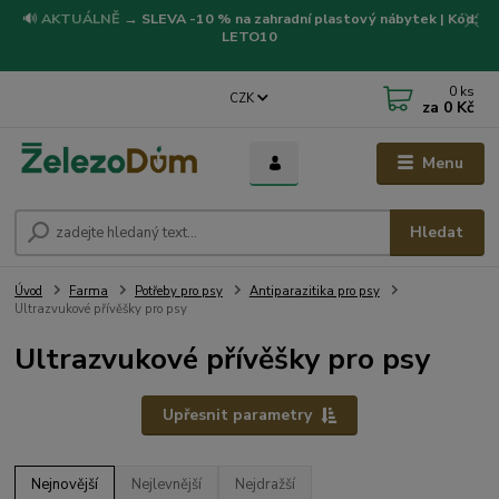
🔊
AKTUÁLNĚ
→
SLEVA -10 % na zahradní plastový nábytek | Kód:
LETO10
0
ks
CZK
za
0 Kč
Menu
Hledat
Úvod
Farma
Potřeby pro psy
Antiparazitika pro psy
Ultrazvukové přívěšky pro psy
Ultrazvukové přívěšky pro psy
Upřesnit parametry
Nejnovější
Nejlevnější
Nejdražší