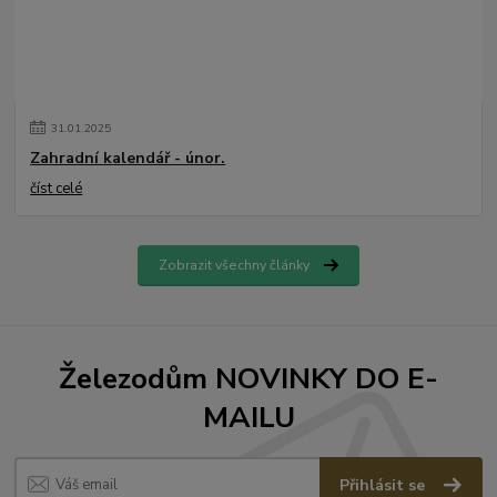
31
.
01
.
2025
Zahradní kalendář - únor.
číst celé
Zobrazit všechny články
Železodům NOVINKY DO E-
MAILU
Přihlásit se