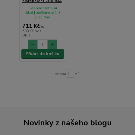
biorepelent ZDARMA
Skladem centrální
sklad | odešleme do 1-3
prac. dnů
711 Kč
/
ks
588 Kč
bez
DPH
Přidat do košíku
strana
z 1
Novinky z našeho blogu