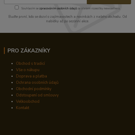
Souhlasím se
zpracováním osobních údajů
za účelem rozesílky newsletteru.
Buďte první, kdo se dozví o zajímavostech a novinkách z našeho obchodu. Od
nabídky až po sezónní akce.
PRO ZÁKAZNÍKY
Obchod s tradicí
Vše o nákupu
Doprava a platba
Ochrana osobních údajů
Obchodní podmínky
Odstoupení od smlouvy
Velkoobchod
Kontakt