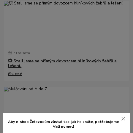
01
.
08
.
2026
💥 Stali jsme se přímým dovozcem hliníkových žebřů a
lešení.
číst celé
Aby e-shop Železodům zůstal tak, jak ho znáte, potřebujeme
Vaši pomoc!