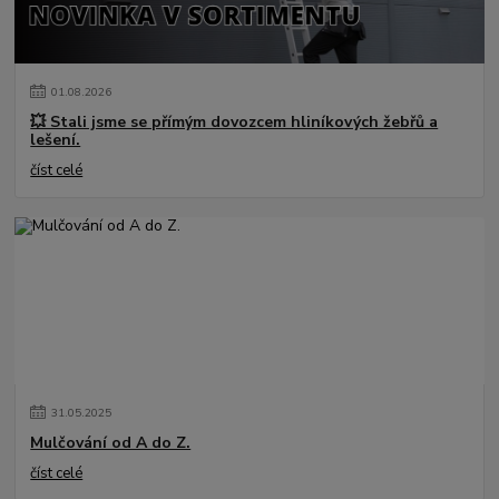
01
.
08
.
2026
💥 Stali jsme se přímým dovozcem hliníkových žebřů a
lešení.
číst celé
31
.
05
.
2025
Mulčování od A do Z.
číst celé