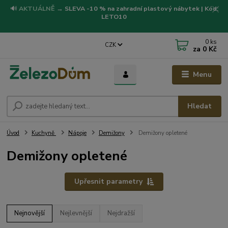
🔊
AKTUÁLNĚ
→
SLEVA -10 % na zahradní plastový nábytek | Kód:
LETO10
0
ks
CZK
za
0 Kč
Menu
Hledat
Úvod
Kuchyně
Nápoje
Demižony
Demižony opletené
Demižony opletené
Upřesnit parametry
Nejnovější
Nejlevnější
Nejdražší