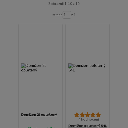
Zobrazuji 1-10 z 10
strana
z 1
Demižon 2l opletený
4 hodnocení
Demižon opletený 54L