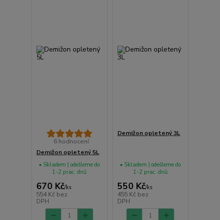
Demižon opletený 3L
6 hodnocení
Demižon opletený 5L
• Skladem | odešleme do
• Skladem | odešleme do
1-2 prac. dnů
1-2 prac. dnů
670 Kč
550 Kč
/
ks
/
ks
554 Kč
bez
455 Kč
bez
DPH
DPH