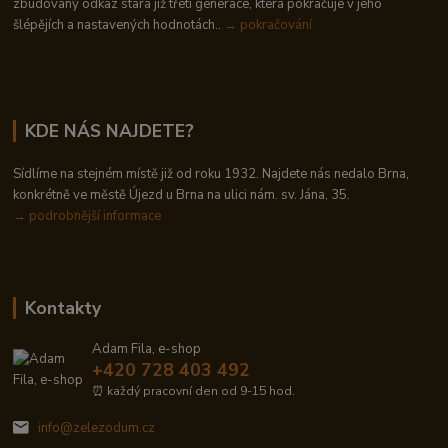
zbudovaný odkaz stará již třetí generace, která pokračuje v jeho
šlépějích a nastavených hodnotách..
→ pokračování
KDE NÁS NAJDETE?
Sídlíme na stejném místě již od roku 1932. Najdete nás nedalo Brna,
konkrétně ve městě Újezd u Brna na ulici nám. sv. Jána, 35.
→
podrobnější informace
Kontakty
Adam Fila, e-shop
+420 728 403 492
⏰ každý pracovní den od 9-15 hod.
info@zelezodum.cz