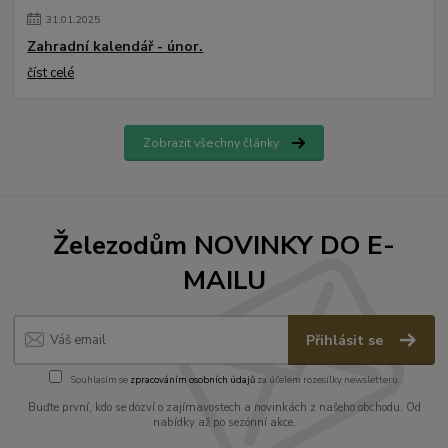
31
.
01
.
2025
Zahradní kalendář - únor.
číst celé
Zobrazit všechny články
Železodům NOVINKY DO E-
MAILU
Přihlásit se
Souhlasím se
zpracováním osobních údajů
za účelem rozesílky newsletteru.
Buďte první, kdo se dozví o zajímavostech a novinkách z našeho obchodu. Od
nabídky až po sezónní akce.