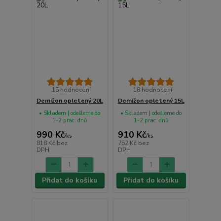
15 hodnocení
18 hodnocení
Demižon opletený 20L
Demižon opletený 15L
• Skladem | odešleme do
• Skladem | odešleme do
1-2 prac. dnů
1-2 prac. dnů
990 Kč
910 Kč
/
ks
/
ks
818 Kč
bez
752 Kč
bez
DPH
DPH
Přidat do košíku
Přidat do košíku