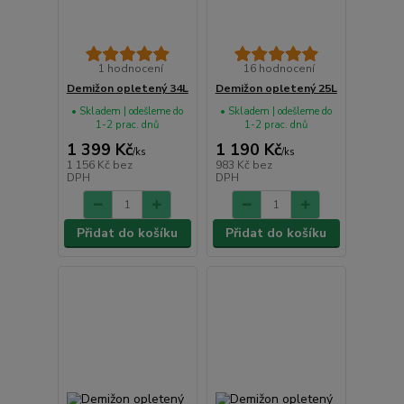
1 hodnocení
16 hodnocení
Demižon opletený 34L
Demižon opletený 25L
• Skladem | odešleme do
• Skladem | odešleme do
1-2 prac. dnů
1-2 prac. dnů
1 399 Kč
1 190 Kč
/
ks
/
ks
1 156 Kč
bez
983 Kč
bez
DPH
DPH
Přidat do košíku
Přidat do košíku