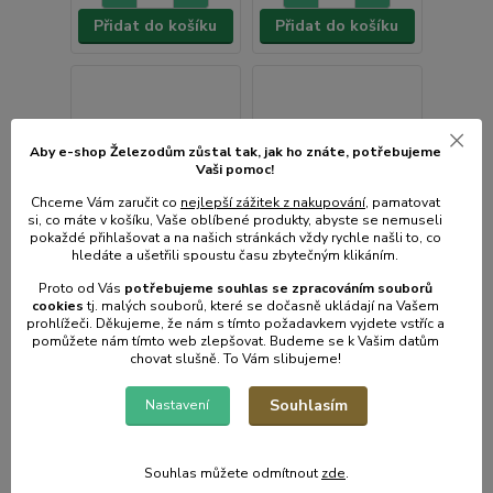
Přidat do košíku
Přidat do košíku
Aby e-shop Železodům zůstal tak, jak ho znáte, potřebujeme
Vaši pomoc!
Chceme Vám zaručit co
nejlepší zážitek z nakupování
, pamatovat
si, co máte v košíku, Vaše oblíbené produkty, abyste se nemuseli
pokaždé přihlašovat a na našich stránkách vždy rychle našli to, co
hledáte a ušetřili spoustu času zbytečným klikáním.
Proto od Vás
potřebujeme souhlas s
e
zpracováním souborů
cookies
t
j. malých souborů, které se dočasně ukládají na Vašem
prohlížeči. Děkujeme, že nám s tímto požadavkem vyjdete vstříc a
pomůžete nám tímto web zlepšovat. Budeme se k Vašim datům
chovat slušně. To Vám slibujeme!
Souhlasím
Nastavení
Demižon 1l opletený
12 hodnocení
Demižon opletený 10L
Souhlas můžete odmítnout
zde
.
Není skladem
Není skladem