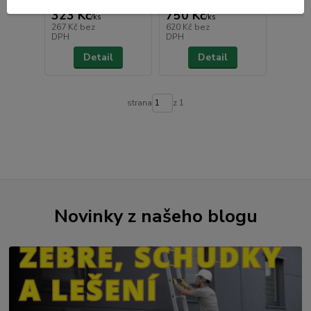
323 Kč
750 Kč
/
ks
/
ks
267 Kč
bez
620 Kč
bez
DPH
DPH
Detail
Detail
strana
z 1
Novinky z našeho blogu