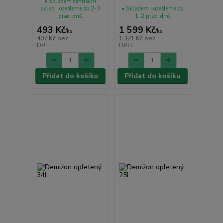
• Skladem centrální
sklad | odešleme do 2-3
• Skladem | odešleme do
prac. dnů
1-2 prac. dnů
493 Kč
1 599 Kč
/
ks
/
ks
407 Kč
bez
1 321 Kč
bez
DPH
DPH
Přidat do košíku
Přidat do košíku