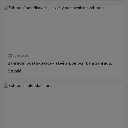
17
.
05
.
2025
Zahradní postřikovače - skvělý pomocník na zahradu.
číst celé